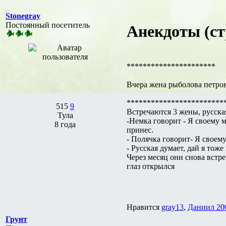
Stonegray
Постоянный посетитель
Анекдоты (ст
**********************
Вчера жена рыболова петрова
************************
515
9
Встречаются 3 жены, русская
Тула
-Немка говорит - Я своему м
8 года
принес.
- Полячка говорит- Я своему
- Русская думает, дай я тож
Через месяц они снова встре
глаз открылся
Нравится
gray13
,
Даниил 20
Грунт