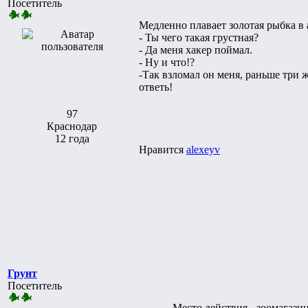
Посетитель
Медленно плавает золотая рыбка в 
- Ты чего такая грустная?
- Да меня хакер поймал.
- Ну и что!?
-Так взломал он меня, раньше три 
ответь!
97
Краснодар
12 года
Нравится
alexeyv
Грунт
Посетитель
Место действия - зоомагази