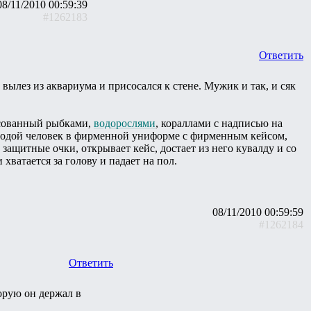
08/11/2010 00:59:39
#1262183
Ответить
ылез из аквариума и присосался к стене. Мужик и так, и сяк
исованный рыбками,
водорослями
, кораллами с надписью на
лодой человек в фирменной униформе с фирменным кейсом,
защитные очки, открывает кейс, достает из него кувалду и со
ватается за голову и падает на пол.
08/11/2010 00:59:59
#1262184
Ответить
торую он держал в