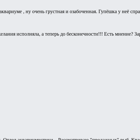
аквариуме , ну очень грустная и озабоченная. Гупёшка у неё спр
желания исполняла, а теперь до бесконечности!!! Есть мнение? З
н. Отдел аквариумистики... Рассматриваю "продажных" рыб. Крас