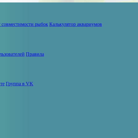
т совместимости рыбок
Калькулятор аквариумов
льзователей
Правила
те
Группа в VK