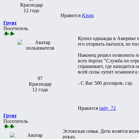
Краснодар
12 года
Нравится
Kison
Грунт
Посетитель
Купил однажды в Америке му
его оторвать пытался, не по
Наконец решил позвонить по
всех бортах "Служба по от
спрашивает, где находится о
всей силы лупит осьминога 
97
- С Вас 500 долларов, сэр.
Краснодар
12 года
Нравится
rudy_72
Грунт
Посетитель
Эстонская семья. Дети возятся воз
руках.