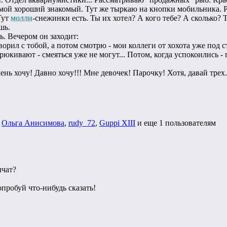
мой хороший знакомый. Тут же тыркаю на кнопки мобильника. Р
Тут
молли
-снежинки есть. Ты их хотел? А кого тебе? А сколько? 
шь.
. Вечером он заходит:
ворил с тобой, а потом смотрю - мои коллеги от хохота уже под 
хрюкивают - смеяться уже не могут... Потом, когда успокоились 
ень хочу! Давно хочу!!! Мне девочек! Парочку! Хотя, давай трех.
,
Ольга Анисимова
,
rudy_72
,
Guppi XIII
и еще
1 пользователям
лчат?
опробуй что-нибудь сказать!