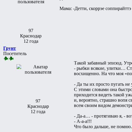
Мама: -Детти, скоррэе соппирайттэ 
97
Краснодар
12 года
Грунт
Посетитель
Такой забавный эпизод. Утр
- рыбки всякие, улитки… Сту
восхищенно. На что моя «по
- Да ты их просто пугать не
С этими словами она быстро
приходится видеть такой у
и, вероятно, страшно вопя 
97
всем своим видом демонстр
Краснодар
12 года
- Да-а… - протягиваю я, - в
- А-а-а!!!
Что было дальше, не помн