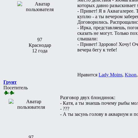
которых давно разыскивает 
- Привет! Я в Аквагалерее. 
куплю - а ты вечером забере
Договорились. Распрощались
- Ирка, представляешь, пого
сказать не могут. Только по
слышали:
97
- Привет! Здорово! Хочу! Оч
Краснодар
вечера бегу к тебе!
12 года
Нравится
Lady Moins
,
Kison
Грунт
Посетитель
Разговор двух блондинок:
- Катя, а ты знаешь почему рыбы мо
- ???
- А ты засунь голову в аквариум и п
97