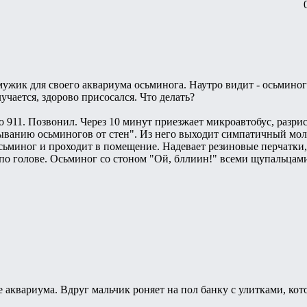
жик для своего аквариума осьминога. Наутро видит - осьминог в
лучается, здорово присосался. Что делать?
 911. Позвонил. Через 10 минут приезжает микроавтобус, разр
рыванию осьминогов от стен". Из него выходит симпатичный мо
сьминог и проходит в помещение. Надевает резиновые пеpчатки, 
по голове. Осьминог со стоном "Ой, бллиин!" всеми щупальцами х
ле аквариума. Вдруг мальчик роняет на пол банку с улитками, ко