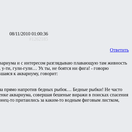
08/11/2010 01:00:36
#1262185
Ответить
 аквариума и с интересом разглядываю плавающую там живность
у-ти, гули-гули… Ух ты, не боятся ни фига! - говорю
шаяся к аквариуму, говорит:
иума прямо напротив бедных рыбок… Бедные рыбки! Не часто
енке аквариума, совершая бешеные виражи в поисках спасения
онец-то притаились за каким-то водным фиговым листком,