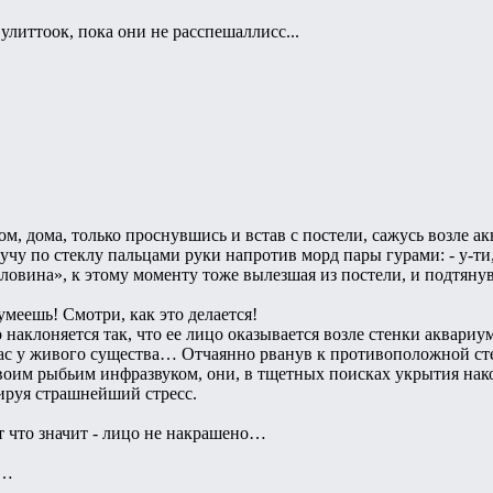
улиттоок, пока они не расспешаллисс...
ом, дома, только проснувшись и встав с постели, сажусь возле
чу по стеклу пальцами руки напротив морд пары гурами: - у-ти, 
ловина», к этому моменту тоже вылезшая из постели, и подтянув
 умеешь! Смотри, как это делается!
 наклоняется так, что ее лицо оказывается возле стенки аквар
жас у живого существа… Отчаянно рванув к противоположной ст
своим рыбьим инфразвуком, они, в тщетных поисках укрытия нак
ируя страшнейший стресс.
от что значит - лицо не накрашено…
ю…