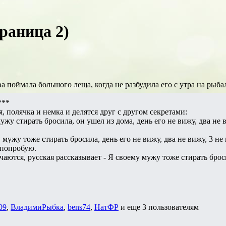
раница 2)
 поймала большого леща, когда не разбудила его с утра на рыба
***
, полячка и немка и делятся друг с другом секретами:
ужу стирать бросила, он ушел из дома, день его не вижу, два не
 мужу тоже стирать бросила, день его не вижу, два не вижу, 3 н
е попробую.
чаются, русская рассказывает - Я своему мужу тоже стирать броси
09
,
ВладимиРыбка
,
bens74
,
НатФР
и еще
3 пользователям