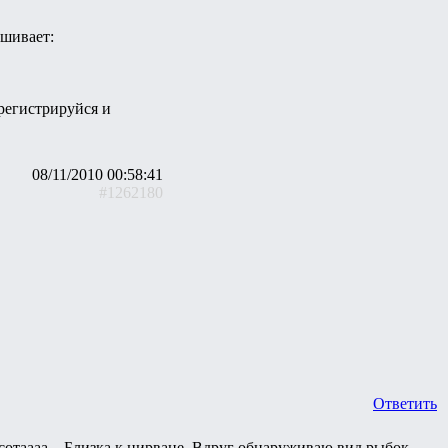
ашивает:
арегистрируйся и
08/11/2010 00:58:41
#1262180
Ответить
отаааа... Близка к нирване. Вдруг обнаруживаю вид рыбок,