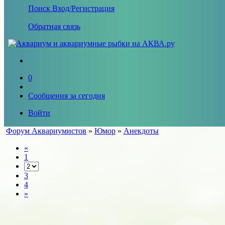
Поиск
Вход/Регистрация
Обратная связь
0
Сообщения за сегодня
Войти
Форум Аквариумистов
»
Юмор
»
Анекдоты
«
1
3
4
»