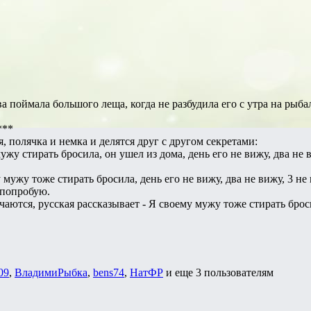
 поймала большого леща, когда не разбудила его с утра на рыба
***
, полячка и немка и делятся друг с другом секретами:
ужу стирать бросила, он ушел из дома, день его не вижу, два не
 мужу тоже стирать бросила, день его не вижу, два не вижу, 3 н
е попробую.
чаются, русская рассказывает - Я своему мужу тоже стирать броси
09
,
ВладимиРыбка
,
bens74
,
НатФР
и еще
3 пользователям