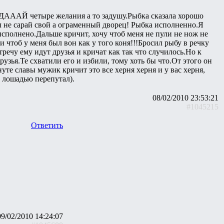
 ДАААЙ четыре желания а то задушу.Рыбка сказала хорошо
л не сарай свой а ограменный дворец! Рыбка исполненно.Я
исполнено.Дальше кричит, хочу чтоб меня не пули не нож не
 чтоб у меня был вон как у того коня!!!Бросил рыбу в речку
речу ему идут друзья и кричат как так что случилось.Но к
узья.Те схватили его и избили, тому хоть бы что.От этого он
уте славы мужик кричит это все херня херня и у вас херня,
с лошадью перепутал).
08/02/2010 23:53:21
#1045215
Ответить
09/02/2010 14:24:07