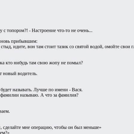
у с топором?! - Настроение что-то не очень...
вновь прибывшим:
стыд, идите, вон там стоит тазик со святой водой, омойте свои гл
ока кто нибудь там свою жопу не помыл?
т новый водитель.
будет называть. Лучше по имени - Вася.
о фамилии называю. А что за фамилия?
ваем.
н, сделайте мне операцию, чтобы он был меньше»
еем?»