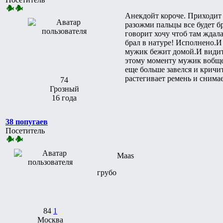
Анекдойт короче. Приходит
разожми пальцы все будет б
говорит хочу чтоб там ждал
брал в натуре! Исполнено.И 
мужик бежит домой.И видит с
этому моменту мужик вобще з
еще больше завелся и кричит
растегивает ремень и снимае
74
Грозный
16 года
38 попугаев
Посетитель
Maas
грубо
84
1
Москва