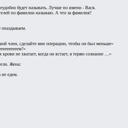
еудобно будет называть. Лучше по имени - Вася.
ителей по фамилии называю. А что за фамилия?
е опаздываем.
шой член, сделайте мне операцию, чтобы он был меньше»
еееееееееем?»
 крови не хватает, когда он встает, я теряю сознание …»
ели. Жена:
 не едем.