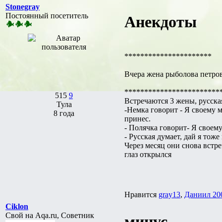
Stonegray
Постоянный посетитель
Анекдоты
**********************
Вчера жена рыболова петрова
************************
515
9
Встречаются 3 жены, русская
Тула
-Немка говорит - Я своему м
8 года
принес.
- Полячка говорит- Я своему
- Русская думает, дай я тож
Через месяц они снова встре
глаз открылся
Нравится
gray13
,
Даниил 20
Ciklon
Свой на Aqa.ru, Советник
минус