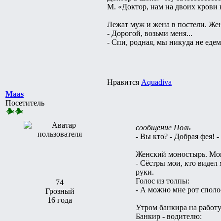
М. «Доктор, нам на двоих крови н
Лежат муж и жена в постели. Же
- Доpогой, возьми меня...
- Спи, pодная, мы никyда не едем
Нравится
Aquadiva
Maas
Посетитель
сообщение Поль
- Вы кто? - Добрая фея! 
Женский моностырь. Мо
- Сёстры мои, кто видел 
руки.
Голос из толпы:
74
- А можно мне рот споло
Грозный
16 года
Утром банкира на работу
Банкир - водителю: