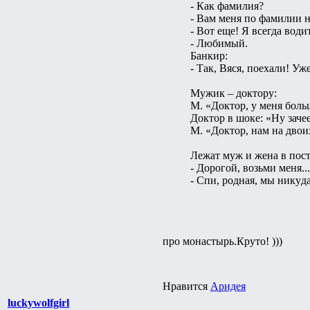
- Как фамилия?
- Вам меня по фамилии н
- Вот еще! Я всегда вод
- Любимый.
Банкир:
- Так, Вяся, поехали! Уж
Мужик – доктору:
М. «Доктор, у меня боль
Доктор в шоке: «Ну заче
М. «Доктор, нам на двоих
Лежат муж и жена в пост
- Доpогой, возьми меня...
- Спи, pодная, мы никyда
про монастырь.Круто! )))
Нравится
Аридея
luckywolfgirl