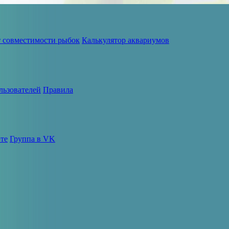
т совместимости рыбок
Калькулятор аквариумов
льзователей
Правила
те
Группа в VK