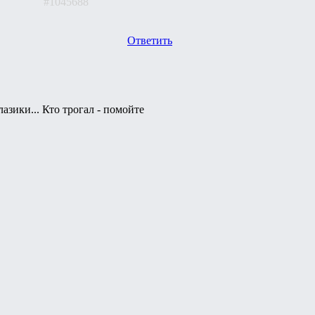
#1045688
Ответить
азики... Кто трогал - помойте