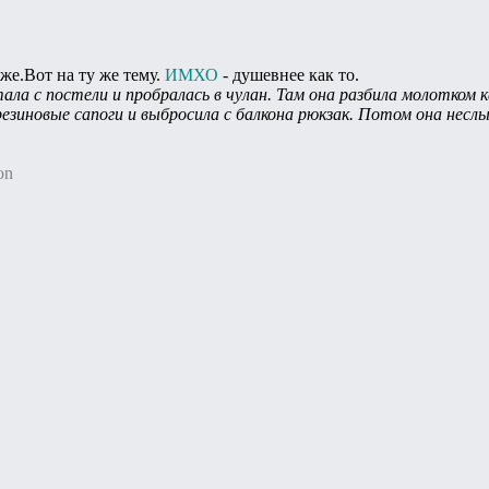
же.Вот на ту же тему.
ИМХО
- душевнее как то.
ла с постели и пробралась в чулан. Там она разбила молотком к
резиновые сапоги и выбросила с балкона рюкзак. Потом она несл
on