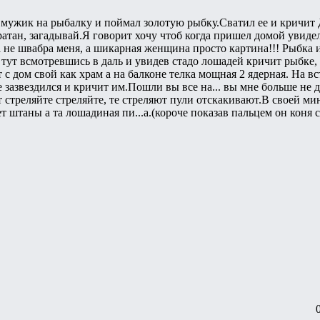
 мужик на рыбалку и поймал золотую рыбку.Сватил ее и кричит
ратан, загадывай.Я говорит хочу чтоб когда пришел домой увиде
а не швабра меня, а шикарная женщина просто картина!!! Рыбка 
тут всмотревшись в даль и увидев стадо лошадей кричит рыбке, и
 дом свой как храм а на балконе телка мощная 2 ядерная. На вст
азвездился и кричит им.Пошли вы все на... вы мне больше не др
 стреляйте стреляйте, те стреляют пули отскакивают.В своей мин
т штаны а та лошадиная пи...а.(короче показав пальцем он коня 