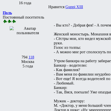
16 года
Нравится
Guppi XIII
Поль
Постоянный посетитель
- Вы кто? - Добрая фея! - А почем
Женский моностырь. Монахиня 
- Сёстры мои, кто видел мужской 
руки.
Голос из толпы:
- А можно мне рот сполоснуть п
794
118
Утром банкира на работу забирае
Москва
Банкир - водителю:
5 года
- Как фамилия?
- Вам меня по фамилии неудобно 
- Вот еще! Я всегда водителей п
- Любимый.
Банкир:
- Так, Вяся, поехали! Уже опазды
Мужик – доктору:
М. «Доктор, у меня большой чле
Доктор в шоке: «Ну зачеееееееее