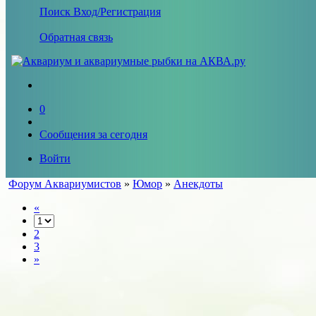
Поиск
Вход/Регистрация
Обратная связь
0
Сообщения за сегодня
Войти
Форум Аквариумистов
»
Юмор
»
Анекдоты
«
2
3
»