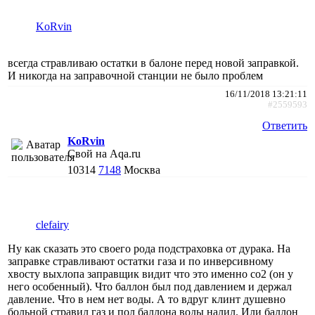
KoRvin
всегда стравливаю остатки в балоне перед новой заправкой.
И никогда на заправочной станции не было проблем
16/11/2018 13:21:11
#2559593
Ответить
KoRvin
Свой на Aqa.ru
10314
7148
Москва
clefairy
Ну как сказать это своего рода подстраховка от дурака. На
заправке стравливают остатки газа и по инверсивному
хвосту выхлопа заправщик видит что это именно со2 (он у
него особенный). Что баллон был под давлением и держал
давление. Что в нем нет воды. А то вдруг клинт душевно
больной стравил газ и пол баллона воды налил. Или баллон