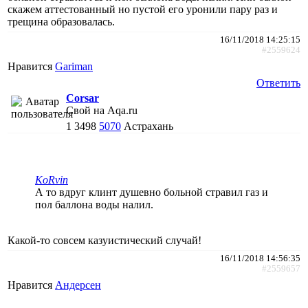
скажем аттестованный но пустой его уронили пару раз и
трещина образовалась.
16/11/2018 14:25:15
#2559624
Нравится
Gariman
Ответить
Corsar
Свой на Aqa.ru
1
3498
5070
Астрахань
KoRvin
А то вдруг клинт душевно больной стравил газ и
пол баллона воды налил.
Какой-то совсем казуистический случай!
16/11/2018 14:56:35
#2559657
Нравится
Андерсен