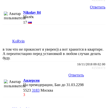
Ответить
Nikolay 84
Малёк
17
KoRvin
в том что не прокиснет я уверен)) а вот хранится в квартире.
А переатистацию перед установкой в любом случаи делать
буду.
16/11/2018 09:02:00
#2559373
Ответить
Андерсен
На премодерации, Бан до 31.03.2298
5523
3183
Москва
3