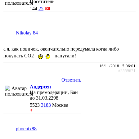
Посетитель
144
25
Nikolay 84
а я, как новичок, окончательно передумала когда либо
покупать СО2
напугали!
16/11/2018 15:06:01
#2559671
Ответить
Андерсен
На премодерации, Бан
до 31.03.2298
5523
3183
Москва
3
phoenix88