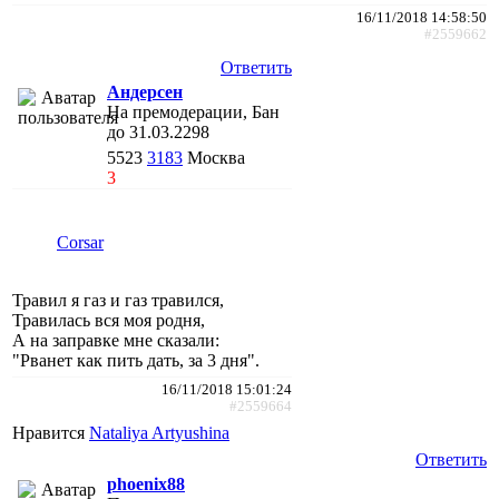
16/11/2018 14:58:50
#2559662
Ответить
Андерсен
На премодерации, Бан
до 31.03.2298
5523
3183
Москва
3
Corsar
Травил я газ и газ травился,
Травилась вся моя родня,
А на заправке мне сказали:
"Рванет как пить дать, за 3 дня".
16/11/2018 15:01:24
#2559664
Нравится
Nataliya Artyushina
Ответить
phoenix88