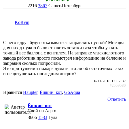
2216
3867
Санкт-Петербург
KoRvin
С чего вдруг будут отказываться заправлять пустой? Мне два
дня назад нужно было стравить остатки газа чтобы узнать
точный вес баллона с вентилем. На заправке углекислотного
завода работник просто посмотрел информацию на баллоне и
заправил сколько попросили.
Это при тушении пожара думать что-ли об остаточных газах
и не дотушивать последним литром?
16/11/2018 13:02:37
#2559580
Нравится
Haupter
,
Ёшкин_кот
,
GoAqua
Ответить
Ёшкин_кот
Свой на Aqa.ru
3666
1533
Тула