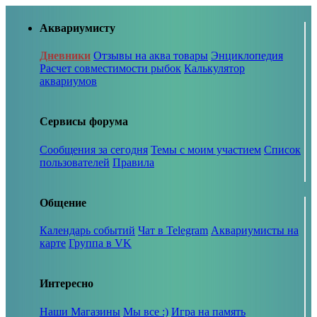
Аквариумисту
Дневники
Отзывы на аква товары
Энциклопедия
Расчет совместимости рыбок
Калькулятор
аквариумов
Сервисы форума
Сообщения за сегодня
Темы с моим участием
Список
пользователей
Правила
Общение
Календарь событий
Чат в Telegram
Аквариумисты на
карте
Группа в VK
Интересно
Наши Магазины
Мы все :)
Игра на память