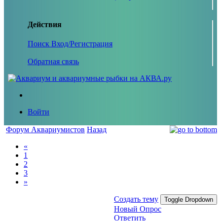
Действия
Поиск
Вход/Регистрация
Обратная связь
Войти
Форум Аквариумистов
Назад
«
1
2
3
»
Создать тему
Toggle Dropdown
Новый Опрос
Ответить