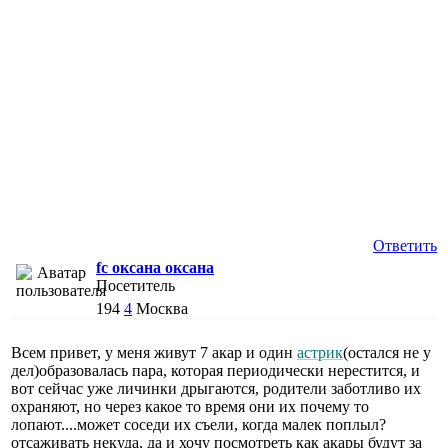
Ответить
fc оксана оксана
Посетитель
194
4
Москва
Всем привет, у меня живут 7 акар и один
астрик
(остался не у
дел)образовалась пара, которая периодически нерестится, и
вот сейчас уже личинки дрыгаются, родители заботливо их
охраняют, но через какое то время они их почему то
лопают....может соседи их съели, когда малек поплыл?
отсаживать некуда, да и хочу посмотреть как акары будут за