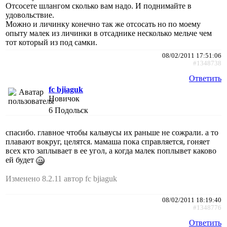
Отсосете шлангом сколько вам надо. И поднимайте в
удовольствие.
Можно и личинку конечно так же отсосать но по моему
опыту малек из личинки в отсаднике несколько мельче чем
тот который из под самки.
08/02/2011 17:51:06
#1348738
Ответить
fc bjiaguk
Новичок
6
Подольск
спасибо. главное чтобы кальвусы их раньше не сожрали. а то
плавают вокруг, целятся. мамаша пока справляется, гоняет
всех кто заплывает в ее угол, а когда малек поплывет каково
ей будет
Изменено 8.2.11 автор fc bjiaguk
08/02/2011 18:19:40
#1348776
Ответить