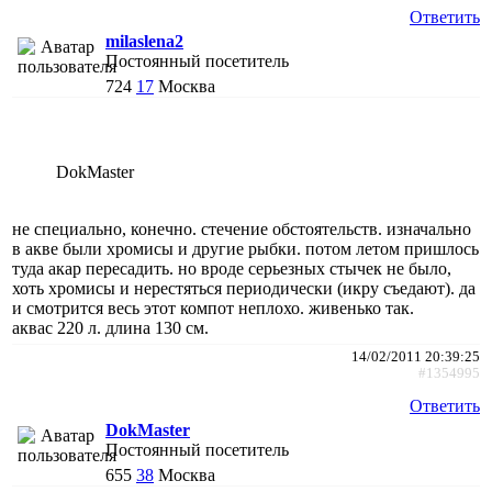
Ответить
milaslena2
Постоянный посетитель
724
17
Москва
DokMaster
не специально, конечно. стечение обстоятельств. изначально
в акве были хромисы и другие рыбки. потом летом пришлось
туда акар пересадить. но вроде серьезных стычек не было,
хоть хромисы и нерестяться периодически (икру съедают). да
и смотрится весь этот компот неплохо. живенько так.
аквас 220 л. длина 130 см.
14/02/2011 20:39:25
#1354995
Ответить
DokMaster
Постоянный посетитель
655
38
Москва