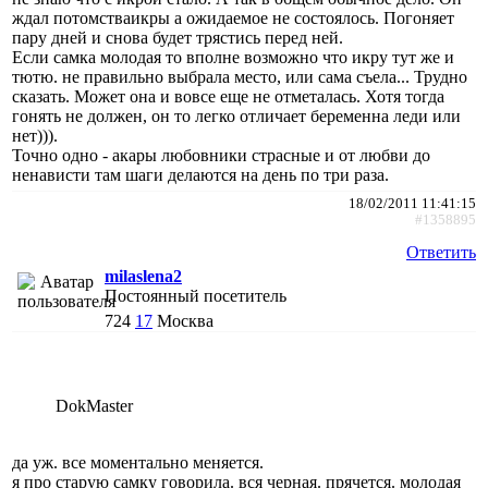
ждал потомстваикры а ожидаемое не состоялось. Погоняет
пару дней и снова будет трястись перед ней.
Если самка молодая то вполне возможно что икру тут же и
тютю. не правильно выбрала место, или сама съела... Трудно
сказать. Может она и вовсе еще не отметалась. Хотя тогда
гонять не должен, он то легко отличает беременна леди или
нет))).
Точно одно - акары любовники страсные и от любви до
ненависти там шаги делаются на день по три раза.
18/02/2011 11:41:15
#1358895
Ответить
milaslena2
Постоянный посетитель
724
17
Москва
DokMaster
да уж. все моментально меняется.
я про старую самку говорила. вся черная. прячется. молодая