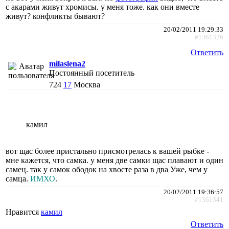
с акарами живут хромисы. у меня тоже. как они вместе
живут? конфликты бывают?
20/02/2011 19:29:33
#1361326
Ответить
milaslena2
Постоянный посетитель
724
17
Москва
камил
вот щас более пристально присмотрелась к вашей рыбке -
мне кажется, что самка. у меня две самки щас плавают и один
самец. так у самок ободок на хвосте раза в два Уже, чем у
самца.
ИМХО
.
20/02/2011 19:36:57
#1361341
Нравится
камил
Ответить