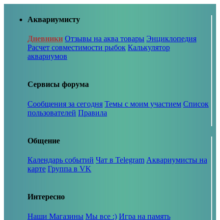
Аквариумисту
Дневники
Отзывы на аква товары
Энциклопедия
Расчет совместимости рыбок
Калькулятор
аквариумов
Сервисы форума
Сообщения за сегодня
Темы с моим участием
Список
пользователей
Правила
Общение
Календарь событий
Чат в Telegram
Аквариумисты на
карте
Группа в VK
Интересно
Наши Магазины
Мы все :)
Игра на память