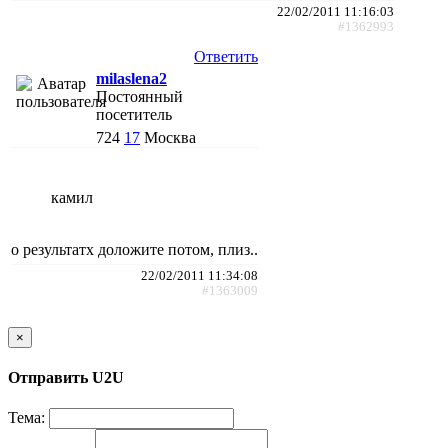
22/02/2011 11:16:03
#1362993
Ответить
milaslena2
Постоянный
посетитель
724
17
Москва
камил
о результатх доложите потом, плиз..
22/02/2011 11:34:08
#1363009
×
Отправить U2U
Тема: