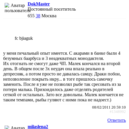
DokMaster
Постоянный посетитель
655
38
Москва
fc bjiaguk
у меня печальный опыт имеется. С акарами в банке были 4
безумных баарбуса и 3 неадекватных монодактеля.
Их отогнать не смогут даже ЧП. Малек кончался на второй
день. В общем после 3х неудач она впала реально в
депресняк, а потом просто не давалась самцу. Драки побои,
непозволение покрыть икру... в тоге пришлось самочку
заменить. После я уже не позволял рыбе так сресовать из за
потери малька. Прихоидилось даже отделять родителей
сеткой от остальных. Зато все довольны. Малек кончается не
таким темпами, рыбы гуляют с ними пока не надоест.)
08/02/2011 20:59:10
#1348992
Ответить
milaslena2