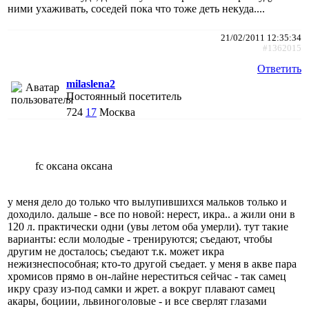
ними ухаживать, соседей пока что тоже деть некуда....
21/02/2011 12:35:34
#1362015
Ответить
milaslena2
Постоянный посетитель
724
17
Москва
fc оксана оксана
у меня дело до только что вылупившихся мальков только и
доходило. дальше - все по новой: нерест, икра.. а жили они в
120 л. практически одни (увы летом оба умерли). тут такие
варианты: если молодые - тренируются; съедают, чтобы
другим не досталось; съедают т.к. может икра
нежизнеспособная; кто-то другой съедает. у меня в акве пара
хромисов прямо в он-лайне нереститься сейчас - так самец
икру сразу из-под самки и жрет. а вокруг плавают самец
акары, боциии, львиноголовые - и все сверлят глазами