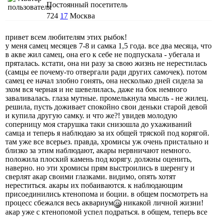
Постоянный посетитель
724
17
Москва
привет всем любителям этих рыбок!
у меня самец месяцев 7-8 и самка 1,5 года. все два месяца, что
в акве жил самец, она его к себе не подпускала - убегала и
пряталась. кстати, она ни разу за свою жизнь не нерестилась
(самцы ее почему-то отвергали ради других самочек). потом
самец ее начал злобно гонять, она несколько дней сидела за
эхом вся черная и не шевелилась, даже на бок немного
заваливалась. глаза мутные. промелькнула мысль - не жилец.
решила, пусть доживает спокойно свои деньки старой девой
и купила другую самку. и что же?! увидев молодую
соперницу моя старушка таки снизошла до ухаживаний
самца и теперь я наблюдаю за их общей тряской под корягой.
там уже все всерьез. правда, хромисы уж очень пристально и
близко за этим наблюдают, акары нервничают немного.
положила плоский камень под корягу. должны оценить,
наверно. но эти хромисы прям выстроились в шеренгу и
сверлят акар своими глазками. видимо, опять хотят
нереститься. акары их побаиваются. к наблюдающим
присоединились ктенопома и боции. в общем посмотреть на
процесс сбежался весь аквариум
никакой личной жизни!
акар уже с ктенопомой успел подраться. в общем, теперь все