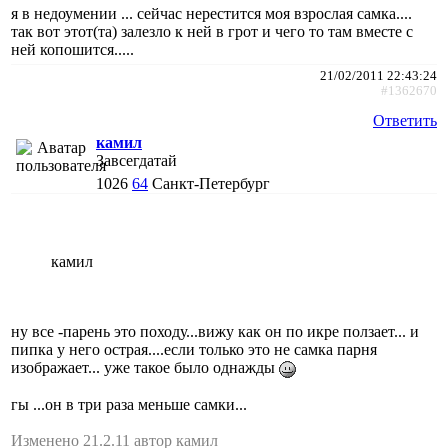
я в недоумении ... сейчас нерестится моя взрослая самка....
так вот этот(та) залезло к ней в грот и чего то там вместе с
ней копошится.....
21/02/2011 22:43:24
#1362670
Ответить
камил
Завсегдатай
1026
64
Санкт-Петербург
камил
ну все -парень это походу...вижу как он по икре ползает... и
пипка у него острая....если только это не самка парня
изображает... уже такое было однажды
гы ...он в три раза меньше самки...
Изменено 21.2.11 автор камил