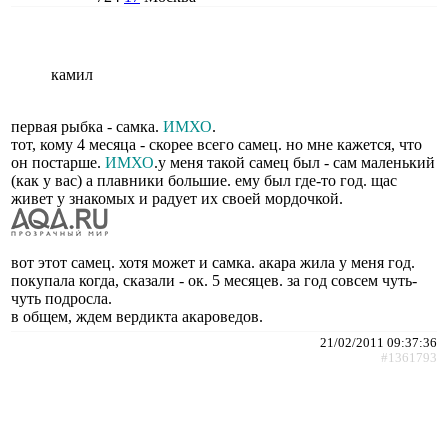
камил
первая рыбка - самка.
ИМХО
.
тот, кому 4 месяца - скорее всего самец. но мне кажется, что
он постарше.
ИМХО
.у меня такой самец был - сам маленький
(как у вас) а плавники большие. ему был где-то год. щас
живет у знакомых и радует их своей мордочкой.
вот этот самец. хотя может и самка. акара жила у меня год.
покупала когда, сказали - ок. 5 месяцев. за год совсем чуть-
чуть подросла.
в общем, ждем вердикта акароведов.
21/02/2011 09:37:36
#1361793