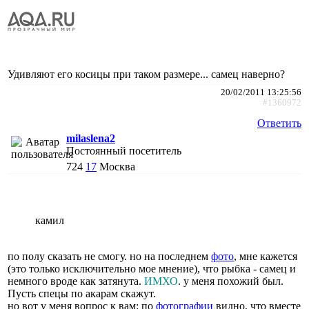
Удивляют его косицы при таком размере... самец наверно?
20/02/2011 13:25:56
#1360972
Ответить
milaslena2
Постоянный посетитель
724
17
Москва
камил
по полу сказать не смогу. но на последнем
фото
, мне кажется
(это только исключительно мое мнение), что рыбка - самец и
немного вроде как затянута.
ИМХО
. у меня похожий был.
Пусть спецы по акарам скажут.
но вот у меня вопрос к вам: по
фотографии
видно, что вместе