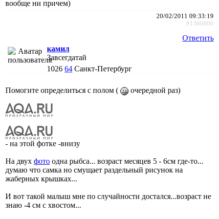
вообще ни причем)
20/02/2011 09:33:19
#1360806
Ответить
камил
Завсегдатай
1026
64
Санкт-Петербург
Помогите определиться с полом (
очередной раз)
- на этой фотке -внизу
На двух
фото
одна рыбса... возраст месяцев 5 - 6см где-то...
думаю что самка но смущает раздельный рисунок на
жаберных крышках...
И вот такой малыш мне по случайности достался...возраст не
знаю -4 см с хвостом...