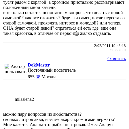
тусят рядом с корягой. а хромисы пристально рассматривают
положенный мной камень.
вот только остается непонятным вопрос - что делать с новой
самочкой? как все сложится? будет ли самец после нереста со
старой самочкой, проявлять интерес к молодой? или теперь
ОНА будет старой девой? спрятаться ей есть где. еще она
такая красотка, в отличае от первой
жалко отдавать.
12/02/2011 19:43:18
#1353110
Ответить
DokMaster
Постоянный посетитель
655
38
Москва
milaslena2
можно пару вопросов из любопытства?
сколько литров аква, и зачем акар с хромисами держать?
Мне кажется Акары это рыбка центровая. Имея Акару в