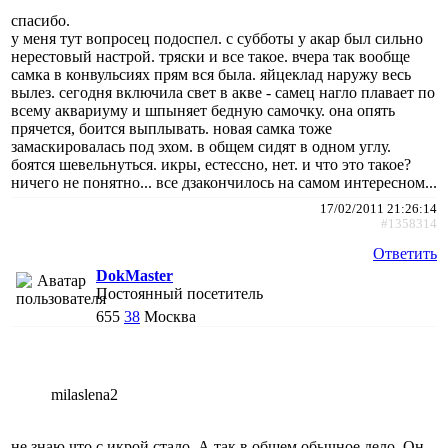
спасибо.
у меня тут вопросец подоспел. с субботы у акар был сильно
нерестовый настрой. тряски и все такое. вчера так вообще
самка в конвульсиях прям вся была. яйцеклад наружу весь
вылез. сегодня включила свет в акве - самец нагло плавает по
всему аквариуму и шпыняет бедную самочку. она опять
прячется, боится выплывать. новая самка тоже
замаскировалась под эхом. в общем сидят в одном углу.
боятся шевельнуться. икры, естессно, нет. и что это такое?
ничего не понятно... все дзакончилось на самом интересном...
17/02/2011 21:26:14
#1358314
Ответить
DokMaster
Постоянный посетитель
655
38
Москва
milaslena2
не знаю что с икрой стало. А так в общем обычное дело. Он