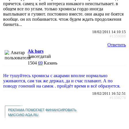
прячется. самец к ней интереса никакого неиспытывает. в
общем все по углам. только хромисы гордо иногда
выплывают и гуляют. постоянно вместе. они акара не боятся
вообще. он их побаивается. чтож будем ждать продолжения
банкета...
18/02/2011 14:10:15
#1359088
Ответить
Ak bars
Завсегдатай
1504
69
Казань
Не тушуйтесь хромисы с акарами вполне нормально
уживаются, сам так же держал, да и счас плавают. А по
поводу гонений на самок . пройдёт время и всё образуется.
18/02/2011 16:52:51
#1359278