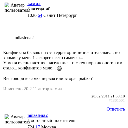
камил
Завсегдатай
1026
64
Санкт-Петербург
milaslena2
Конфликты бывают из за территории незначительные.... но
хромис у меня 1 - скорее всего самочка...
У меня очень плотное население... и с тех пор как оно таким
стало... конфликтов мало...
Вы говорите самка первая или вторая рыбка?
Изменено 20.2.11 автор камил
20/02/2011 21:53:10
#1361501
Ответить
milaslena2
Постоянный посетитель
724
17
Москва