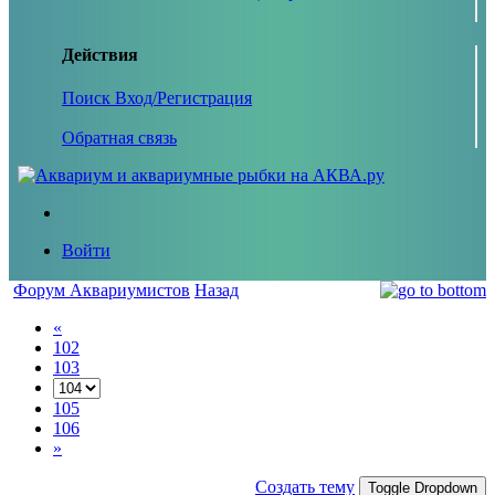
Действия
Поиск
Вход/Регистрация
Обратная связь
Войти
Форум Аквариумистов
Назад
«
102
103
105
106
»
Создать тему
Toggle Dropdown