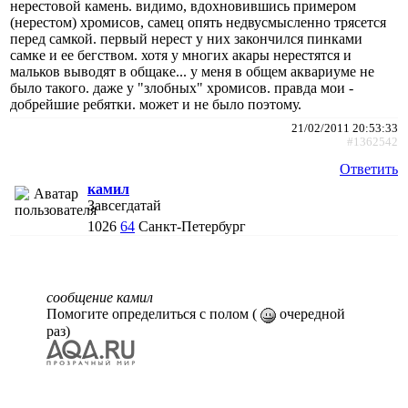
нерестовой камень. видимо, вдохновившись примером
(нерестом) хромисов, самец опять недвусмысленно трясется
перед самкой. первый нерест у них закончился пинками
самке и ее бегством. хотя у многих акары нерестятся и
мальков выводят в общаке... у меня в общем аквариуме не
было такого. даже у "злобных" хромисов. правда мои -
добрейшие ребятки. может и не было поэтому.
21/02/2011 20:53:33
#1362542
Ответить
камил
Завсегдатай
1026
64
Санкт-Петербург
сообщение камил
Помогите определиться с полом (
очередной
раз)