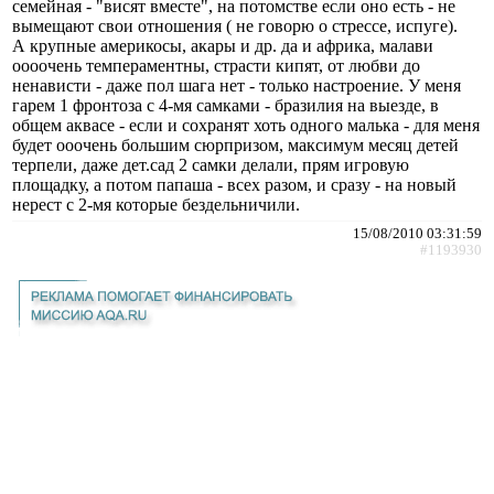
семейная - "висят вместе", на потомстве если оно есть - не
вымещают свои отношения ( не говорю о стрессе, испуге).
А крупные америкосы, акары и др. да и африка, малави
оооочень темпераментны, страсти кипят, от любви до
ненависти - даже пол шага нет - только настроение. У меня
гарем 1 фронтоза с 4-мя самками - бразилия на выезде, в
общем аквасе - если и сохранят хоть одного малька - для меня
будет ооочень большим сюрпризом, максимум месяц детей
терпели, даже дет.сад 2 самки делали, прям игровую
площадку, а потом папаша - всех разом, и сразу - на новый
нерест с 2-мя которые бездельничили.
15/08/2010 03:31:59
#1193930