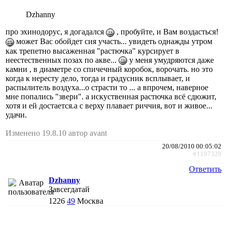
Dzhanny
про эхинодорус, я догадался
, пробуйте, и Вам воздасться!
может Вас обойдет сия участь... увидеть однажды утром
как трепетно высаженная "растючка" курсирует в
неестественных позах по акве...
у меня умудряются даже
камни , в диаметре со спичечный коробок, ворочать. но это
когда к нересту дело, тогда и градусник всплывает, и
распылитель воздуха...о страсти то ... а впрочем, наверное
мне попались "звери". а искуственная растючка всё сдюжит,
хотя и ей достается.а с верху плавает риччия, вот и живое...
удачи.
Изменено 19.8.10 автор avant
20/08/2010 00:05:02
#1197329
Ответить
Dzhanny
Завсегдатай
1226
49
Москва