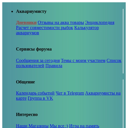
Аквариумисту
Дневники
Отзывы на аква товары
Энциклопедия
Расчет совместимости рыбок
Калькулятор
аквариумов
Сервисы форума
Сообщения за сегодня
Темы с моим участием
Список
пользователей
Правила
Общение
Календарь событий
Чат в Telegram
Аквариумисты на
карте
Группа в VK
Интересно
Наши Магазины
Мы все :)
Игра на память