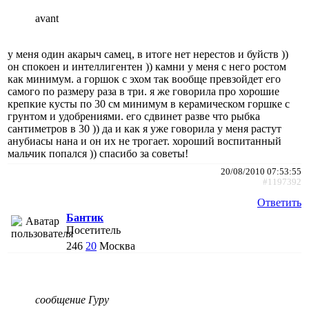
avant
у меня один акарыч самец, в итоге нет нерестов и буйств ))
он спокоен и интеллигентен )) камни у меня с него ростом
как минимум. а горшок с эхом так вообще превзойдет его
самого по размеру раза в три. я же говорила про хорошие
крепкие кусты по 30 см минимум в керамическом горшке с
грунтом и удобрениями. его сдвинет разве что рыбка
сантиметров в 30 )) да и как я уже говорила у меня растут
анубиасы нана и он их не трогает. хороший воспитанный
мальчик попался )) спасибо за советы!
20/08/2010 07:53:55
#1197392
Ответить
Бантик
Посетитель
246
20
Москва
сообщение Гуру