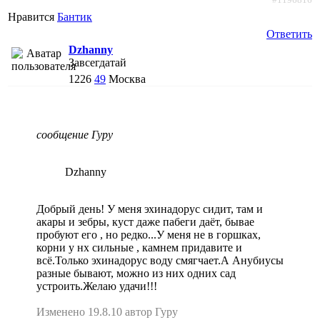
Нравится
Бантик
Ответить
Dzhanny
Завсегдатай
1226
49
Москва
сообщение Гуру
Dzhanny
Добрый день! У меня эхинадорус сидит, там и
акары и зебры, куст даже пабеги даёт, бывае
пробуют его , но редко...У меня не в горшках,
корни у нх сильные , камнем придавите и
всё.Только эхинадорус воду смягчает.А Анубиусы
разные бывают, можно из них одних сад
устроить.Желаю удачи!!!
Изменено 19.8.10 автор Гуру