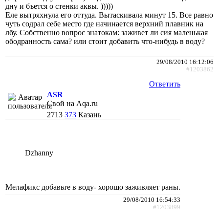
дну и бъется о стенки аквы. )))))
Еле вытряхнула его оттуда. Вытаскивала минут 15. Все равно
чуть содрал себе место где начинается верхний плавник на
лбу. Собственно вопрос знатокам: заживет ли сия маленькая
ободранность сама? или стоит добавить что-нибудь в воду?
29/08/2010 16:12:06
#1203862
Ответить
ASR
Свой на Aqa.ru
2713
373
Казань
Dzhanny
Мелафикс добавьте в воду- хорощо заживляет раны.
29/08/2010 16:54:33
#1203899