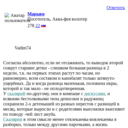
Ответить
Марьям
Посетитель, Аква-фея волотер
278
22
Vadim74
Согласна абсолютно, если не отсаживать, то выводок второй
сожрут старшие детки - слишком большая разница в 2
недели, т.к. на первых этапах растут по часам, но
равномерно, всем составом и канибалят только затянуто-
ущербных. Да и когда разница маленькая, половина икры,
которой и так мало - не оплодотворенная.
У
скалярий
по-другому, они в компаше с
дискусами
, и
всякими бестолковыми типа денисони и радужниц
сохранили 2-х детенышей из разных нерестов с разницей в
месяц, которые выросли и с родителями выеснялки выесняют
по поводу -чей лист ануба.
Скалярии
в этом смысле менее отвлекаемы-вовлекаемы в
разборки, только между другими парочками, а жизнь