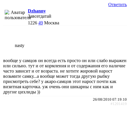
Ответить
Dzhanny
Завсегдатай
1226
49
Москва
nasty
вообще у самцов он всегда есть просто он или слабо выражен
или сильно. тут и от кормления и от содержания его наличие
часто зависит и от возраста. не хотите жировой нарост
возьмите самку...а вообще может тогда другую рыбку
присмотреть себе? у акаро-самцов этот нарост почти как
визитная карточка. уж очень они шикарны с ним как и
другие цихлиды ))
26/08/2010 07:19:10
#1201419