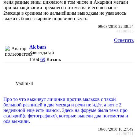
меня разные виды цихлазом в том числе и Акарики метали
при выращивании прежнего потомства и его возрасте
2месяца в среднем но дальнейшим выводкам не удавалось
выжить более старшие норовили съесть.
09/08/2010 22:30:54
#1190523
Ответить
Ak bars
Завсегдатай
1504
69
Казань
Vadim74
Про то что выживут личинки против мальков с такой
большой разницей в два месяца и речи не идёт, а вот с 2
недельной ещё есть шансы. Здесь на форуме была тема про
скалярий(в фотографиях), которые вывели два потомства и
оба выжили.
10/08/2010 10:27:49
#1190721