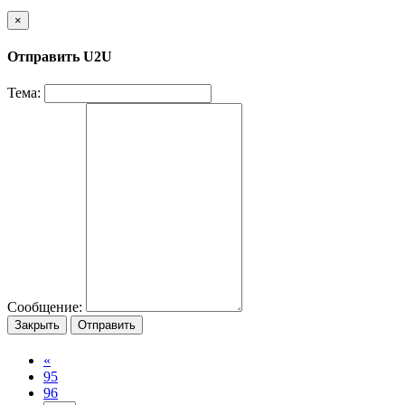
×
Отправить U2U
Тема:
Сообщение:
Закрыть
Отправить
«
95
96