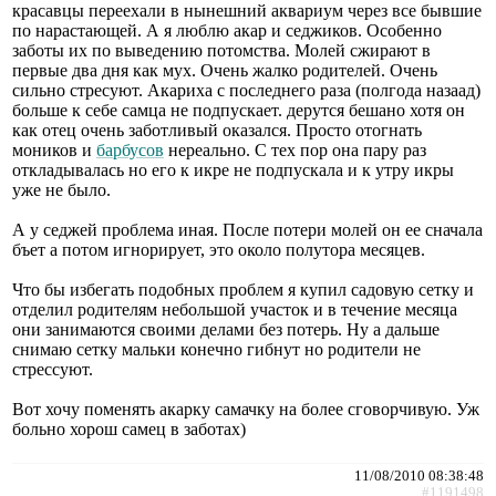
красавцы переехали в нынешний аквариум через все бывшие
по нарастающей. А я люблю акар и седжиков. Особенно
заботы их по выведению потомства. Молей сжирают в
первые два дня как мух. Очень жалко родителей. Очень
сильно стресуют. Акариха с последнего раза (полгода назаад)
больше к себе самца не подпускает. дерутся бешано хотя он
как отец очень заботливый оказался. Просто отогнать
моников и
барбусов
нереально. С тех пор она пару раз
откладывалась но его к икре не подпускала и к утру икры
уже не было.
А у седжей проблема иная. После потери молей он ее сначала
бъет а потом игнорирует, это около полутора месяцев.
Что бы избегать подобных проблем я купил садовую сетку и
отделил родителям небольшой участок и в течение месяца
они занимаются своими делами без потерь. Ну а дальше
снимаю сетку мальки конечно гибнут но родители не
стрессуют.
Вот хочу поменять акарку самачку на более сговорчивую. Уж
больно хорош самец в заботах)
11/08/2010 08:38:48
#1191498