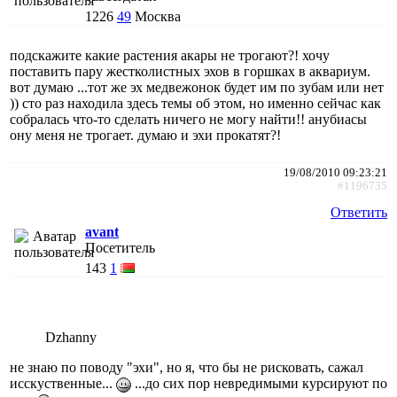
1226
49
Москва
подскажите какие растения акары не трогают?! хочу
поставить пару жестколистных эхов в горшках в аквариум.
вот думаю ...тот же эх медвежонок будет им по зубам или нет
)) сто раз находила здесь темы об этом, но именно сейчас как
собралась что-то сделать ничего не могу найти!! анубиасы
ону меня не трогает. думаю и эхи прокатят?!
19/08/2010 09:23:21
#1196735
Ответить
avant
Посетитель
143
1
Dzhanny
не знаю по поводу "эхи", но я, что бы не рисковать, сажал
исскуственные...
...до сих пор невредимыми курсируют по