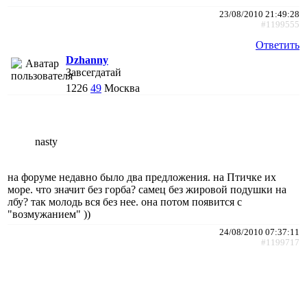
23/08/2010 21:49:28
#1199555
Ответить
Dzhanny
Завсегдатай
1226
49
Москва
nasty
на форуме недавно было два предложения. на Птичке их
море. что значит без горба? самец без жировой подушки на
лбу? так молодь вся без нее. она потом появится с
"возмужанием" ))
24/08/2010 07:37:11
#1199717