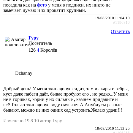
посадила как на
фото
у меня в подписи. их никто не
замечает. думаю и эх прокатит крупный.
19/08/2010 11:04:10
#1196810
Ответить
Гуру
Посетитель
126
4
Королёв
Dzhanny
Добрый день! У меня эхинадорус сидит, там и акары и зебры,
куст даже пабеги даёт, бывае пробуют его , но редко...У меня
не в горшках, корни у нх сильные , камнем придавите и
всё.Только эхинадорус воду смягчает.А Анубиусы разные
бывают, можно из них одних сад устроить.Желаю удачи!!!
Изменено 19.8.10 автор Гуру
19/08/2010 11:13:25
#1196816