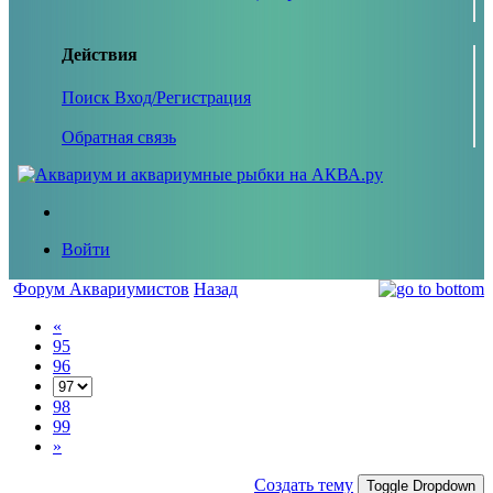
Действия
Поиск
Вход/Регистрация
Обратная связь
Войти
Форум Аквариумистов
Назад
«
95
96
98
99
»
Создать тему
Toggle Dropdown