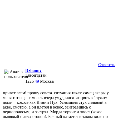
Ответить
Dzhanny
Завсегдатай
1226
49
Москва
привет всем! прошу совета. ситуация такая: самец акары у
меня тот еще гимнаст. вчера умудрился застрять в "чужом
доме" - кокосе как Винни Пух. Услышала стук сильный в
акве, смотрю, а он влетел в кокос, заигравшись с
чернополосым, и застрял. Морда торчит и хвост (кокос
дырявый с двух сторон). Бедный катается в таком виде по