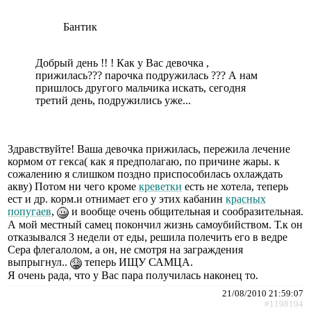
Бантик
Добрый день !! ! Как у Вас девочка ,
прижилась??? парочка подружилась ??? А нам
пришлось другого мальчика искать, сегодня
третий день, подружились уже...
Здравствуйте! Ваша девочка прижилась, пережила лечение
кормом от гекса( как я предполагаю, по причине жары. к
сожалению я слишком поздно приспособилась охлаждать
акву) Потом ни чего кроме
креветки
есть не хотела, теперь
ест и др. корм.и отнимает его у этих кабанин
красных
попугаев
,
и вообще очень общительная и сообразительная.
А мой местный самец покончил жизнь самоубийством. Т.к он
отказывался 3 недели от еды, решила полечить его в ведре
Сера флегалолом, а он, не смотря на заграждения
выпрыгнул..
теперь ИЩУ САМЦА.
Я очень рада, что у Вас пара получилась наконец то.
21/08/2010 21:59:07
#1198194