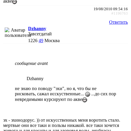
акве
19/08/2010 09:54:16
#1196763
Ответить
Dzhanny
Завсегдатай
1226
49
Москва
сообщение avant
Dzhanny
не знаю по поводу "эхи", но я, что бы не
рисковать, сажал исскуственные...
...до сих пор
невредимыми курсируют по акве
эх - эхинодорус. )) от искусственных меня воротить стало.
мертвые они все таки и пользы никакой. все таки хочется
живого и для красоты и для здоровья воды. анубиасы