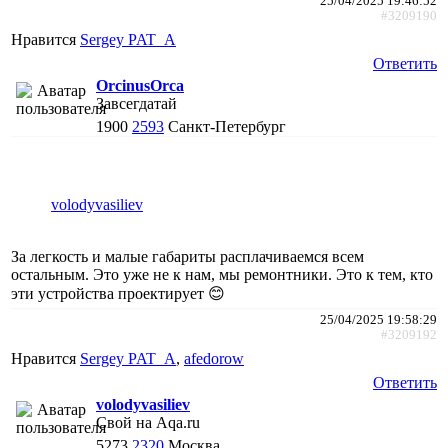
25/04/2025 19:46:52
#3209190
Нравится
Sergey PAT_A
Ответить
ОrcinusОrca
Завсегдатай
1900
2593
Санкт-Петербург
volodyvasiliev
За легкость и малые габариты расплачиваемся всем
остальным. Это уже не к нам, мы ремонтники. Это к тем, кто
эти устройства проектирует 😊
25/04/2025 19:58:29
#3209192
Нравится
Sergey PAT_A
,
afedorow
Ответить
volodyvasiliev
Свой на Aqa.ru
5273
2320
Москва