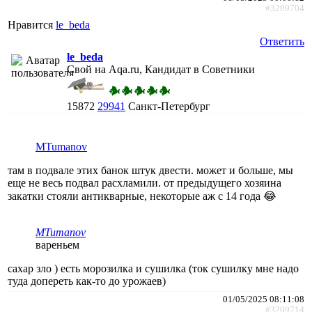
#3209704
Нравится
le_beda
Ответить
le_beda
Свой на Aqa.ru, Кандидат в Советники
15872
29941
Санкт-Петербург
MTumanov
там в подвале этих банок штук двести. может и больше, мы
еще не весь подвал расхламили. от предыдущего хозяина
закатки стояли антикварные, некоторые аж с 14 года 😂
MTumanov
вареньем
сахар зло ) есть морозилка и сушилка (ток сушилку мне надо
туда допереть как-то до урожаев)
01/05/2025 08:11:08
#3209714