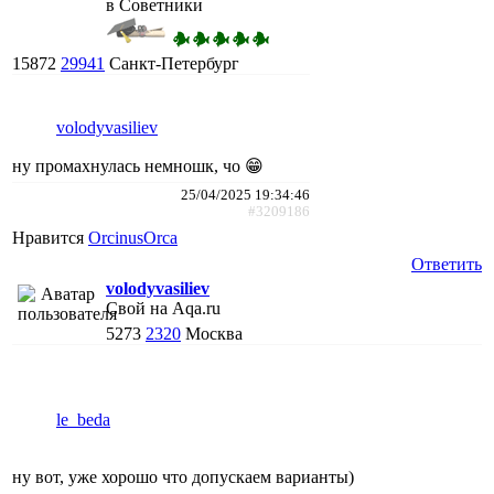
в Советники
15872
29941
Санкт-Петербург
volodyvasiliev
ну промахнулась немношк, чо 😁
25/04/2025 19:34:46
#3209186
Нравится
ОrcinusОrca
Ответить
volodyvasiliev
Свой на Aqa.ru
5273
2320
Москва
le_beda
ну вот, уже хорошо что допускаем варианты)