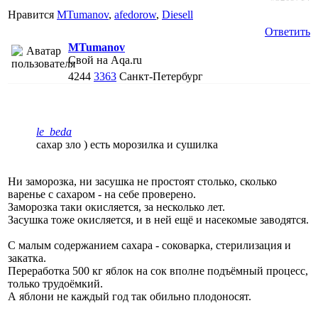
Нравится
MTumanov
,
afedorow
,
Diesell
Ответить
MTumanov
Свой на Aqa.ru
4244
3363
Санкт-Петербург
le_beda
сахар зло ) есть морозилка и сушилка
Ни заморозка, ни засушка не простоят столько, сколько
варенье с сахаром - на себе проверено.
Заморозка таки окисляется, за несколько лет.
Засушка тоже окисляется, и в ней ещё и насекомые заводятся.
С малым содержанием сахара - соковарка, стерилизация и
закатка.
Переработка 500 кг яблок на сок вполне подъёмный процесс,
только трудоёмкий.
А яблони не каждый год так обильно плодоносят.