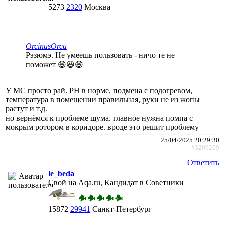
5273
2320
Москва
ОrcinusОrca
Рэзюмэ. Не умеешь пользовать - ничо те не
поможет 😆😆😆
У МС просто рай. PH в норме, подмена с подогревом,
температура в помещении правильная, руки не из жопы
растут и т.д.
но вернёмся к проблеме шума. главное нужна помпа с
мокрым ротором в коридоре. вроде это решит проблему
25/04/2025 20:29:30
#3209209
Ответить
le_beda
Свой на Aqa.ru, Кандидат в Советники
15872
29941
Санкт-Петербург