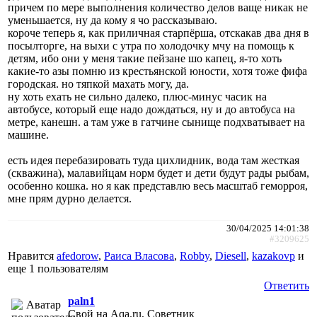
причем по мере выполнения количество делов ваще никак не
уменьшается, ну да кому я чо рассказываю.
короче теперь я, как приличная старпёрша, отскакав два дня в
посылторге, на выхи с утра по холодочку мчу на помощь к
детям, ибо они у меня такие пейзане шо капец, я-то хоть
какие-то азы помню из крестьянской юности, хотя тоже фифа
городская. но тяпкой махать могу, да.
ну хоть ехать не сильно далеко, плюс-минус часик на
автобусе, который еще надо дождаться, ну и до автобуса на
метре, канешн. а там уже в гатчине сынище подхватывает на
машине.
есть идея перебазировать туда цихлидник, вода там жесткая
(скважина), малавийцам норм будет и дети будут рады рыбам,
особенно кошка. но я как представлю весь масштаб геморроя,
мне прям дурно делается.
30/04/2025 14:01:38
#3209625
Нравится
afedorow
,
Раиса Власова
,
Robby
,
Diesell
,
kazakovp
и
еще
1 пользователям
Ответить
paln1
Свой на Aqa.ru, Советник