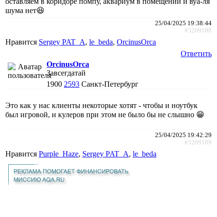
оставляем в коридоре помпу, аквариум в помещении и вуа-ля
шума нет😆
25/04/2025 19:38:44
#3209188
Нравится
Sergey PAT_A
,
le_beda
,
ОrcinusОrca
Ответить
ОrcinusОrca
Завсегдатай
1900
2593
Санкт-Петербург
Это как у нас клиенты некоторые хотят - чтобы и ноутбук
был игровой, и кулеров при этом не было бы не слышно 😁
25/04/2025 19:42:29
#3209189
Нравится
Purple_Haze
,
Sergey PAT_A
,
le_beda