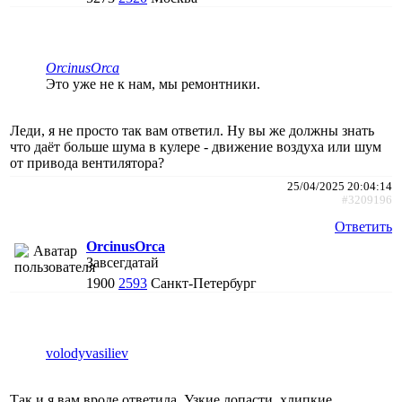
ОrcinusОrca
Это уже не к нам, мы ремонтники.
Леди, я не просто так вам ответил. Ну вы же должны знать
что даёт больше шума в кулере - движение воздуха или шум
от привода вентилятора?
25/04/2025 20:04:14
#3209196
Ответить
ОrcinusОrca
Завсегдатай
1900
2593
Санкт-Петербург
volodyvasiliev
Так и я вам вроде ответила. Узкие лопасти, хлипкие