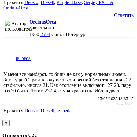
Нравится
Deosto
,
Diesell
,
Purple_Haze
,
Sergey PAT_A
,
ОrcinusОrca
Ответить
ОrcinusОrca
Завсегдатай
1900
2593
Санкт-Петербург
le_beda
У меня все наибарот, то бишь не как у нормальных людей.
Зима у рыб 2 раза в году осенью и весной без отопления - 22
стабильно, иногда 21. Как отопление включают - 27-28, пару
раз 30 было. Летом 23-24, самая красотень. Ибо подвал.
25/07/2025 18:35:45
#3216064
Нравится
Deosto
,
Diesell
,
le_beda
×
Отправить U2U