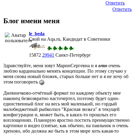
Ответить
Ответить
Блог имени меня
le_beda
Свой на Aqa.ru, Кандидат в Советники
15872
29941
Санкт-Петербург
Здравствуйте, меня зовут МаринСергевна и я
алко
очень
люблю кардинально менять концепции. По этому случаю у
меня снова новый бложек, старых больше нет и я не хочу об
этом поговорить
Дневничково-отчётный формат по каждому объекту мне
наконец безвозвратно насточертел, поэтому будет один-
единственный блог на весь мой маленький, но гордый
малобюджетный рыбколхоз "Красная зюзьга" в текущей
конфигурации и, может быть, в каких-то прошлых его
воплощениях. Планирую яростно постить преимущественно
картинки и видео (снятые, как обычно, на паяльник и очень
хреново, ибо должна же быть в этом мире хоть какая-то