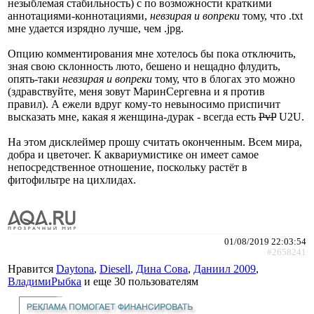
незыблемая стабильность) с по возможности краткими
аннотациями-коннотациями,
невзирая и вопреки
тому, что .txt
мне удается изрядно лучше, чем .jpg.
Опцию комментирования мне хотелось бы пока отключить,
зная свою склонность люто, бешено и нещадно флудить,
опять-таки
невзирая и вопреки
тому, что в блогах это можно
(здравствуйте, меня зовут МаринСергевна и я против
правил). А ежели вдруг кому-то невыносимо приспичит
высказать мне, какая я женщина-дурак - всегда есть
PvP
U2U.
На этом дисклеймер прошу считать оконченным. Всем мира,
добра и цветочег. К аквариумистике он имеет самое
непосредственное отношение, поскольку растёт в
фитофильтре на цихлидах.
01/08/2019 22:03:54
#2658241
Нравится
Daytona
,
Diesell
,
Дина Сова
,
Даниил 2009
,
ВладимиРыбка
и еще
30 пользователям