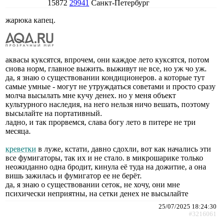
15872
29941
Санкт-Петербург
жарюка капец.
аквасы куксятся, впрочем, они каждое лето куксятся, потом
снова норм, главное выжить. выживут не все, но уж чо уж.
да, я знаю о существовании кондиционеров. а которые тут
самые умные - могут не утруждаться советами и просто сразу
молча высылать мне кучу денех. но у меня объект
культурного наследия, на него нельзя ничо вешать, поэтому
высылайте на портативный.
ладно, и так прорвемся, слава богу лето в питере не три
месяца.
креветки
в луже, кстати, давно сдохли, вот как начались эти
все фумигаторы, так их и не стало. в микрошарике только
неожиданно одна бродит, кинула её туда на дожитие, а она
вишь зажилась и фумигатор ее не берёт.
да, я знаю о существовании сеток, не хочу, они мне
психически неприятны, на сетки денех не высылайте
25/07/2025 18:24:30
#3216061