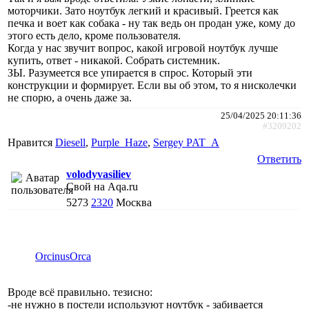
моторчики. Зато ноутбук легкий и красивый. Греется как
печка и воет как собака - ну так ведь он продан уже, кому до
этого есть дело, кроме пользователя.
Когда у нас звучит вопрос, какой игровой ноутбук лучше
купить, ответ - никакой. Собрать системник.
ЗЫ. Разумеется все упирается в спрос. Который эти
конструкции и формирует. Если вы об этом, то я нисколечки
не спорю, а очень даже за.
25/04/2025 20:11:36
#3209202
Нравится
Diesell
,
Purple_Haze
,
Sergey PAT_A
Ответить
volodyvasiliev
Свой на Aqa.ru
5273
2320
Москва
ОrcinusОrca
Вроде всё правильно. тезисно:
-не нужно в постели используют ноутбук - забивается