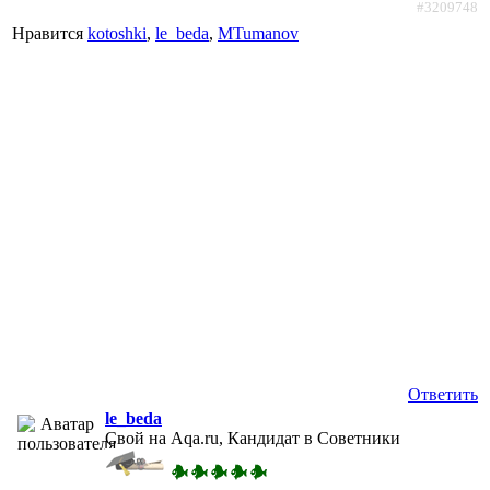
#3209748
Нравится
kotoshki
,
le_beda
,
MTumanov
Ответить
le_beda
Свой на Aqa.ru, Кандидат в Советники