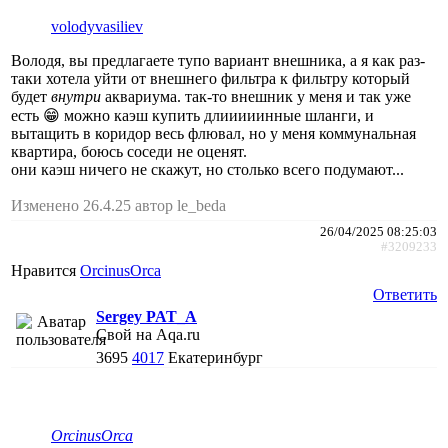
volodyvasiliev
Володя, вы предлагаете тупо вариант внешника, а я как раз-
таки хотела уйти от внешнего фильтра к фильтру который
будет
внутри
аквариума. так-то внешник у меня и так уже
есть 😁 можно каэш купить длииииинные шланги, и
вытащить в коридор весь флювал, но у меня коммунальная
квартира, боюсь соседи не оценят.
они каэш ничего не скажут, но столько всего подумают...
Изменено 26.4.25 автор le_beda
26/04/2025 08:25:03
#3209233
Нравится
ОrcinusОrca
Ответить
Sergey PAT_A
Свой на Aqa.ru
3695
4017
Екатеринбург
ОrcinusОrca