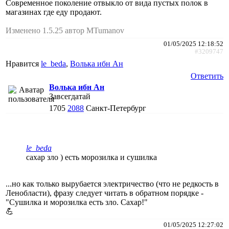
Современное поколение отвыкло от вида пустых полок в
магазинах где еду продают.
Изменено 1.5.25 автор MTumanov
01/05/2025 12:18:52
#3209747
Нравится
le_beda
,
Волька ибн Ан
Ответить
Волька ибн Ан
Завсегдатай
1705
2088
Санкт-Петербург
le_beda
сахар зло ) есть морозилка и сушилка
...но как только вырубается электричество (что не редкость в
Ленобласти), фразу следует читать в обратном порядке -
"Сушилка и морозилка есть зло. Сахар!"
💪
01/05/2025 12:27:02