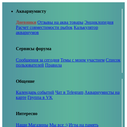
Аквариумисту
Дневники
Отзывы на аква товары
Энциклопедия
Расчет совместимости рыбок
Калькулятор
аквариумов
Сервисы форума
Сообщения за сегодня
Темы с моим участием
Список
пользователей
Правила
Общение
Календарь событий
Чат в Telegram
Аквариумисты на
карте
Группа в VK
Интересно
Наши Магазины
Мы все :)
Игра на память