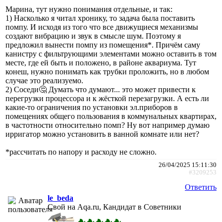
Марина, тут нужно понимания отдельные, и так:
1) Насколько я читал хронику, то задача была поставить
помпу. И исходя из того что все движущиеся механизмы
создают вибрацию и звук в смысле шум. Поэтому я
предложил вынести помпу из помещения*. Причём саму
канистру с фильтрующими элементами можно оставить в том
месте, где ей быть и положено, в районе аквариума. Тут
конеш, нужно понимать как трубки проложить, но в любом
случае это реализуемо.
2) Соседи🤔 Думать что думают... это может привести к
перегрузки процессора и к жёсткой перезагрузки. А есть ли
какие-то ограничения по установки эл.приборов в
помещениях общего пользования в коммунальных квартирах,
в частотности относительно помп? Ну вот например думаю
ирригатор можно установить в ванной комнате или нет?
*рассчитать по напору и расходу не сложно.
26/04/2025 15:11:30
#3209253
Ответить
le_beda
Свой на Aqa.ru, Кандидат в Советники