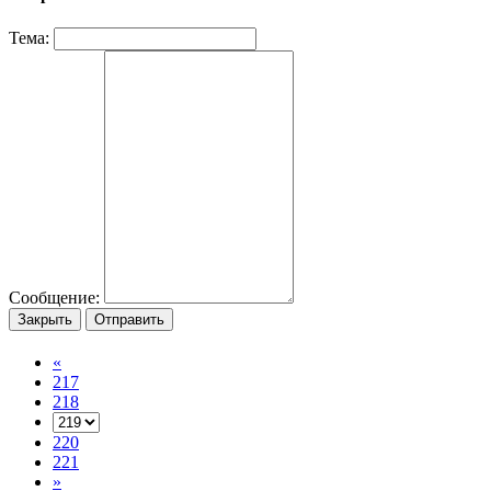
Тема:
Сообщение:
Закрыть
Отправить
«
217
218
220
221
»