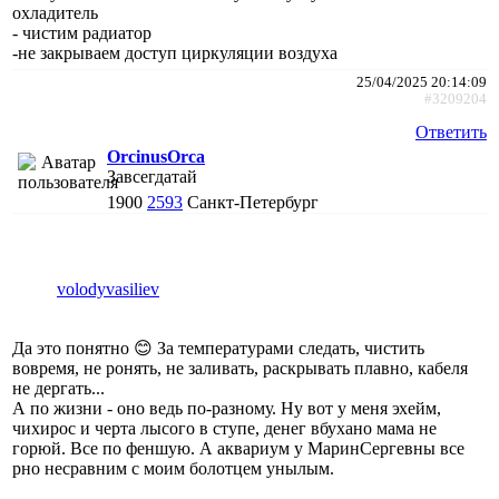
охладитель
- чистим радиатор
-не закрываем доступ циркуляции воздуха
25/04/2025 20:14:09
#3209204
Ответить
ОrcinusОrca
Завсегдатай
1900
2593
Санкт-Петербург
volodyvasiliev
Да это понятно 😊 За температурами следать, чистить
вовремя, не ронять, не заливать, раскрывать плавно, кабеля
не дергать...
А по жизни - оно ведь по-разному. Ну вот у меня эхейм,
чихирос и черта лысого в ступе, денег вбухано мама не
горюй. Все по феншую. А аквариум у МаринСергевны все
рно несравним с моим болотцем унылым.