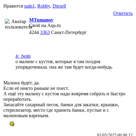
Нравится
paln1
,
Robby
,
Diesell
Ответить
MTumanov
Свой на Aqa.ru
4244
3363
Санкт-Петербург
le_beda
о малине с кустов, которые я там полдня
упорядочивала. она же там будет когда-нибудь.
Малина будет, да.
Если её никто раньше не поест.
А ещё эту малину с кустов надо вовремя собрать и быстро
переработать.
Запасайте сахарный песок, банки для закатки, крышки,
стерилизатор, место где хранить банки, пустые и с
малиновым вареньем.
01/05/2025 00:06:12