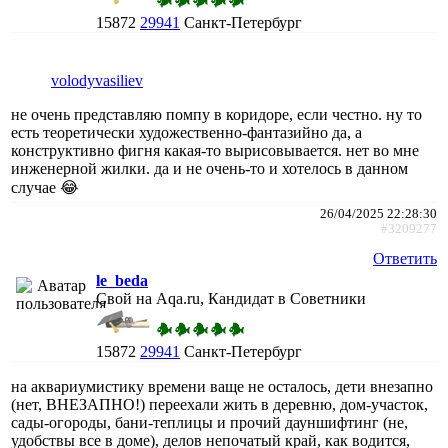
15872
29941
Санкт-Петербург
volodyvasiliev
не очень представляю помпу в коридоре, если честно. ну то
есть теоретически художественно-фантазийно да, а
конструктивно фигня какая-то вырисовывается. нет во мне
инженерной жилки. да и не очень-то и хотелось в данном
случае 😂
26/04/2025 22:28:30
#3209277
Ответить
le_beda
Свой на Aqa.ru, Кандидат в Советники
15872
29941
Санкт-Петербург
на аквариумистику времени ваще не осталось, дети внезапно
(нет, ВНЕЗАПНО!) переехали жить в деревню, дом-участок,
сады-огороды, бани-теплицы и прочий дауншифтинг (не,
удобствы все в доме), делов непочатый край, как водится,