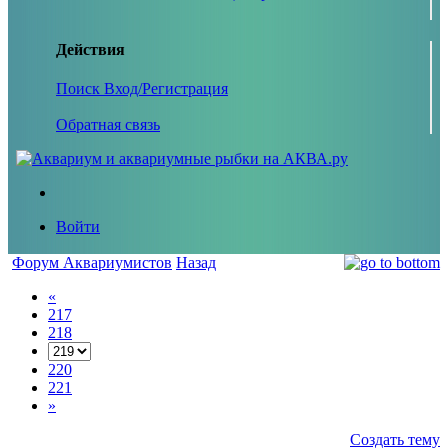
Действия
Поиск
Вход/Регистрация
Обратная связь
Войти
Форум Аквариумистов
Назад
«
217
218
220
221
»
Создать тему