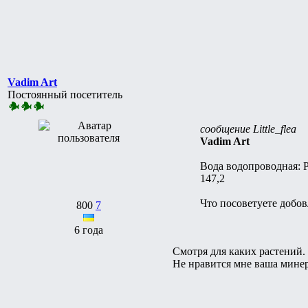
Vadim Art
Постоянный посетитель
сообщение Little_flea
Vadim Art
Вода водопроводная: PH 
147,2
Что посоветуете добов
800
7
6 года
Смотря для каких растений.
Не нравится мне ваша минер