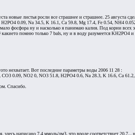
уста новые листья росли все страшнее и страшнее. 25 августа сдел
2PO4 0.09, Na 34.5, K 16.1, Ca 59.8, Mg 17.4, Fe 0.54, NH4 0.052
мало фосфора ну и насколько я панимаю калия. Под корни всех э
ещё какието помню только 7 bals, ну и в воду разумеется KH2PO
ото нехватает. Вот последние параметры воды 2006 11 28 :
 CO3 0.09, NO2 0, NO3 51.8, H2PO4 0.6, Na 28.3, K 16.6, Ca 61.2,
ом. Спасибо.
, здесь написано 7,4 ммоль/дм3, что вроде соответствует 20,7...