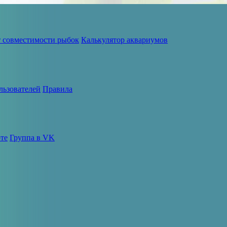
т совместимости рыбок
Калькулятор аквариумов
льзователей
Правила
те
Группа в VK