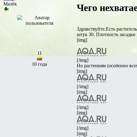
Малёк
Чего нехватае
Здравствуйте.Есть растител
штук 30. Плотность засадки
[img]
11
[/img]
10 года
Но растениям (особенно всем
[img]
[/img]
[img]
[/img]
[img]
[/img]
[img]