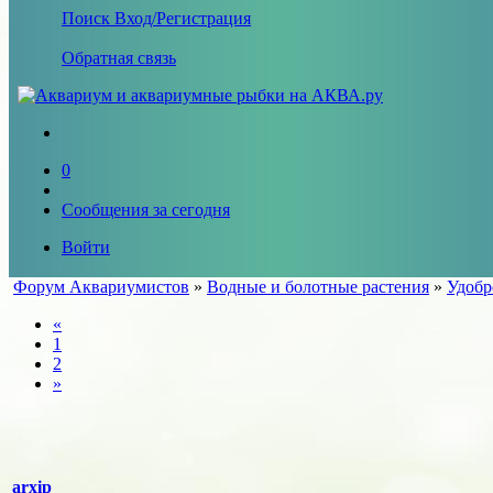
Поиск
Вход/Регистрация
Обратная связь
0
Сообщения за сегодня
Войти
Форум Аквариумистов
»
Водные и болотные растения
»
Удобр
«
1
2
»
arxip