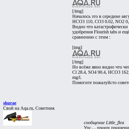
[/img]
Началось это в середине авг
HCO3 110, CO3 0.02, NO2 0, H
Видно что катастрофически 
удобрения Flourish tabs и 
сравнению с этим :
[img]
[/img]
Но всёже явно видно что чег
Cl 28.4, SO4 90.4, HCO3 162,
mg/l.
Помогите пожалуйсто совет
shurae
Свой на Aqa.ru, Советник
сообщение Little_flea
Упс..., прошу прощения