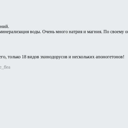
ений.
минерализация воды. Очень много натрия и магния. По своему о
го, только 18 видов эхинодорусов и нескольких апоногетонов!
e_flea