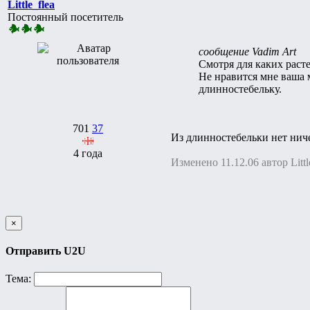
Little_flea
Постоянный посетитель
сообщение Vadim Art
Смотря для каких раст
Не нравится мне ваша 
длинностебельку.
701
37
Из длинностебельки нет ниче
4 года
Изменено 11.12.06 автор Littl
×
Отправить U2U
Тема: