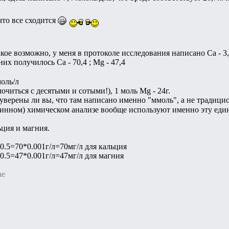
что все сходится
акое возможно, у меня в протоколе исследования написано Ca - 3
них получилось Ca - 70,4 ; Mg - 47,4
оль/л
лочиться с десятыми и сотыми!), 1 моль Mg - 24г.
 уверены ли вы, что там написано именно "ммоль", а не традицио
тинном) химическом анализе вообще используют именно эту еди
ьция и магния.
*0.5=70*0.001г/л=70мг/л для кальция
*0.5=47*0.001г/л=47мг/л для магния
ae