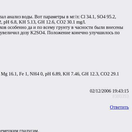
ал анализ воды. Вот параметры в мг/л: Cl 34.1, SO4 95.2,
, pH 6.8, KH 5.13, GH 12.6, CO2 30.1 mg/l.
хов особенно да и по всему грунту в часности были внесены
4 и увеличил дозу K2SO4. Положение конечно улучшилось по
 Mg 16.1, Fe 1, NH4 0, pH 6.89, KH 7.46, GH 12.3, CO2 29.1
02/12/2006 19:43:15
#380393
Ответить
 немецким градусам.