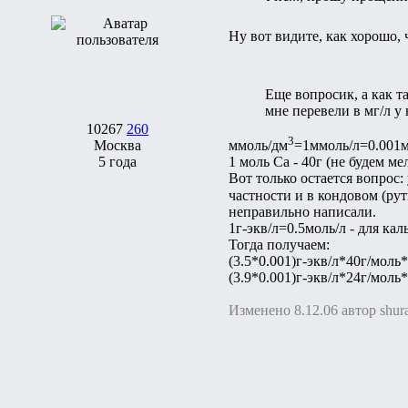
Ну вот видите, как хорошо, 
Еще вопросик, а как т
мне перевели в мг/л у 
10267
260
3
Москва
ммоль/дм
=1ммоль/л=0.001м
5 года
1 моль Ca - 40г (не будем ме
Вот только остается вопрос:
частности и в кондовом (ру
неправильно написали.
1г-экв/л=0.5моль/л - для кал
Тогда получаем:
(3.5*0.001)г-экв/л*40г/моль
(3.9*0.001)г-экв/л*24г/моль
Изменено 8.12.06 автор shur