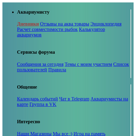
Аквариумисту
Дневники
Отзывы на аква товары
Энциклопедия
Расчет совместимости рыбок
Калькулятор
аквариумов
Сервисы форума
Сообщения за сегодня
Темы с моим участием
Список
пользователей
Правила
Общение
Календарь событий
Чат в Telegram
Аквариумисты на
карте
Группа в VK
Интересно
Наши Магазины
Мы все :)
Игра на память