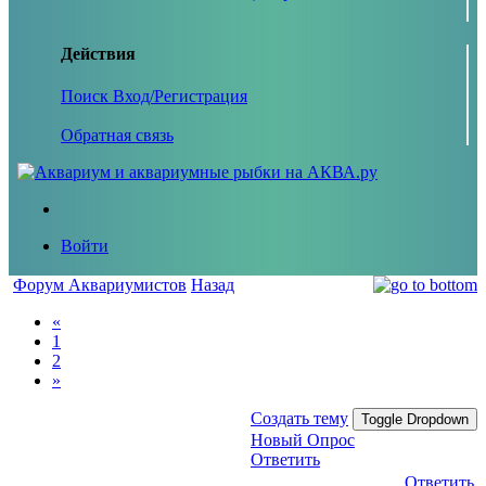
Действия
Поиск
Вход/Регистрация
Обратная связь
Войти
Форум Аквариумистов
Назад
«
1
2
»
Создать тему
Toggle Dropdown
Новый Опрос
Ответить
Ответить