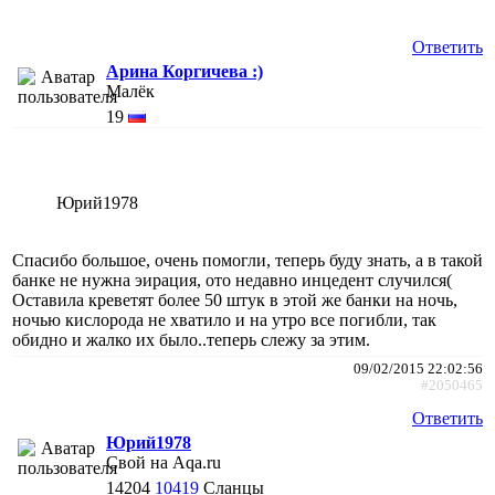
Ответить
Арина Коргичева :)
Малёк
19
Юрий1978
Спасибо большое, очень помогли, теперь буду знать, а в такой
банке не нужна эирация, ото недавно инцедент случился(
Оставила креветят более 50 штук в этой же банки на ночь,
ночью кислорода не хватило и на утро все погибли, так
обидно и жалко их было..теперь слежу за этим.
09/02/2015 22:02:56
#2050465
Ответить
Юрий1978
Свой на Aqa.ru
14204
10419
Сланцы