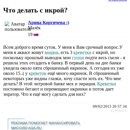
Что делать с икрой?
Арина Коргичева :)
Малёк
19
Всем доброго время суток. У меня к Вам срочный вопрос.У
меня в аквасе живут
вишни
, есть 3
креветки
с икрой, но
поскольку прошлый выводок мои
гуппи
подти весь съели - я
решила этих отсадить в банку. В первый день на дне банки
увидела около пяти сброшенный икринок. А сегодня их уже
около 15..( у
креветок
ещё много икринок. В сброшенный
некоторых уже видны глазки, хочу спасти хоть их. Что мне
делать? В этой литровой банке мох и эирация.
Креветки
постоянно бегают и перемещают икринки и поток дает
эиратор. Что я ещё могу сделать для них?
09/02/2015 20:57:34
#2050415