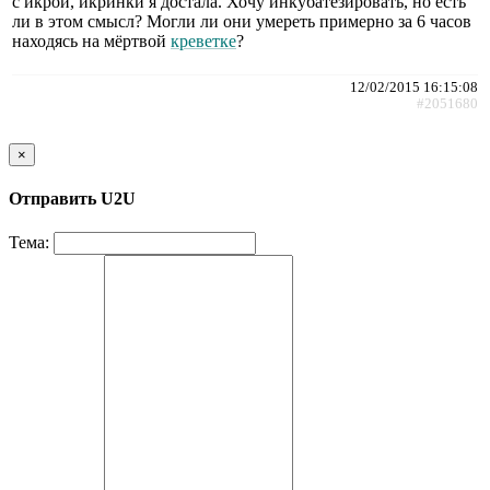
с икрой, икринки я достала. Хочу инкубатезировать, но есть
ли в этом смысл? Могли ли они умереть примерно за 6 часов
находясь на мёртвой
креветке
?
12/02/2015 16:15:08
#2051680
×
Отправить U2U
Тема: