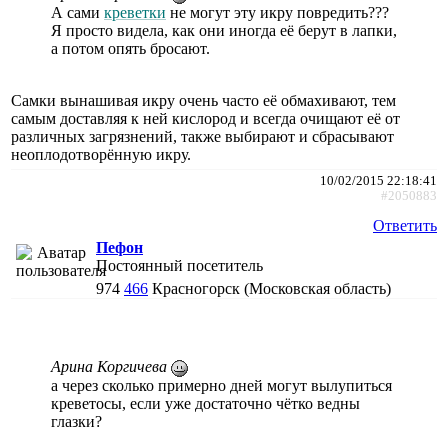
А сами
креветки
не могут эту икру повредить???
Я просто видела, как они иногда её берут в лапки,
а потом опять бросают.
Самки вынашивая икру очень часто её обмахивают, тем
самым доставляя к ней кислород и всегда очищают её от
различных загрязнений, также выбирают и сбрасывают
неоплодотворённую икру.
10/02/2015 22:18:41
#2050883
Ответить
Пефон
Постоянный посетитель
974
466
Красногорск (Московская область)
Арина Коргичева
а через сколько примерно дней могут вылупиться
креветосы, если уже достаточно чётко ведны
глазки?