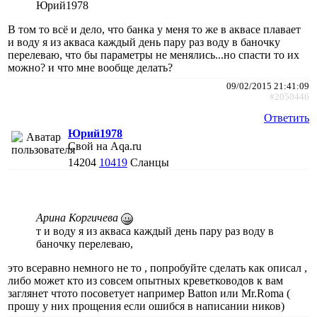
Юрий1978
В том то всё и дело, что банка у меня то же в аквасе плавает
и воду я из акваса каждый день пару раз воду в баночку
перелеваю, что бы параметры не менялись...но спасти то их
можно? и что мне вообще делать?
09/02/2015 21:41:09
#2050446
Ответить
Юрий1978
Свой на Aqa.ru
14204
10419
Сланцы
Арина Коргичева
т и воду я из акваса каждый день пару раз воду в
баночку перелеваю,
это всеравно немного не то , попробуйте сделать как описал ,
либо может кто из совсем опытных креветководов к вам
заглянет чтото посоветует например Batton или Mr.Roma (
прошу у них прощения если ошибся в написании ников)