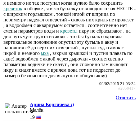
я немного не так поступал когда нужно было сохранить
креветок
в общяке , я взял бутылку от холодного чая НЕСТЕ -
с широким горлышком , тонкой иглой от шприца по
периметру наделал отверстий - сквозь них криль не пролезет
, а водообмен с аквариумом остаеться - соответсвенно нет
смены параметров воды и
креветы
икру не сбрасывают , на
дно чуть чуть грунта из аквы - что бы бутыль сохраняла
вертикальное положение опустил эту бутыль в акву и
наполнил её до верхних отверстий , пустил туда самок с
икрой и немного
мха
, закрыл крышкой и пустил плавать по
акве) водообмен с аквой через дырочки - соответсвенно
параметры водички не скачут , они спокойно там выводят
икру и сидят вместе с крилем пока тот не подрастет до
размера безопасного для выпуска в общую акву)
09/02/2015 21:03:24
#2050417
Ответить
Арина Коргичева :)
Малёк
19