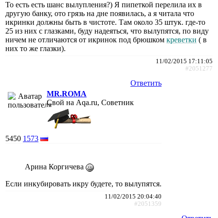
То есть есть шанс вылупления?) Я пипеткой перелила их в
другую банку, ото грязь на дне появилась, а я читала что
икринки должны быть в чистоте. Там около 35 штук. где-то
25 из них с глазками, буду надеяться, что вылупятся, по виду
ничем не отличаются от икринок под брюшком
креветки
( в
них то же глазки).
11/02/2015 17:11:05
#2051277
Ответить
MR.ROMA
Свой на Aqa.ru, Советник
5450
1573
Арина Коргичева
Если инкубировать икру будете, то вылупятся.
11/02/2015 20:04:40
#2051359