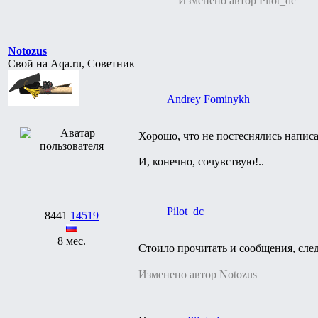
Изменено автор Pilot_dc
Notozus
Свой на Aqa.ru, Советник
Andrey Fominykh
Хорошо, что не постеснялись написа
И, конечно, сочувствую!..
Pilot_dc
8441
14519
8 мес.
Стоило прочитать и сообщения, сле
Изменено автор Notozus