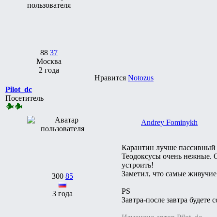
88
37
Москва
2 года
Нравится
Notozus
Pilot_dc
Посетитель
Andrey Fominykh
Карантин лучше пассивный 
Теодоксусы очень нежные. О
устроить!
Заметил, что самые живучие
300
85
PS
3 года
Завтра-после завтра будете 