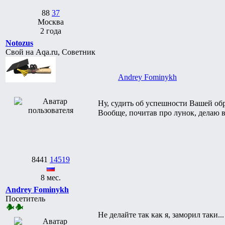
88
37
Москва
2 года
Notozus
Свой на Aqa.ru, Советник
Andrey Fominykh
Ну, судить об успешности Вашей об
Вообще, почитав про лунок, делаю 
8441
14519
8 мес.
Andrey Fominykh
Посетитель
Не делайте так как я, заморил таки...