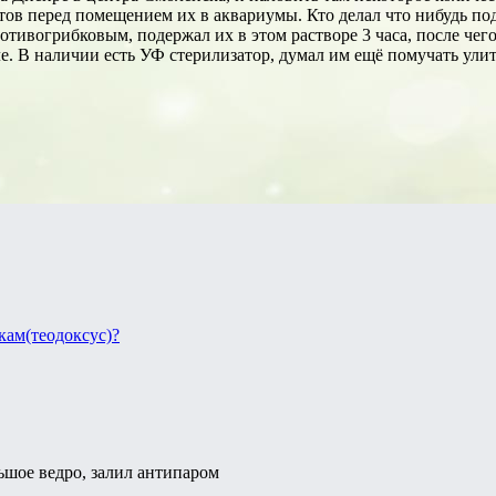
ов перед помещением их в аквариумы. Кто делал что нибудь под
ротивогрибковым, подержал их в этом растворе 3 часа, после че
ле. В наличии есть УФ стерилизатор, думал им ещё помучать улит
кам(теодоксус)?
ьшое ведро, залил антипаром