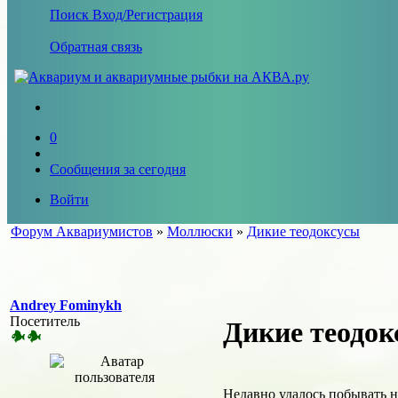
Поиск
Вход/Регистрация
Обратная связь
0
Сообщения за сегодня
Войти
Форум Аквариумистов
»
Моллюски
»
Дикие теодоксусы
Andrey Fominykh
Посетитель
Дикие теодок
Недавно удалось побывать н