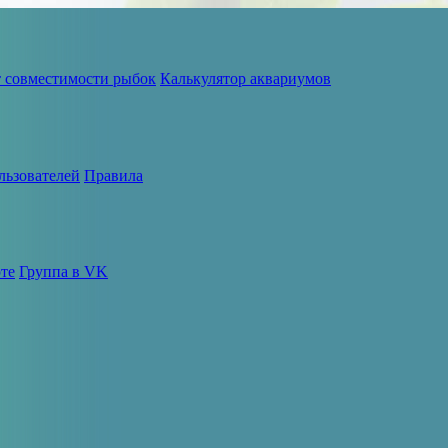
т совместимости рыбок
Калькулятор аквариумов
льзователей
Правила
те
Группа в VK