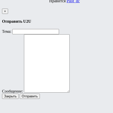
Нравится
Pilot_dc
×
Отправить U2U
Тема:
Сообщение:
Закрыть
Отправить