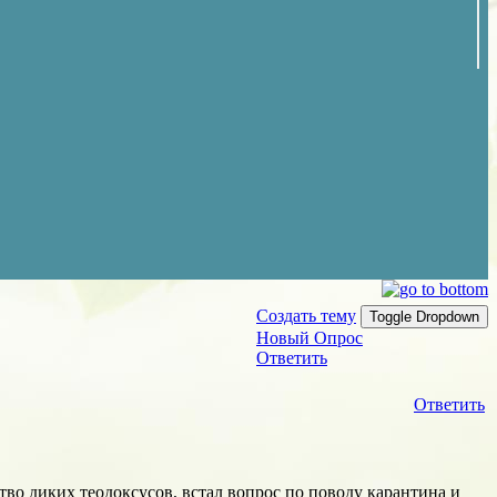
Создать тему
Toggle Dropdown
Новый Опрос
Ответить
Ответить
тво диких теодоксусов, встал вопрос по поводу карантина и