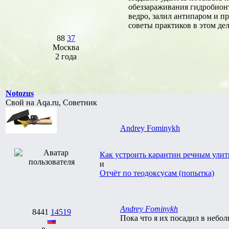
обеззараживания гидробионт
ведро, залил антипаром и п
советы практиков в этом де
88
37
Москва
2 года
Notozus
Свой на Aqa.ru, Советник
Andrey Fominykh
Как устроить карантин речным улит
и
Отчёт по теодоксусам (попытка)
Andrey Fominykh
8441
14519
Пока что я их посадил в небол