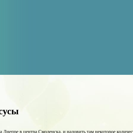
сусы
а Днепре в центра Смоленска, и наловить там некоторое количес