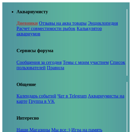
Аквариумисту
Дневники
Отзывы на аква товары
Энциклопедия
Расчет совместимости рыбок
Калькулятор
аквариумов
Сервисы форума
Сообщения за сегодня
Темы с моим участием
Список
пользователей
Правила
Общение
Календарь событий
Чат в Telegram
Аквариумисты на
карте
Группа в VK
Интересно
Наши Магазины
Мы все :)
Игра на память