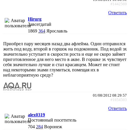
#1442569
Ответить
Hirurg
Завсегдатай
1869
364
Ярославль
Приобрел пару месяцев назад два афлейма. Один отправился
жить под воду, второй в горшок на подоконник. Под водой эх
значительно уступает в скорости роста и еще не скоро займет
приготовленное для него место в акве. В горшке эх чувствует
себя значительно лучше и стал красавцем. Может не стоит
над некоторыми эхами глумиться, помещая их в
неблагоприятную среду?
01/08/2012 08:29:57
#1654503
Ответить
alex0319
Постоянный посетитель
704
284
Воронеж