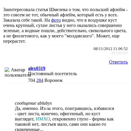
Заинтересовала статья Шмелева о том, что польский афлейм -
это совсем не тот, обычный афлейм, который есть у всех.
Заказала себе такой. На
фото
видно, что в воздушке куст
очень крупный, сухие листья у него оказались совершенно
зеленые, а водные пошли, действительно, свекольного цвета,
а не фиолетового, как у моего "молдавского". Может, еще
перерастет.
08/11/2012 11:06:52
#1720707
Ответить
alex0319
Постоянный посетитель
704
284
Воронеж
сообщение ablabys
Да, именно. Из-за этого, поигравшись, избавился
- цвет листа, конечно, офигенный, но куст
выглядит,
ИМХО
, откровенно глупо - формы как
таковой нет, листьев мало, сами они какие-то
скрюченные...