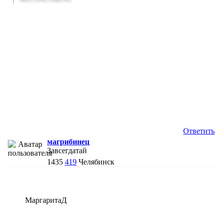
Ответить
магрибинец
Завсегдатай
1435
419
Челябинск
МаргаритаД