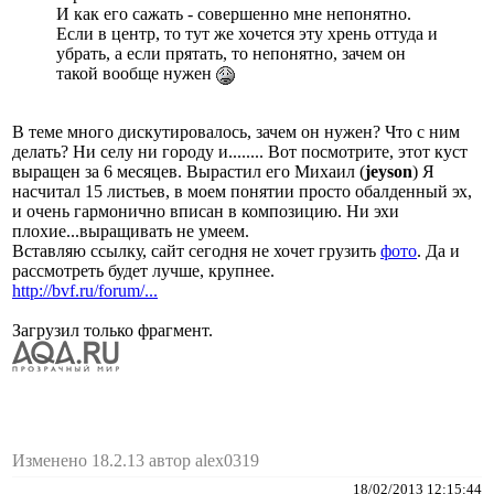
И как его сажать - совершенно мне непонятно.
Если в центр, то тут же хочется эту хрень оттуда и
убрать, а если прятать, то непонятно, зачем он
такой вообще нужен
В теме много дискутировалось, зачем он нужен? Что с ним
делать? Ни селу ни городу и........ Вот посмотрите, этот куст
выращен за 6 месяцев. Вырастил его Михаил (
jeyson
) Я
насчитал 15 листьев, в моем понятии просто обалденный эх,
и очень гармонично вписан в композицию. Ни эхи
плохие...выращивать не умеем.
Вставляю ссылку, сайт сегодня не хочет грузить
фото
. Да и
рассмотреть будет лучше, крупнее.
http://bvf.ru/forum/...
Загрузил только фрагмент.
Изменено 18.2.13 автор alex0319
18/02/2013 12:15:44