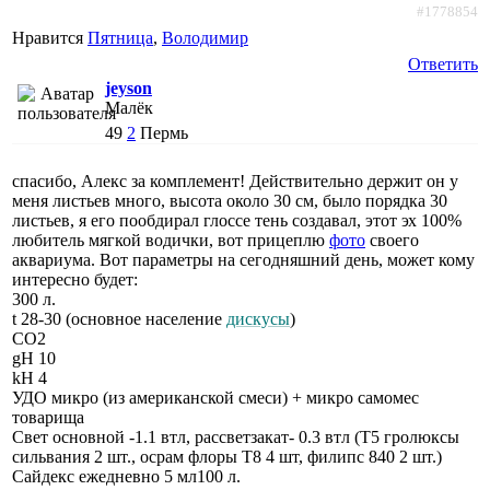
#1778854
Нравится
Пятница
,
Володимир
Ответить
jeyson
Малёк
49
2
Пермь
спасибо, Алекс за комплемент! Действительно держит он у
меня листьев много, высота около 30 см, было порядка 30
листьев, я его пообдирал глоссе тень создавал, этот эх 100%
любитель мягкой водички, вот прицеплю
фото
своего
аквариума. Вот параметры на сегодняшний день, может кому
интересно будет:
300 л.
t 28-30 (основное население
дискусы
)
СО2
gH 10
kH 4
УДО микро (из американской смеси) + микро самомес
товарища
Свет основной -1.1 втл, рассветзакат- 0.3 втл (Т5 гролюксы
сильвания 2 шт., осрам флоры Т8 4 шт, филипс 840 2 шт.)
Сайдекс ежедневно 5 мл100 л.