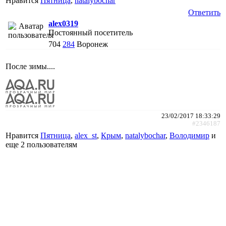
Нравится
Пятница
,
natalybochar
Ответить
alex0319
Постоянный посетитель
704
284
Воронеж
После зимы....
23/02/2017 18:33:29
#2346187
Нравится
Пятница
,
alex_st
,
Крым
,
natalybochar
,
Володимир
и
еще
2 пользователям