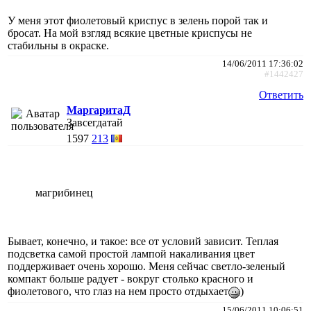
У меня этот фиолетовый криспус в зелень порой так и
бросат. На мой взгляд всякие цветные криспусы не
стабильны в окраске.
14/06/2011 17:36:02
#1442427
Ответить
МаргаритаД
Завсегдатай
1597
213
магрибинец
Бывает, конечно, и такое: все от условий зависит. Теплая
подсветка самой простой лампой накаливания цвет
поддерживает очень хорошо. Меня сейчас светло-зеленый
компакт больше радует - вокруг столько красного и
фиолетового, что глаз на нем просто отдыхает
)
15/06/2011 10:06:51