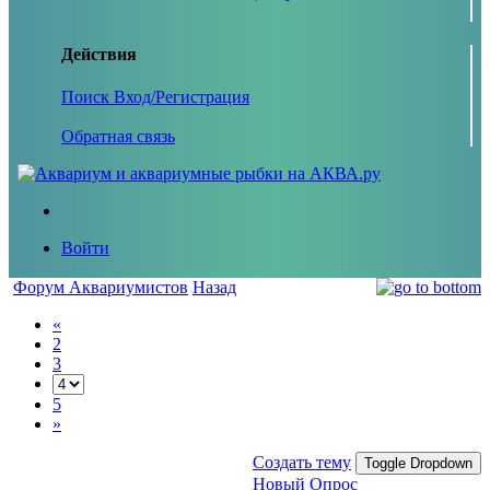
Действия
Поиск
Вход/Регистрация
Обратная связь
Войти
Форум Аквариумистов
Назад
«
2
3
5
»
Создать тему
Toggle Dropdown
Новый Опрос