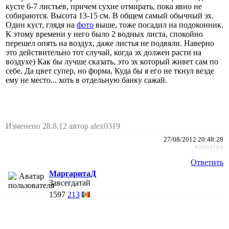
кусте 6-7 листьев, причем сухие отмирать, пока явно не
собираются. Высота 13-15 см. В общем самый обычный эх.
Один куст, глядя на
фото
выше, тоже посадил на подоконник.
К этому времени у него было 2 водных листа, спокойно
перешел опять на воздух, даже листья не подвяли. Наверно
это действительно тот случай, когда эх должен расти на
воздухе) Как бы лучше сказать, это эх который живет сам по
себе. Да цвет супер, но форма, Куда бы я его не ткнул везде
ему не место... хоть в отдельную банку сажай.
Изменено 28.8.12 автор alex0319
27/08/2012 20:48:28
#1664164
Ответить
МаргаритаД
Завсегдатай
1597
213