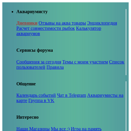
Аквариумисту
Дневники
Отзывы на аква товары
Энциклопедия
Расчет совместимости рыбок
Калькулятор
аквариумов
Сервисы форума
Сообщения за сегодня
Темы с моим участием
Список
пользователей
Правила
Общение
Календарь событий
Чат в Telegram
Аквариумисты на
карте
Группа в VK
Интересно
Наши Магазины
Мы все :)
Игра на память