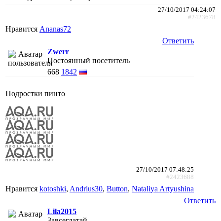
27/10/2017 04:24:07
#2423678
Нравится
Ananas72
Ответить
Zwerr
Постоянный посетитель
668
1842
Подростки пинто
27/10/2017 07:48:25
#2423688
Нравится
kotoshki
,
Andrius30
,
Button
,
Nataliya Artyushina
Ответить
Lila2015
Завсегдатай