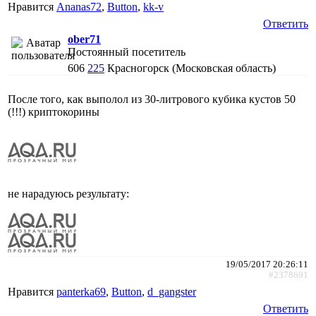
Нравится
Ananas72
,
Button
,
kk-v
Ответить
ober71
Постоянный посетитель
606
225
Красногорск (Московская область)
После того, как выполол из 30-литрового кубика кустов 50
(!!!) криптокорины
не нарадуюсь результату:
19/05/2017 20:26:11
#2378691
Нравится
panterka69
,
Button
,
d_gangster
Ответить