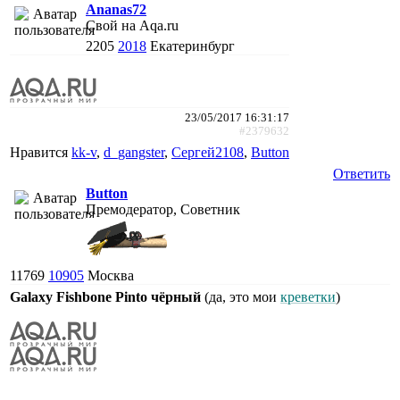
Ananas72
Свой на Aqa.ru
2205
2018
Екатеринбург
23/05/2017 16:31:17
#2379632
Нравится
kk-v
,
d_gangster
,
Сергей2108
,
Button
Ответить
Button
Премодератор, Советник
11769
10905
Москва
Galaxy Fishbone Pinto чёрный
(да, это мои
креветки
)