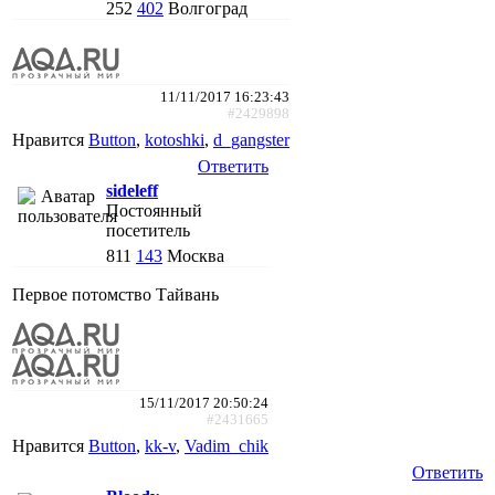
252
402
Волгоград
11/11/2017 16:23:43
#2429898
Нравится
Button
,
kotoshki
,
d_gangster
Ответить
sideleff
Постоянный
посетитель
811
143
Москва
Первое потомство Тайвань
15/11/2017 20:50:24
#2431665
Нравится
Button
,
kk-v
,
Vadim_chik
Ответить