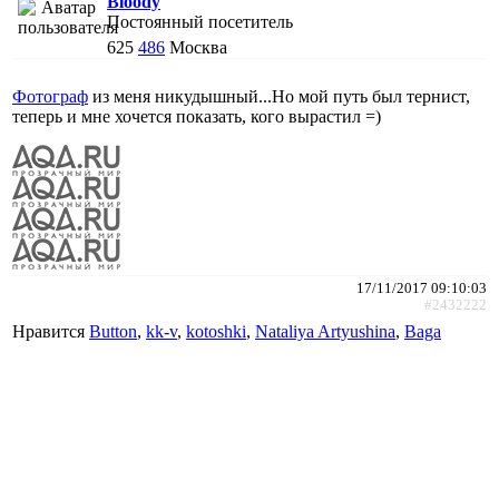
Bloody
Постоянный посетитель
625
486
Москва
Фотограф
из меня никудышный...Но мой путь был тернист,
теперь и мне хочется показать, кого вырастил =)
17/11/2017 09:10:03
#2432222
Нравится
Button
,
kk-v
,
kotoshki
,
Nataliya Artyushina
,
Baga