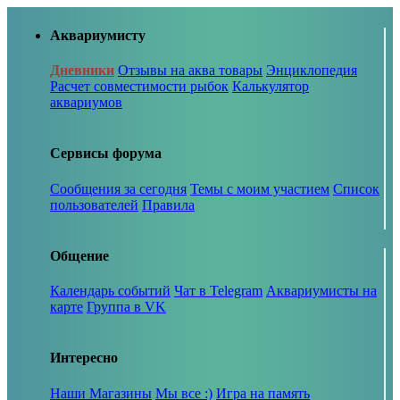
Аквариумисту
Дневники
Отзывы на аква товары
Энциклопедия
Расчет совместимости рыбок
Калькулятор
аквариумов
Сервисы форума
Сообщения за сегодня
Темы с моим участием
Список
пользователей
Правила
Общение
Календарь событий
Чат в Telegram
Аквариумисты на
карте
Группа в VK
Интересно
Наши Магазины
Мы все :)
Игра на память