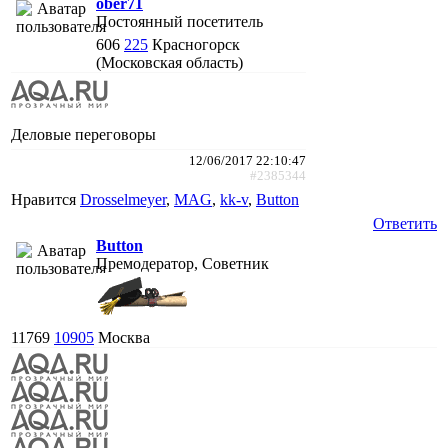
ober71
Постоянный посетитель
606
225
Красногорск
(Московская область)
Деловые переговоры
12/06/2017 22:10:47
#2385344
Нравится
Drosselmeyer
,
MAG
,
kk-v
,
Button
Ответить
Button
Премодератор, Советник
11769
10905
Москва