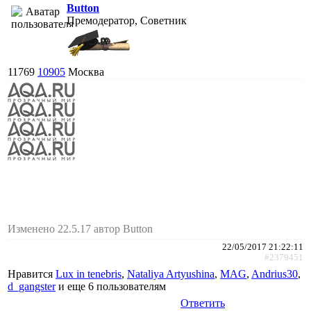
Button
Премодератор, Советник
11769
10905
Москва
Изменено 22.5.17 автор Button
22/05/2017 21:22:11
#2379451
Нравится
Lux in tenebris
,
Nataliya Artyushina
,
MAG
,
Andrius30
,
d_gangster
и еще
6 пользователям
Ответить