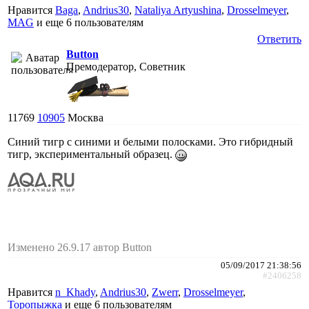
Нравится
Baga
,
Andrius30
,
Nataliya Artyushina
,
Drosselmeyer
,
MAG
и еще
6 пользователям
Ответить
Button
Премодератор, Советник
11769
10905
Москва
Синий тигр с синими и белыми полосками. Это гибридный
тигр, экспериментальный образец.
Изменено 26.9.17 автор Button
05/09/2017 21:38:56
#2406258
Нравится
n_Khady
,
Andrius30
,
Zwerr
,
Drosselmeyer
,
Торопыжка
и еще
6 пользователям