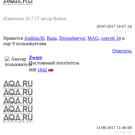
Изменено 20.7.17 автор Button
20/07/2017 16:07:24
#2395207
Нравится
Andrius30
,
Baga
,
Drosselmeyer
,
MAG
,
сергей 34
и
еще
9 пользователям
Ответить
Zwerr
Постоянный посетитель
668
1842
11/08/2017 11:46:08
#2400746