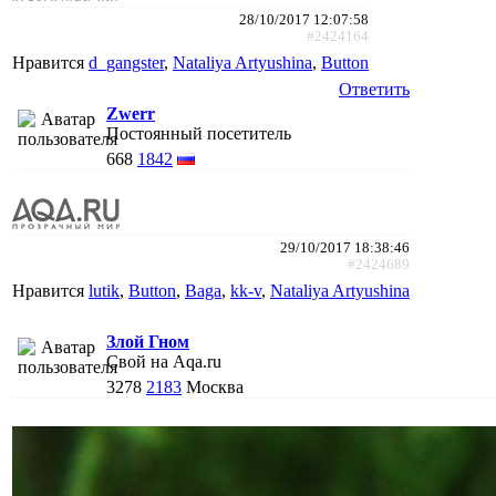
28/10/2017 12:07:58
#2424164
Нравится
d_gangster
,
Nataliya Artyushina
,
Button
Ответить
Zwerr
Постоянный посетитель
668
1842
29/10/2017 18:38:46
#2424689
Нравится
lutik
,
Button
,
Baga
,
kk-v
,
Nataliya Artyushina
Злой Гном
Свой на Aqa.ru
3278
2183
Москва