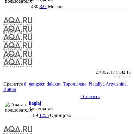
1430
822
Москва
27/10/2017 14:42:18
#2423836
Нравится
d_gangster
,
dalexnt
,
Торопыжка
,
Nataliya Artyushina
,
Button
Ответить
baglaj
Завсегдатай
1189
1255
Одинцово