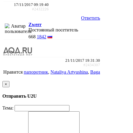
17/11/2017 09:19:40
#2432226
Ответить
Zwerr
Постоянный посетитель
668
1842
21/11/2017 19:31:30
#2434307
Нравится
папоротник
,
Nataliya Artyushina
,
Baga
×
Отправить U2U
Тема: