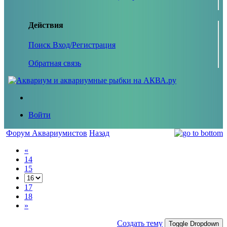
Действия
Поиск
Вход/Регистрация
Обратная связь
Войти
Форум Аквариумистов
Назад
«
14
15
17
18
»
Создать тему
Toggle Dropdown