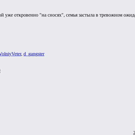
ой уже откровенно "на сносях", семья застыла в тревожном ожид
VolniyVeter
,
d_gangster
!