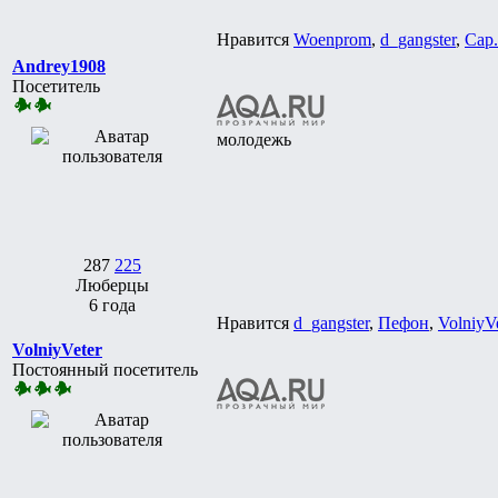
Нравится
Woenprom
,
d_gangster
,
Cap
Andrey1908
Посетитель
молодежь
287
225
Люберцы
6 года
Нравится
d_gangster
,
Пефон
,
VolniyVe
VolniyVeter
Постоянный посетитель