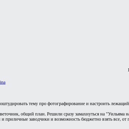
ina
роштудировать тему про фотографирование и настроить лежащий 
еточник, общий план. Решили сразу замахнуться на "Уильяма на
 и приличные заводчики и возможность бюджетно взять все, от г