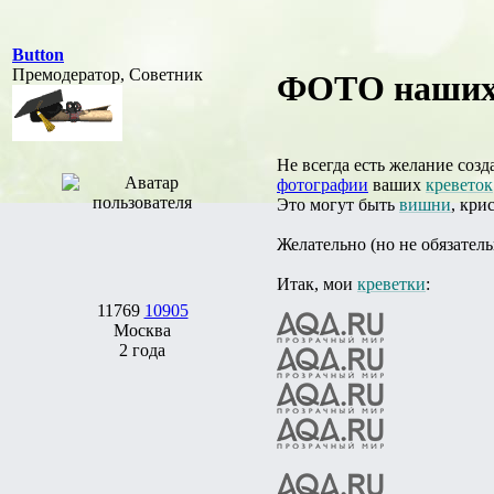
Button
Премодератор, Советник
ФОТО наших к
Не всегда есть желание соз
фотографии
ваших
креветок
Это могут быть
вишни
, кри
Желательно (но не обязатель
Итак, мои
креветки
:
11769
10905
Москва
2 года