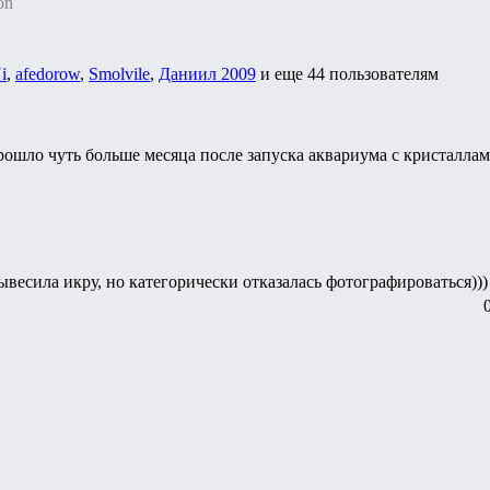
on
i
,
afedorow
,
Smolvile
,
Даниил 2009
и еще
44 пользователям
ошло чуть больше месяца после запуска аквариума с кристаллам
весила икру, но категорически отказалась фотографироваться)))