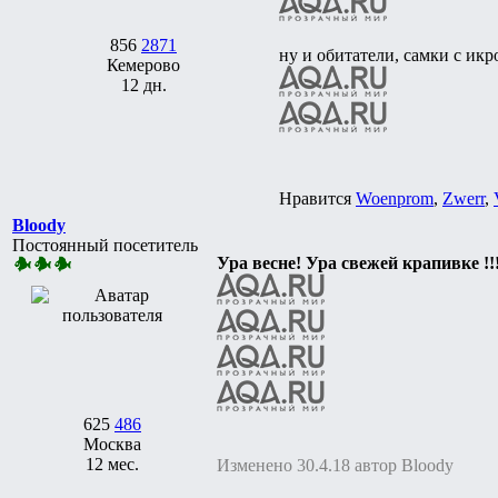
856
2871
ну и обитатели, самки с икр
Кемерово
12 дн.
Нравится
Woenprom
,
Zwerr
,
Bloody
Постоянный посетитель
Ура весне! Ура свежей крапивке !!
625
486
Москва
12 мес.
Изменено 30.4.18 автор Bloody