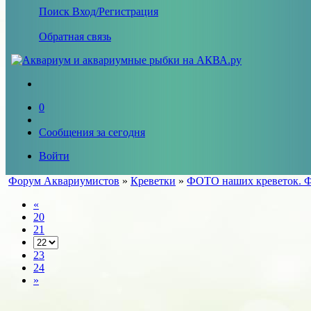
Поиск
Вход/Регистрация
Обратная связь
0
Сообщения за сегодня
Войти
Форум Аквариумистов
»
Креветки
»
ФОТО наших креветок. Ф
«
20
21
23
24
»