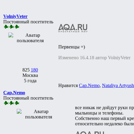
VolniyVeter
Постоянный посетитель
Первенцы =)
Изменено 16.4.18 автор VolniyVeter
825
180
Москва
5 года
Нравится
Cap.Nemo
,
Nataliya Artyush
Cap.Nemo
Постоянный посетитель
все никак не дойдут руки п
мыльницы и телефоны.
Собственно наш первый крев
относительно недалеко были