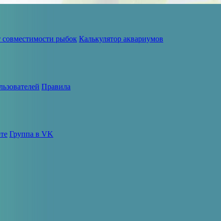
т совместимости рыбок
Калькулятор аквариумов
льзователей
Правила
те
Группа в VK