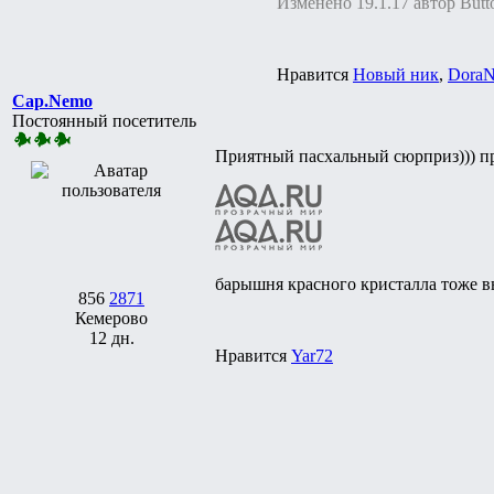
Изменено 19.1.17 автор Butt
Нравится
Новый ник
,
DoraN
Cap.Nemo
Постоянный посетитель
Приятный пасхальный сюрприз))) пр
барышня красного кристалла тоже вы
856
2871
Кемерово
12 дн.
Нравится
Yar72