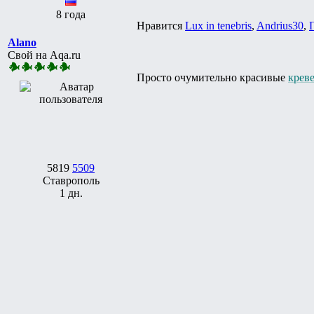
8 года
Нравится
Lux in tenebris
,
Andrius30
,
Alano
Свой на Aqa.ru
Просто очумительно красивые
крев
5819
5509
Ставрополь
1 дн.