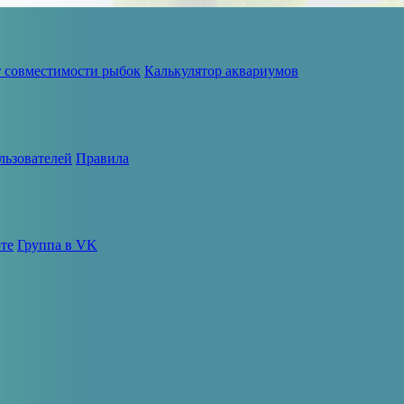
т совместимости рыбок
Калькулятор аквариумов
льзователей
Правила
те
Группа в VK