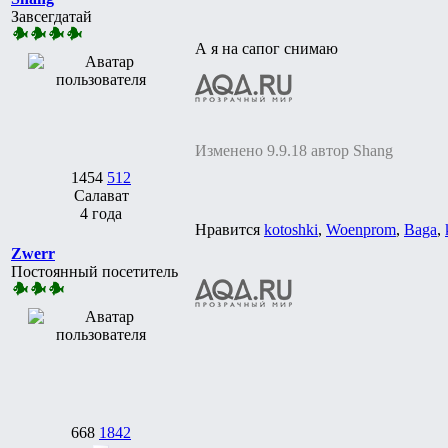
Завсегдатай
А я на сапог снимаю
Изменено 9.9.18 автор Shang
1454
512
Салават
4 года
Нравится
kotoshki
,
Woenprom
,
Baga
,
Zwerr
Постоянный посетитель
668
1842