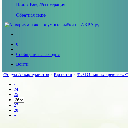
Поиск
Вход/Регистрация
Обратная связь
0
Сообщения за сегодня
Войти
Форум Аквариумистов
»
Креветки
»
ФОТО наших креветок. Ф
«
24
25
27
28
»