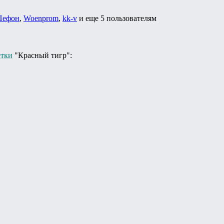
Пефон
,
Woenprom
,
kk-v
и еще
5 пользователям
етки
"Красный тигр":