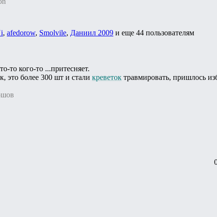
on
i
,
afedorow
,
Smolvile
,
Даниил 2009
и еще
44 пользователям
то-то кого-то ...притесняет.
к, это более 300 шт и стали
креветок
травмировать, пришлось изб
ршов