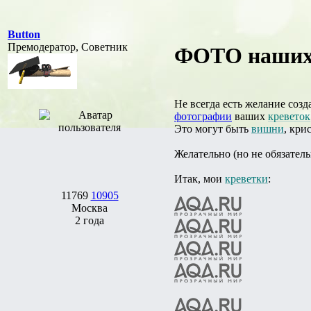
Button
Премодератор, Советник
ФОТО наших к
Не всегда есть желание соз
фотографии
ваших
креветок
Это могут быть
вишни
, кри
Желательно (но не обязатель
Итак, мои
креветки
:
11769
10905
Москва
2 года