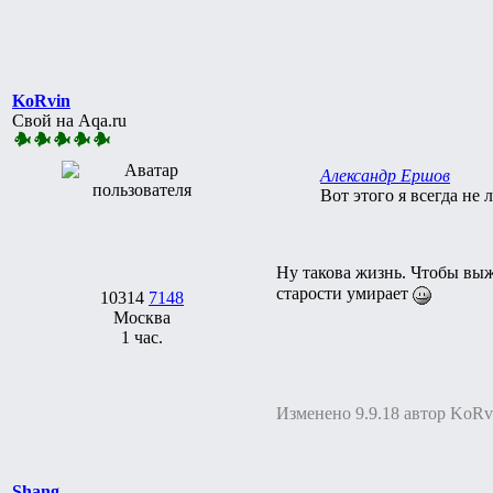
KoRvin
Свой на Aqa.ru
Александр Ершов
Вот этого я всегда не 
Ну такова жизнь. Чтобы выж
старости умирает
10314
7148
Москва
1 час.
Изменено 9.9.18 автор KoRv
Shang