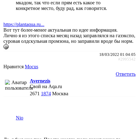
мкадом, так что если прям есть какое то
конкретное место, буду рад, как говорится.
https://plantaqua.ru...
Вот тут более-менее актуальная по идее информация.
Лично я из этого списка месяц назад заправлялся на газэкспо,
суровая олдскульная промзона, но заправили вроде бы норм.
18/03/2022 01:04:05
#2995542
Нравится
Mocus
Ответить
Avernezis
Свой на Aqa.ru
2671
1874
Москва
Nio