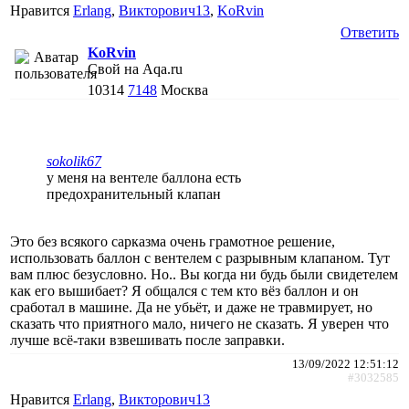
Нравится
Erlang
,
Викторович13
,
KoRvin
Ответить
KoRvin
Свой на Aqa.ru
10314
7148
Москва
sokolik67
у меня на вентеле баллона есть
предохранительный клапан
Это без всякого сарказма очень грамотное решение,
использовать баллон с вентелем с разрывным клапаном. Тут
вам плюс безусловно. Но.. Вы когда ни будь были свидетелем
как его вышибает? Я общался с тем кто вёз баллон и он
сработал в машине. Да не убьёт, и даже не травмирует, но
сказать что приятного мало, ничего не сказать. Я уверен что
лучше всё-таки взвешивать после заправки.
13/09/2022 12:51:12
#3032585
Нравится
Erlang
,
Викторович13