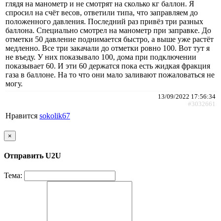
глядя на манометр и не смотрят на сколько кг баллон. Я
спросил на счёт весов, ответили типа, что заправляем до
положенного давления. Последний раз привёз три разных
баллона. Специально смотрел на манометр при заправке. До
отметки 50 давление поднимается быстро, а выше уже растёт
медленно. Все три закачали до отметки ровно 100. Вот тут я
не въеду. У них показывало 100, дома при подключении
показывает 60. И эти 60 держатся пока есть жидкая фракция
газа в баллоне. На то что они мало заливают пожаловаться не
могу.
13/09/2022 17:56:34
#3032661
Нравится
sokolik67
×
Отправить U2U
Тема: