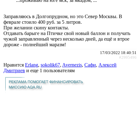
...проживаю на юге мск, за мкадом, ...
Заправляюсь в Долгопрудном, но это Север Москвы. В
феврале стоило 400 руб. за 5 литров.
При желании скину контакты.
Отдавать барыге на Птичке свой новый баллон и получать
чужой заправленный через несколько дней, да ещё и втрое
дороже - полнейший маразм!
17/03/2022 18:40:51
#2995496
Нравится
Erlang
,
sokolik67
,
Avernezis
,
Сафи
,
Алексей
Дмитриев
и еще
1 пользователям