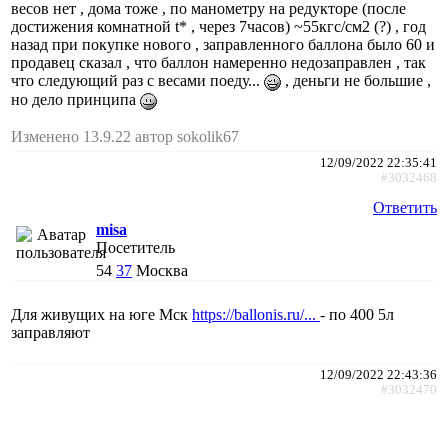
весов нет , дома тоже , по манометру на редукторе (после
достижения комнатной t* , через 7часов) ~55кгс/см2 (?) , год
назад при покупке нового , заправленного баллона было 60 и
продавец сказал , что баллон намеренно недозаправлен , так
что следующий раз с весами поеду...
, деньги не большие ,
но дело принципа
Изменено 13.9.22 автор sokolik67
12/09/2022 22:35:41
#3032468
Ответить
misa
Посетитель
54
37
Москва
Для живущих на юге Мск
https://ballonis.ru/...
- по 400 5л
заправляют
12/09/2022 22:43:36
#3032470