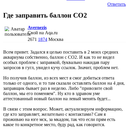
Ответить
Где заправить баллон СО2
Avernezis
Свой на Aqa.ru
2671
1874
Москва
Всем привет. Задался я целью поставить в 2 моих средних
аквариума собственно, баллон с СО2. И как то не видел
особых проблем с заправкой, буквально накидав пару
запросов в гугл, увидел кучу ссылок. Значит, проблем нет.
Но получив баллон, из всех мест я смог добиться ответа
только от одного, и то там сказали оставлять баллон на 4 дня,
заправщик бывает раз в неделю. Либо "привозите свой
баллон, мы его поменяем". Ну кто в здравом уме
аттестованный новый баллон на левый менять будет...
В связи с этим вопрос. Может, актуализируем информацию,
где кто заправляет, желательно с контактами? Сам я
проживаю на юге мск, за мкадом, так что если прям есть
какое то конкретное место, буду рад, как говорится.