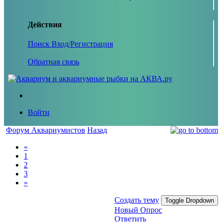
Действия
Поиск
Вход/Регистрация
Обратная связь
Войти
Форум Аквариумистов
Назад
«
1
2
3
»
Создать тему
Toggle Dropdown
Новый Опрос
Ответить