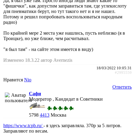
Да, я был уже там. Просто иногда люди знают какие то
"фишечки", как допустим заправиться там, где углекислоту
для пневматики берут, но тут такого нет и я не нашел.
Потому и решил попробовать воспользоваться народным
радио)
По крайней мере 2 места уже нашлись, пусть неблизко (я в
Троицке), но уже ближе, чем расчитывал.
"я был там" - на сайте этом имеется в виду)
Изменено 18.3.22 автор Avernezis
18/03/2022 10:05:31
#2995559
Нравится
Nio
Ответить
Сафи
Модератор , Кандидат в Советники
5798
4413
Москва
https://www.tcpb.ru/
- я здесь заправляла. 370р за 5 литров.
Заправляют по весам.