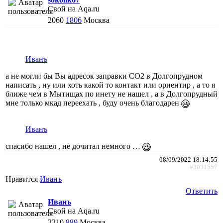
Свой на Aqa.ru
2060
1806
Москва
Иванъ
а не могли бы Вы адресок заправки СО2 в Долгопрудном
написать , ну или хоть какой то контакт или ориентир , а то я
ближе чем в Мытищах по инету не нашел , а в Долгопрудный
мне только мкад переехать , буду очень благодарен
Иванъ
спасибо нашел , не дочитал немного …
08/09/2022 18:14:55
#3031557
Нравится
Иванъ
Ответить
Иванъ
Свой на Aqa.ru
2210
889
Москва