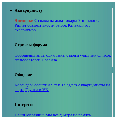
Аквариумисту
Дневники
Отзывы на аква товары
Энциклопедия
Расчет совместимости рыбок
Калькулятор
аквариумов
Сервисы форума
Сообщения за сегодня
Темы с моим участием
Список
пользователей
Правила
Общение
Календарь событий
Чат в Telegram
Аквариумисты на
карте
Группа в VK
Интересно
Наши Магазины
Мы все :)
Игра на память