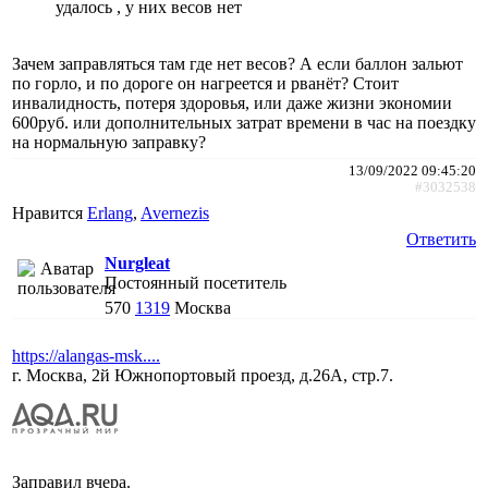
удалось , у них весов нет
Зачем заправляться там где нет весов? А если баллон зальют
по горло, и по дороге он нагреется и рванёт? Стоит
инвалидность, потеря здоровья, или даже жизни экономии
600руб. или дополнительных затрат времени в час на поездку
на нормальную заправку?
13/09/2022 09:45:20
#3032538
Нравится
Erlang
,
Avernezis
Ответить
Nurgleat
Постоянный посетитель
570
1319
Москва
https://alangas-msk....
г. Москва, 2й Южнопортовый проезд, д.26А, стр.7.
Заправил вчера.