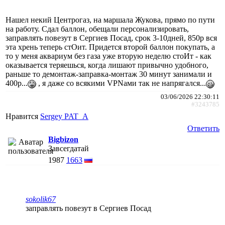
Нашел некий Центрогаз, на маршала Жукова, прямо по пути
на работу. Сдал баллон, обещали персонализировать,
заправлять повезут в Сергиев Посад, срок 3-10дней, 850р вся
эта хрень теперь стОит. Придется второй баллон покупать, а
то у меня аквариум без газа уже вторую неделю стоИт - как
оказывается теряешься, когда лишают привычно удобного,
раньше то демонтаж-заправка-монтаж 30 минут занимали и
400р...
, я даже со всякими VPNами так не напрягался...
03/06/2026 22:30:11
#3243785
Нравится
Sergey PAT_A
Ответить
Bigbizon
Завсегдатай
1987
1663
sokolik67
заправлять повезут в Сергиев Посад