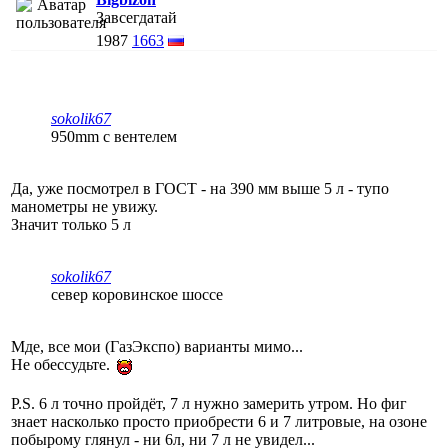
Завсегдатай
1987
1663
sokolik67
950mm c вентелем
Да, уже посмотрел в ГОСТ - на 390 мм выше 5 л - тупо
манометры не увижу.
Значит только 5 л
sokolik67
север коровинское шоссе
Мде, все мои (ГазЭкспо) варианты мимо...
Не обессудьте.
P.S. 6 л точно пройдёт, 7 л нужно замерить утром. Но фиг
знает насколько просто приобрести 6 и 7 литровые, на озоне
побырому глянул - ни 6л, ни 7 л не увидел...