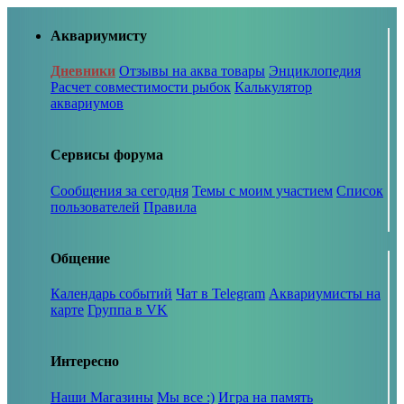
Аквариумисту
Дневники
Отзывы на аква товары
Энциклопедия
Расчет совместимости рыбок
Калькулятор
аквариумов
Сервисы форума
Сообщения за сегодня
Темы с моим участием
Список
пользователей
Правила
Общение
Календарь событий
Чат в Telegram
Аквариумисты на
карте
Группа в VK
Интересно
Наши Магазины
Мы все :)
Игра на память