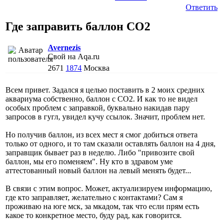
Ответить
Где заправить баллон СО2
Avernezis
Свой на Aqa.ru
2671
1874
Москва
Всем привет. Задался я целью поставить в 2 моих средних
аквариума собственно, баллон с СО2. И как то не видел
особых проблем с заправкой, буквально накидав пару
запросов в гугл, увидел кучу ссылок. Значит, проблем нет.
Но получив баллон, из всех мест я смог добиться ответа
только от одного, и то там сказали оставлять баллон на 4 дня,
заправщик бывает раз в неделю. Либо "привозите свой
баллон, мы его поменяем". Ну кто в здравом уме
аттестованный новый баллон на левый менять будет...
В связи с этим вопрос. Может, актуализируем информацию,
где кто заправляет, желательно с контактами? Сам я
проживаю на юге мск, за мкадом, так что если прям есть
какое то конкретное место, буду рад, как говорится.