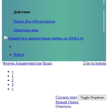
Действия
Поиск
Вход/Регистрация
Обратная связь
Войти
Форум Аквариумистов
Назад
«
1
2
3
»
Создать тему
Toggle Dropdown
Новый Опрос
Ответить