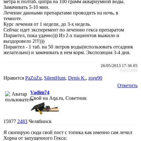
метра и полтаб. ципра на 100 грамм аквариумной воды.
Замачивать 5-10 мин.
Лечение данными препаратами проводить на ночь, в
темноте.
Курс лечения от 1 недели, до 3-х недель.
Сейчас идет эксперемент по лечению гекса препаратом
Пирантел, пока удачно))) Из 2-х пациентов выжило и
выздоровело 2!!!)))
Пирантел - 1 таб. на 50 литров воды(использовать отсадник
желательно) и замачивать в нем корм. Экспозиция 3-4 дня.
26/05/2013 17:36:05
#1825090
Нравится
PaZuZu
,
SilentHunt
,
Denis K.
,
zorg90
Ответить
Vadim74
Свой на Aqa.ru, Советник
15977
2483
Челябинск
Я скопирую сюда свой пост с топика как именно сам лечил
Хорна от запущенного Гекса: