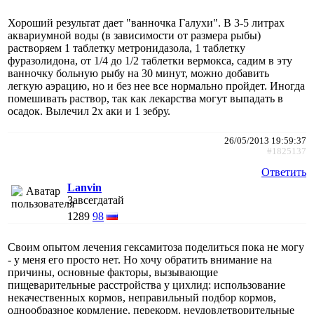
Хороший результат дает "ванночка Галухи". В 3-5 литрах
аквариумной воды (в зависимости от размера рыбы)
растворяем 1 таблетку метронидазола, 1 таблетку
фуразолидона, от 1/4 до 1/2 таблетки вермокса, садим в эту
ванночку больную рыбу на 30 минут, можно добавить
легкую аэрацию, но и без нее все нормально пройдет. Иногда
помешивать раствор, так как лекарства могут выпадать в
осадок. Вылечил 2х аки и 1 зебру.
26/05/2013 19:59:37
#1825137
Ответить
Lanvin
Завсегдатай
1289
98
Своим опытом лечения гексамитоза поделиться пока не могу
- у меня его просто нет. Но хочу обратить внимание на
причины, основные факторы, вызывающие
пищеварительные расстройства у цихлид: использование
некачественных кормов, неправильный подбор кормов,
однообразное кормление, перекорм, неудовлетворительные