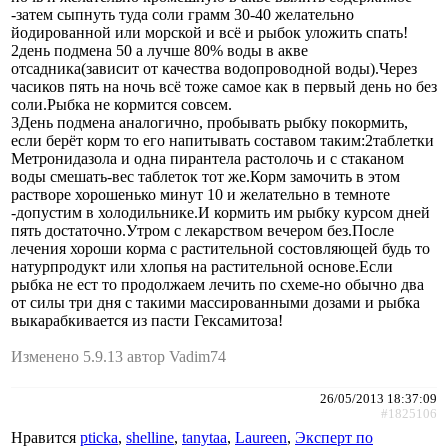
-затем сыпнуть туда соли грамм 30-40 желательно
йодированной или морской и всё и рыбок уложить спать!
2день подмена 50 а лучше 80% воды в акве
отсадника(зависит от качества водопроводной воды).Через
часиков пять на ночь всё тоже самое как в первый день но без
соли.Рыбка не кормится совсем.
3День подмена аналогично, пробывать рыбку покормить,
если берёт корм то его напитывать составом таким:2таблетки
Метронидазола и одна пирантела растолочь и с стаканом
воды смешать-вес таблеток тот же.Корм замочить в этом
растворе хорошенько минут 10 и желательно в темноте
-допустим в холодильнике.И кормить им рыбку курсом дней
пять достаточно.Утром с лекарством вечером без.После
лечения хороши корма с растительной состовляющей будь то
натурпродукт или хлопья на растительной основе.Если
рыбка не ест то продолжаем лечить по схеме-но обычно два
от силы три дня с такими массированными дозами и рыбка
выкарабкивается из пасти Гексамитоза!
Изменено 5.9.13 автор Vadim74
26/05/2013 18:37:09
#1825106
Нравится
pticka
,
shelline
,
tanytaa
,
Laureen
,
Эксперт по