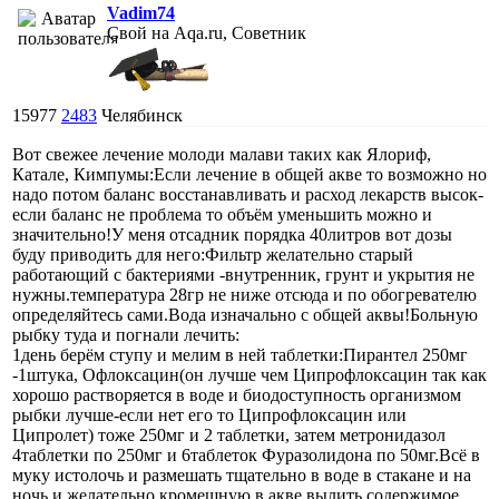
Vadim74
Свой на Aqa.ru, Советник
15977
2483
Челябинск
Вот свежее лечение молоди малави таких как Ялориф,
Катале, Кимпумы:Если лечение в общей акве то возможно но
надо потом баланс восстанавливать и расход лекарств высок-
если баланс не проблема то объём уменьшить можно и
значительно!У меня отсадник порядка 40литров вот дозы
буду приводить для него:Фильтр желательно старый
работающий с бактериями -внутренник, грунт и укрытия не
нужны.температура 28гр не ниже отсюда и по обогревателю
определяйтесь сами.Вода изначально с общей аквы!Больную
рыбку туда и погнали лечить:
1день берём ступу и мелим в ней таблетки:Пирантел 250мг
-1штука, Офлоксацин(он лучше чем Ципрофлоксацин так как
хорошо растворяется в воде и биодоступность организмом
рыбки лучше-если нет его то Ципрофлоксацин или
Ципролет) тоже 250мг и 2 таблетки, затем метронидазол
4таблетки по 250мг и 6таблеток Фуразолидона по 50мг.Всё в
муку истолочь и размешать тщательно в воде в стакане и на
ночь и желательно кромешную в акве вылить содержимое