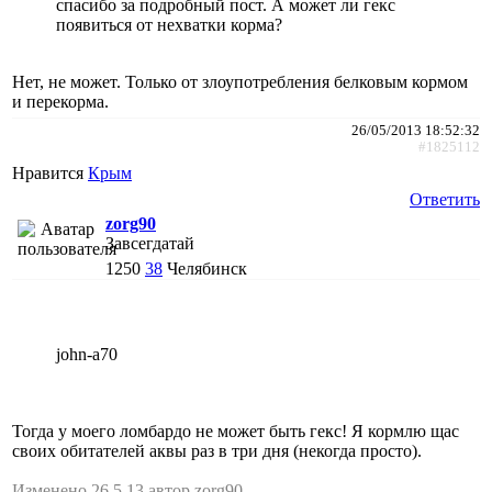
спасибо за подробный пост. А может ли гекс
появиться от нехватки корма?
Нет, не может. Только от злоупотребления белковым кормом
и перекорма.
26/05/2013 18:52:32
#1825112
Нравится
Крым
Ответить
zorg90
Завсегдатай
1250
38
Челябинск
john-a70
Тогда у моего ломбардо не может быть гекс! Я кормлю щас
своих обитателей аквы раз в три дня (некогда просто).
Изменено 26.5.13 автор zorg90