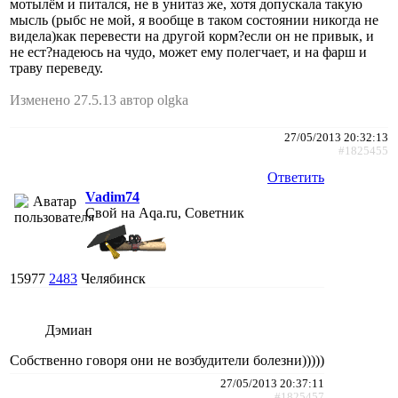
мотылём и питался, не в унитаз же, хотя допускала такую
мысль (рыбс не мой, я вообще в таком состоянии никогда не
видела)как перевести на другой корм?если он не привык, и
не ест?надеюсь на чудо, может ему полегчает, и на фарш и
траву переведу.
Изменено 27.5.13 автор olgka
27/05/2013 20:32:13
#1825455
Ответить
Vadim74
Свой на Aqa.ru, Советник
15977
2483
Челябинск
Дэмиан
Собственно говоря они не возбудители болезни)))))
27/05/2013 20:37:11
#1825457