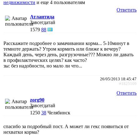
недвижимости
и еще
4 пользователям
Ответить
Атлантида
Завсегдатай
1579
88
Расскажите подробнее о замачивании корма... 5-10минут в
темноте держать? Утром кормить или ближе к вечеру?
Каждый день, через день, разгрузочные??? Можно ли давать
в профилактических целях? как часто?
зы: без надобности, но мало ли что...
26/05/2013 18:45:47
#1825109
Ответить
zorg90
Завсегдатай
1250
38
Челябинск
спасибо за подробный пост. А может ли гекс появиться от
нехватки корма?