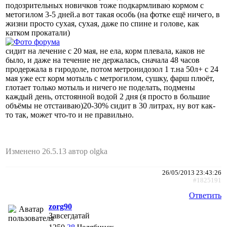
подозрительных новичков тоже подкармливаю кормом с
метогилом 3-5 дней.а вот такая особь (на фотке ещё ничего, в
жизни просто сухая, сухая, даже по спине и голове, как
катком прокатали)
сидит на лечение с 20 мая, не ела, корм плевала, каков не
было, и даже на течение не держалась, сначала 48 часов
продержала в гиродоле, потом метронидозол 1 т.на 50л+ с 24
мая уже ест корм мотыль с метрогилом, сушку, фарш плюёт,
глотает только мотыль и ничего не поделать, подмены
каждый день, отстоянной водой 2 дня (я просто в большие
объёмы не отстаиваю)20-30% сидит в 30 литрах, ну вот как-
то так, может что-то и не правильно.
Изменено 26.5.13 автор olgka
26/05/2013 23:43:26
#1825191
Ответить
zorg90
Завсегдатай