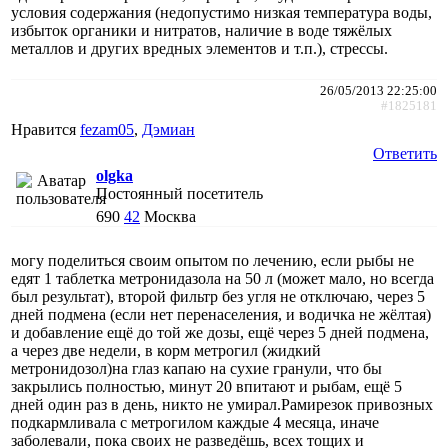
условия содержания (недопустимо низкая температура воды,
избыток органики и нитратов, наличие в воде тяжёлых
металлов и других вредных элементов и т.п.), стрессы.
26/05/2013 22:25:00
#1825181
Нравится
fezam05
,
Дэмиан
Ответить
olgka
Постоянный посетитель
690
42
Москва
могу поделиться своим опытом по лечению, если рыбы не
едят 1 таблетка метронидазола на 50 л (может мало, но всегда
был результат), второй фильтр без угля не отключаю, через 5
дней подмена (если нет перенаселения, и водичка не жёлтая)
и добавление ещё до той же дозы, ещё через 5 дней подмена,
а через две недели, в корм метрогил (жидкий
метронидозол)на глаз капаю на сухие гранули, что бы
закрылись полностью, минут 20 впитают и рыбам, ещё 5
дней один раз в день, никто не умирал.Рамирезок привозных
подкармливала с метрогилом каждые 4 месяца, иначе
заболевали, пока своих не разведёшь, всех тощих и