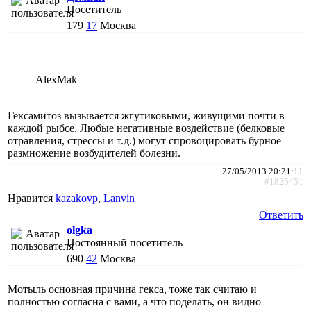
Посетитель
179
17
Москва
AlexMak
Гексамитоз вызывается жгутиковыми, живущими почти в
каждой рыбсе. Любые негативные воздействие (белковые
отравления, стрессы и т.д.) могут спровоцировать бурное
размножение возбудителей болезни.
27/05/2013 20:21:11
#1825451
Нравится
kazakovp
,
Lanvin
Ответить
olgka
Постоянный посетитель
690
42
Москва
Мотыль основная причина гекса, тоже так считаю и
полностью согласна с вами, а что поделать, он видно