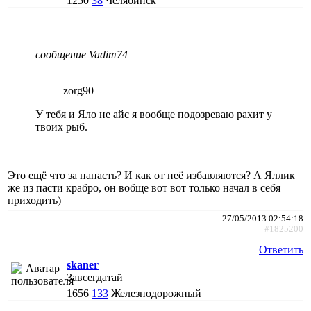
1250
38
Челябинск
сообщение Vadim74
zorg90
У тебя и Яло не айс я вообще подозреваю рахит у
твоих рыб.
Это ещё что за напасть? И как от неё избавляются? А Яллик
же из пасти крабро, он вобще вот вот только начал в себя
приходить)
27/05/2013 02:54:18
#1825200
Ответить
skaner
Завсегдатай
1656
133
Железнодорожный