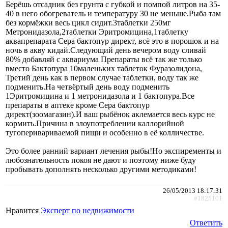
Берёшь отсадник без грунта с губкой и помпой литров на 35-
40 в него обогреватель и температуру 30 не меньше.Рыба там
без кормёжки весь цикл сидит.3таблетки 250мг
Метронидазола,2таблетки Эритромицина,1таблетку
аквапрепарата Сера бактопур директ, всё это в порошок и на
ночь в акву кидай.Следующий день вечером воду сливай
80% добавляй с аквариума Препараты всё так же только
вместо Бактопура 10маленьких таблеток Фуразолидона,
Третий день как в первом случае таблетки, воду так же
подменить.На четвёртый день воду подменить
1Эритромицина и 1 метронидазола и 1 бактопура.Все
препараты в аптеке кроме Сера бактопур
директ(зоомагазин).И ваш рыбёнок аклемается весь курс не
кормить.Причина в злоупотреблении каллорийной
тугоперивариваемой пищи и особенно в её колличестве.
Это более ранний вариант лечения рыбы!Но экспиременты и
любознательность покоя не дают и поэтому ниже буду
пробывать дополнять несколько другими методиками!
26/05/2013 18:17:31
#1825101
Нравится
Эксперт по недвижимости
Ответить