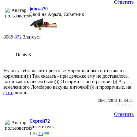
Ответить
john-a70
Свой на Aqa.ru, Советник
8085
872
Златоуст
Denis K.
Ну он у тебя значит просто зачморенный был и отставал в
кормлении))) Так сказать - при дележке ему не доставалось,
вот и какать нечем было))) Откормил - он и расцвел))) А у
земеленного Ломбардо какуны ниточкой))) и прозрачные, на
фото
видно.
26/05/2013 19:34:56
#1825128
Ответить
Сергей72
Посетитель
176
15