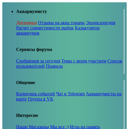
Аквариумисту
Дневники
Отзывы на аква товары
Энциклопедия
Расчет совместимости рыбок
Калькулятор
аквариумов
Сервисы форума
Сообщения за сегодня
Темы с моим участием
Список
пользователей
Правила
Общение
Календарь событий
Чат в Telegram
Аквариумисты на
карте
Группа в VK
Интересно
Наши Магазины
Мы все :)
Игра на память