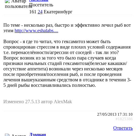
Посетитель
161
24
Екатеринбург
По теме - несколько раз, быстро и эффективно лечил рыб вот
этим
http://www.eshalabs....
Вопрос - я где то читал, что гексамитоз может быть
спровоцирован стрессом в виде плохих условий содержания
т.е. перенаселённости/агрессии от соседей - так ли это?
Вопрос возник из за того что было пара случаев когда
признаки начальных стадий гексамитоза(белесые какашки/
отсутствие аппетита) возникали через несколько месяцев
после приобретения/поселения рыб, и после проведения
лечения вышеуказанным средством в отсаднике в течении 3-
5 дней рыбы восстанавливались полностью.
Изменено 27.5.13 автор AlexMak
27/05/2013 17:31:10
#1825386
Ответить
Дэмиан