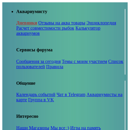
Аквариумисту
Дневники
Отзывы на аква товары
Энциклопедия
Расчет совместимости рыбок
Калькулятор
аквариумов
Сервисы форума
Сообщения за сегодня
Темы с моим участием
Список
пользователей
Правила
Общение
Календарь событий
Чат в Telegram
Аквариумисты на
карте
Группа в VK
Интересно
Наши Магазины
Мы все :)
Игра на память