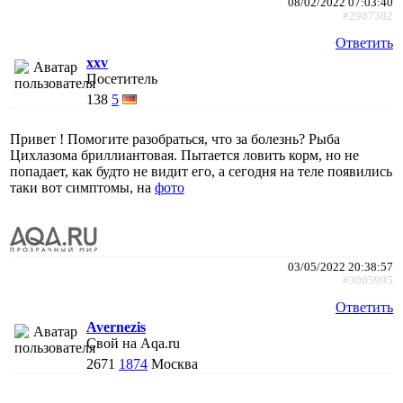
08/02/2022 07:03:40
#2987382
Ответить
xxv
Посетитель
138
5
Привет ! Помогите разобраться, что за болезнь? Рыба
Цихлазома бриллиантовая. Пытается ловить корм, но не
попадает, как будто не видит его, а сегодня на теле появились
таки вот симптомы, на
фото
03/05/2022 20:38:57
#3005995
Ответить
Avernezis
Свой на Aqa.ru
2671
1874
Москва