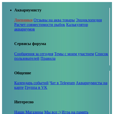
Аквариумисту
Дневники
Отзывы на аква товары
Энциклопедия
Расчет совместимости рыбок
Калькулятор
аквариумов
Сервисы форума
Сообщения за сегодня
Темы с моим участием
Список
пользователей
Правила
Общение
Календарь событий
Чат в Telegram
Аквариумисты на
карте
Группа в VK
Интересно
Наши Магазины
Мы все :)
Игра на память