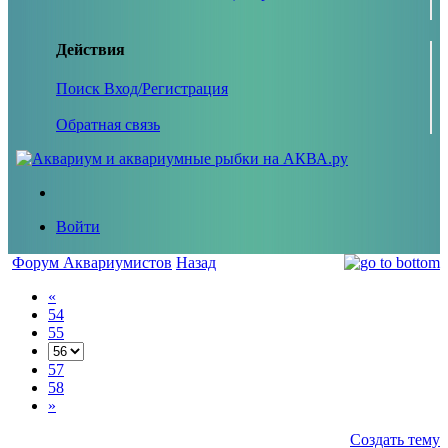
Действия
Поиск
Вход/Регистрация
Обратная связь
Войти
Форум Аквариумистов
Назад
«
54
55
57
58
»
Создать тему