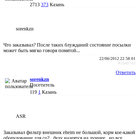
2713
373
Казань
sorenkzn
Что заказывал? После таких блужданий состояние посылки
может быть мягко говоря помятой...
22/06/2012 22:58:01
#1640763
Ответить
sorenkzn
Посетитель
119
1
Казань
ASR
Заказывал фильтр внешник eheim не большой, корм кое-какой
оборудование для со2...буду надеятся на лучшее...но все