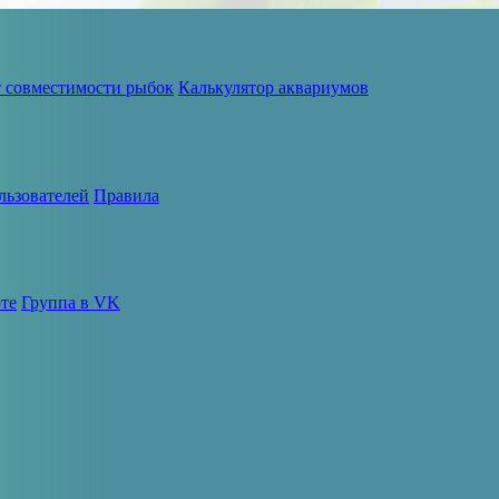
т совместимости рыбок
Калькулятор аквариумов
льзователей
Правила
те
Группа в VK