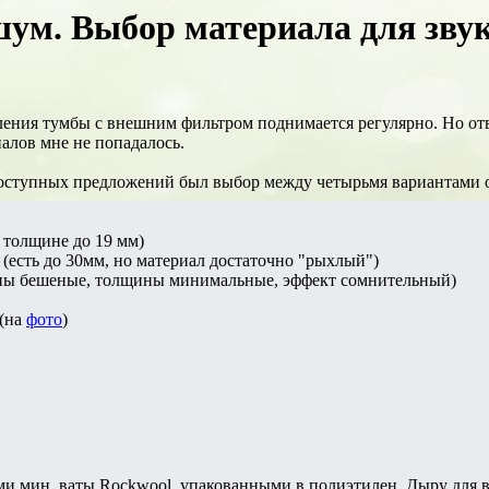
шум. Выбор материала для звук
ния тумбы с внешним фильтром поднимается регулярно. Но отве
алов мне не попадалось.
доступных предложений был выбор между четырьмя вариантами 
в толщине до 19 мм)
(есть до 30мм, но материал достаточно "рыхлый")
ены бешеные, толщины минимальные, эффект сомнительный)
 (на
фото
)
ми мин. ваты Rockwool, упакованными в полиэтилен. Дыру для 