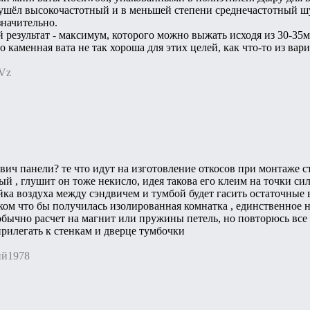
ушёл высокочастотный и в меньшей степени среднечастотный шум
значительно.
 результат - максимум, которого можно выжать исходя из 30-35
о каменная вата не так хороша для этих целей, как что-то из ва
tVz
двич панели? те что идут на изготовление откосов при монтаже с
й , глушит он тоже некисло, идея такова его клеим на точки си
а воздуха между сэндвичем и тумбой будет гасить остаточные 
ком что бы получилась изолированная комнатка , единственное н
обычно расчет на магнит или пружины петель, но повторюсь вс
рилегать к стенкам и дверце тумбочки
ий1978