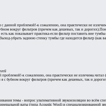
я с данной проблемой!-к сожалению, она практически не излеч
бубном вокруг фильтров (причем как дешевых, так и дорогих).Пон
о есть как показывает практика-если фильтр поставить вне тумб
Выход-убрать заднюю стенку тумбы где находится фильтр (как ва
ргей
ой проблемой!-к сожалению, она практически не излечима.чита
 я с бубном вокруг фильтров (причем как дешевых, так и дороги
чивания темы - вопрос ультимативной звукоизоляции во всём спе
ральной ваты (типа Acoustic Wool) и специализированной звукои