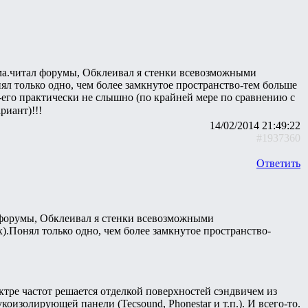
има.читал форумы, Обклеивал я стенки всевозможными
ял только одно, чем более замкнутое пространство-тем больше
ы-его практически не слышно (по крайней мере по сравнению с
риант)!!!
14/02/2014 21:49:22
#1937360
Ответить
л форумы, Обклеивал я стенки всевозможными
х).Понял только одно, чем более замкнутое пространство-
ктре частот решается отделкой поверхностей сэндвичем из
золирующей панели (Tecsound, Phonestar и т.п.). И всего-то.