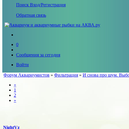
Поиск
Вход/Регистрация
Обратная связь
0
Сообщения за сегодня
Войти
Форум Аквариумистов
»
Фильтрация
»
И снова про шум. Выбо
«
1
2
»
NightVz