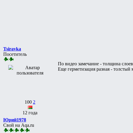
Tsiravka
Посетитель
По видео замечание - толщина слоев
Еще герметизация разная - толстый
100
2
12 года
Юрий1978
Свой на Aqa.ru