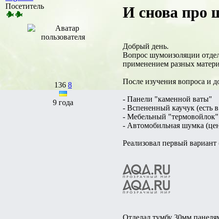
Посетитель
И снова про 
Добрый день.
Вопрос шумоизоляции отделе
применением разных матери
После изучения вопроса и 
136
8
- Панели "каменной ваты"
9 года
- Вспененный каучук (есть 
- Мебельный "термовойлок" 
- Автомобильная шумка (ц
Реализовал первый вариант
Отделал тумбу 30мм панеля