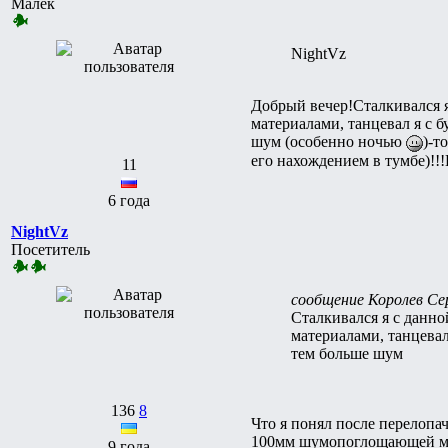
Малёк
NightVz
Добрый вечер!Сталкивался 
материалами, танцевал я с 
шум (особенно ночью
)-т
его нахождением в тумбе)!!!
11
6 года
NightVz
Посетитель
сообщение Королев Се
Сталкивался я с данн
материалами, танцевал
тем больше шум
136
8
Что я понял после перелопа
100мм шумопоглощающей мине
9 года