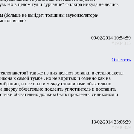
. Но в целом гул и "урчание" фильтра никуда не делись.
мм (больше не выйдет) толщины звукоизолятора/
риантов выше?
09/02/2014 10:54:59
#1934315
Ответить
теклопакетов? так же из них делают вставки в стеклопакеты
ликона к самой тумбе , но не впритык и оменно как на
вибрации, и все стыки между сэндвичами обязательно
а дверку обязательно поклеить уплотнитель и поставить
е стыки обязательно должны быть проклеены силиконом и
13/02/2014 23:06:29
#1936859