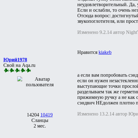
неудовлетворительный. Да, 
Если и ослабли, то очень не
Отсюда вопрос: достигнутый
звукопоглотителя, или прост
Изменено 9.2.14 автор Nigh
Нравится
kiakeb
Юрий1978
Свой на Aqa.ru
а если вам попробовать сэн
если он нужен незастекленны
выступающие точки прослойк
разделываем так же гермети
прижимную ручку а не как 
сэндвич НЕдолжен плотно п
Изменено 13.2.14 автор Юр
14204
10419
Сланцы
2 мес.