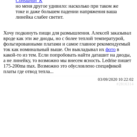
Constantin_K
но меня другое удивило: насколько при таком же
токе и даже большем падении напряжения ваша
линейка слабее светит.
Хочу подкинуть пищи для размышления. Алексей заказывал
вроде как эти же диоды, но с более теплой температурой,
фольгированными платами и самое главное рекомендуемый
ток как номинальный выше. Он выкладывал их
фото
в
какой-то из тем. Если попробовать найти даташит на диоды,
а не линейку, то возможно мы внесем ясность. Ledrise пишет
175-200ma max. Возможно это обусловлено спецификой
платы где отвод тепла...
03/09/2020 10:22:02
#2816314