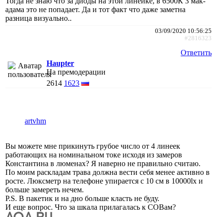
Тогда не знаю что за диоды на этой линейке, в 6500К 3 мак-
адама это не попадает. Да и тот факт что даже заметна
разница визуально..
03/09/2020 10:56:25
#2816323
Ответить
Haupter
На премодерации
2614
1623
artvhm
Вы можете мне прикинуть грубое число от 4 линеек
работающих на номинальном токе исходя из замеров
Константина в люменах? Я наверно не правильно считаю.
По моим раскладам трава должна вести себя менее активно в
росте. Люксметр на телефоне упирается с 10 см в 10000lx и
больше замереть нечем.
P.S. В пакетик и на дно больше класть не буду.
И еще вопрос. Что за шкала прилагалась к COBам?