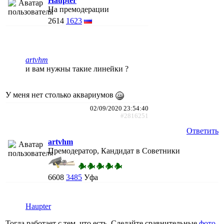
Haupter
На премодерации
2614
1623
artvhm
и вам нужны такие линейки ?
У меня нет столько аквариумов
02/09/2020 23:54:40
#2816251
Ответить
artvhm
Премодератор, Кандидат в Советники
6608
3485
Уфа
Haupter
Тогда работает с тем, что есть. Сделайте сравнительные
фото
,