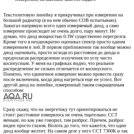
Текстолитовую линейку я прикручивал при измерении на
большой радиатор (я на нем обычно COB испытываю).
Зажигал напрямую всего один измеряемый диод, а само
измерение происходит не очень долго, пару минут. Не
думаю, что диод мощностью 0.3W существенно перегрелся.
Кроме того я неоднократно оценивал спектр просто одним
измерением в лоб. В первом приближении так вообще можно
диод оценивать, просто исходя из расстояния до диода и
предполагая распределение излучения по углу чисто
косинусным. У меня на графиках видно, что реальное
распределение не сильно отличается от косинусного.
Понятно, что единичное измерение можно провести сразу
после включения, когда диод нагреться еще не успел. Вот
другой диод на линейке, измеренный таким сокращенным
способом:
Сразу скажу, что на энергетику тут ориентироваться не
стоит: расстояние измерялось не очень тщательно. CCT
меньше, но как уже говорил, там разброс. Причем, разброс
виден просто глазом. Вплоть до того, что кажется, что один
диод вообще желтит. На самом деле у него CCT 7300К и так