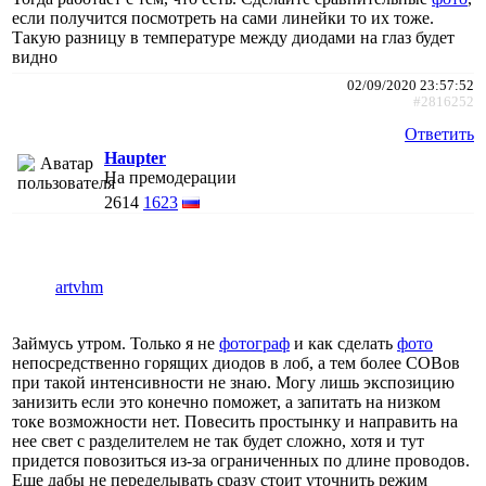
если получится посмотреть на сами линейки то их тоже.
Такую разницу в температуре между диодами на глаз будет
видно
02/09/2020 23:57:52
#2816252
Ответить
Haupter
На премодерации
2614
1623
artvhm
Займусь утром. Только я не
фотограф
и как сделать
фото
непосредственно горящих диодов в лоб, а тем более COBов
при такой интенсивности не знаю. Могу лишь экспозицию
занизить если это конечно поможет, а запитать на низком
токе возможности нет. Повесить простынку и направить на
нее свет с разделителем не так будет сложно, хотя и тут
придется повозиться из-за ограниченных по длине проводов.
Еще дабы не переделывать сразу стоит уточнить режим