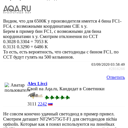
Видим, что для 6500К у производителя имеется 4 бина FC1-
FC4, с возможными координатами CIE x y.
Берем в пример бин FC1, с возможными для бина
координатами x y. Смотрим отклонения по CCT
0.3028 0.3304 = 7053 K
0.3131 0.3290 = 6486 K
То есть, есть вероятность, что светодиоды с бином FC1, по
CCT будут гулять на 500 кельвинов.
03/09/2020 03:58:49
#2816266
Ответить
Alex Livci
Свой на Aqa.ru, Кандидат в Советники
3111
2242
Не совсем конечно удачный светодиод в пример привел.
Смотрим даташит NF2W575GT-F1 для светодиодов nichia
optisolis. Которые как я понял используются на линейках