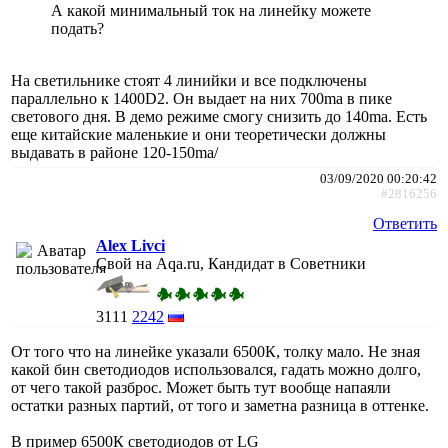
А какой минимальный ток на линейку можете
подать?
На светильнике стоят 4 линийки и все подключены
параллельно к 1400D2. Он выдает на них 700ma в пике
светового дня. В демо режиме смогу снизить до 140ma. Есть
еще китайские маленькие и они теоретически должны
выдавать в районе 120-150ma/
03/09/2020 00:20:42
#2816256
Ответить
Alex Livci
Свой на Aqa.ru, Кандидат в Советники
3111
2242
От того что на линейке указали 6500К, толку мало. Не зная
какой бин светодиодов использовался, гадать можно долго,
от чего такой разброс. Может быть тут вообще напаяли
остатки разных партий, от того и заметна разница в оттенке.
В пример 6500К светодиодов от LG