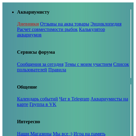
Аквариумисту
Дневники
Отзывы на аква товары
Энциклопедия
Расчет совместимости рыбок
Калькулятор
аквариумов
Сервисы форума
Сообщения за сегодня
Темы с моим участием
Список
пользователей
Правила
Общение
Календарь событий
Чат в Telegram
Аквариумисты на
карте
Группа в VK
Интересно
Наши Магазины
Мы все :)
Игра на память