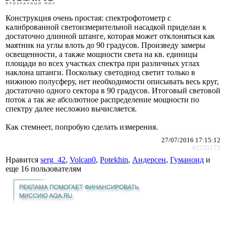
Конструкция очень простая: спектрофотометр с
калиброванной светоизмерительной насадкой приделан к
достаточно длинной штанге, которая может отклоняться как
маятник на углы влоть до 90 градусов. Произведу замеры
освещенности, а также мощности света на кв. единицы
площади во всех участках спектра при различных углах
наклона штанги. Поскольку светодиод светит только в
нижнюю полусферу, нет необходимости описывать весь круг,
достаточно одного сектора в 90 градусов. Итоговый световой
поток а так же абсолютное распределение мощности по
спектру далее несложно вычисляется.
Как стемнеет, попробую сделать измерения.
27/07/2016 17:15:12
#2255173
Нравится
serg_42
,
Volcan0
,
Potekhin
,
Андерсен
,
Гуманоид
и
еще
16 пользователям