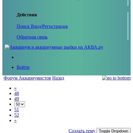
Действия
Поиск
Вход/Регистрация
Обратная связь
Войти
Форум Аквариумистов
Назад
«
48
49
51
52
»
Создать тему
Toggle Dropdown