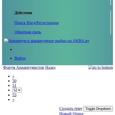
Действия
Поиск
Вход/Регистрация
Обратная связь
Войти
Форум Аквариумистов
Назад
«
50
51
53
»
Создать тему
Toggle Dropdown
Новый Опрос