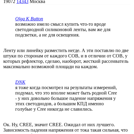
19072
14343
Москва
Olga K Button
возможно имело смысл купить что-то вроде
светодиодной силиконовой ленты, вам же для
подсветки, а не для освещения.
Ленту или линейку разместить негде. А эти поставлю по две
штуки по сторонам от каждого COB, и в отличии от COB, у
которых рефлектор, сделаю, наоборот, жесткий рассеиватель
максимально возможной площади на каждом.
DNK
я тоже когда посмотрел на результаты измерений,
подумал, что это вполне может быть родной Cree
- у них довольно большое падение напряжения у
этих светодиодов, а большим КПД именно
голубые у Cree никогда не славились.
Ок. Ну, CREE, значит CREE. Ожидал от них лучшего.
Зависимость падения напряжения от тока такая сильная, что