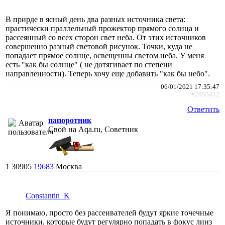
В прирде в ясный день два разных источника света:
прастически праллельный прожектор прямого солнца и
рассеянный со всех сторон свет неба. От этих источников
совершенно разный световой рисунок. Точки, куда не
попадает прямое солнце, освещенны светом неба. У меня
есть "как бы солнце" ( не дотягивает по степени
направленности). Теперь хочу еще добавить "как бы небо".
06/01/2021 17:35:47
#2855412
Ответить
папоротник
Свой на Aqa.ru, Советник
1
30905
19683
Москва
Constantin_K
Я понимаю, просто без рассеивателей будут яркие точечные
источники, которые будут регулярно попадать в фокус линз