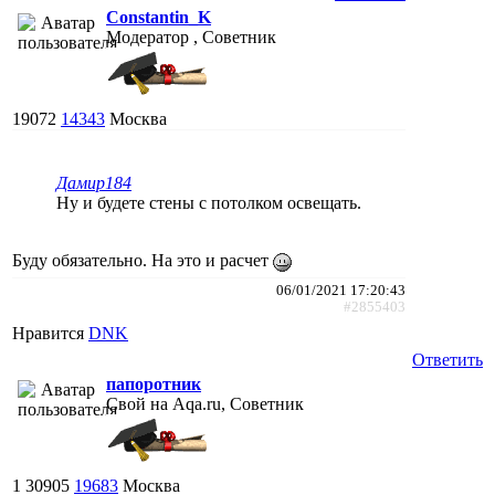
Constantin_K
Модератор , Советник
19072
14343
Москва
Дамир184
Ну и будете стены с потолком освещать.
Буду обязательно. На это и расчет
06/01/2021 17:20:43
#2855403
Нравится
DNK
Ответить
папоротник
Свой на Aqa.ru, Советник
1
30905
19683
Москва