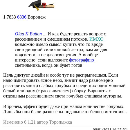
1
7833
6836
Воронеж
Olga K Button
... И как будете решать вопрос с
рассеиванием и смешением потоков,
ИМХО
возможно имело смысл купить что-то вроде
светодиодной силиконовой ленты, вам же для
подсветки, а не для освещения. А вообще
интересно, если выложите
фотографию
светильника, когда он будет готов.
Цель диктует дизайн и особо тут не распрыгаешься. Если
надо имитировать ясное небо, значит надо равномерно
расставить много слабых голубых и среди них один мощный
белый или одну (с рассеивателем) сборку. Варианты с
отдельным рассеиванием света голубых слишком муторны.
Впрочем, эффект будет даже при малом количестве голубых.
Лишь бы они были разнесены подальше от белого источника.
Изменено 6.1.21 автор Торопыжка
06/01/2021 16:27:52