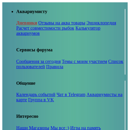
Аквариумисту
Дневники
Отзывы на аква товары
Энциклопедия
Расчет совместимости рыбок
Калькулятор
аквариумов
Сервисы форума
Сообщения за сегодня
Темы с моим участием
Список
пользователей
Правила
Общение
Календарь событий
Чат в Telegram
Аквариумисты на
карте
Группа в VK
Интересно
Наши Магазины
Мы все :)
Игра на память