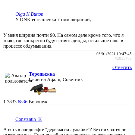
Olga K Button
У DNK есть пленка 75 мм шириной,
У меня ширина почти 90. На самом деле кроме того, что я
знаю, где конкретно будут стоять диоды, остальное пока в
процессе обдумывания.
06/01/2021 19:47:45
#2855469
Ответить
Торопыжка
Свой на Aqa.ru, Советник
1
7833
6836
Воронеж
Constantin_K
А есть в ландшафте "деревья на лужайке"? Без них затея не
имеет смысла. Если лужайка низкорослая, то рассеиватели