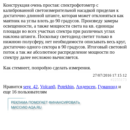
Конструкция очень простая: спектрофотометр с
калиброванной светоизмерительной насадкой приделан к
достаточно длинной штанге, которая может отклоняться как
маятник на углы влоть до 90 градусов. Произведу замеры
освещенности, а также мощности света на кв. единицы
площади во всех участках спектра при различных углах
наклона штанги. Поскольку светодиод светит только в
нижнюю полусферу, нет необходимости описывать весь круг,
достаточно одного сектора в 90 градусов. Итоговый световой
поток а так же абсолютное распределение мощности по
спектру далее несложно вычисляется.
Как стемнеет, попробую сделать измерения.
27/07/2016 17:15:12
#2255173
Нравится
serg_42
,
Volcan0
,
Potekhin
,
Андерсен
,
Гуманоид
и
еще
16 пользователям