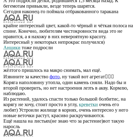
А это подросли детки, родившиеся 1,5 месяца назад. К
бегемотам привыкли, везде теперь шарятся.
Сегодня наконец-то поймала отбракованного таракана
крайне интересный цвет, какой-то чёрный и чёткая полоса на
спине. Конечно, любителям чистокровности вида это не
нравится, а я нахожу в них невероятную красоту.
Интересный у некоторых непрокрас получился)
Анцики
тоже подросли
жёлтого пришлось на макро снимать, мал ещё.
Извините за качество
фото
, ну такой вот агрегат🤷🏼‍♀️
Коряга наполовину утопла, один камень сняли. Надо бы и
второй проверить, но нет настроения лезть в акву. Кормлю,
наблюдаю.
Из растений, удалось спасти только большой болбитис, на
корягу не хочу, стоит просто в углу,
креветки
очень его
любят) Устроили жилище в корнях, очень интересно у него
новые веточки растут, красиво раскручиваются.
Ещё нашла на листьях(не знаю что за растение)вот такую
наросль