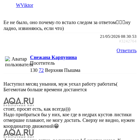
WViktor
Ее не было, оно почему-то встало следом за ответом🤷🏼‍♀️ну
ладно, извиняюсь, если что)
21/05/2026 08:30:53
#3242764
Ответить
Снежана Карпунина
Посетитель
130
72
Верхняя Пышма
Наступил месяц уныния, муж уехал работу работать(
Бегемотам больше времени достанется
стоят, просят есть, как всегда)))
Надо прибраться бы у них, кое где в недрах кустов листики
отмершие плавают, не могу достать. Сверху не видно, нужен
координатор движений😁