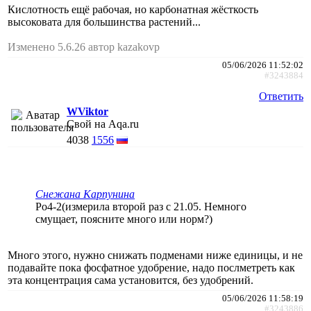
Кислотность ещё рабочая, но карбонатная жёсткость
высоковата для большинства растений...
Изменено 5.6.26 автор kazakovp
05/06/2026 11:52:02
#3243884
Ответить
WViktor
Свой на Aqa.ru
4038
1556
Снежана Карпунина
Po4-2(измерила второй раз с 21.05. Немного
смущает, поясните много или норм?)
Много этого, нужно снижать подменами ниже единицы, и не
подавайте пока фосфатное удобрение, надо послметреть как
эта концентрация сама установится, без удобрений.
05/06/2026 11:58:19
#3243886