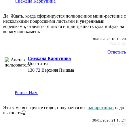
Снежана Карпунина
Да. Ждать, когда сформируется полноценное мини-растение с
несколькими подросшими листьями и уверенными
корешками, отделять от листа и пристраивать куда-нибудь на
корягу или камень
30/05/2026 18:10:29
#3243451
Ответить
Снежана Карпунина
Посетитель
130
72
Верхняя Пышма
Purple_Haze
Эти у меня в грунте сидят, получается все
папоротники
надо
выкопать🙁
30/05/2026 21:13:24
#3243473