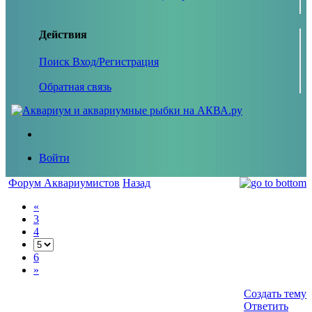
Действия
Поиск
Вход/Регистрация
Обратная связь
Войти
Форум Аквариумистов
Назад
«
3
4
6
»
Создать тему
Ответить