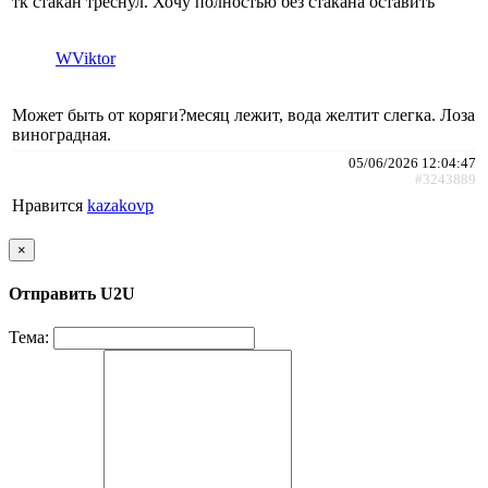
тк стакан треснул. Хочу полностью без стакана оставить
WViktor
Может быть от коряги?месяц лежит, вода желтит слегка. Лоза
виноградная.
05/06/2026 12:04:47
#3243889
Нравится
kazakovp
×
Отправить U2U
Тема: