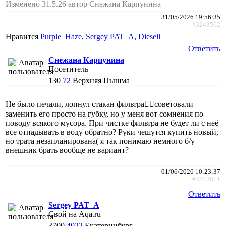
Изменено 31.5.26 автор Снежана Карпунина
31/05/2026 19:56:35
#3243562
Нравится
Purple_Haze
,
Sergey PAT_A
,
Diesell
Ответить
Снежана Карпунина
Посетитель
130
72
Верхняя Пышма
Не было печали, лопнул стакан фильтра🤦‍♀️советовали
заменить его просто на губку, но у меня вот сомнения по
поводу всякого мусора. При чистке фильтра не будет ли с неё
все отпадывать в воду обратно? Руки чешутся купить новый,
но трата незапланирована( я так понимаю немного б/у
внешник брать вообще не вариант?
01/06/2026 10:23:37
#3243611
Ответить
Sergey PAT_A
Свой на Aqa.ru
3700
4022
Екатеринбург