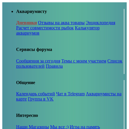
Аквариумисту
Дневники
Отзывы на аква товары
Энциклопедия
Расчет совместимости рыбок
Калькулятор
аквариумов
Сервисы форума
Сообщения за сегодня
Темы с моим участием
Список
пользователей
Правила
Общение
Календарь событий
Чат в Telegram
Аквариумисты на
карте
Группа в VK
Интересно
Наши Магазины
Мы все :)
Игра на память