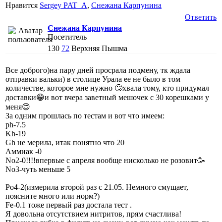
Нравится
Sergey PAT_A
,
Снежана Карпунина
Ответить
Снежана Карпунина
Посетитель
130
72
Верхняя Пышма
Все доброго)на пару дней просрала подмену, тк ждала
отправки вальки) в столице Урала ее не было в том
количестве, которое мне нужно 🙄хвала тому, кто придумал
доставки😁и вот вчера заветный мешочек с 30 корешками у
меня😊
За одним прошлась по тестам и вот что имеем:
ph-7.5
Kh-19
Gh не мерила, итак понятно что 20
Аммиак -0
No2-0!!!!впервые с апреля вообще нисколько не розовит🥳
No3-чуть меньше 5
Po4-2(измерила второй раз с 21.05. Немного смущает,
поясните много или норм?)
Fe-0.1 тоже первый раз достала тест .
Я довольна отсутствием нитритов, прям счастлива!