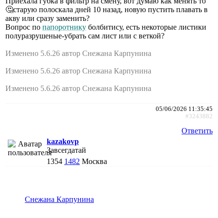
Приехала губка в фильтр на смену, вот думаю как менять то
🤔старую полоскала дней 10 назад, новую пустить плавать в
акву или сразу заменить?
Вопрос по
папоротнику
болбитису, есть некоторые листики
полуразрушеные-убрать сам лист или с веткой?
Изменено 5.6.26 автор Снежана Карпунина
Изменено 5.6.26 автор Снежана Карпунина
Изменено 5.6.26 автор Снежана Карпунина
05/06/2026 11:35:45
#3243882
Ответить
kazakovp
Завсегдатай
1354
1482
Москва
Снежана Карпунина