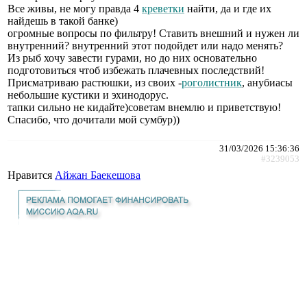
Все живы, не могу правда 4
креветки
найти, да и где их
найдешь в такой банке)
огромные вопросы по фильтру! Ставить внешний и нужен ли
внутренний? внутренний этот подойдет или надо менять?
Из рыб хочу завести гурами, но до них основательно
подготовиться чтоб избежать плачевных последствий!
Присматриваю растюшки, из своих -
роголистник
, анубиасы
небольшие кустики и эхинодорус.
тапки сильно не кидайте)советам внемлю и приветствую!
Спасибо, что дочитали мой сумбур))
31/03/2026 15:36:36
#3239053
Нравится
Айжан Баекешова