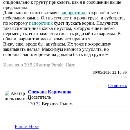
опционально к грунту приколоть, как я в сообщении выше
предложила.
Довольно неплохо выглядят
папоротники
закреплённые на
небольшом камне. Он выступает и в роли груза, и субстрата,
по которому
папоротник
будет пускать корни. Получится
такая симпатичная кочка с кустом, которую ещё и легко
перемещать, если захочется сделать редизайн аквариума. В
общем, вариантов масса, кому что нравится.
Вижу ещё, вроде бы, анубиасы. Их тоже по-хорошему
закапывать нельзя. Максимум немного углублять, но
основная часть корневища должна быть над грунтом
Изменено 30.5.26 автор Purple_Haze
30/05/2026 22:10:39
#3243484
Ответить
Снежана Карпунина
Посетитель
130
72
Верхняя Пышма
Purple_Haze