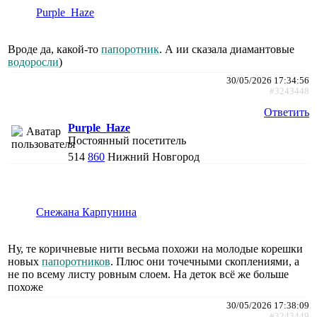
Purple_Haze
Вроде да, какой-то
папоротник
. А ии сказала диамантовые
водоросли
)
30/05/2026 17:34:56
#3243448
Ответить
Purple_Haze
Постоянный посетитель
514
860
Нижний Новгород
Снежана Карпунина
Ну, те коричневые нити весьма похожи на молодые корешки
новых
папоротников
. Плюс они точечными скоплениями, а
не по всему листу ровным слоем. На деток всё же больше
похоже
30/05/2026 17:38:09
#3243449