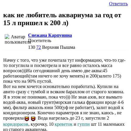
Ответить
как не любитель аквариума за год от
15 л пришел к 200 л)
Снежана Карпунина
Посетитель
130
72
Верхняя Пышма
Начну с того, что уже почитала тут информацию, что-то где-
то погуглила и посмотрела и все равно осталось масса
вопросов)))На сегодняшний день имею две аквы:45
работающий(там ничего не хочу менять) и 200(залито 175)
пока что на 90% пустой.
Вот на нем хочется основательно поработать). Купили на
авито сразу с тумбой и всяким барахлом от старого хозяина.
Я в этом не понимаю, пока что))) Не зная азов, все вымыто
водой-аква, новый грунт(морская галька фракции вроде 4-6
мм), фильтр акваэль юни 500(уф не работает), залит водой к
кондиционером. Конечно параметров я не знаю, каюсь , не
проверяла
Вода нагрелась до 23 г, запустили 2
коридорасов
, курочку, 10
креветок
и
гуппи
шт 11 маленьких
из старого аквариума.