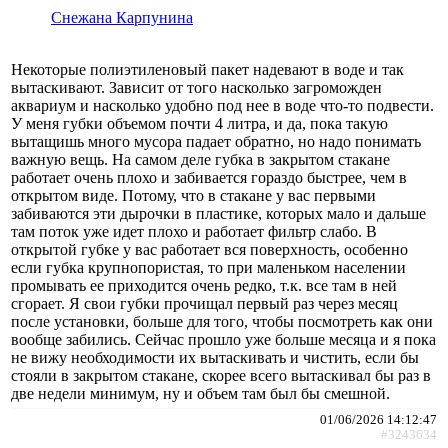
Снежана Карпунина
Некоторые полиэтиленовый пакет надевают в воде и так
вытаскивают. Зависит от того насколько загроможден
аквариум и насколько удобно под нее в воде что-то подвести.
У меня губки объемом почти 4 литра, и да, пока такую
вытащишь много мусора падает обратно, но надо понимать
важную вещь. На самом деле губка в закрытом стакане
работает очень плохо и забивается гораздо быстрее, чем в
открытом виде. Потому, что в стакане у вас первыми
забиваются эти дырочки в пластике, которых мало и дальше
там поток уже идет плохо и работает фильтр слабо. В
открытой губке у вас работает вся поверхность, особенно
если губка крупнопористая, то при маленьком населении
промывать ее приходится очень редко, т.к. все там в ней
сгорает. Я свои губки прочищал первый раз через месяц
после установки, больше для того, чтобы посмотреть как они
вообще забились. Сейчас прошло уже больше месяца и я пока
не вижу необходимости их вытаскивать и чистить, если бы
стояли в закрытом стакане, скорее всего вытаскивал бы раз в
две недели минимум, ну и объем там был бы смешной.
01/06/2026 14:12:47
#3243634