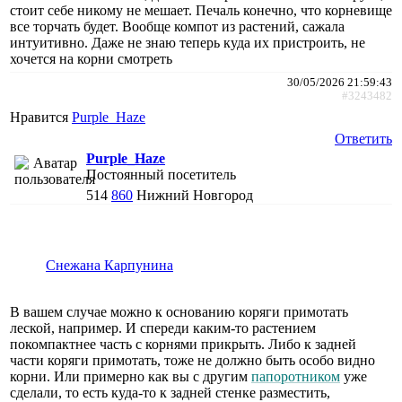
стоит себе никому не мешает. Печаль конечно, что корневище
все торчать будет. Вообще компот из растений, сажала
интуитивно. Даже не знаю теперь куда их пристроить, не
хочется на корни смотреть
30/05/2026 21:59:43
#3243482
Нравится
Purple_Haze
Ответить
Purple_Haze
Постоянный посетитель
514
860
Нижний Новгород
Снежана Карпунина
В вашем случае можно к основанию коряги примотать
леской, например. И спереди каким-то растением
покомпактнее часть с корнями прикрыть. Либо к задней
части коряги примотать, тоже не должно быть особо видно
корни. Или примерно как вы с другим
папоротником
уже
сделали, то есть куда-то к задней стенке разместить,