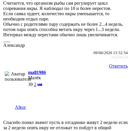
Считается, что организм рыбы сам регулирует цикл
созревания икры. Я наблюдал по 10 и более нерестов.
Если самка худеет, количество икры уменьшается, то
необходим отдых паре.
Обычно с родителями пару содержать не более 2...4 недель,
потом пара опять способна метать икру через 1...3 недели.
Интервал между нерестами обычно лишь увеличивается.
___
Александр
09/06/2026 15:52:54
#3244219
Ответить
mall1986
Малёк
39
2
Alkor
Спасибо понял значит пусть в отсаднике живут 2 недели если
за 2 недели опять икру не отложат то пойдут в общий