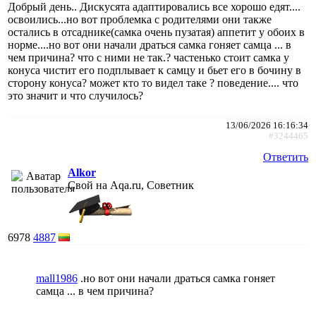
Добрый день.. Дискусята адаптировались все хорошо едят....
освоились...но вот проблемка с родителями они также
остались в отсаднике(самка очень пузатая) аппетит у обоих в
норме....но вот они начали драться самка гоняет самца ... в
чем причина? что с ними не так.? частенько стоит самка у
конуса чистит его подплывает к самцу и бьет его в бочину в
сторону конуса? может кто то видел таке ? поведение.... что
это значит и что случилось?
13/06/2026 16:16:34
#3244465
Ответить
Alkor
Свой на Aqa.ru, Советник
6978
4887
mall1986
.но вот они начали драться самка гоняет
самца ... в чем причина?