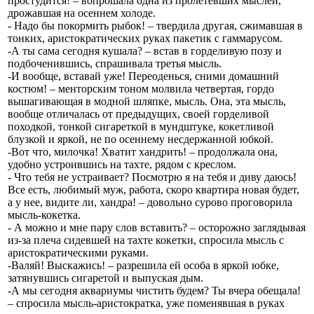
простудится! – вопрошала одна из пролетевших мыслей,
дрожавшая на осеннем холоде.
- Надо бы покормить рыбок! – твердила другая, сжимавшая в
тонких, аристократических руках пакетик с гаммарусом.
-А ты сама сегодня кушала? – встав в горделивую позу и
подбоченившись, спрашивала третья мысль.
-И вообще, вставай уже! Переоденься, сними домашний
костюм! – менторским тоном молвила четвертая, гордо
вышагивающая в модной шляпке, мысль. Она, эта мысль,
вообще отличалась от предыдущих, своей горделивой
походкой, тонкой сигареткой в мундштуке, кокетливой
блузкой и яркой, не по осеннему несдержанной юбкой.
-Вот что, милочка! Хватит хандрить! – продолжала она,
удобно устроившись на тахте, рядом с креслом.
- Что тебя не устраивает? Посмотрю я на тебя и диву даюсь!
Все есть, любимый муж, работа, скоро квартира новая будет,
а у нее, видите ли, хандра! – довольно сурово проговорила
мысль-кокетка.
- А можно и мне пару слов вставить? – осторожно заглядывая
из-за плеча сидевшей на тахте кокетки, спросила мысль с
аристократическими руками.
-Валяй! Выскажись! – разрешила ей особа в яркой юбке,
затянувшись сигаретой и выпуская дым.
-А мы сегодня аквариумы чистить будем? Ты вчера обещала!
– спросила мысль-аристократка, уже поменявшая в руках