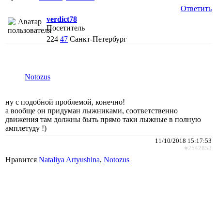
Ответить
verdict78
Посетитель
224
47
Санкт-Петербург
Notozus
ну с подобной проблемой, конечно!
а вообще он придуман лыжниками, соответственно
движения там должны быть прямо таки лыжные в полную
амплетуду !)
11/10/2018 15:17:53
#2542853
Нравится
Nataliya Artyushina
,
Notozus