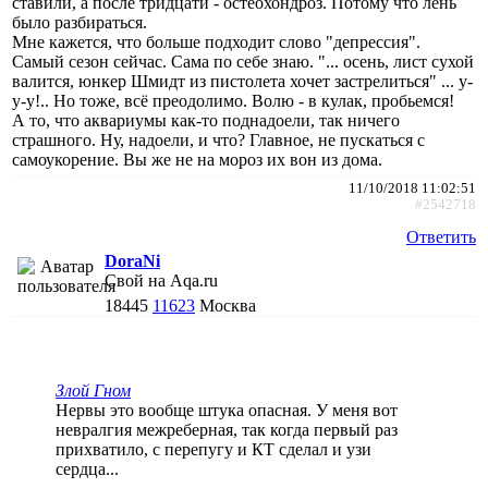
ставили, а после тридцати - остеохондроз. Потому что лень
было разбираться.
Мне кажется, что больше подходит слово "депрессия".
Самый сезон сейчас. Сама по себе знаю. "... осень, лист сухой
валится, юнкер Шмидт из пистолета хочет застрелиться" ... у-
у-у!.. Но тоже, всё преодолимо. Волю - в кулак, пробьемся!
А то, что аквариумы как-то поднадоели, так ничего
страшного. Ну, надоели, и что? Главное, не пускаться с
самоукорение. Вы же не на мороз их вон из дома.
11/10/2018 11:02:51
#2542718
Ответить
DoraNi
Свой на Aqa.ru
18445
11623
Москва
Злой Гном
Нервы это вообще штука опасная. У меня вот
невралгия межреберная, так когда первый раз
прихватило, с перепугу и КТ сделал и узи
сердца...