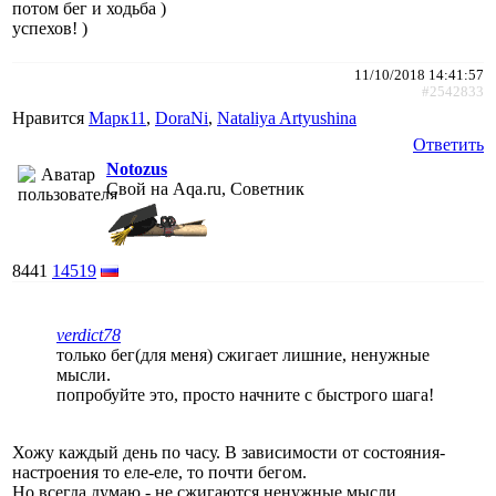
потом бег и ходьба )
успехов! )
11/10/2018 14:41:57
#2542833
Нравится
Марк11
,
DoraNi
,
Nataliya Artyushina
Ответить
Notozus
Свой на Aqa.ru, Советник
8441
14519
verdict78
только бег(для меня) сжигает лишние, ненужные
мысли.
попробуйте это, просто начните с быстрого шага!
Хожу каждый день по часу. В зависимости от состояния-
настроения то еле-еле, то почти бегом.
Но всегда думаю - не сжигаются ненужные мысли...