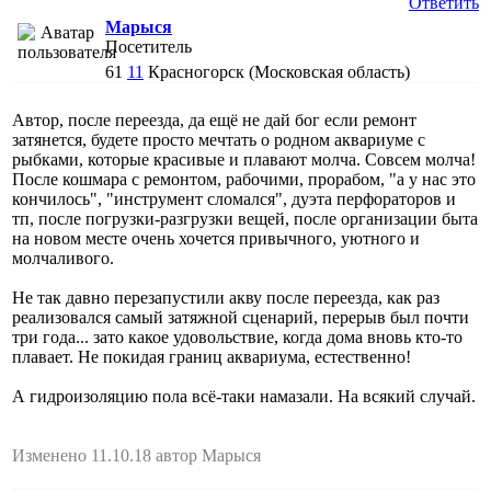
Ответить
Марыся
Посетитель
61
11
Красногорск (Московская область)
Автор, после переезда, да ещё не дай бог если ремонт
затянется, будете просто мечтать о родном аквариуме с
рыбками, которые красивые и плавают молча. Совсем молча!
После кошмара с ремонтом, рабочими, прорабом, "а у нас это
кончилось", "инструмент сломался", дуэта перфораторов и
тп, после погрузки-разгрузки вещей, после организации быта
на новом месте очень хочется привычного, уютного и
молчаливого.
Не так давно перезапустили акву после переезда, как раз
реализовался самый затяжной сценарий, перерыв был почти
три года... зато какое удовольствие, когда дома вновь кто-то
плавает. Не покидая границ аквариума, естественно!
А гидроизоляцию пола всё-таки намазали. На всякий случай.
Изменено 11.10.18 автор Марыся