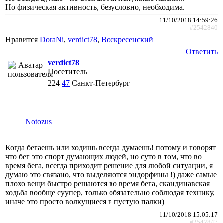
Но физическая активность, безусловно, необходима.
11/10/2018 14:59:26
#2542840
Нравится
DoraNi
,
verdict78
,
Воскресенский
Ответить
verdict78
Посетитель
224
47
Санкт-Петербург
Notozus
Когда бегаешь или ходишь всегда думаешь! потому и говорят
что бег это спорт думающих людей, но суто в том, что во
время бега, всегда приходит решение для любой ситуации, я
думаю это связано, что выделяются эндорфины !) даже самые
плохо вещи быстро решаются во время бега, скандинавская
ходьба вообще суупер, только обязательно соблюдая технику,
иначе это просто волкущиеся в пустую палки)
11/10/2018 15:05:17
#2542847