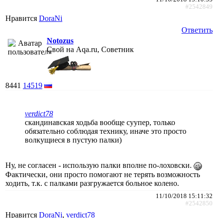
#2542849
Нравится
DoraNi
Ответить
Notozus
Свой на Aqa.ru, Советник
8441
14519
verdict78
скандинавская ходьба вообще суупер, только
обязательно соблюдая технику, иначе это просто
волкущиеся в пустую палки)
Ну, не согласен - использую палки вполне по-лоховски.
Фактически, они просто помогают не терять возможность
ходить, т.к. с палками разгружается больное колено.
11/10/2018 15:11:32
#2542850
Нравится
DoraNi
,
verdict78