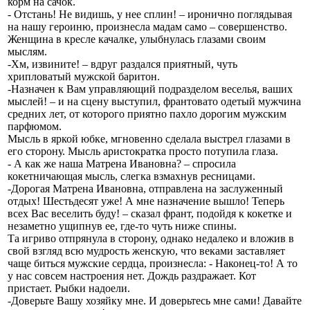
корм на сачок.
- Отстань! Не видишь, у нее сплин! – иронично поглядывая
на нашу героиню, произнесла мадам само – совершенство.
Женщина в кресле качалке, улыбнулась глазами своим
мыслям.
-Хм, извините! – вдруг раздался приятный, чуть
хрипловатый мужской баритон.
-Назначен к Вам управляющий подразделом веселья, ваших
мыслей! – и на сцену выступил, франтовато одетый мужчина
средних лет, от которого приятно пахло дорогим мужским
парфюмом.
Мысль в яркой юбке, мгновенно сделала выстрел глазами в
его сторону. Мысль аристократка просто потупила глаза.
- А как же наша Матрена Ивановна? – спросила
кокетничающая мысль, слегка взмахнув ресницами.
-Дорогая Матрена Ивановна, отправлена на заслуженный
отдых! Шестьдесят уже! А мне назначение вышло! Теперь
всех Вас веселить буду! – сказал франт, подойдя к кокетке и
незаметно ущипнув ее, где-то чуть ниже спины.
Та игриво отпрянула в сторону, однако недалеко и вложив в
свой взгляд всю мудрость женскую, что веками заставляет
чаще биться мужские сердца, произнесла: - Наконец-то! А то
у нас совсем настроения нет. Дождь раздражает. Кот
пристает. Рыбки надоели.
-Доверьте Вашу хозяйку мне. И доверьтесь мне сами! Давайте