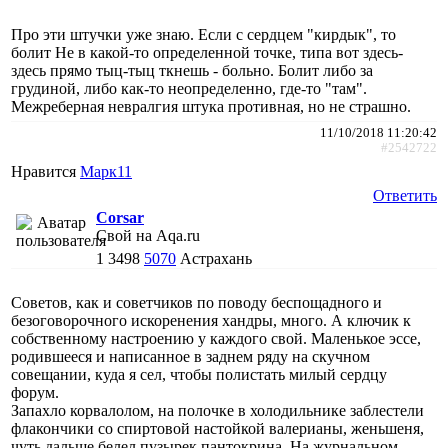
Про эти штучки уже знаю. Если с сердцем "кирдык", то
болит Не в какой-то определенной точке, типа вот здесь-
здесь прямо тыц-тыц ткнешь - больно. Болит либо за
грудиной, либо как-то неопределенно, где-то "там".
Межреберная невралгия штука противная, но не страшно.
11/10/2018 11:20:42
#2542722
Нравится
Марк11
Ответить
Corsar
Свой на Aqa.ru
1
3498
5070
Астрахань
Советов, как и советчиков по поводу беспощадного и
безоговорочного искоренения хандры, много. А ключик к
собственному настроению у каждого свой. Маленькое эссе,
родившееся и написанное в заднем ряду на скучном
совещании, куда я сел, чтобы полистать милый сердцу
форум.
Запахло корвалолом, на полочке в холодильнике заблестели
флакончики со спиртовой настойкой валерианы, женьшеня,
чуть дальше белел пузырек пантокрина. На журнальном