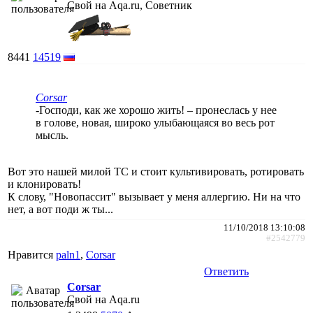
Свой на Aqa.ru, Советник
8441
14519
Corsar
-Господи, как же хорошо жить! – пронеслась у нее
в голове, новая, широко улыбающаяся во весь рот
мысль.
Вот это нашей милой ТС и стоит культивировать, ротировать
и клонировать!
К слову, "Новопассит" вызывает у меня аллергию. Ни на что
нет, а вот поди ж ты...
11/10/2018 13:10:08
#2542779
Нравится
paln1
,
Corsar
Ответить
Corsar
Свой на Aqa.ru