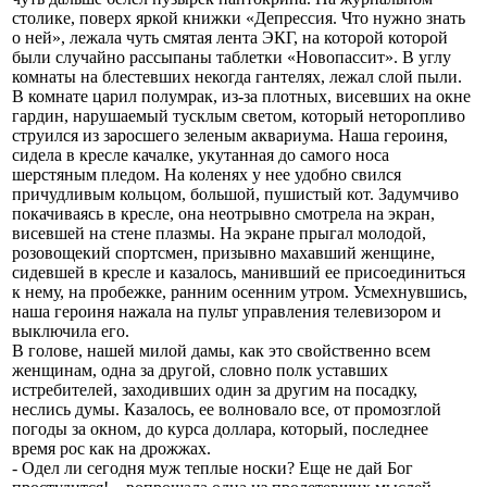
столике, поверх яркой книжки «Депрессия. Что нужно знать
о ней», лежала чуть смятая лента ЭКГ, на которой которой
были случайно рассыпаны таблетки «Новопассит». В углу
комнаты на блестевших некогда гантелях, лежал слой пыли.
В комнате царил полумрак, из-за плотных, висевших на окне
гардин, нарушаемый тусклым светом, который неторопливо
струился из заросшего зеленым аквариума. Наша героиня,
сидела в кресле качалке, укутанная до самого носа
шерстяным пледом. На коленях у нее удобно свился
причудливым кольцом, большой, пушистый кот. Задумчиво
покачиваясь в кресле, она неотрывно смотрела на экран,
висевшей на стене плазмы. На экране прыгал молодой,
розовощекий спортсмен, призывно махавший женщине,
сидевшей в кресле и казалось, манивший ее присоединиться
к нему, на пробежке, ранним осенним утром. Усмехнувшись,
наша героиня нажала на пульт управления телевизором и
выключила его.
В голове, нашей милой дамы, как это свойственно всем
женщинам, одна за другой, словно полк уставших
истребителей, заходивших один за другим на посадку,
неслись думы. Казалось, ее волновало все, от промозглой
погоды за окном, до курса доллара, который, последнее
время рос как на дрожжах.
- Одел ли сегодня муж теплые носки? Еще не дай Бог