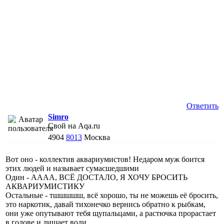
Ответить
Simro
Свой на Aqa.ru
4904
8013
Москва
Вот оно - коллектив аквариумистов! Недаром муж боится
этих людей и называет сумасшедшими
Один - АААА, ВСЁ ДОСТАЛО, Я ХОЧУ БРОСИТЬ
АКВАРИУМИСТИКУ
Остальные - тшшшшш, всё хорошо, ты не можешь её бросить,
это наркотик, давай тихонечко вернись обратно к рыбкам,
они уже опутывают тебя щупальцами, а растючка прорастает
в голове и лишает воли