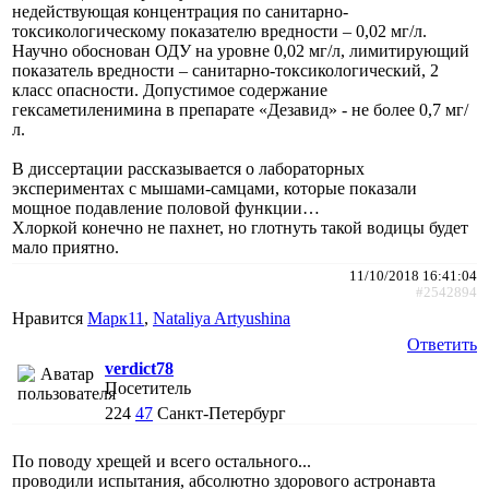
недействующая концентрация по санитарно-
токсикологическому показателю вредности – 0,02 мг/л.
Научно обоснован ОДУ на уровне 0,02 мг/л, лимитирующий
показатель вредности – санитарно-токсикологический, 2
класс опасности. Допустимое содержание
гексаметиленимина в препарате «Дезавид» - не более 0,7 мг/
л.
В диссертации рассказывается о лабораторных
экспериментах с мышами-самцами, которые показали
мощное подавление половой функции…
Хлоркой конечно не пахнет, но глотнуть такой водицы будет
мало приятно.
11/10/2018 16:41:04
#2542894
Нравится
Марк11
,
Nataliya Artyushina
Ответить
verdict78
Посетитель
224
47
Санкт-Петербург
По поводу хрещей и всего остального...
проводили испытания, абсолютно здорового астронавта