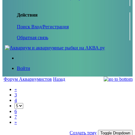
Действия
Поиск
Вход/Регистрация
Обратная связь
Войти
Форум Аквариумистов
Назад
«
3
4
6
7
»
Создать тему
Toggle Dropdown