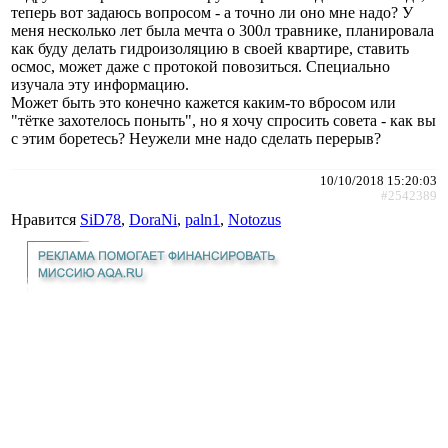
теперь вот задаюсь вопросом - а точно ли оно мне надо? У
меня несколько лет была мечта о 300л травнике, планировала
как буду делать гидроизоляцию в своей квартире, ставить
осмос, может даже с протокой повозиться. Специально
изучала эту информацию.
Может быть это конечно кажется каким-то вбросом или
"тётке захотелось поныть", но я хочу спросить совета - как вы
с этим боретесь? Неужели мне надо сделать перерыв?
10/10/2018 15:20:03
#2542389
Нравится
SiD78
,
DoraNi
,
paln1
,
Notozus