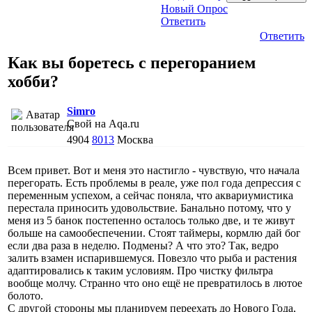
Новый Опрос
Ответить
Ответить
Как вы боретесь с перегоранием
хобби?
Simro
Свой на Aqa.ru
4904
8013
Москва
Всем привет. Вот и меня это настигло - чувствую, что начала
перегорать. Есть проблемы в реале, уже пол года депрессия с
переменным успехом, а сейчас поняла, что аквариумистика
перестала приносить удовольствие. Банально потому, что у
меня из 5 банок постепенно осталось только две, и те живут
больше на самообеспечении. Стоят таймеры, кормлю дай бог
если два раза в неделю. Подмены? А что это? Так, ведро
залить взамен испарившемуся. Повезло что рыба и растения
адаптировались к таким условиям. Про чистку фильтра
вообще молчу. Странно что оно ещё не превратилось в лютое
болото.
С другой стороны мы планируем переехать до Нового Года,