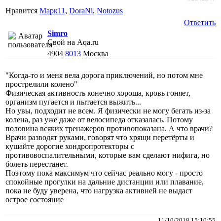
Нравится
Марк11
,
DoraNi
,
Notozus
Ответить
Simro
Свой на Aqa.ru
4904
8013
Москва
"Когда-то и меня вела дорога приключений, но потом мне
прострелили колено"
Физическая активность конечно хороша, кровь гоняет,
организм пугается и пытается выжить...
Но увы, подходит не всем. Я физически не могу бегать из-за
колена, раз уже даже от велосипеда отказалась. Потому
половина всяких тренажеров противопоказана. А что врачи?
Врачи разводят руками, говорят что хрящи перетёрты и
кушайте дорогие хондропротекторы с
противовоспалительными, которые вам сделают нифига, но
болеть перестанет.
Поэтому пока максимум что сейчас реально могу - просто
спокойные прогулки на дальние дистанции или плавание,
пока не буду уверена, что нагрузка активней не выдаст
острое состояние
11/10/2018 15:10:55