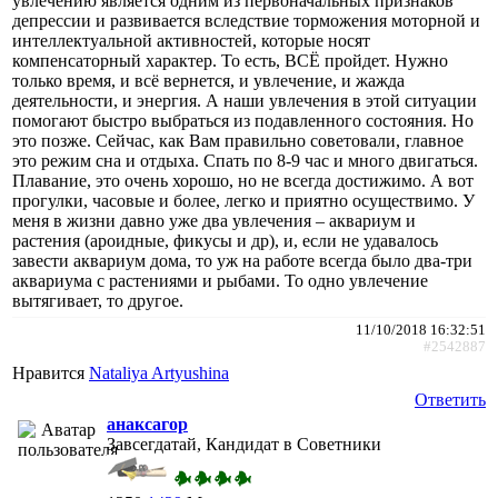
увлечению является одним из первоначальных признаков
депрессии и развивается вследствие торможения моторной и
интеллектуальной активностей, которые носят
компенсаторный характер. То есть, ВСЁ пройдет. Нужно
только время, и всё вернется, и увлечение, и жажда
деятельности, и энергия. А наши увлечения в этой ситуации
помогают быстро выбраться из подавленного состояния. Но
это позже. Сейчас, как Вам правильно советовали, главное
это режим сна и отдыха. Спать по 8-9 час и много двигаться.
Плавание, это очень хорошо, но не всегда достижимо. А вот
прогулки, часовые и более, легко и приятно осуществимо. У
меня в жизни давно уже два увлечения – аквариум и
растения (ароидные, фикусы и др), и, если не удавалось
завести аквариум дома, то уж на работе всегда было два-три
аквариума с растениями и рыбами. То одно увлечение
вытягивает, то другое.
11/10/2018 16:32:51
#2542887
Нравится
Nataliya Artyushina
Ответить
анаксагор
Завсегдатай, Кандидат в Советники