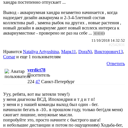
хандра постепенно отпускает ...
Вывод - аквариумная хандра незаметно начинается , когда
надоедает дизайн аквариума и 2-3-4-5летний состав
коллектива рыб , замена рыбок на других , новые растения ,
новый дизайн в аквариуме дают новый всплеск интереса к
аквариумистике - проверено не раз на себе ... ))))))))
11/10/2018 14:32:52
#2542831
Нравится
Nataliya Artyushina
,
Марк11
,
DoraNi
,
Викторович13
,
Corsar
и еще
1 пользователям
Ответить
verdict78
Посетитель
224
47
Санкт-Петербург
Ууу, ребята, вот вы затеяли тему!)
у меня диагнозы ВСД, Ипохондрия и т д и т п!
у меня и у нашей команды выход был один - бег.
начинали бегать в -10.. в прошлом году, только бег(для меня)
сжигает лишние, ненужные мысли.
попробуйте это, просто начните с быстрого шага!
и небольшие дистанции и потом по ощущениям) Ходьба-бег,