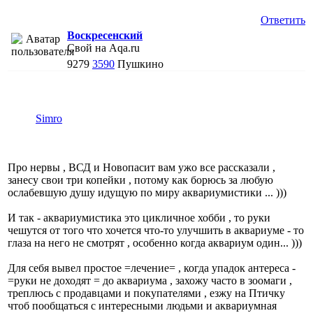
Ответить
Воскресенский
Свой на Aqa.ru
9279
3590
Пушкино
Simro
Про нервы , ВСД и Новопасит вам ужо все рассказали ,
занесу свои три копейки , потому как борюсь за любую
ослабевшую душу идущую по миру аквариумистики ... )))
И так - аквариумистика это цикличное хобби , то руки
чешутся от того что хочется что-то улучшить в аквариуме - то
глаза на него не смотрят , особенно когда аквариум один... )))
Для себя вывел простое =лечение= , когда упадок антереса -
=руки не доходят = до аквариума , захожу часто в зоомаги ,
треплюсь с продавцами и покупателями , езжу на Птичку
чтоб пообщаться с интересными людьми и аквариумная