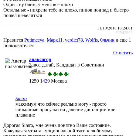
Один - ну блин, у меня всё плохо
Остальные - нихрена тебе не плохо, пинок под зад и быстро
пошел шевелиться
11/10/2018 16:24:01
#2542882
Нравится
Putimceva
,
Марк11
,
verdict78
,
Wolfis
,
0льчик
и еще
1
пользователям
Ответить
анаксагор
Завсегдатай, Кандидат в Советники
1250
1429
Москва
Simro
максимум что сейчас реально могу - просто
спокойные прогулки на дальние дистанции или
плавание
Дорогая Simro, мне очень понятно Ваше состояние.
Кажущаяся утрата эмоциональной тяги к любимому