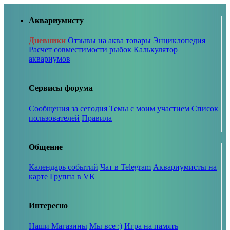
Аквариумисту
Дневники
Отзывы на аква товары
Энциклопедия
Расчет совместимости рыбок
Калькулятор
аквариумов
Сервисы форума
Сообщения за сегодня
Темы с моим участием
Список
пользователей
Правила
Общение
Календарь событий
Чат в Telegram
Аквариумисты на
карте
Группа в VK
Интересно
Наши Магазины
Мы все :)
Игра на память