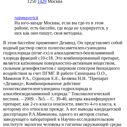
1250
1429
Москва
rainmaverick
На юго-западе Москвы, если вы где-то в этом
районе, есть бассейн, где вода не хлорируется, у
них как они пишут, своя методика.
В этом бассейне применяют Дезавид. Он представляет собой
водный раствор смеси полигексаметилен-гуанидина
гидрохлорида (пгмг-гх) и алкилдиметил-бензиламмоний
хлорида фракций с10-с18. Это комбинированный препарат,
является катионным поверхностно-активным веществом,
сильным дезинфектантом с широким спектром биоцидного
воздействия за счет ПГМГ. В работе Синицына О.О.,
Мамонов Р.А., Одинцов Е.Е., Беляева Н.Н. "Препарат
«Дезавид», Комбинированное действие
полигексаметиленгуанидина гидрохлорида и
алкилбензидиламмоний хлорида." Токсикологический
вестник. – 2009. - №5. – С. 39-40, авторы квалифицируют
препарат, как 2-го класса опасности, вместо 4-го класса, к
которому его относили прежде. А вот выводы кандидатской
диссертации Р.А.Мамонова, одного из авторов статьи,
заведующего лабораторией в Научно-исследовательском
институте экологии человека и гигиены окружающей среды