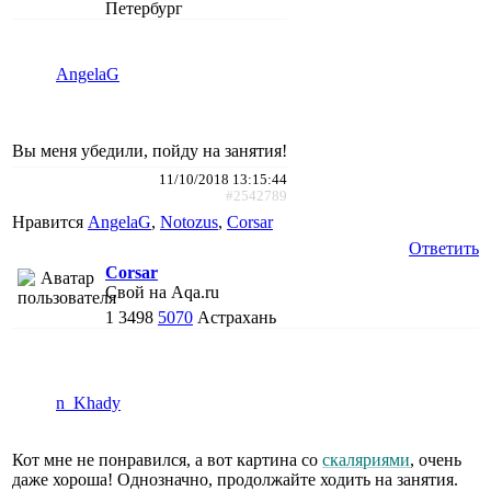
Петербург
AngelaG
Вы меня убедили, пойду на занятия!
11/10/2018 13:15:44
#2542789
Нравится
AngelaG
,
Notozus
,
Corsar
Ответить
Corsar
Свой на Aqa.ru
1
3498
5070
Астрахань
n_Khady
Кот мне не понравился, а вот картина со
скаляриями
, очень
даже хороша! Однозначно, продолжайте ходить на занятия.