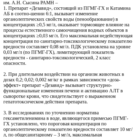
им. А.Н. Сысина РАМН –
1. Препарат «Дезавид», состоящий из ПГМГ-ГХ и Катамина
АБ в соотно-шении 6:1, вызывает изменение
органолептических свойств воды (пенообразование) в
концентрациях ≥0,5 мг/л, оказывает тормозящее влияние на
процессы естественного самоочищения водных объектов в
концентрациях ≥0,03 мг/л. Его максимальная недействующая
концентрация по санитарно-токсикологическому показателю
вредности составляет 0,08 мг/л. ПДК установлена на уровне
0,03 мг/л (по ПГМГ-ГХ), лимитирующий показатель
вредности - санитарно-токсикологический, 2 класс
опасности.
2. При длительном воздействии на организм животных в
дозах 0,2; 0,02; 0,002 мг/кг в рамках зависимости «доза-
эффект» препарат «Дезавид» вызывает структурно-
функциональные изменения печени и активацию АЛТ в
сыворотке крови, что свидетельствует о выраженном
гепатотоксическом действии препарата.
3. В исследованиях по уточнению норматива
гексаметиленимина в воде, являющегося примесью ПГМГ-
ГХ установлено, что пороговая концентрация по
органолептическому показателю вредности составляет 10 мг/
л, по общесанитарному – 3 мг/л, максимальная