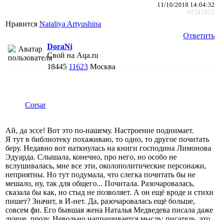
11/10/2018 14:04:32
#2542822
Нравится
Nataliya Artyushina
Ответить
DoraNi
Свой на Aqa.ru
18445
11623
Москва
Corsar
Ай, да эссе! Вот это по-нашему. Настроение поднимает.
Я тут в библиотеку похаживаю, то одно, то другое почитать
беру. Недавно вот наткнулась на книги господина Лимонова
Эдуарда. Слышала, конечно, про него, но особо не
вслушивалась, мне все эти, околополитические персонажи,
неприятны. Но тут подумала, что слегка почитать бы не
мешало, ну, так для общего... Почитала. Разочаровалась,
сказала бы как, но стыд не позволяет. А он ещё вроде и стихи
пишет? Значит, в И-нет. Да, разочаровалась ещё больше,
совсем фи. Его бывшая жена Наталья Медведева писала даже
лучше, прозу. Невольно напрашивается мысль: писатель, это