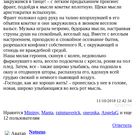
закружимся в танце! – с легким придыханием произнес
франт, подойдя к мысли кокетке вплотную. Щеки мысли
аристократки вспыхнули.
Франт положил одну руку на талию впорхнувшей в его
объятия кокетке и они закружились в звонком веселом
вальсе. Музыка играла незримо, будоража мысли, настраивая
струны души на спокойный, веселый лад. Вместе с веселым
настроением, приходило и спокойное осознание бытия,
разрешался конфликт собственного Я, с окружающей и
отнюдь не враждебной средой.
Наша милая героиня, скинув с колен, недовольно
фыркнувшего кота, весело подскочила с кресла, роняя на пол
плед. Затем, все - также широко улыбаясь, она подошла к
окну и отодвинув шторы, распахнула его, вдохнув всей
грудью свежий и немного пьянящий воздух.
-Господи, как же хорошо жить! – пронеслась у нее в голове,
новая, широко улыбающаяся во весь рот мысль.
11/10/2018 12:42:34
#2542765
Нравится
Minimy
,
Manta
,
rainmaverick
,
oneonka
,
AngelaG
и еще
12 пользователям
Ответить
Notozus