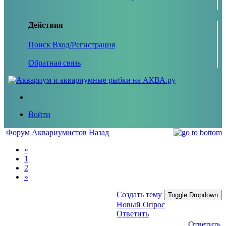
Действия
Поиск
Вход/Регистрация
Обратная связь
Войти
Форум Аквариумистов
Назад
«
1
2
»
Создать тему
Toggle Dropdown
Новый Опрос
Ответить
Ответить