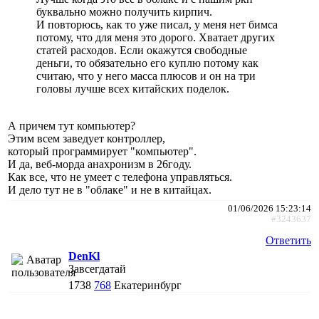
буквально можно получить кирпич.
И повторюсь, как то уже писал, у меня нет бимса
потому, что для меня это дорого. Хватает других
статей расходов. Если окажутся свободные
деньги, то обязательно его куплю потому как
считаю, что у него масса плюсов и он на три
головы лучше всех китайских поделок.
А причем тут компьютер?
Этим всем заведует контроллер,
который программирует "компьютер".
И да, веб-морда анахронизм в 26году.
Как все, что не умеет с телефона управляться.
И дело тут не в "облаке" и не в китайцах.
01/06/2026 15:23:14
#3243637
Ответить
DenKl
Завсегдатай
1738
768
Екатеринбург