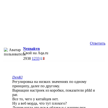
Ответить
Neznakyn
Свой на Aqa.ru
2938
1233
DenKl
Регулировка на низких значениях по одному
принципу, далее по другому.
Вариации настроек из коробки, показатели pfdd и
par.
Все то, чего у китайцев нет.
Ну а веб морда, что тут плохого?
Лучше когда это все в облаке и с нашим ркн