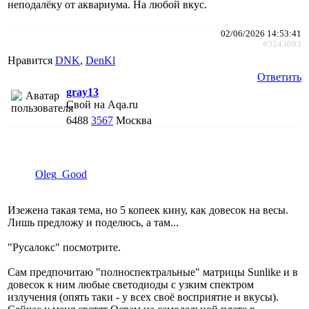
неподалёку от аквариума. На любой вкус.
02/06/2026 14:53:41
#3243693
Нравится
DNK
,
DenKl
Ответить
gray13
Свой на Aqa.ru
6488
3567
Москва
Oleg_Good
Изежена такая тема, но 5 копеек кину, как довесок на весы.
Лишь предложу и поделюсь, а там...
"Русалокс" посмотрите.
Сам предпочитаю "полноспектральные" матрицы Sunlike и в
довесок к ним любые светодиоды с узким спектром
излучения (опять таки - у всех своё восприятие и вкусы).