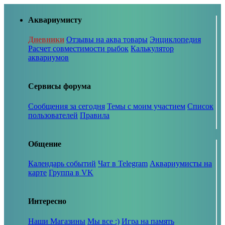
Аквариумисту
Дневники
Отзывы на аква товары
Энциклопедия
Расчет совместимости рыбок
Калькулятор
аквариумов
Сервисы форума
Сообщения за сегодня
Темы с моим участием
Список
пользователей
Правила
Общение
Календарь событий
Чат в Telegram
Аквариумисты на
карте
Группа в VK
Интересно
Наши Магазины
Мы все :)
Игра на память