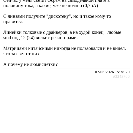
Сейчас у меня светят Осрам на самодельной плате в
половину тока, а какие, уже не помню (0,75А)
С линзами получите "дискотеку", но и такое кому-то
нравится.
Линейки толковые с драйверов, а на худой конец - любые
smd под 12 (24) вольт с резисторами.
Матрицами китайскими никогда не пользовался и не видел,
что за свет от них.
А почему не люмисцетки?
02/06/2026 15:38:20
#3243700