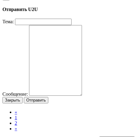
Отправить U2U
Тема:
Сообщение:
Закрыть
Отправить
«
1
2
»