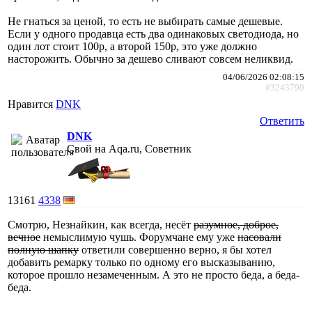
Не гнаться за ценой, то есть не выбирать самые дешевые.
Если у одного продавца есть два одинаковых светодиода, но
один лот стоит 100р, а второй 150р, это уже должно
насторожить. Обычно за дешево сливают совсем неликвид.
04/06/2026 02:08:15
#3243790
Нравится
DNK
Ответить
DNK
Свой на Aqa.ru, Советник
13161
4338
Смотрю, Незнайкин, как всегда, несёт
разумное, доброе,
вечное
немыслимую чушь. Форумчане ему уже
насовали
полную шапку
ответили совершенно верно, я бы хотел
добавить ремарку только по одному его высказыванию,
которое прошло незамеченным. А это не просто беда, а беда-
беда.