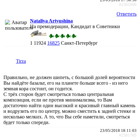
#2501696
Ответить
Nataliya Artyushina
На премодерации, Кандидат в Советники
1
11924
16825
Санкт-Петербург
Tirza
Правильно, не должен шипеть, с большой долей вероятности
Вы найдёте базальт, его на планете больше всего - из него
земная кора состоит, он годится.
С трёх сторон будет смотреться только центральная
композиция, если не против минимализма, то Вам
достаточно найти один высокий и красивый главный камень
и водрузить его по центру, можно сместить к задней стенке и
несколько мелких. А то, что Вы себе наметили, смотреться
будет только спереди.
23/05/2018 18:11:03
#2501705