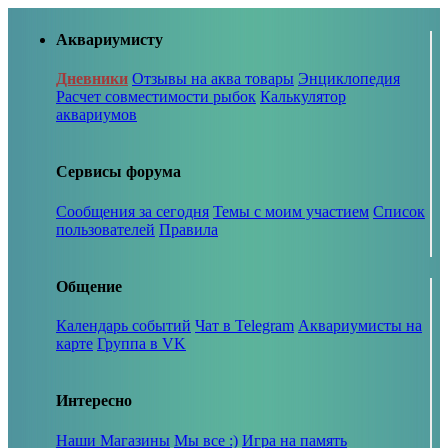
Аквариумисту
Дневники
Отзывы на аква товары
Энциклопедия
Расчет совместимости рыбок
Калькулятор
аквариумов
Сервисы форума
Сообщения за сегодня
Темы с моим участием
Список
пользователей
Правила
Общение
Календарь событий
Чат в Telegram
Аквариумисты на
карте
Группа в VK
Интересно
Наши Магазины
Мы все :)
Игра на память