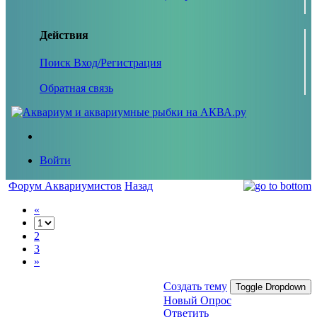
Действия
Поиск
Вход/Регистрация
Обратная связь
Войти
Форум Аквариумистов
Назад
«
2
3
»
Создать тему
Toggle Dropdown
Новый Опрос
Ответить