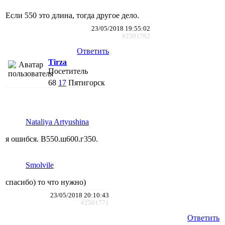
Если 550 это длина, тогда другое дело.
23/05/2018 19:55:02
#2501762
Ответить
Tirza
Посетитель
68
17
Пятигорск
Nataliya Artyushina
я ошибся. В550.ш600.г350.
Smolvile
спасибо) то что нужно)
23/05/2018 20:10:43
#2501771
Ответить