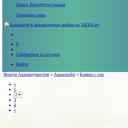
Поиск
Вход/Регистрация
Обратная связь
0
Сообщения за сегодня
Войти
Форум Аквариумистов
»
Акваскейп
»
Камни с гор
«
1
3
4
»