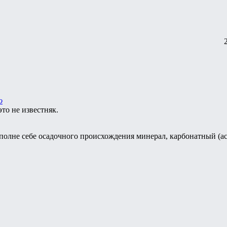
о
это не известняк.
вполне себе осадочного происхождения минерал, карбонатный (ас