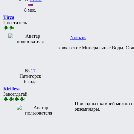
8 мес.
Tirza
Посетитель
Notozus
кавказские Минеральные Воды, Ста
68
17
Пятигорск
6 года
Kirilless
Завсегдатай
Пригодных камней можно пои
экземпляры.