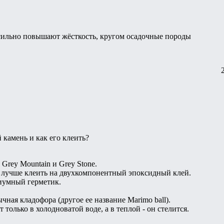
 сильно повышают жёсткость, кругом осадочные породы
й камень и как его клеить?
Grey Mountain и Grey Stone.
 лучше клеить на двухкомпонентный эпоксидный клей.
иумный герметик.
чная кладофора (другое ее название Marimo ball).
олько в холодноватой воде, а в теплой - он стелится.