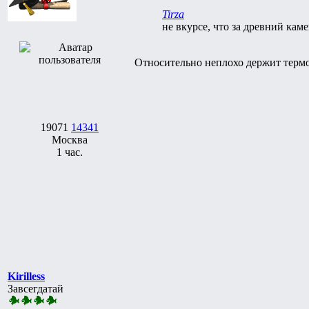
Tirza
не вкурсе, что за древний каме
Относительно неплохо держит термо
19071
14341
Москва
1 час.
Kirilless
Завсегдатай