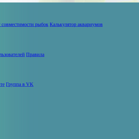
т совместимости рыбок
Калькулятор аквариумов
льзователей
Правила
те
Группа в VK