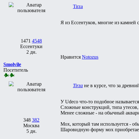
Tirza
Я из Ессентуков, многие из камней
1471
4548
Ессентуки
2 дн.
Нравится
Notozus
Smolvile
Посетитель
Tirza
не в курсе, что за древни
У Udeco что-то подобное называется 
Сложные конструкций, типа утесов,
Менее сложные - на обычный аквар
348
382
Мох, который там используется - обы
Москва
Шаровидную форму мох приобретает т
5 дн.