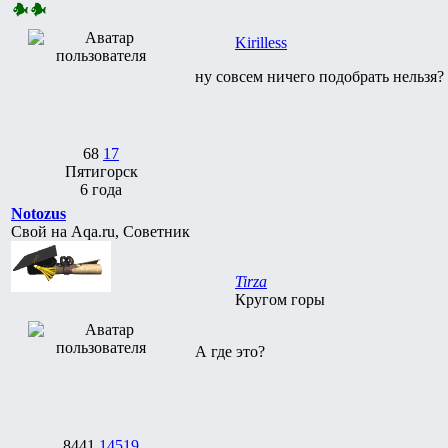
Kirilless
ну совсем ничего подобрать нельзя
68
17
Пятигорск
6 года
Notozus
Свой на Aqa.ru, Советник
Tirza
Кругом горы
А где это?
8441
14519