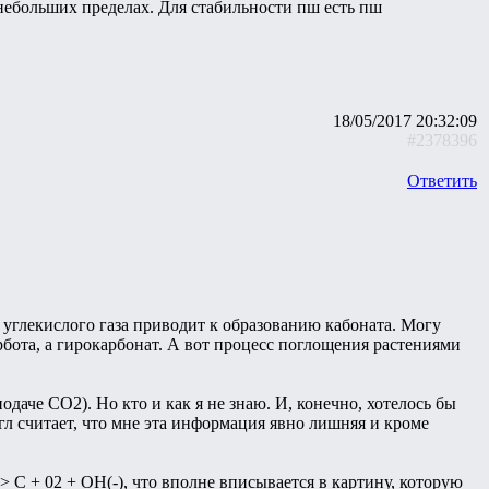
 небольших пределах. Для стабильности пш есть пш
18/05/2017 20:32:09
#2378396
Ответить
е углекислого газа приводит к образованию кабоната. Могу
арбота, а гирокарбонат. А вот процесс поглощения растениями
одаче CO2). Но кто и как я не знаю. И, конечно, хотелось бы
угл считает, что мне эта информация явно лишняя и кроме
> C + 02 + OH(-), что вполне вписывается в картину, которую