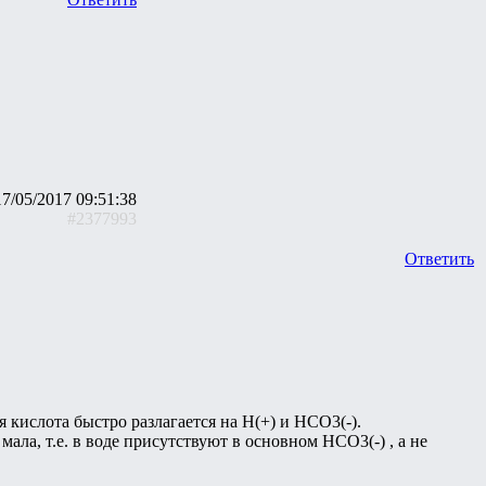
17/05/2017 09:51:38
#2377993
Ответить
кислота быстро разлагается на H(+) и HCO3(-).
ала, т.е. в воде присутствуют в основном HCO3(-) , а не