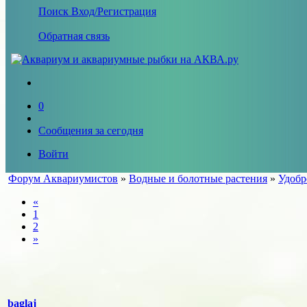
Поиск
Вход/Регистрация
Обратная связь
0
Сообщения за сегодня
Войти
Форум Аквариумистов
»
Водные и болотные растения
»
Удобр
«
1
2
»
baglaj