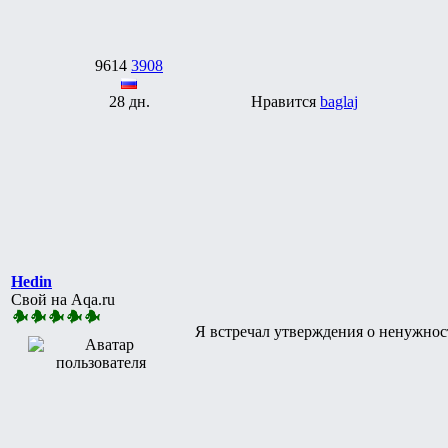
9614
3908
28 дн.
Нравится
baglaj
Hedin
Свой на Aqa.ru
Я встречал утверждения о ненужност