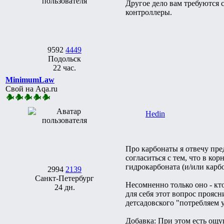
Другое дело вам требуются 
контроллеры.
9592
4449
Подольск
22 час.
MinimumLaw
Свой на Aqa.ru
Hedin
Про карбонаты я отвечу пред
согласиться с тем, что в ко
гидрокарбоната (и/или карбо
2994
2139
Санкт-Петербург
Несомненно только оно - кто
24 дн.
для себя этот вопрос проясн
детсадовского "потребляем у
Добавка: При этом есть ощущ