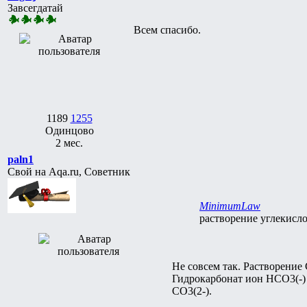
Завсегдатай
Всем спасибо.
1189
1255
Одинцово
2 мес.
paln1
Свой на Aqa.ru, Советник
MinimumLaw
растворение углекислог
Не совсем так. Растворение
Гидрокарбонат ион HCO3(-) т
CO3(2-).