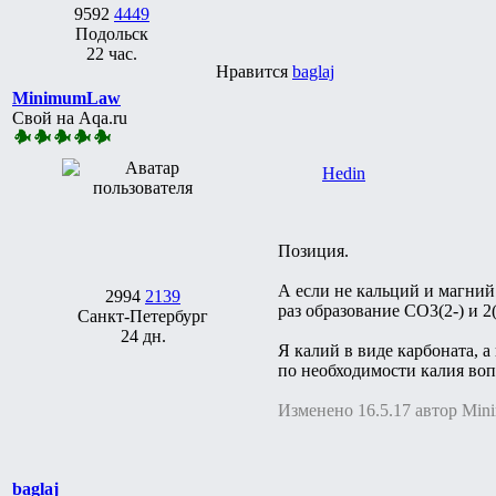
9592
4449
Подольск
22 час.
Нравится
baglaj
MinimumLaw
Свой на Aqa.ru
Hedin
Позиция.
А если не кальций и магний.
2994
2139
раз образование CO3(2-) и 2
Санкт-Петербург
24 дн.
Я калий в виде карбоната, а
по необходимости калия вопр
Изменено 16.5.17 автор Mi
baglaj