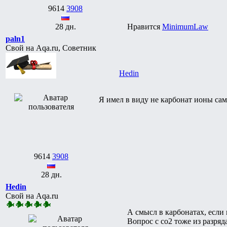
9614
3908
28 дн.
Нравится
MinimumLaw
paln1
Свой на Aqa.ru, Советник
Hedin
Я имел в виду не карбонат ионы сами
9614
3908
28 дн.
Hedin
Свой на Aqa.ru
А смысл в карбонатах, если
Вопрос с со2 тоже из разря