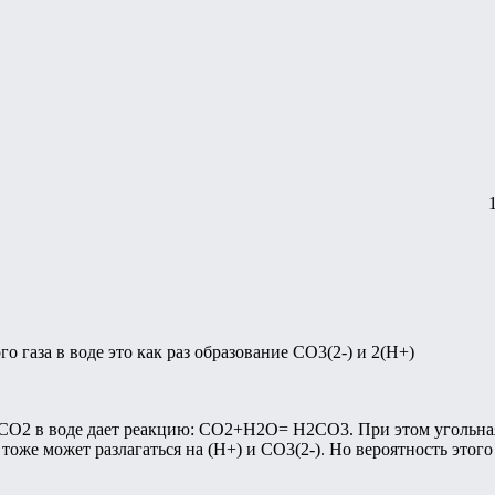
о газа в воде это как раз образование CO3(2-) и 2(H+)
 СО2 в воде дает реакцию: CO2+H2O= H2CO3. При этом угольная 
оже может разлагаться на (H+) и CO3(2-). Но вероятность этого м