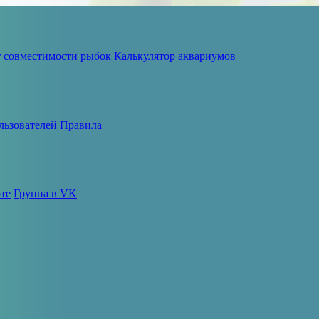
т совместимости рыбок
Калькулятор аквариумов
льзователей
Правила
те
Группа в VK