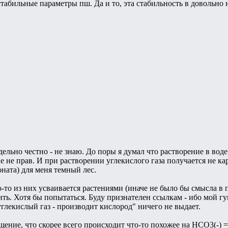
стабильные параметры пш. Да и то, эта стабильность в довольно
ельно честно - не знаю. До поры я думал что растворение в вод
рне не прав. И при растворении углекислого газа получается не к
ната) для меня темный лес.
-то из них усваивается растениями (иначе не было бы смысла в п
ить. Хотя бы попытаться. Буду признателен ссылкам - ибо мой г
глекислый газ - производит кислород" ничего не выдает.
ение, что скорее всего происходит что-то похожее на HCO3(-) =