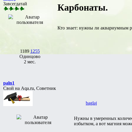
Завсегдатай
Карбонаты.
Кто знает: нужны ли аквариумным р
1189
1255
Одинцово
2 мес.
paln1
Свой на Aqa.ru, Советник
baglaj
Нужны в умеренных количест
избытком, а вот магния може