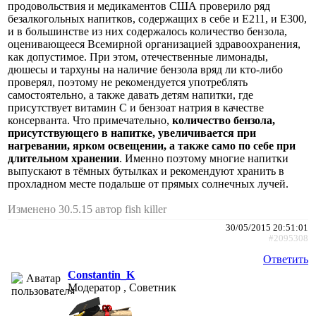
продовольствия и медикаментов США проверило ряд
безалкогольных напитков, содержащих в себе и Е211, и Е300,
и в большинстве из них содержалось количество бензола,
оценивающееся Всемирной организацией здравоохранения,
как допустимое. При этом, отечественные лимонады,
дюшесы и тархуны на наличие бензола вряд ли кто-либо
проверял, поэтому не рекомендуется употреблять
самостоятельно, а также давать детям напитки, где
присутствует витамин C и бензоат натрия в качестве
консерванта. Что примечательно,
количество бензола,
присутствующего в напитке, увеличивается при
нагревании, ярком освещении, а также само по себе при
длительном хранении
. Именно поэтому многие напитки
выпускают в тёмных бутылках и рекомендуют хранить в
прохладном месте подальше от прямых солнечных лучей.
Изменено 30.5.15 автор fish killer
30/05/2015 20:51:01
#2095308
Ответить
Constantin_K
Модератор , Советник