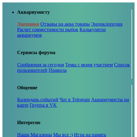
Аквариумисту
Дневники
Отзывы на аква товары
Энциклопедия
Расчет совместимости рыбок
Калькулятор
аквариумов
Сервисы форума
Сообщения за сегодня
Темы с моим участием
Список
пользователей
Правила
Общение
Календарь событий
Чат в Telegram
Аквариумисты на
карте
Группа в VK
Интересно
Наши Магазины
Мы все :)
Игра на память