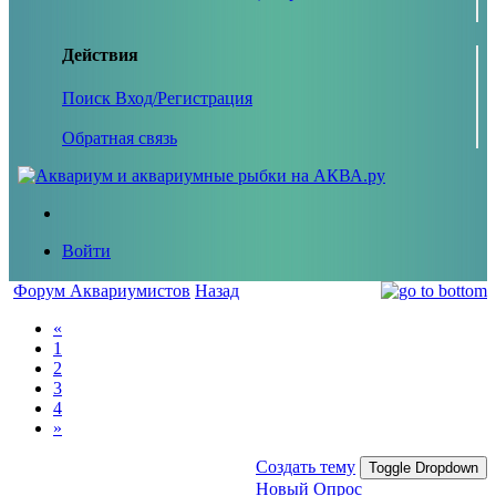
Действия
Поиск
Вход/Регистрация
Обратная связь
Войти
Форум Аквариумистов
Назад
«
1
2
3
4
»
Создать тему
Toggle Dropdown
Новый Опрос