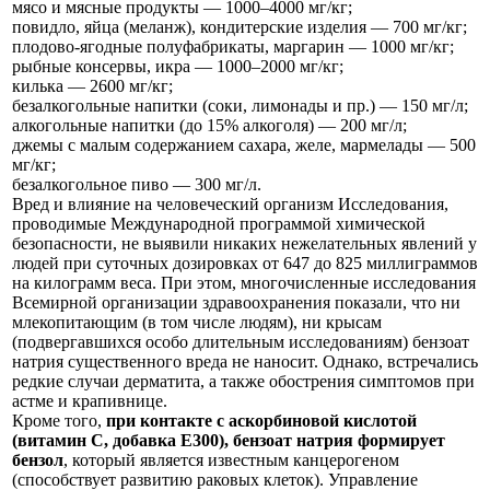
мясо и мясные продукты — 1000–4000 мг/кг;
повидло, яйца (меланж), кондитерские изделия — 700 мг/кг;
плодово-ягодные полуфабрикаты, маргарин — 1000 мг/кг;
рыбные консервы, икра — 1000–2000 мг/кг;
килька — 2600 мг/кг;
безалкогольные напитки (соки, лимонады и пр.) — 150 мг/л;
алкогольные напитки (до 15% алкоголя) — 200 мг/л;
джемы с малым содержанием сахара, желе, мармелады — 500
мг/кг;
безалкогольное пиво — 300 мг/л.
Вред и влияние на человеческий организм Исследования,
проводимые Международной программой химической
безопасности, не выявили никаких нежелательных явлений у
людей при суточных дозировках от 647 до 825 миллиграммов
на килограмм веса. При этом, многочисленные исследования
Всемирной организации здравоохранения показали, что ни
млекопитающим (в том числе людям), ни крысам
(подвергавшихся особо длительным исследованиям) бензоат
натрия существенного вреда не наносит. Однако, встречались
редкие случаи дерматита, а также обострения симптомов при
астме и крапивнице.
Кроме того,
при контакте с аскорбиновой кислотой
(витамин C, добавка Е300), бензоат натрия формирует
бензол
, который является известным канцерогеном
(способствует развитию раковых клеток). Управление