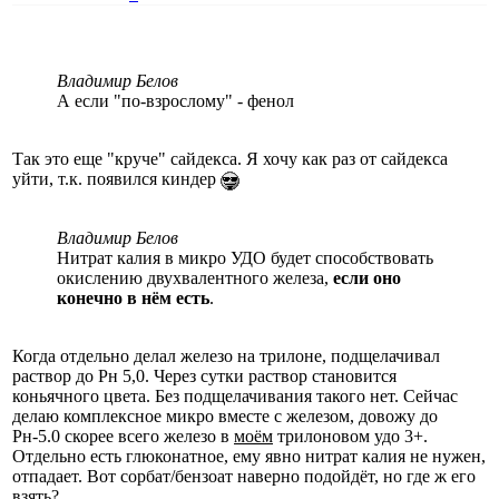
Владимир Белов
А если "по-взрослому" - фенол
Так это еще "круче" сайдекса. Я хочу как раз от сайдекса
уйти, т.к. появился киндер
Владимир Белов
Нитрат калия в микро УДО будет способствовать
окислению двухвалентного железа,
если оно
конечно в нём есть
.
Когда отдельно делал железо на трилоне, подщелачивал
раствор до Рн 5,0. Через сутки раствор становится
коньячного цвета. Без подщелачивания такого нет. Сейчас
делаю комплексное микро вместе с железом, довожу до
Рн-5.0 скорее всего железо в
моём
трилоновом удо 3+.
Отдельно есть глюконатное, ему явно нитрат калия не нужен,
отпадает. Вот сорбат/бензоат наверно подойдёт, но где ж его
взять?