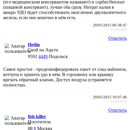
(его медицинским консервантом называют) и сорбат/бензоат
(пищевой консервант), лучше оба сразу. Нитрат калия в
микро УДО будет способствовать окислению двухвалентного
железа, если оно конечно в нём есть.
29/05/2015 00:38:47
#2094869
Ответить
Hedin
Свой на Aqa.ru
9592
4449
Подольск
Самое простое - продезинфицировать пакет от сока майонеза,
кетчупа и хранить удо в нём. В горловину или крышку
врезать обратный клапан. Доступ воздуха устраняется
полностью.
29/05/2015 19:07:46
#2095078
Ответить
fish killer
Посетитель
88
8
Москва