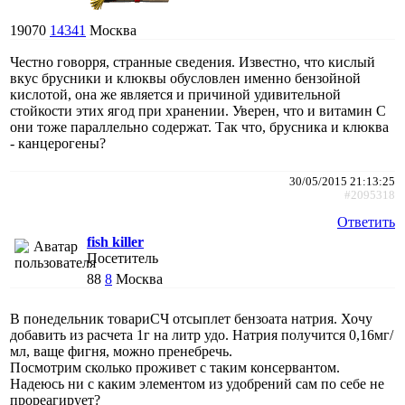
19070
14341
Москва
Честно говорря, странные сведения. Известно, что кислый
вкус брусники и клюквы обусловлен именно бензойной
кислотой, она же является и причиной удивительной
стойкости этих ягод при хранении. Уверен, что и витамин С
они тоже параллельно содержат. Так что, брусника и клюква
- канцерогены?
30/05/2015 21:13:25
#2095318
Ответить
fish killer
Посетитель
88
8
Москва
В понедельник товариСЧ отсыплет бензоата натрия. Хочу
добавить из расчета 1г на литр удо. Натрия получится 0,16мг/
мл, ваще фигня, можно пренебречь.
Посмотрим сколько проживет с таким консервантом.
Надеюсь ни с каким элементом из удобрений сам по себе не
прореагирует?