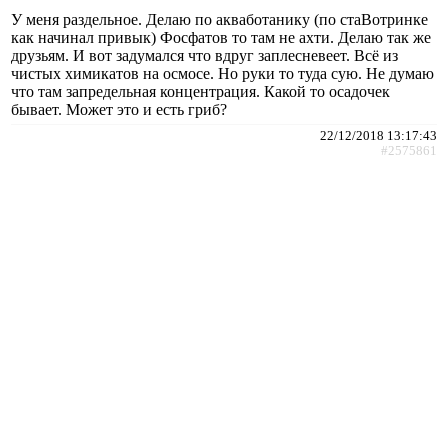
У меня раздельное. Делаю по акваботанику (по стаВотринке
как начинал привык) Фосфатов то там не ахти. Делаю так же
друзьям. И вот задумался что вдруг заплесневеет. Всё из
чистых химикатов на осмосе. Но руки то туда сую. Не думаю
что там запредельная концентрация. Какой то осадочек
бывает. Может это и есть гриб?
22/12/2018 13:17:43
#2575861