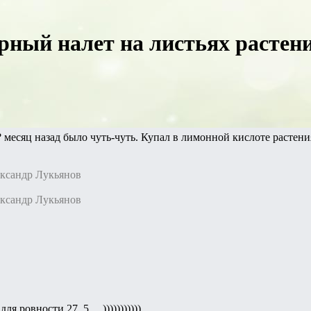
рный налет на листьях растени
? месяц назад было чуть-чуть. Купал в лимонной кислоте растени
ександр Лукьянов
ександр Лукьянов
ля ровности 27 ,5 ... )))))))))))