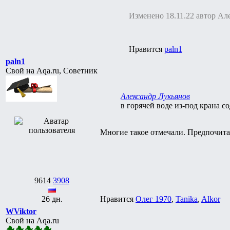
Изменено 18.11.22 автор Ал
Нравится
paln1
paln1
Свой на Aqa.ru, Советник
Александр Лукьянов
в горячей воде из-под крана 
Многие такое отмечали. Предпочита
9614
3908
26 дн.
Нравится
Олег 1970
,
Tanika
,
Alkor
WViktor
Свой на Aqa.ru