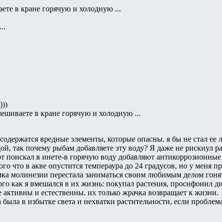
аете в кране горячую и холодную ...
..
)))
смешиваете в кране горячую и холодную ...
 содержатся вредные элементы, которые опасны. я бы не стал ее л
ой, так почему рыбам добавляете эту воду? Я даже не рискнул р
от поискал в инете-в горячую воду добавляют антикоррозионные
го что в акве опустится темпераура до 24 градусов, но у меня 
мка молинезии перестала заниматься своим любимым делом гонять
ого как я вмешался в их жизнь: покупал растения, просифонил д
е активны и естественны. их только жрачка возвращает к жизни.
а была в избытке света и нехватки растительности, если проблем