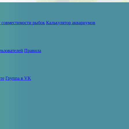
т совместимости рыбок
Калькулятор аквариумов
льзователей
Правила
те
Группа в VK