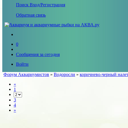
Поиск
Вход/Регистрация
Обратная связь
0
Сообщения за сегодня
Войти
Форум Аквариумистов
»
Водоросли
»
коричнево-черный налет
«
1
3
4
»