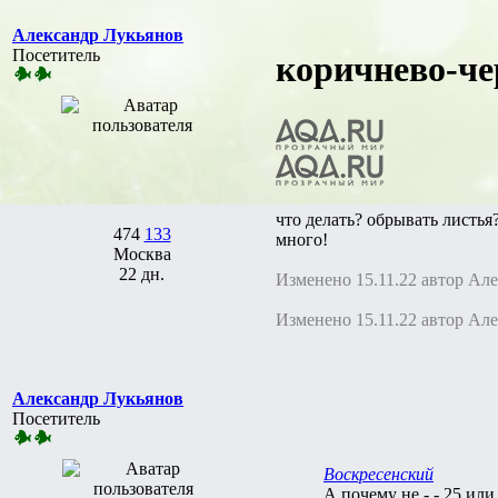
Александр Лукьянов
Посетитель
коричнево-че
что делать? обрывать листья
474
133
много!
Москва
22 дн.
Изменено 15.11.22 автор Ал
Изменено 15.11.22 автор Ал
Александр Лукьянов
Посетитель
Воскресенский
А почему не - - 25 или д