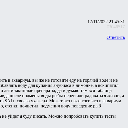
17/11/2022 21:45:31
#3046517
Ответить
ить в аквариум, вы же не готовите еду на горячей воде и не
азбавлять воду для купания анубиаса в лимонке, а вскипятил
 и антинакипные препараты, да и думаю там вся таблица
правда после подмены воды рыбы перестали радоваться жизни, а
 SAI и своего ухажера. Может это из-за того что в аквариум
но, стенки почистил, подменил воду поведение рыб
а не уйдет я буду писать. Можно попробовать купить тесты