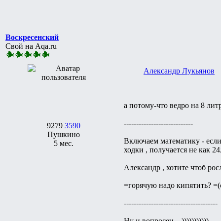
Воскресенский
Свой на Aqa.ru
Александр Лукьянов
а потому-что ведро на 8 литр
----------------------------
9279
3590
Пушкино
Включаем математику - если у
5 мес.
ходки , получается не как 24
Александр , хотите чтоб росли
=горячую надо кипятить? =(с)
--------------------------------------
Ну и вопросец... )))))))))))