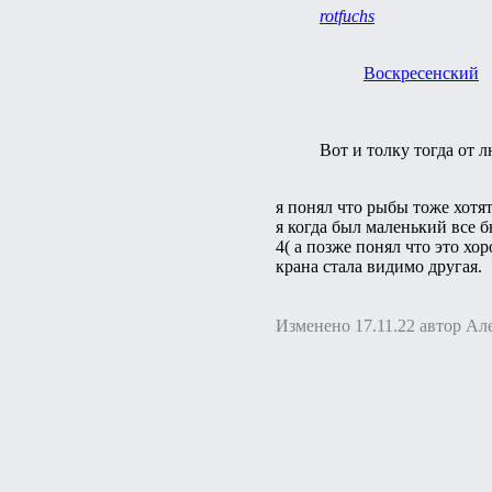
rotfuchs
Воскресенский
Вот и толку тогда от 
я понял что рыбы тоже хотя
я когда был маленький все б
4( а позже понял что это хо
крана стала видимо другая.
Изменено 17.11.22 автор Ал