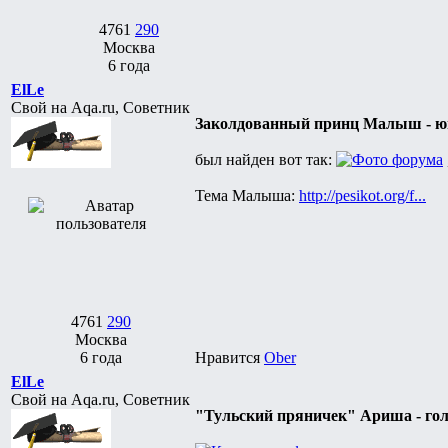
4761
290
Москва
6 года
ElLe
Свой на Aqa.ru, Советник
Заколдованный принц Малыш - ю
был найден вот так:
Тема Малыша:
http://pesikot.org/f...
4761
290
Москва
6 года
Нравится
Ober
ElLe
Свой на Aqa.ru, Советник
"Тульский пряничек" Ариша - гол