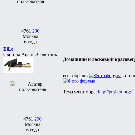
4761
290
Москва
6 года
ElLe
Свой на Aqa.ru, Советник
Домашний и ласковый красавец 
его забрали:
, он о
Тема Фенимора:
http://pesikot.org/f..
4761
290
Москва
6 года