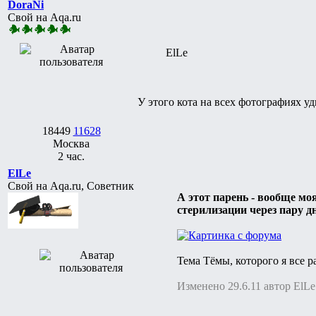
DoraNi
Свой на Aqa.ru
ElLe
У этого кота на всех фотографиях уд
18449
11628
Москва
2 час.
ElLe
Свой на Aqa.ru, Советник
А этот парень - вообще моя
стерилизации через пару д
Тема Тёмы, которого я все 
Изменено 29.6.11 автор ElLe