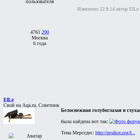
Изменено 22.9.14 автор ElLe
4761
290
Москва
6 года
ElLe
Свой на Aqa.ru, Советник
Белоснежная голубоглазая и глуха
была найдена вот так:
Тема Мерседес:
http://pesikot.org/f...