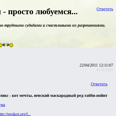
- просто любуемся...
Ответить
ьно трудными судьбами и счастливыми их разрешениями.
22/04/2011 12:11:07
#1413216
Ответить
ликс - кот мечты, невский маскарадный ред-табби-пойнт
ttp://pesikot.org/f...