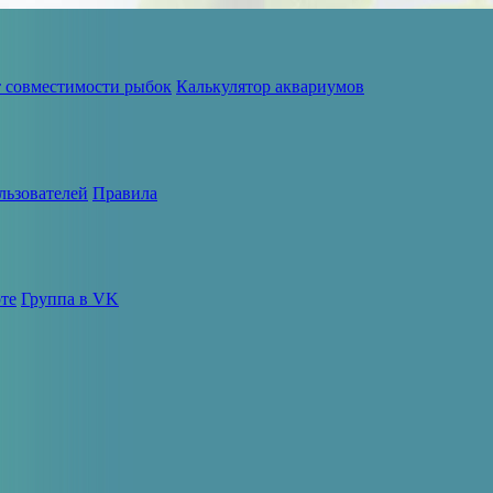
т совместимости рыбок
Калькулятор аквариумов
льзователей
Правила
те
Группа в VK