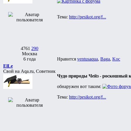
Тема:
http://pesikot.org/f...
4761
290
Москва
6 года
Нравится
ventusaqua
,
Baga
,
Koc
ElLe
Свой на Aqa.ru, Советник
Чудо природы Чейз - роскошный к
обнаружен вот таким:
Тема:
http://pesikot.org/f...