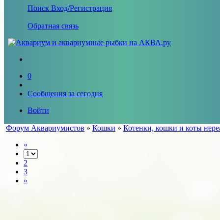
Поиск
Вход/Регистрация
Обратная связь
0
Сообщения за сегодня
Войти
Форум Аквариумистов
»
Кошки
»
Котенки, кошки и коты нереа
«
2
3
»