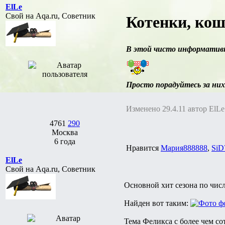
ElLe
Свой на Aqa.ru, Советник
Котенки, кош
В этой чисто информативн
Просто порадуйтесь за них
Изменено 29.4.11 автор ElLe
4761
290
Москва
6 года
Нравится
Мария888888
,
SiD
ElLe
Свой на Aqa.ru, Советник
Основной хит сезона по чис
Найден вот таким:
Тема Феликса с более чем с