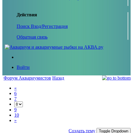
Действия
Поиск
Вход/Регистрация
Обратная связь
Войти
Форум Аквариумистов
Назад
«
6
7
9
10
»
Создать тему
Toggle Dropdown