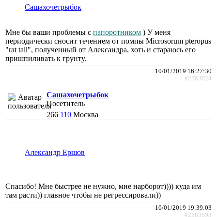
Сашахочетрыбок
Мне бы ваши проблемы с
папоротником
) У меня
периодически сносит течением от помпы Microsorum pteropus
"rat tail", полученный от Александра, хоть и стараюсь его
пришпиливать к грунту.
10/01/2019 16:27:30
#2583624
Сашахочетрыбок
Посетитель
266
110
Москва
Александр Ершов
Спасибо! Мне быстрее не нужно, мне нарборот)))) куда им
там расти)) главное чтобы не регрессировали))
10/01/2019 19:39:03
#2583693