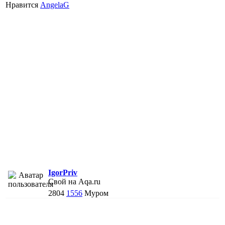
Нравится
AngelaG
IgorPriv
Свой на Aqa.ru
2804
1556
Муром