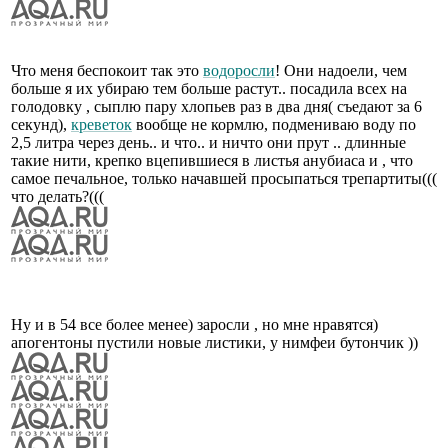
Что меня беспокоит так это
водоросли
! Они надоели, чем
больше я их убираю тем больше растут.. посадила всех на
голодовку , сыплю пару хлопьев раз в два дня( съедают за 6
секунд),
креветок
вообще не кормлю, подмениваю воду по
2,5 литра через день.. и что.. и ничто они прут .. длинные
такие нити, крепко вцепившиеся в листья анубиаса и , что
самое печальное, только начавшей просыпаться трепартиты(((
что делать?(((
Ну и в 54 все более менее) заросли , но мне нравятся)
апогентоны пустили новые листики, у нимфеи бутончик ))