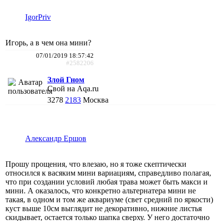
IgorPriv
Игорь, а в чем она мини?
07/01/2019 18:57:42
#2582206
Злой Гном
Свой на Aqa.ru
3278
2183
Москва
Александр Ершов
Прошу прощения, что влезаю, но я тоже скептически
относился к васяким мини вариациям, справедливо полагая,
что при создании условий любая трава может быть макси и
мини. А оказалось, что конкретно альтернатера мини не
такая, в одном и том же аквариуме (свет средний по яркости)
куст выше 10см выглядит не декоративно, нижние листья
скидывает, остается только шапка сверху. У него достаточно