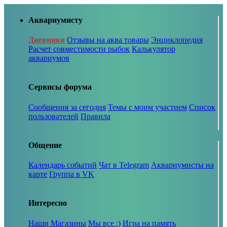
Аквариумисту
Дневники
Отзывы на аква товары
Энциклопедия
Расчет совместимости рыбок
Калькулятор
аквариумов
Сервисы форума
Сообщения за сегодня
Темы с моим участием
Список
пользователей
Правила
Общение
Календарь событий
Чат в Telegram
Аквариумисты на
карте
Группа в VK
Интересно
Наши Магазины
Мы все :)
Игра на память