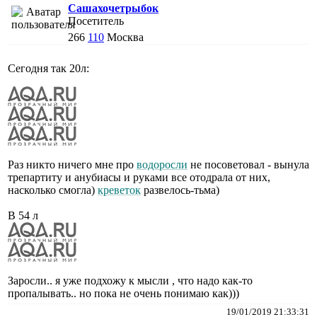
Сашахочетрыбок
Посетитель
266
110
Москва
Сегодня так 20л:
Раз никто ничего мне про
водоросли
не посоветовал - вынула
трепартиту и анубиасы и руками все отодрала от них,
насколько смогла)
креветок
развелось-тьма)
В 54 л
Заросли.. я уже подхожу к мысли , что надо как-то
пропалывать.. но пока не очень понимаю как)))
19/01/2019 21:33:31