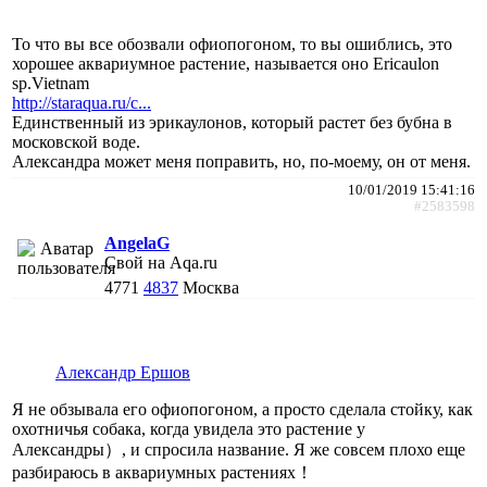
То что вы все обозвали офиопогоном, то вы ошиблись, это
хорошее аквариумное растение, называется оно Ericaulon
sp.Vietnam
http://staraqua.ru/c...
Единственный из эрикаулонов, который растет без бубна в
московской воде.
Александра может меня поправить, но, по-моему, он от меня.
10/01/2019 15:41:16
#2583598
AngelaG
Свой на Aqa.ru
4771
4837
Москва
Александр Ершов
Я не обзывала его офиопогоном, а просто сделала стойку, как
охотничья собака, когда увидела это растение у
Александры）, и спросила название. Я же совсем плохо еще
разбираюсь в аквариумных растениях！