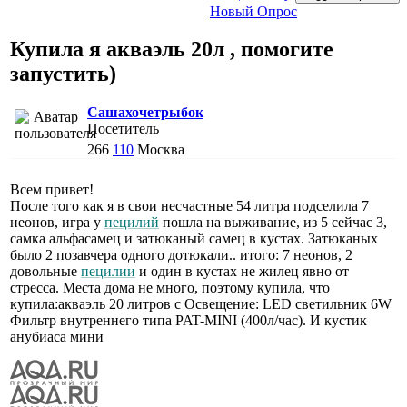
Новый Опрос
Купила я акваэль 20л , помогите
запустить)
Сашахочетрыбок
Посетитель
266
110
Москва
Всем привет!
После того как я в свои несчастные 54 литра подселила 7
неонов, игра у
пецилий
пошла на выживание, из 5 сейчас 3,
самка альфасамец и затюканый самец в кустах. Затюканых
было 2 позавчера одного дотюкали.. итого: 7 неонов, 2
довольные
пецилии
и один в кустах не жилец явно от
стресса. Места дома не много, поэтому купила, что
купила:акваэль 20 литров с Освещение: LED светильник 6W
Фильтр внутреннего типа PAT-MINI (400л/час). И кустик
анубиаса мини