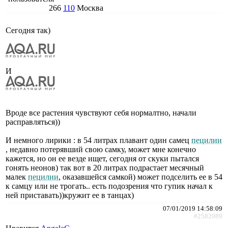
266
110
Москва
Сегодня так)
И
Вроде все растения чувствуют себя нормалтно, начали
расправляться))
И немного лирики : в 54 литрах плавант один самец
пецилии
, недавно потерявший свою самку, может мне конечно
кажется, но он ее везде ищет, сегодня от скуки пытался
гонять неонов) так вот в 20 литрах подрастает месячный
малек
пецилии
, оказавшейся самкой) может подселить ее в 54
к самцу или не трогать.. есть подозрения что гупик начал к
ней приставать))кружит ее в танцах)
07/01/2019 14:58:09
#2582089