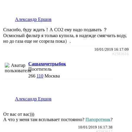
Александр Ершов
Спасибо, буду ждать！А СО2 ему надо подавать ？
Осмосный фильтр я только купила, в надежде смягчить воду,
но до газа еще не созрела пока）.
10/01/2019 16:17:09
#2583616
Сашахочетрыбок
Посетитель
266
110
Москва
Александр Ершов
От вас от вас)))
А что у меня там всплывает постоянно?
Папоротник
?
10/01/2019 16:17:38
#2583617