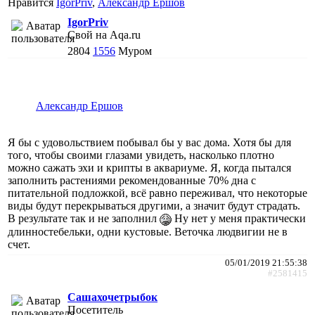
Нравится
IgorPriv
,
Александр Ершов
IgorPriv
Свой на Aqa.ru
2804
1556
Муром
Александр Ершов
Я бы с удовольствием побывал бы у вас дома. Хотя бы для
того, чтобы своими глазами увидеть, насколько плотно
можно сажать эхи и крипты в аквариуме. Я, когда пытался
заполнить растениями рекомендованные 70% дна с
питательной подложкой, всё равно переживал, что некоторые
виды будут перекрываться другими, а значит будут страдать.
В результате так и не заполнил
Ну нет у меня практически
длинностебельки, одни кустовые. Веточка людвигии не в
счет.
05/01/2019 21:55:38
#2581415
Сашахочетрыбок
Посетитель