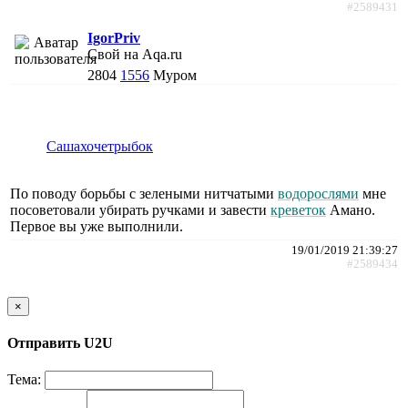
#2589431
IgorPriv
Свой на Aqa.ru
2804
1556
Муром
Сашахочетрыбок
По поводу борьбы с зелеными нитчатыми
водорослями
мне
посоветовали убирать ручками и завести
креветок
Амано.
Первое вы уже выполнили.
19/01/2019 21:39:27
#2589434
×
Отправить U2U
Тема: