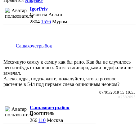
Нравится
AngelaG
IgorPriv
Свой на Aqa.ru
2804
1556
Муром
Сашахочетрыбок
Месячную самку к самцу как бы рано. Как бы не случилось
чего-нибудь страшного. Хотя за живородками педофилии не
замечал.
Александра, подскажите, пожалуйста, что за розовое
растение в 54л под первым слева одиночным неоном?
07/01/2019 15:10:55
#2582095
Сашахочетрыбок
Посетитель
266
110
Москва