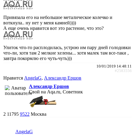
Привязала его на небольшое металическое колечко и
воткнула.. ну нет у меня камней))))
А еще очень нравится вот это растение, что это?
Улиток что-то расплодилась, устрою им пару дней голодовки
что-ли, хотя там 2 мелкие хелены... хотя малек там все-таки ,
завтра покормлю его чуть-чуть)))
10/01/2019 14:48:11
#2583556
Нравится
AngelaG
,
Александр Ершов
Александр Ершов
Свой на Aqa.ru, Советник
2
11795
9522
Москва
AngelaG