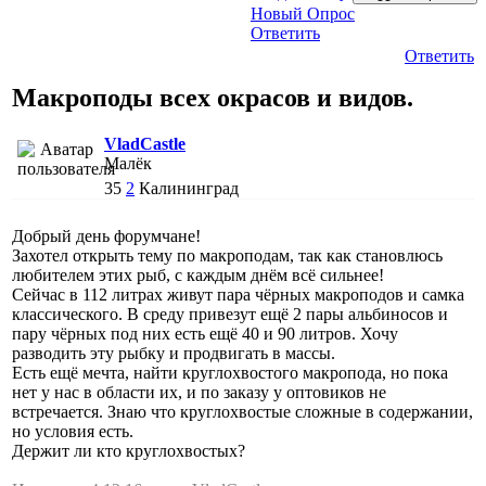
Новый Опрос
Ответить
Ответить
Макроподы всех окрасов и видов.
VladCastle
Малёк
35
2
Калининград
Добрый день форумчане!
Захотел открыть тему по макроподам, так как становлюсь
любителем этих рыб, с каждым днём всё сильнее!
Сейчас в 112 литрах живут пара чёрных макроподов и самка
классического. В среду привезут ещё 2 пары альбиносов и
пару чёрных под них есть ещё 40 и 90 литров. Хочу
разводить эту рыбку и продвигать в массы.
Есть ещё мечта, найти круглохвостого макропода, но пока
нет у нас в области их, и по заказу у оптовиков не
встречается. Знаю что круглохвостые сложные в содержании,
но условия есть.
Держит ли кто круглохвостых?