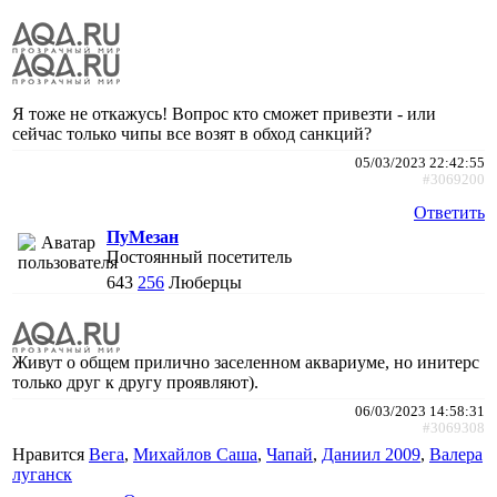
Я тоже не откажусь! Вопрос кто сможет привезти - или
сейчас только чипы все возят в обход санкций?
05/03/2023 22:42:55
#3069200
Ответить
ПуМезан
Постоянный посетитель
643
256
Люберцы
Живут о общем прилично заселенном аквариуме, но инитерс
только друг к другу проявляют).
06/03/2023 14:58:31
#3069308
Нравится
Вега
,
Михайлов Саша
,
Чапай
,
Даниил 2009
,
Валера
луганск