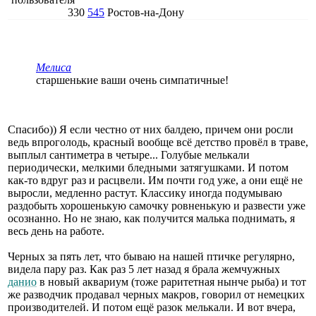
330
545
Ростов-на-Дону
Мелиса
старшенькие ваши очень симпатичные!
Спасибо)) Я если честно от них балдею, причем они росли
ведь впроголодь, красный вообще всё детство провёл в траве,
выплыл сантиметра в четыре... Голубые мелькали
периодически, мелкими бледными затягушками. И потом
как-то вдруг раз и расцвели. Им почти год уже, а они ещё не
выросли, медленно растут. Классику иногда подумываю
раздобыть хорошенькую самочку ровненькую и развести уже
осознанно. Но не знаю, как получится малька поднимать, я
весь день на работе.
Черных за пять лет, что бываю на нашей птичке регулярно,
видела пару раз. Как раз 5 лет назад я брала жемчужных
данио
в новый аквариум (тоже раритетная нынче рыба) и тот
же разводчик продавал черных макров, говорил от немецких
производителей. И потом ещё разок мелькали. И вот вчера,