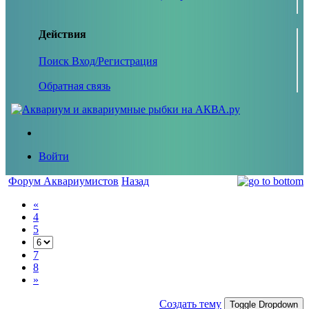
Действия
Поиск
Вход/Регистрация
Обратная связь
Войти
Форум Аквариумистов
Назад
«
4
5
7
8
»
Создать тему
Toggle Dropdown