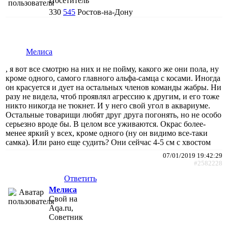
Посетитель
330
545
Ростов-на-Дону
Мелиса
, я вот все смотрю на них и не пойму, какого же они пола, ну
кроме одного, самого главного альфа-самца с косами. Иногда
он красуется и дует на остальных членов команды жабры. Ни
разу не видела, чтоб проявлял агрессию к другим, и его тоже
никто никогда не тюкнет. И у него свой угол в аквариуме.
Остальные товарищи любят друг друга погонять, но не особо
серьезно вроде бы. В целом все уживаются. Окрас более-
менее яркий у всех, кроме одного (ну он видимо все-таки
самка). Или рано еще судить? Они сейчас 4-5 см с хвостом
07/01/2019 19:42:29
#2582228
Ответить
Мелиса
Свой на
Aqa.ru,
Советник