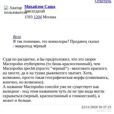
Ответить
Михайлов Саша
Завсегдатай
1593
1204
Москва
Вега
Я так понимаю, это конколоры? Продавец сказал
- макропод чёрный
Судя по расцветке, я бы предположил, что это скорее
Macropodus erythropterus (то бишь красноспинный), чем
Macropodus spechti (просто "черный") - многовато красного
на хвосте, да и на тушке рыжеватого хватает. Хотя,
возможно, просто такая географическая морфа (сомневаюсь,
конечно, но возможно).
А название Macropodus concolor уже не существует как
валидное - под этим названием чуть ли не три вида могли
скрываться (черный, красноспинный и гонконгский), а
может и больше.
22/11/2020 16:37:23
#2841234