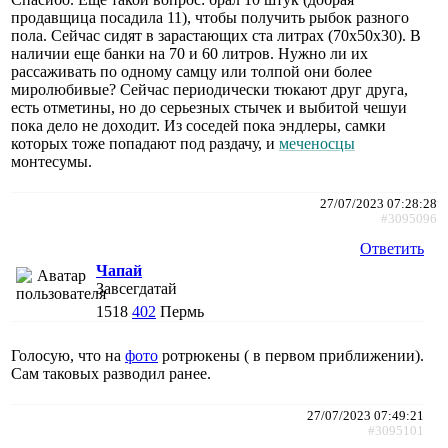
продавщица посадила 11), чтобы получить рыбок разного
пола. Сейчас сидят в зарастающих ста литрах (70х50х30). В
наличии еще банки на 70 и 60 литров. Нужно ли их
рассаживать по одному самцу или толпой они более
миролюбивые? Сейчас периодически тюкают друг друга,
есть отметины, но до серьезных стычек и выбитой чешуи
пока дело не доходит. Из соседей пока эндлеры, самки
которых тоже попадают под раздачу, и
меченосцы
монтесумы.
27/07/2023 07:28:28
#3095096
Ответить
Чапай
Завсегдатай
1518
402
Пермь
Голосую, что на
фото
ротрюкены ( в первом приближении).
Сам таковых разводил ранее.
27/07/2023 07:49:21
#3095101