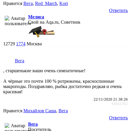
Нравится
Вега
,
Red_March
,
Kori
Ответить
Мелиса
Свой на Aqa.ru, Советник
12729
1774
Москва
Вега
, старшенькие ваши очень симпатичные!
А чёрные это почти 100 % ротрюкены, красноспинные
макроподы. Поздравляю, рыбка достаточно редкая и очень
красивая!
22/11/2020 21:38:26
#2841362
Нравится
Михайлов Саша
,
Вега
Ответить
Вега
Посетитель