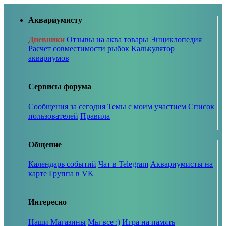
Аквариумисту
Дневники
Отзывы на аква товары
Энциклопедия
Расчет совместимости рыбок
Калькулятор
аквариумов
Сервисы форума
Сообщения за сегодня
Темы с моим участием
Список
пользователей
Правила
Общение
Календарь событий
Чат в Telegram
Аквариумисты на
карте
Группа в VK
Интересно
Наши Магазины
Мы все :)
Игра на память