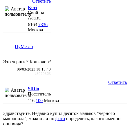
Ответить
Kori
Свой на
Aqa.ru
6163
7336
Москва
ПуМезан
Это черные? Конколор?
06/03/2023 18:15:40
#3069363
Ответить
StDin
Посетитель
116
100
Москва
Здравствуйте. Недавно купил десяток мальков "черного
макропода", можно ли по
фото
определить, какого именно
они вида?