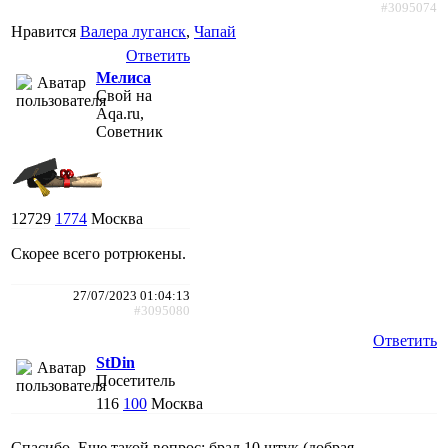
#3095074
Нравится
Валера луганск
,
Чапай
Ответить
Мелиса
Свой на
Aqa.ru,
Советник
12729
1774
Москва
Скорее всего ротрюкены.
27/07/2023 01:04:13
#3095080
Ответить
StDin
Посетитель
116
100
Москва
Спасибо. Еще такой вопрос: брал 10 штук (добрая