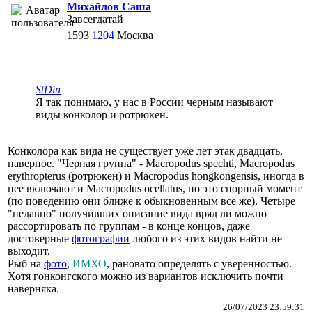
Михайлов Саша
Завсегдатай
1593
1204
Москва
StDin
Я так понимаю, у нас в России черным называют
виды конколор и ротрюкен.
Конколора как вида не существует уже лет этак двадцать,
наверное. "Черная группа" - Macropodus spechti, Macropodus
erythropterus (ротрюкен) и Macropodus hongkongensis, иногда в
нее включают и Macropodus ocellatus, но это спорный момент
(по поведению они ближе к обыкновенным все же). Четыре
"недавно" получивших описание вида вряд ли можно
рассортировать по группам - в конце концов, даже
достоверные
фотографии
любого из этих видов найти не
выходит.
Рыб на
фото
,
ИМХО
, рановато определять с уверенностью.
Хотя гонконгского можно из вариантов исключить почти
наверняка.
26/07/2023 23:59:31