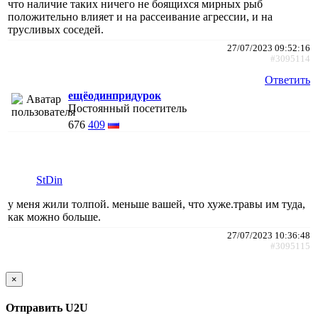
что наличие таких ничего не боящихся мирных рыб
положительно влияет и на рассеивание агрессии, и на
трусливых соседей.
27/07/2023 09:52:16
#3095114
Ответить
ещёодинпридурок
Постоянный посетитель
676
409
StDin
у меня жили толпой. меньше вашей, что хуже.травы им туда,
как можно больше.
27/07/2023 10:36:48
#3095115
×
Отправить U2U