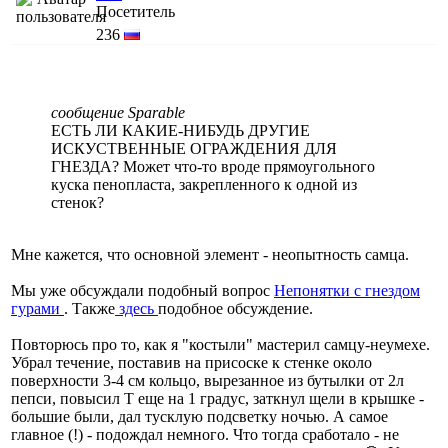
Посетитель
236
сообщение Sparable
ЕСТЬ ЛИ КАКИЕ-НИБУДЬ ДРУГИЕ
ИСКУСТВЕННЫЕ ОГРАЖДЕНИЯ ДЛЯ
ГНЕЗДА? Может что-то вроде прямоугольного
куска пенопласта, закрепленного к одной из
стенок?
Мне кажется, что основной элемент - неопытность самца.
Мы уже обсуждали подобный вопрос
Непонятки с гнездом
гурами
. Также
здесь
подобное обсуждение.
Повторюсь про то, как я "костыли" мастерил самцу-неумехе.
Убрал течение, поставив на присоске к стенке около
поверхности 3-4 см кольцо, вырезанное из бутылки от 2л
пепси, повысил Т еще на 1 градус, заткнул щели в крышке -
большие были, дал тусклую подсветку ночью. А самое
главное (!) - подождал немного. Что тогда сработало - не