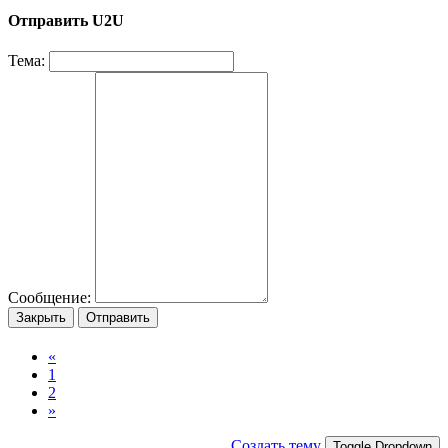
Отправить U2U
Тема:
Сообщение:
Закрыть
Отправить
«
1
2
»
Создать тему
Toggle Dropdown