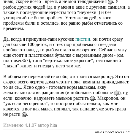
знаю, скорее всего - время, а не мои телодвижения
. У
рыбок других людей (да и у меня в акве с другими самцами, а
также в последующие нересты того "неумехи") и без
ухищрений не было проблем. У тех же людей, у кого
проблемы были и остались, все равно рыбы отметались со
временем.
Да, когда я прикупил-таки кусочек
пистии
, он почти сразу
дал больше 100 деток, и с тех пор проблемы с гнездами
вообще отпали, да и рыбам стало комфортнее. Сейчас в углу
еще стоит и пластиковая бутылка с вырезанным дном - (см.
пост user367), типа "вертикальное укрытие", там главный
"пахан" живет и гнезда у него там же.
В общем не переживайте особо, отстроится макропод. Это он
скорее всего чертеж дома чертит пока, комнаты прикидывает,
то да се... Ясно одно - готовьте корм малькам, акву
желательно для выращивания (и побольше. побольше
), ну,
если, конечно, надумаете мальков растить
. Макропод, он
"уж если чего решил", то построит обязательно, как мне
кажется, а вот как малек поплыл, так папаше уже хоть трава
не расти
.
Изменено 4.1.07 автор hita
05/01/2007 02:24:27