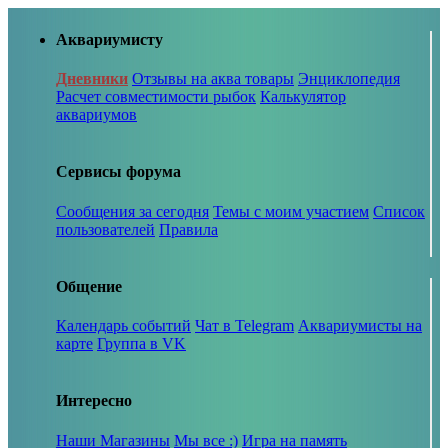
Аквариумисту
Дневники
Отзывы на аква товары
Энциклопедия
Расчет совместимости рыбок
Калькулятор
аквариумов
Сервисы форума
Сообщения за сегодня
Темы с моим участием
Список
пользователей
Правила
Общение
Календарь событий
Чат в Telegram
Аквариумисты на
карте
Группа в VK
Интересно
Наши Магазины
Мы все :)
Игра на память