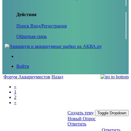
Действия
Поиск
Вход/Регистрация
Обратная связь
Войти
Форум Аквариумистов
Назад
«
1
2
»
Создать тему
Toggle Dropdown
Новый Опрос
Ответить
Ответить