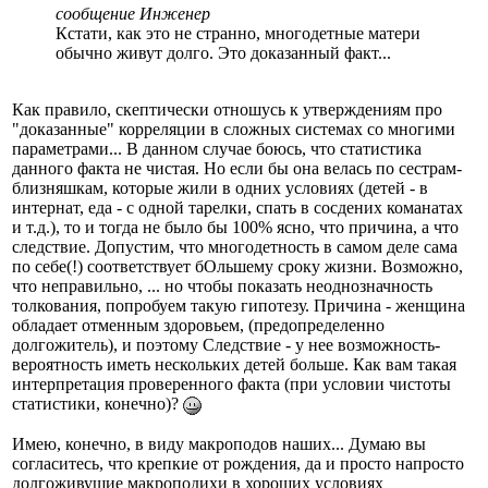
сообщение Инженер
Кстати, как это не странно, многодетные матери
обычно живут долго. Это доказанный факт...
Как правило, скептически отношусь к утверждениям про
"доказанные" корреляции в сложных системах со многими
параметрами... В данном случае боюсь, что статистика
данного факта не чистая. Но если бы она велась по сестрам-
близняшкам, которые жили в одних условиях (детей - в
интернат, еда - с одной тарелки, спать в сосдених команатах
и т.д.), то и тогда не было бы 100% ясно, что причина, а что
следствие. Допустим, что многодетность в самом деле сама
по себе(!) соответствует бОльшему сроку жизни. Возможно,
что неправильно, ... но чтобы показать неоднозначность
толкования, попробуем такую гипотезу. Причина - женщина
обладает отменным здоровьем, (предопределенно
долгожитель), и поэтому Следствие - у нее возможность-
вероятность иметь нескольких детей больше. Как вам такая
интерпретация проверенного факта (при условии чистоты
статистики, конечно)?
Имею, конечно, в виду макроподов наших... Думаю вы
согласитесь, что крепкие от рождения, да и просто напросто
долгоживущие макроподихи в хороших условиях