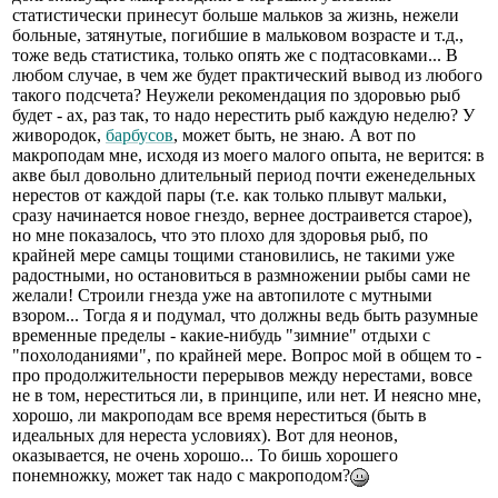
статистически принесут больше мальков за жизнь, нежели
больные, затянутые, погибшие в мальковом возрасте и т.д.,
тоже ведь статистика, только опять же с подтасовками... В
любом случае, в чем же будет практический вывод из любого
такого подсчета? Неужели рекомендация по здоровью рыб
будет - ах, раз так, то надо нерестить рыб каждую неделю? У
живородок,
барбусов
, может быть, не знаю. А вот по
макроподам мне, исходя из моего малого опыта, не верится: в
акве был довольно длительный период почти еженедельных
нерестов от каждой пары (т.е. как только плывут мальки,
сразу начинается новое гнездо, вернее достраивется старое),
но мне показалось, что это плохо для здоровья рыб, по
крайней мере самцы тощими становились, не такими уже
радостными, но остановиться в размножении рыбы сами не
желали! Строили гнезда уже на автопилоте с мутными
взором... Тогда я и подумал, что должны ведь быть разумные
временные пределы - какие-нибудь "зимние" отдыхи с
"похолоданиями", по крайней мере. Вопрос мой в общем то -
про продолжительности перерывов между нерестами, вовсе
не в том, нереститься ли, в принципе, или нет. И неясно мне,
хорошо, ли макроподам все время нереститься (быть в
идеальных для нереста условиях). Вот для неонов,
оказывается, не очень хорошо... То бишь хорошего
понемножку, может так надо с макроподом?