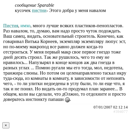
сообщение Sparable
кусочек
пистии
- Этого добра у меня навалом
Пистия
,
имхо
, много лучше всяких пластиков-пенопластов.
Раз навалом, то, думаю, вам надо просто чуток подождать.
Ваш самец, видать, основательный строитель. Конечно, как
говаривал Витька Корнеев, экземпляр экземпляру люпус эст,
но по-моему макропод все равно должен когда-то
отстроиться. У меня первый макр свое первое гнездо тоже
дней десять строил. Так же рушилось, чего то ему не
нравилось... Напузырял в конце концов аж два гнезда в
разных углах ... Помню ругали мы его тогда, мол, недотепа,
транжира слюны. Но потом он целенаправленно таскал икру
туда-сюда, из комнаты в комнату, в зависимости от непонять
чего, - то ли улитки недоедены в углу были, то ли еще что, я
так и не понял. Но видать он-то продумал план заранее... В
общем, коли вы сделали, что дОлжно, то отдохните и просто
доверьтесь инстинкту папаши
.
07/01/2007 02:12:14
#394077
×