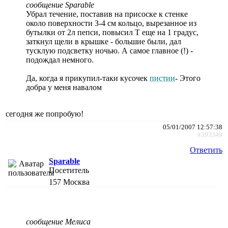
сообщение Sparable
Убрал течение, поставив на присоске к стенке
около поверхности 3-4 см кольцо, вырезанное из
бутылки от 2л пепси, повысил Т еще на 1 градус,
заткнул щели в крышке - большие были, дал
тусклую подсветку ночью. А самое главное (!) -
подождал немного.
Да, когда я прикупил-таки кусочек
пистии
- Этого
добра у меня навалом
сегодня же попробую!
05/01/2007 12:57:38
#393349
Ответить
Sparable
Посетитель
157
Москва
сообщение Мелиса