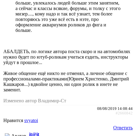
больше, увлекалось людей больше этим занятием,
а сейчас и классы всякие, форумы, и толку с этого
мизер...., кому надо и так всё узнает, тем более
повторяюсь это уже всё есть в нэте, про
оформление аквариумов роликов до фига и
больше.
АБАЛДЕТЬ, по логике автора поста скоро и на автомобилях
нужно будет по ютуб-роликам учиться ездить, инструкторы
уйдут в прошлое...
Живое общение ещё никто не отменял, а личное общение с
профессионалами-практиками(Юрием Христенко, Дмитрий
Кашкаров...) вдвойне ценно, ни один ролик в инете не
заменит.
Изменено автор Владимир-Ст
08/08/2019 14:08:44
#2660842
Нравится
svyatoi
Ответить
it@it