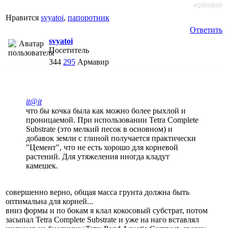
#2660849
Нравится
svyatoi
,
папоротник
Ответить
svyatoi
Посетитель
344
295
Армавир
it@it
что бы кочка была как можно более рыхлой и
проницаемой. При использовании Tetra Complete
Substrate (это мелкий песок в основном) и
добавок земли с глиной получается практически
"Цемент", что не есть хорошо для корневой
растений. Для утяжеления иногда кладут
камешек.
совершенно верно, общая масса грунта должна быть
оптимальна для корней...
вниз формы и по бокам я клал кокосовый субстрат, потом
засыпал Tetra Complete Substrate и уже на наго вставлял