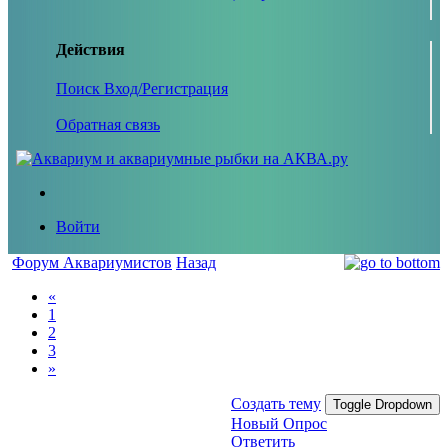
Действия
Поиск
Вход/Регистрация
Обратная связь
Войти
Форум Аквариумистов
Назад
«
1
2
3
»
Создать тему
Toggle Dropdown
Новый Опрос
Ответить