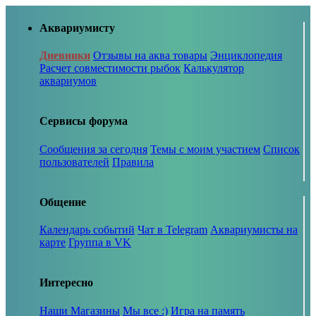
Аквариумисту
Дневники
Отзывы на аква товары
Энциклопедия
Расчет совместимости рыбок
Калькулятор
аквариумов
Сервисы форума
Сообщения за сегодня
Темы с моим участием
Список
пользователей
Правила
Общение
Календарь событий
Чат в Telegram
Аквариумисты на
карте
Группа в VK
Интересно
Наши Магазины
Мы все :)
Игра на память