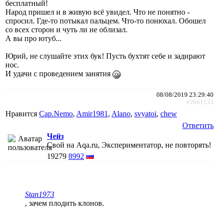
бесплатный!
Народ пришел и в живую всё увидел. Что не понятно -
спросил. Где-то потыкал пальцем. Что-то понюхал. Обошел
со всех сторон и чуть ли не облизал.
А вы про ютуб...
Юрий, не слушайте этих бук! Пусть бухтят себе и задирают
нос.
И удачи с проведением занятия
08/08/2019 23:29:40
#2661133
Нравится
Cap.Nemo
,
Amir1981
,
Alano
,
svyatoi
,
chew
Ответить
Чейз
Свой на Aqa.ru, Экспериментатор, не повторять!
19279
8992
Stan1973
, зачем плодить клонов.