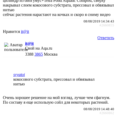
цилиндр из биогумус+Tetra Pond Aquatic Compost, сверху
накрывал слоем кокосового субстрата, прессовал и обвязывал
нитью
сейчас растения нарастают на кочках и скоро я сниму видео
08/08/2019 14:34:43
#2660855
Нравится
it@it
Ответить
it@it
Свой на Aqa.ru
3388
3865
Москва
svyatoi
кокосового субстрата, прессовал и обвязывал
нитью
Очень хорошее решение на мой взгляд, лучше чем сфагнум.
По составу я еще использую сойл для некоторых растений.
08/08/2019 14:48:40
#2660862