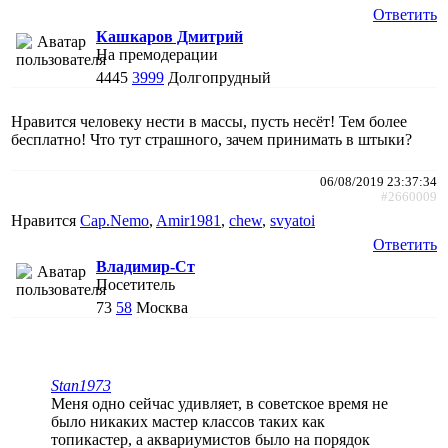
Ответить
Кашкаров Дмитрий
На премодерации
4445
3999
Долгопрудный
Нравится человеку нести в массы, пусть несёт! Тем более
бесплатно! Что тут страшного, зачем принимать в штыки?
06/08/2019 23:37:34
#2660009
Нравится
Cap.Nemo
,
Amir1981
,
chew
,
svyatoi
Ответить
Владимир-Ст
Посетитель
73
58
Москва
Stan1973
Меня одно сейчас удивляет, в советское время не
было никаких мастер классов таких как
топикастер, а аквариумистов было на порядок