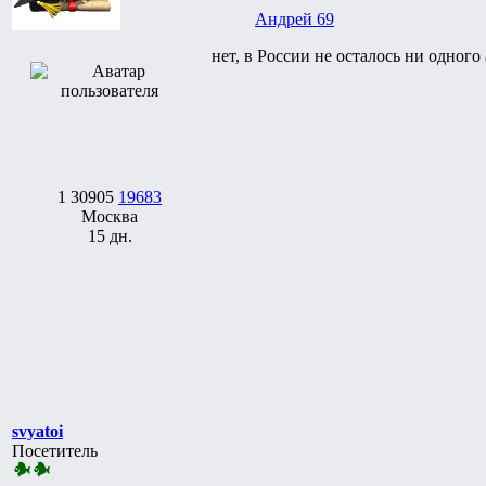
Андрей 69
нет, в России не осталось ни одног
1
30905
19683
Москва
15 дн.
svyatoi
Посетитель