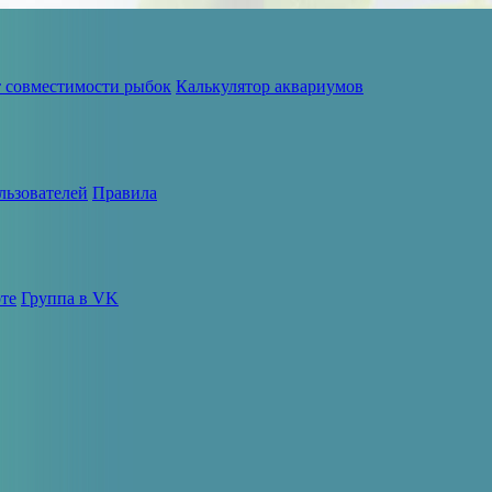
т совместимости рыбок
Калькулятор аквариумов
льзователей
Правила
те
Группа в VK