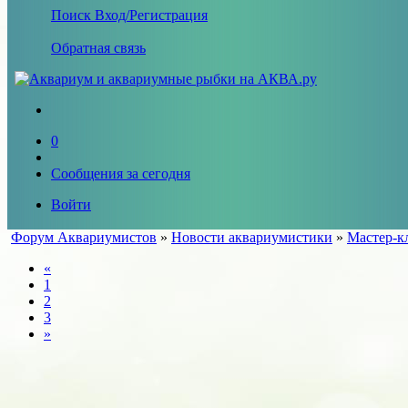
Поиск
Вход/Регистрация
Обратная связь
0
Сообщения за сегодня
Войти
Форум Аквариумистов
»
Новости аквариумистики
»
Мастер-к
«
1
2
3
»