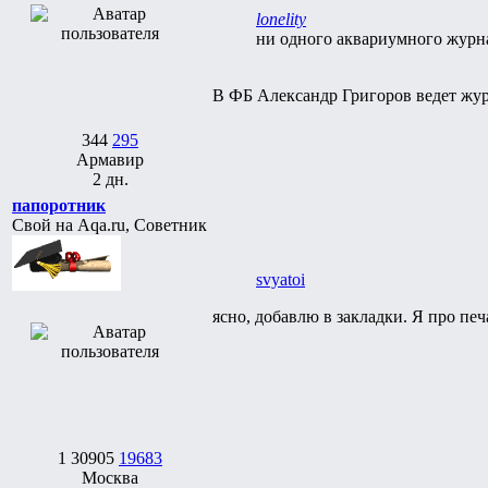
lonelity
ни одного аквариумного журн
В ФБ Александр Григоров ведет жу
344
295
Армавир
2 дн.
папоротник
Свой на Aqa.ru, Советник
svyatoi
ясно, добавлю в закладки. Я про пе
1
30905
19683
Москва