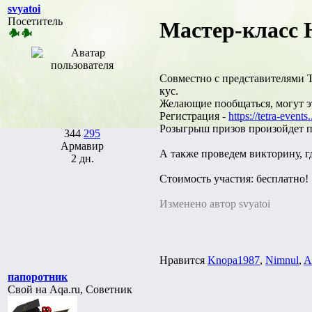
svyatoi
Посетитель
Мастер-класс 
Совместно с представителями Т
кус.
Желающие пообщаться, могут эт
Регистрация -
https://tetra-events.
Розыгрыш призов произойдет по
344
295
Армавир
А также проведем викторину, г
2 дн.
Стоимость участия: бесплатно!
Изменено автор svyatoi
Нравится
Knopa1987
,
Nimnul
,
A
папоротник
Свой на Aqa.ru, Советник