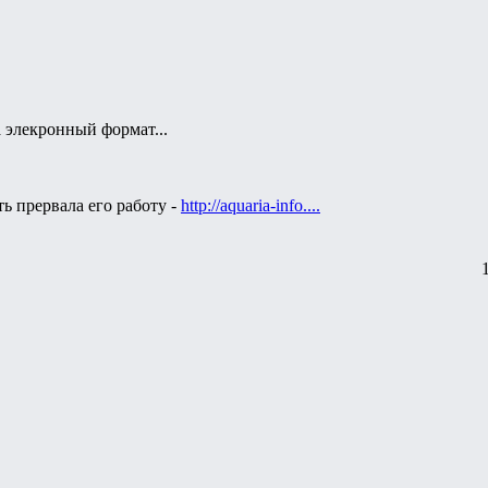
 элекронный формат...
ь прервала его работу -
http://aquaria-info....