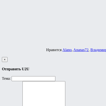
Нравится
Alano
,
Ananas72
,
Владими
×
Отправить U2U
Тема: