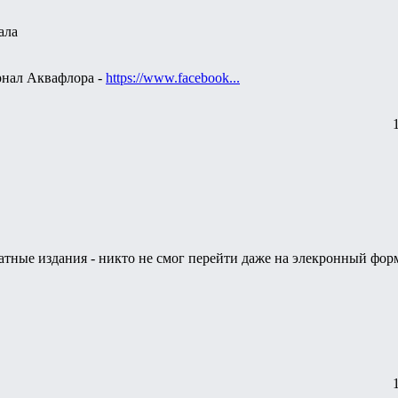
ала
рнал Аквафлора -
https://www.facebook...
чатные издания - никто не смог перейти даже на элекронный фор