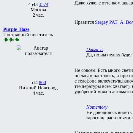
Даже хуже, с оттенком акв
4543
3574
Москва
2 час.
Нравится
Sergey PAT_A
,
Вол
Purple_Haze
Постоянный посетитель
Ольга Т.
Да, но им нельзя буде
Не совсем. Есть много свет
по часам настроить, и при 
с телефона включать/выключ
514
860
температуры всем хватает),
Нижний Новгород
удобрений можно автоматиз
4 час.
Nomemory
Не доводилось видеть
заросшие растениями 