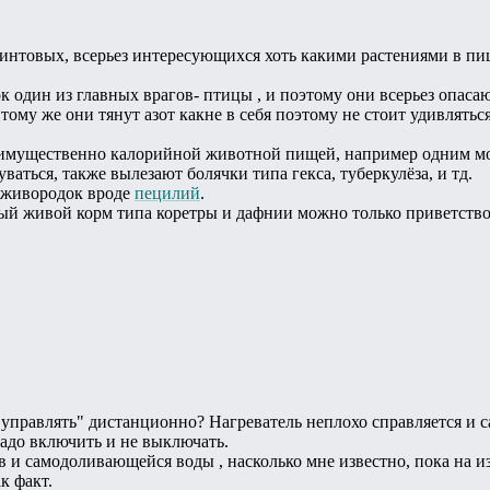
ринтовых, всерьез интересующихся хоть какими растениями в п
 один из главных врагов- птицы , и поэтому они всерьез опасаю
тому же они тянут азот какне в себя поэтому не стоит удивлятьс
имущественно калорийной животной пищей, например одним моты
аться, также вылезают болячки типа гекса, туберкулёза, и тд.
, живородок вроде
пецилий
.
ый живой корм типа коретры и дафнии можно только приветство
"управлять" дистанционно? Нагреватель неплохо справляется и с
надо включить и не выключать.
 самодоливающейся воды , насколько мне известно, пока на изо
к факт.