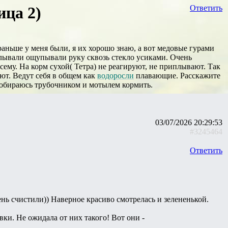
ица 2)
Ответить
аньше у меня были, я их хорошо знаю, а вот медовые гурами
лывали ощупывали руку сквозь стекло усиками. Очень
ему. На корм сухой( Тетра) не реагируют, не приплывают. Так
уют. Ведут себя в общем как
водоросли
плавающие. Расскажите
 собираюсь трубочником и мотылем кормить.
03/07/2026 20:29:53
#3245464
Ответить
ень счистили)) Наверное красиво смотрелась и зелененькой.
ки. Не ожидала от них такого! Вот они -