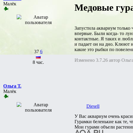
Малёк
Медовые гура
Запустила аквариум только 
впервые. Были когда- то л
контактные. Я таких и любл
и падает он на дно. Клюют 
какие это рыбки по повелен
37
6
Изменено 3.7.26 автор Ольга
8 час.
Ольга Т.
Малёк
Diesell
У Вас аквариум очень красив
Гурамки беленькие как те, ч
Мои гурами объели растения