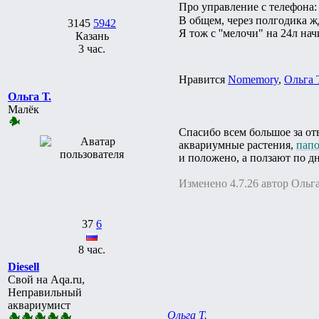
Про управление с телефона: 
В общем, через полгодика ж
3145
5942
Я тож с ''мелочи" на 24л нач
Казань
3 час.
Нравится
Nomemory
,
Ольга 
Ольга Т.
Малёк
Спасибо всем большое за от
аквариумные растения,
пап
и положено, а ползают по дн
Изменено 4.7.26 автор Ольга
37
6
8 час.
Diesell
Свой на Aqa.ru,
Неправильный
аквариумист
Ольга Т.