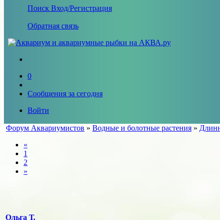
Поиск
Вход/Регистрация
Обратная связь
0
Сообщения за сегодня
Войти
Форум Аквариумистов
»
Водные и болотные растения
»
Длинн
«
1
2
»
Ольга Т.