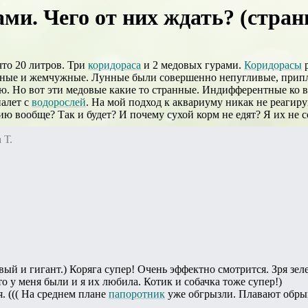
ми. Чего от них ждать? (стран
что 20 литров. Три
коридораса
и 2 медовых гурами.
Коридорасы
р
унные и жемчужные. Лунные были совершенно непугливые, прип
ю. Но вот эти медовые какие то странные. Индифферентные ко вс
налет с
водорослей
. На мой подход к аквариуму никак не реагир
ию вообще? Так и будет? И почему сухой корм не едят? Я их не
 Т.
ый и гигант.) Коряга супер! Очень эффектно смотрится. Зря зел
то у меня были и я их любила. Котик и собачка тоже супер!)
. ((( На среднем плане
папоротник
уже обгрызли. Плавают обрыв