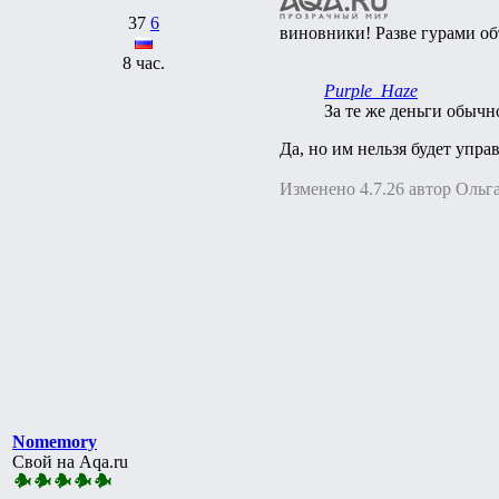
37
6
виновники! Разве гурами о
8 час.
Purple_Haze
За те же деньги обычн
Да, но им нельзя будет упра
Изменено 4.7.26 автор Ольга
Nomemory
Свой на Aqa.ru