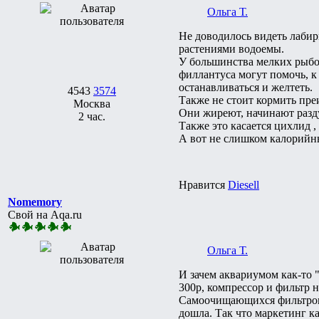
Ольга Т.
Не доводилось видеть лаби
растениями водоемы.
У большинства мелких рыбок
филлантуса могут помочь, к 
останавливаться и желтеть.
4543
3574
Также не стоит кормить пре
Москва
Они жиреют, начинают раздув
2 час.
Также это касается цихлид 
А вот не слишком калорийн
Нравится
Diesell
Nomemory
Свой на Aqa.ru
Ольга Т.
И зачем аквариумом как-то 
300р, компрессор и фильтр 
Самоочищающихся фильтров и
дошла. Так что маркетинг ка