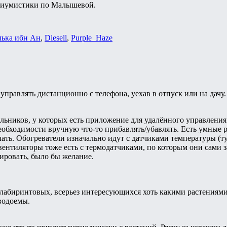
ариумистики по Малышевой.
ька ибн Ан
,
Diesell
,
Purple_Haze
т управлять дистанционно с телефона, уехав в отпуск или на дачу
ильников, у которых есть приложение для удалённого управлени
необходимости вручную что-то прибавлять/убавлять. Есть умные 
ать. Обогреватели изначально идут с датчиками температуры (ту
 вентиляторы тоже есть с термодатчиками, по которым они сами
ировать, было бы желание.
 лабиринтовых, всерьез интересующихся хоть какими растениям
водоемы.