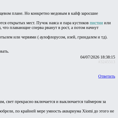
ищевом плане. Но конкретно медовым в кайф заросшие
тся открытых мест. Пучок наяса и пара кустиков
пистии
или
я, что плавающие сперва рванут в рост, а потом начнут
лем или червями ( аулофлорусом, изей, гриндалем и тд).
вать.
04/07/2026 18:38:15
#3245513
Ответить
ам, свет прекрасно включается и выключается таймером за
брели, по крайней мере умность аквариума Xiomi до этого не