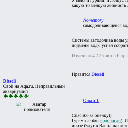
У меня и гурами, и лялиус 
какую-то мелкую живность л
Nomemory
самодоливающейся во
Системы автодолива воды уж
подмены воды успел собрать
Изменено 4.7.26 автор Purpl
Нравится
Diesell
Diesell
Свой на Aqa.ru, Неправильный
аквариумист
Ольга Т.
Спасибо за оценку)).
Гурами любят
водоросли
). 
иначе будут в Вас тапки лет