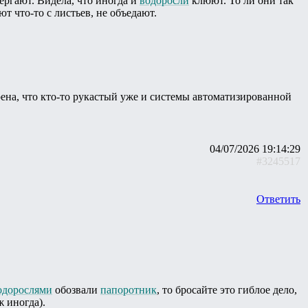
ёргают. Видела, что иногда и
водоросли
клюют. То ли они так
т что-то с листьев, не объедают.
рена, что кто-то рукастый уже и системы автоматизированной
04/07/2026 19:14:29
#3245517
Ответить
одорослями
обозвали
папоротник
, то бросайте это гиблое дело,
ж иногда).