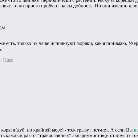
тоже что-то щиплют периодически с растений. Ряску за корешки д
овят, то ли просто пробуют на съедобность. Но они именно клюю
ды
е есть, только их чаще используют моряки, как я понимаю. Уве
.
e_Haze
И коряги(дуб, по крайней мере) - тож грызут нет-нет. А если Вы
в
еть каждый раз от "травославных" аквариумистов(и от других то