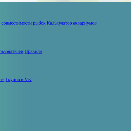
т совместимости рыбок
Калькулятор аквариумов
льзователей
Правила
те
Группа в VK