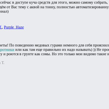
сейчас в доступе куча средств для этого, можно самому собрать,
дём от Вас тему с аквой на тонну, полностью автоматизированн
инал)
Т.
,
Purple_Haze
веты! По поведению медовых гурами немного для себя прояснила
оротники
или как там еще правильно их надо называть) )) Не про
у и роются в грунте как сомы. Но это только мои видимо такие и
 Т.