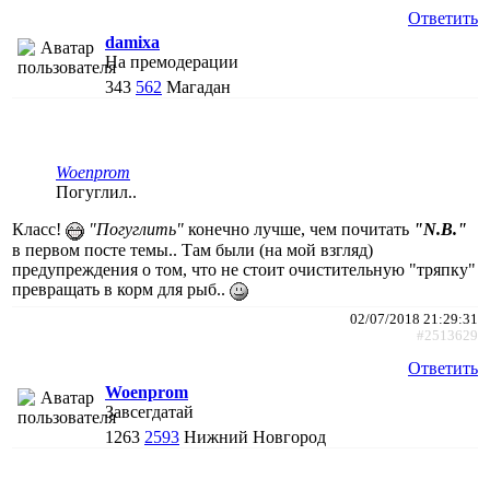
Ответить
damixa
На премодерации
343
562
Магадан
Woenprom
Погуглил..
Класс!
"Погуглить"
конечно лучше, чем почитать
"N.B."
в первом посте темы.. Там были (на мой взгляд)
предупреждения о том, что не стоит очистительную "тряпку"
превращать в корм для рыб..
02/07/2018 21:29:31
#2513629
Ответить
Woenprom
Завсегдатай
1263
2593
Нижний Новгород