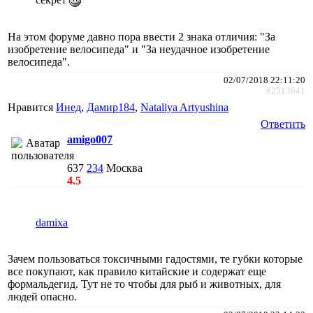
На этом форуме давно пора ввести 2 знака отличия: "За
изобретение велосипеда" и "За неудачное изобретение
велосипеда".
02/07/2018 22:11:20
#2513641
Нравится
Инед
,
Дамир184
,
Nataliya Artyushina
Ответить
amigo007
637
234
Москва
4.5
damixa
Зачем пользоваться токсичными гадостями, те губки которые
все покупают, как правило китайские и содержат еще
формальдегид. Тут не то чтобы для рыб и животных, для
людей опасно.