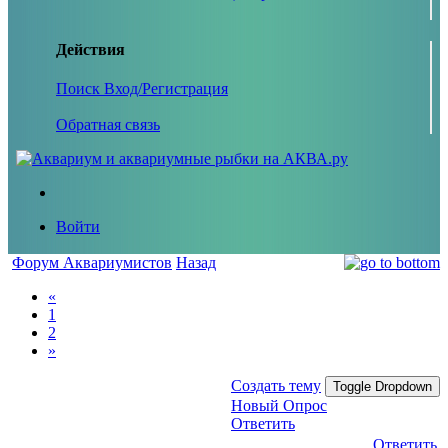
Действия
Поиск
Вход/Регистрация
Обратная связь
Войти
Форум Аквариумистов
Назад
«
1
2
»
Создать тему
Toggle Dropdown
Новый Опрос
Ответить
Ответить