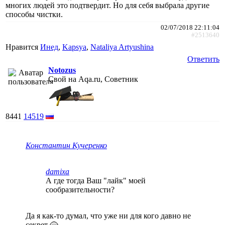
многих людей это подтвердит. Но для себя выбрала другие
способы чистки.
02/07/2018 22:11:04
#2513640
Нравится
Инед
,
Kapsya
,
Nataliya Artyushina
Ответить
Notozus
Свой на Aqa.ru, Советник
8441
14519
Константин Кучеренко
damixa
А где тогда Ваш "лайк" моей
сообразительности?
Да я как-то думал, что уже ни для кого давно не
секрет