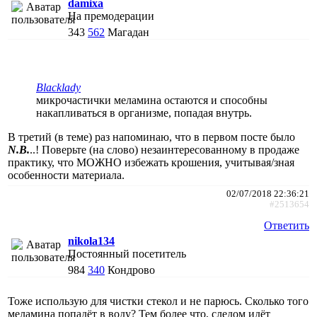
damixa
На премодерации
343
562
Магадан
Blacklady
микрочастички меламина остаются и способны
накапливаться в организме, попадая внутрь.
В третий (в теме) раз напоминаю, что в первом посте было
N.B.
..! Поверьте (на слово) незаинтересованному в продаже
практику, что МОЖНО избежать крошения, учитывая/зная
особенности материала.
02/07/2018 22:36:21
#2513654
Ответить
nikola134
Постоянный посетитель
984
340
Кондрово
Тоже использую для чистки стекол и не парюсь. Сколько того
меламина попадёт в воду? Тем более что, следом идёт