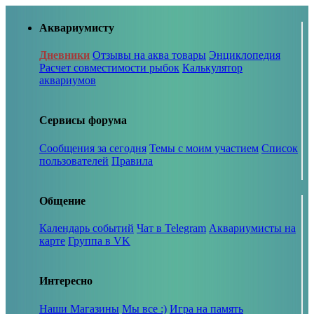
Аквариумисту
Дневники
Отзывы на аква товары
Энциклопедия
Расчет совместимости рыбок
Калькулятор
аквариумов
Сервисы форума
Сообщения за сегодня
Темы с моим участием
Список
пользователей
Правила
Общение
Календарь событий
Чат в Telegram
Аквариумисты на
карте
Группа в VK
Интересно
Наши Магазины
Мы все :)
Игра на память