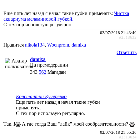
Еще пять лет назад я начал такие губки применять:
Чистка
аквариума меламиновой губкой.
С тех пор использую регулярно.
02/07/2018 21:43:40
#2513632
Нравится
nikola134
,
Woenprom
,
damixa
Ответить
damixa
На премодерации
343
562
Магадан
Константин Кучеренко
Еще пять лет назад я начал такие губки
применять..
С тех пор использую регулярно.
Так..!
А где тогда Ваш "лайк" моей сообразительности?
02/07/2018 21:55:20
#2513634