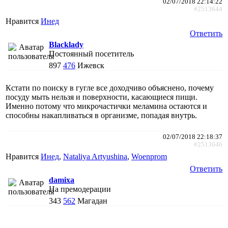
02/07/2018 22:14:22
#2513644
Нравится
Инед
Ответить
Blacklady
Постоянный посетитель
897
476
Ижевск
Кстати по поиску в гугле все доходчиво объяснено, почему
посуду мыть нельзя и поверхности, касающиеся пищи.
Именно потому что микрочастички меламина остаются и
способны накапливаться в организме, попадая внутрь.
02/07/2018 22:18:37
#2513646
Нравится
Инед
,
Nataliya Artyushina
,
Woenprom
Ответить
damixa
На премодерации
343
562
Магадан