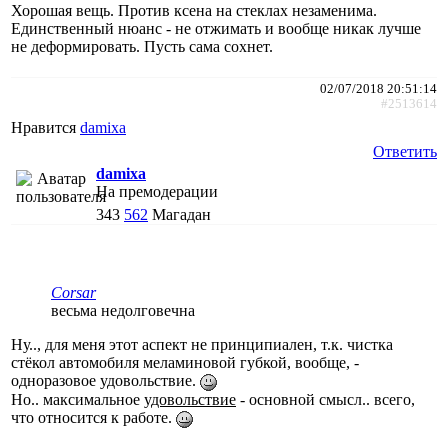
Хорошая вещь. Против ксена на стеклах незаменима.
Единственный нюанс - не отжимать и вообще никак лучше
не деформировать. Пусть сама сохнет.
02/07/2018 20:51:14
#2513614
Нравится
damixa
Ответить
damixa
На премодерации
343
562
Магадан
Corsar
весьма недолговечна
Ну.., для меня этот аспект не принципиален, т.к. чистка
стёкол автомобиля меламиновой губкой, вообще, -
одноразовое удовольствие.
Но.. максимальное
удовольствие
- основной смысл.. всего,
что относится к работе.