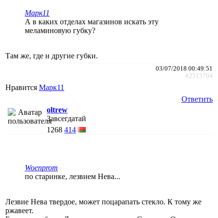
Марк11
А в каких отделах магазинов искать эту
меламиновую губку?
Там же, где и другие губки.
03/07/2018 00:49:51
#2513704
Нравится
Марк11
Ответить
oltrew
Завсегдатай
1268
414
Woenprom
по старинке, лезвием Нева...
Лезвие Нева твердое, может поцарапать стекло. К тому же
ржавеет.