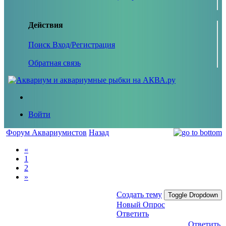
Действия
Поиск
Вход/Регистрация
Обратная связь
Войти
Форум Аквариумистов
Назад
«
1
2
»
Создать тему
Toggle Dropdown
Новый Опрос
Ответить
Ответить