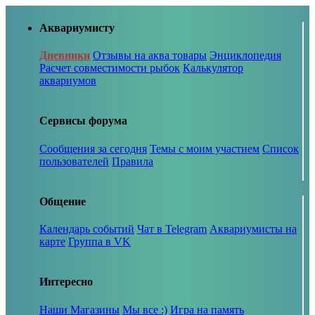
Аквариумисту
Дневники
Отзывы на аква товары
Энциклопедия
Расчет совместимости рыбок
Калькулятор
аквариумов
Сервисы форума
Сообщения за сегодня
Темы с моим участием
Список
пользователей
Правила
Общение
Календарь событий
Чат в Telegram
Аквариумисты на
карте
Группа в VK
Интересно
Наши Магазины
Мы все :)
Игра на память