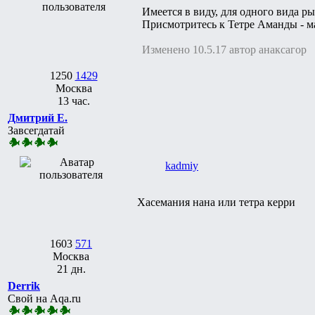
Имеется в виду, для одного вида 
Присмотритесь к Тетре Аманды - мал
Изменено 10.5.17 автор анаксагор
1250
1429
Москва
13 час.
Дмитрий Е.
Завсегдатай
kadmiy
Хасемания нана или тетра керри
1603
571
Москва
21 дн.
Derrik
Свой на Aqa.ru