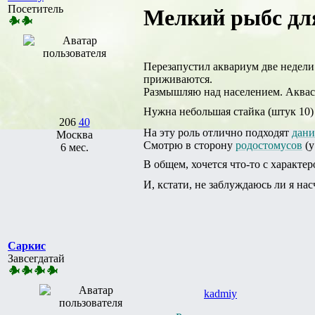
Посетитель
Мелкий рыбс дл
Перезапустил аквариум две недели н
приживаются.
Размышляю над населением. Аквас 
Нужна небольшая стайка (штук 10)
206
40
На эту роль отлично подходят
дани
Москва
Смотрю в сторону
родостомусов
(у
6 мес.
В общем, хочется что-то с характер
И, кстати, не заблуждаюсь ли я на
Саркис
Завсегдатай
kadmiy