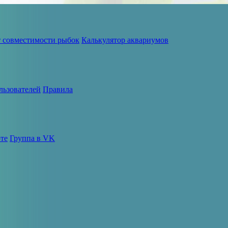
т совместимости рыбок
Калькулятор аквариумов
льзователей
Правила
те
Группа в VK