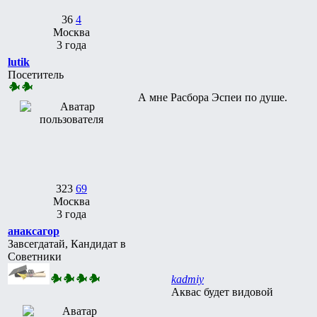
36
4
Москва
3 года
lutik
Посетитель
А мне Расбора Эспеи по душе.
323
69
Москва
3 года
анаксагор
Завсегдатай, Кандидат в
Советники
kadmiy
Аквас будет видовой