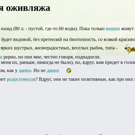
я оживляжа
азад (80 л. - пустой, где-то 60 воды). Пока только
вишни
живут 
будет видовой, без претензий на биотопность, со всякой красив
 ярких шустрых, жизнерадостных, веселых рыбок, типа -
о
рерио, но они мне, честно говоря, поднадоели.
 меня их, раньше, никогда не было), но, вдруг, вам придет в голо
ом, как у
данио
. Но не
данио
счет
родостомусов
? Вдруг, они не такие позитивные, как про них