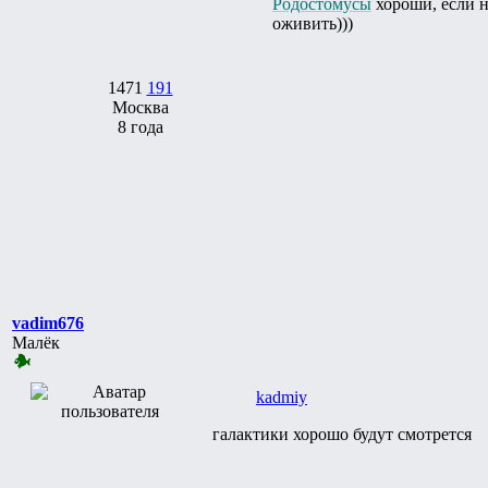
Родостомусы
хороши, если н
оживить)))
1471
191
Москва
8 года
vadim676
Малёк
kadmiy
галактики хорошо будут смотрется