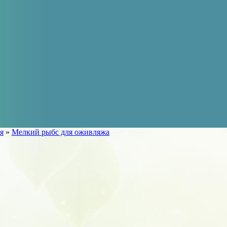
я
»
Мелкий рыбс для оживляжа