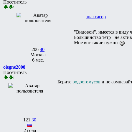
Посетитель
анаксагор
"Видовой", имеется в виду 
Большинство тетр - не акт
Мне вот такие нужны
206
40
Москва
6 мес.
olegne2008
Посетитель
Берите
родостомусов
и не сомневайт
121
30
2 года