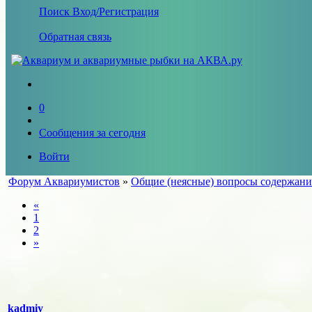
Поиск
Вход/Регистрация
Обратная связь
0
Сообщения за сегодня
Войти
Форум Аквариумистов
»
Общие (неясные) вопросы содержани
«
1
2
»
kadmiy