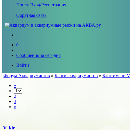
Поиск
Вход/Регистрация
Обратная связь
0
Сообщения за сегодня
Войти
Форум Аквариумистов
»
Блоги аквариумистов
»
Блог имени V
«
2
3
»
V_kir