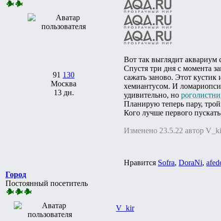
Вот так выглядит аквариум 
Спустя три дня с момента з
91
130
сажать заново. Этот кустик
Москва
хемиантусом. И ломариопсис
13 дн.
удивительно, но
роголистни
Планирую теперь пару, трой
Кого лучше первого пускать
Изменено 23.5.22 автор V_ki
Нравится
Sofra
,
DoraNi
,
afed
Город
Постоянный посетитель
V_kir