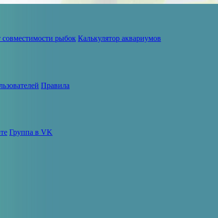
т совместимости рыбок
Калькулятор аквариумов
льзователей
Правила
те
Группа в VK