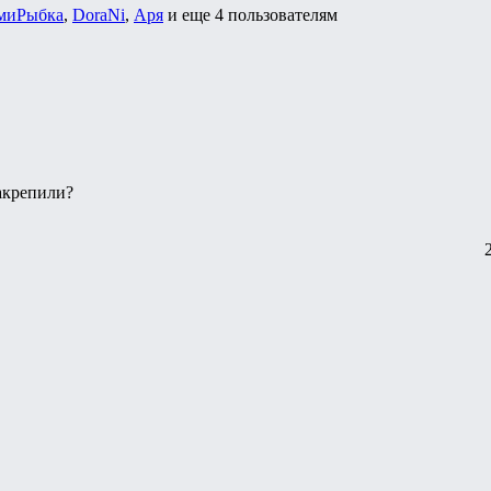
миРыбка
,
DoraNi
,
Аря
и еще
4 пользователям
закрепили?