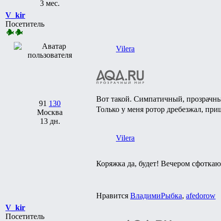
3 мес.
V_kir
Посетитель
Vilera
Вот такой. Симпатичный, прозрачны
91
130
Только у меня ротор дребезжал, при
Москва
13 дн.
Vilera
Коряжка да, будет! Вечером сфоткаю 
Нравится
ВладимиРыбка
,
afedorow
V_kir
Посетитель