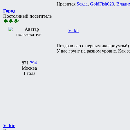
Нравится
Segaa
,
GoldFish023
,
Влади
Город
Постоянный посетитель
V_kir
Поздравляю с первым аквариумом!)
У вас грунт на разном уровне. Как 
871
794
Москва
1 года
V_kir