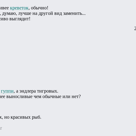
ливее
креветок
, обычно!
, думаю, лучше на другой вид заменить...
сиво выглядит!
х
гуппи
, а эндлера тигровых.
енее выносливые чем обычные или нет?
, но красивых рыб.
r