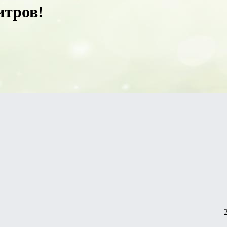
итров!