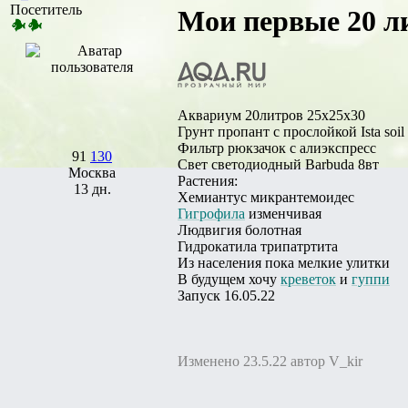
Посетитель
Мои первые 20 л
Аквариум 20литров 25х25х30
Грунт пропант с прослойкой Ista soil
Фильтр рюкзачок с алиэкспресс
91
130
Свет светодиодный Barbuda 8вт
Москва
Растения:
13 дн.
Хемиантус микрантемоидес
Гигрофила
изменчивая
Людвигия болотная
Гидрокатила трипатртита
Из населения пока мелкие улитки
В будущем хочу
креветок
и
гуппи
Запуск 16.05.22
Изменено 23.5.22 автор V_kir