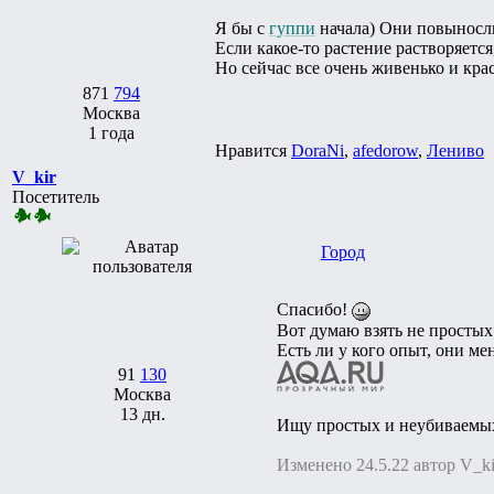
Я бы с
гуппи
начала) Они повынос
Если какое-то растение растворяется
Но сейчас все очень живенько и кра
871
794
Москва
1 года
Нравится
DoraNi
,
afedorow
,
Лениво
V_kir
Посетитель
Город
Спасибо!
Вот думаю взять не просты
Есть ли у кого опыт, они м
91
130
Москва
13 дн.
Ищу простых и неубиваемых
Изменено 24.5.22 автор V_ki