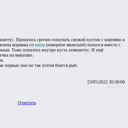
миантус. Пришлось срочно покупать свежий кустик с корнями и
авлена коряжка со
мхом
(наверное яванский) попался вместе с
ькая. Тоже попалось внутри куста хемиантус. И ещё
ечка на макушке.
в.
е первые они не так потом боятся рыб.
23/05/2022 20:30:00
#3010952
Ответить