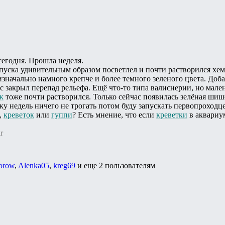
сегодня. Прошла неделя.
апуска удивительным образом посветлел и почти растворился хе
 изначально намного крепче и более темного зеленого цвета. Доб
 закрыл перепад рельефа. Ещё что-то типа валиснерии, но мален
к
тоже почти растворился. Только сейчас появилась зелёная шиш
ку недель ничего не трогать потом буду запускать первопроходце
,
креветок
или
гуппи
? Есть мнение, что если
креветки
в аквариум
r
orow
,
Alenka05
,
kreg69
и еще
2 пользователям