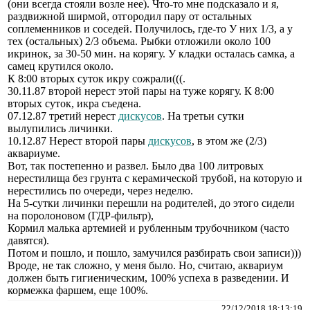
(они всегда стояли возле нее). Что-то мне подсказало и я,
раздвижной ширмой, отгородил пару от остальных
соплеменников и соседей. Получилось, где-то У них 1/3, а у
тех (остальных) 2/3 объема. Рыбки отложили около 100
икринок, за 30-50 мин. на корягу. У кладки осталась самка, а
самец крутился около.
К 8:00 вторых суток икру сожрали(((.
30.11.87 второй нерест этой пары на туже корягу. К 8:00
вторых суток, икра съедена.
07.12.87 третий нерест
дискусов
. На третьи сутки
вылупились личинки.
10.12.87 Нерест второй пары
дискусов
, в этом же (2/3)
аквариуме.
Вот, так постепенно и развел. Было два 100 литровых
нерестилища без грунта с керамической трубой, на которую и
нерестились по очереди, через неделю.
На 5-сутки личинки перешли на родителей, до этого сидели
на поролоновом (ГДР-фильтр),
Кормил малька артемией и рубленным трубочником (часто
давятся).
Потом и пошло, и пошло, замучился разбирать свои записи)))
Вроде, не так сложно, у меня было. Но, считаю, аквариум
должен быть гигиеническим, 100% успеха в разведении. И
кормежка фаршем, еще 100%.
22/12/2018 18:13:19