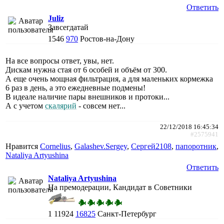
Ответить
Juliz
Завсегдатай
1546
970
Ростов-на-Дону
На все вопросы ответ, увы, нет.
Дискам нужна стая от 6 особей и объём от 300.
А еще очень мощная фильтрация, а для маленьких кормежка
6 раз в день, а это ежедневные подмены!
В идеале наличие пары внешников и протоки...
А с учетом
скалярий
- совсем нет...
22/12/2018 16:45:34
#2575941
Нравится
Cornelius
,
Galashev.Sergey
,
Сергей2108
,
папоротник
,
Nataliya Artyushina
Ответить
Nataliya Artyushina
На премодерации, Кандидат в Советники
1
11924
16825
Санкт-Петербург