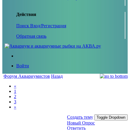
Действия
Поиск
Вход/Регистрация
Обратная связь
Войти
Форум Аквариумистов
Назад
«
1
2
3
»
Создать тему
Toggle Dropdown
Новый Опрос
Ответить