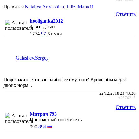
Нравится
Nataliya Artyushina
,
Juliz
,
Марк11
Ответить
hooliganka2012
Завсегдатай
1774
97
Химки
Galashev.Sergey
Подскажите, что вас наиболее смутило? Вроде объем для
двоих норм...
22/12/2018 23:43:26
#2576215
Ответить
Митрич 793
Постоянный посетитель
990
894