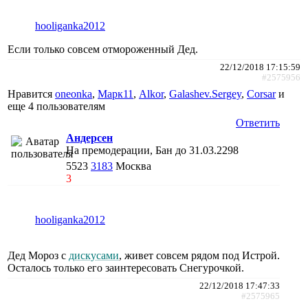
hooliganka2012
Если только совсем отмороженный Дед.
22/12/2018 17:15:59
#2575956
Нравится
oneonka
,
Марк11
,
Alkor
,
Galashev.Sergey
,
Corsar
и
еще
4 пользователям
Ответить
Андерсен
На премодерации, Бан до 31.03.2298
5523
3183
Москва
3
hooliganka2012
Дед Мороз с
дискусами
, живет совсем рядом под Истрой.
Осталось только его заинтересовать Снегурочкой.
22/12/2018 17:47:33
#2575965