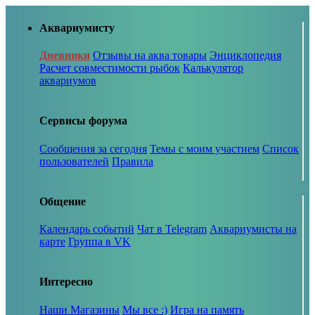
Аквариумисту
Дневники
Отзывы на аква товары
Энциклопедия
Расчет совместимости рыбок
Калькулятор
аквариумов
Сервисы форума
Сообщения за сегодня
Темы с моим участием
Список
пользователей
Правила
Общение
Календарь событий
Чат в Telegram
Аквариумисты на
карте
Группа в VK
Интересно
Наши Магазины
Мы все :)
Игра на память