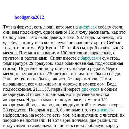
hooliganka2012
Тут на форуме, есть люди, которые на
дискусах
собаку съели,
они вам подскажут, однозначно! Но я хочу рассказать, как это
было у меня. Это было давно, в мае 1987 года. Конечно, что
я, сейчас, пишу не в коем случае не надо повторять. Сейчас
то я, это понимаю!((( Купил 10 шт. 4-5 см, приблизительно 3
месяца. Посадил в аквариум 100 литровик, каркасный, с
грунтом и растениями. Сидят вместе с
барбусами
суматра.,
температура 29 градусов, вода обыкновенная, подмосковная
(тогда). Подмены не могу описать, наверно редкие. Через
месяц пересадил их в 230 литров, но там тоже были соседи.
Раньше тестов не было, так что, без параметров. Там и
выращивал, кормил живым и мороженным кормом. Вода
подмосковная. 21.11.87, первый нерест
дискусов
в общем
аквариуме. Это была плановая, но тщательная чистка
аквариума. Я долго мыл стенки, коряги, заменил 1/2
аквариумной воды на водопроводную, той же температуры,
28 градусов. Покормил рыб, было заметно, что
дискусы
набросились на корм, то есть, мои манипуляции с чисткой их
здорово не доставали. И вот через полчаса, две рыбки, по
виду самец и самка начали чистить свою любимую корягу