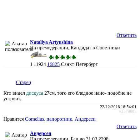
Ответить
Nataliya Artyushina
На премодерации, Кандидат в Советники
1
11924
16825
Санкт-Петербург
Старец
Кто видел
дискуса
27см, того его бледное нано- подобие не
устроит.
22/12/2018 18:54:01
#2576005
Нравится
Cornelius
,
папоротник
,
Андерсен
Ответить
Андерсен
На премодерации, Бан до 31.03.2298