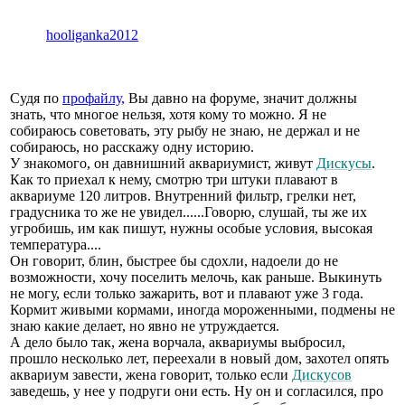
hooliganka2012
Судя по
профайлу,
Вы давно на форуме, значит должны
знать, что многое нельзя, хотя кому то можно. Я не
собираюсь советовать, эту рыбу не знаю, не держал и не
собираюсь, но расскажу одну историю.
У знакомого, он давнишний аквариумист, живут
Дискусы
.
Как то приехал к нему, смотрю три штуки плавают в
аквариуме 120 литров. Внутренний фильтр, грелки нет,
градусника то же не увидел......Говорю, слушай, ты же их
угробишь, им как пишут, нужны особые условия, высокая
температура....
Он говорит, блин, быстрее бы сдохли, надоели до не
возможности, хочу поселить мелочь, как раньше. Выкинуть
не могу, если только зажарить, вот и плавают уже 3 года.
Кормит живыми кормами, иногда мороженными, подмены не
знаю какие делает, но явно не утруждается.
А дело было так, жена ворчала, аквариумы выбросил,
прошло несколько лет, переехали в новый дом, захотел опять
аквариум завести, жена говорит, только если
Дискусов
заведешь, у нее у подруги они есть. Ну он и согласился, про