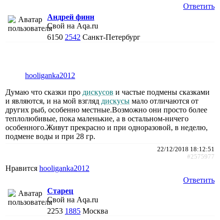
Ответить
Андрей финн
Свой на Aqa.ru
6150
2542
Санкт-Петербург
hooliganka2012
Думаю что сказки про
дискусов
и частые подмены сказками
и являются, и на мой взгляд
дискусы
мало отличаются от
других рыб, особенно местные.Возможно они просто более
теплолюбивые, пока маленькие, а в остальном-ничего
особенного.Живут прекрасно и при одноразовой, в неделю,
подмене воды и при 28 гр.
22/12/2018 18:12:51
#2575977
Нравится
hooliganka2012
Ответить
Старец
Свой на Aqa.ru
2253
1885
Москва