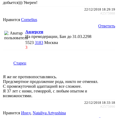
добьется))) Уверен!
22/12/2018 18:29:19
#2575988
Нравится
Cornelius
Ответить
Андерсен
На премодерации, Бан до 31.03.2298
5523
3183
Москва
3
Старец
Я же не противопоставляюсь.
Предсмертное продолжение рода, никто не отменял.
С промежуточной адаптацией все сложнее.
Я 37 лет с ними, геморрой, с любым опытом и
возможностями.
22/12/2018 18:33:18
#2575990
Нравится
Инед
,
Nataliya Artyushina