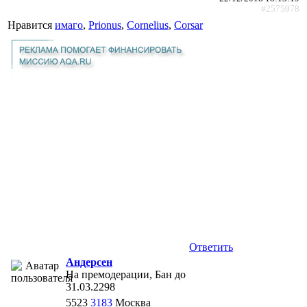
#2575978
Нравится
имаго
,
Prionus
,
Cornelius
,
Corsar
Ответить
Андерсен
На премодерации, Бан до
31.03.2298
5523
3183
Москва