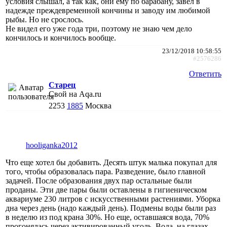
условия слышал, а так как, они ему по барабану, завел в
надежде преждевременной кончины и заводу им любимой
рыбы. Но не срослось.
Не видел его уже года три, поэтому не знаю чем дело
кончилось и кончилось вообще.
23/12/2018 10:58:55
#2576286
Ответить
Старец
Свой на Aqa.ru
2253
1885
Москва
hooliganka2012
Что еще хотел бы добавить. Десять штук малька покупал для
того, чтобы образовалась пара. Разведение, было главной
задачей. После образования двух пар остальные были
проданы. Эти две пары были оставлены в гигиеническом
аквариуме 230 литров с искусственными растениями. Уборка
дна через день (надо каждый день). Подмены воды были раз
в неделю из под крана 30%. Но еще, оставшаяся вода, 70%
прогонялась через активированный уголь. Вода, на глазах,