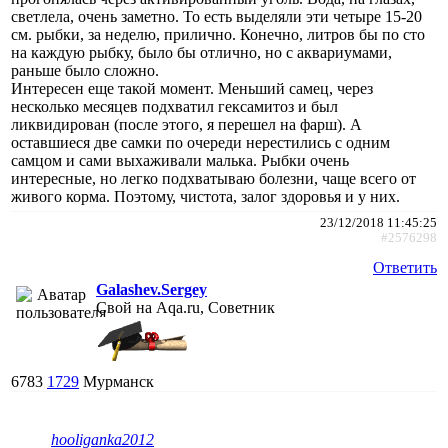
светлела, очень заметно. То есть выделяли эти четыре 15-20
см. рыбки, за неделю, прилично. Конечно, литров бы по сто
на каждую рыбку, было бы отлично, но с аквариумами,
раньше было сложно.
Интересен еще такой момент. Меньший самец, через
несколько месяцев подхватил гексамитоз и был
ликвидирован (после этого, я перешел на фарш). А
оставшиеся две самки по очереди нерестились с одним
самцом и сами выхаживали малька. Рыбки очень
интересные, но легко подхватываю болезни, чаще всего от
живого корма. Поэтому, чистота, залог здоровья и у них.
23/12/2018 11:45:25
#2576298
Ответить
Galashev.Sergey
Свой на Aqa.ru, Советник
6783
1729
Мурманск
hooliganka2012