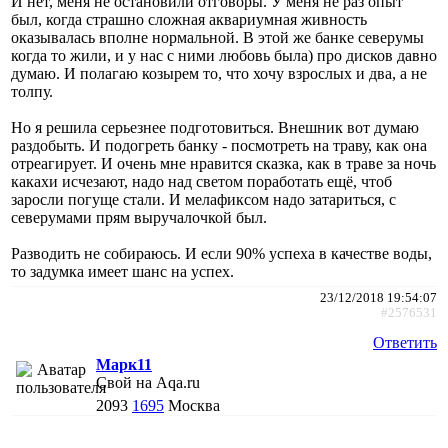
И нет, меня не остановили отговоры. У меня не раз опыт
был, когда страшно сложная аквариумная живность
оказывалась вполне нормальной. В этой же банке северумы
когда то жили, и у нас с ними любовь была) про дисков давно
думаю. И полагаю козырем то, что хочу взрослых и два, а не
толпу.
Но я решила серьезнее подготовиться. Внешник вот думаю
раздобыть. И подогреть банку - посмотреть на траву, как она
отреагирует. И очень мне нравится сказка, как в траве за ночь
какахи исчезают, надо над светом поработать ещё, чтоб
заросли погуще стали. И мелафиксом надо затариться, с
северумами прям выручалочкой был.
Разводить не собираюсь. И если 90% успеха в качестве воды,
то задумка имеет шанс на успех.
23/12/2018 19:54:07
#2576531
Ответить
Марк11
Свой на Aqa.ru
2093
1695
Москва