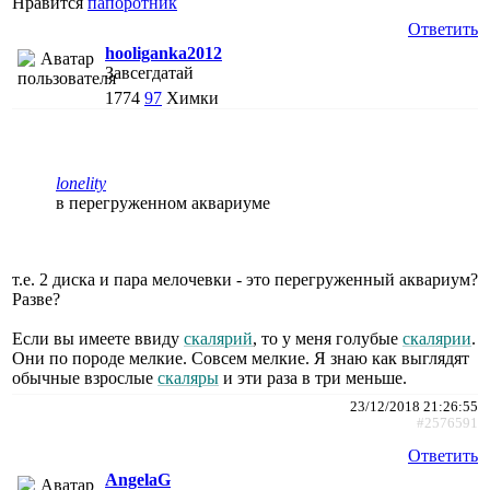
Нравится
папоротник
Ответить
hooliganka2012
Завсегдатай
1774
97
Химки
lonelity
в перегруженном аквариуме
т.е. 2 диска и пара мелочевки - это перегруженный аквариум?
Разве?
Если вы имеете ввиду
скалярий
, то у меня голубые
скалярии
.
Они по породе мелкие. Совсем мелкие. Я знаю как выглядят
обычные взрослые
скаляры
и эти раза в три меньше.
23/12/2018 21:26:55
#2576591
Ответить
AngelaG