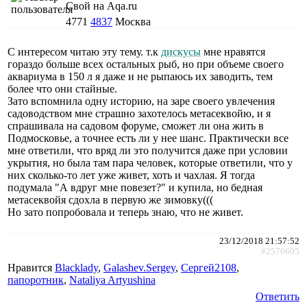
Свой на Aqa.ru
4771
4837
Москва
С интересом читаю эту тему. т.к
дискусы
мне нравятся
гораздо больше всех остальных рыб, но при объеме своего
аквариума в 150 л я даже и не рыпаюсь их заводить, тем
более что они стайные.
Зато вспомнила одну историю, на заре своего увлечения
садоводством мне страшно захотелось метасеквойю, и я
спрашивала на садовом форуме, сможет ли она жить в
Подмосковье, а точнее есть ли у нее шанс. Практически все
мне ответили, что вряд ли это получится даже при условии
укрытия, но была там пара человек, которые ответили, что у
них сколько-то лет уже живет, хоть и чахлая. Я тогда
подумала "А вдруг мне повезет?" и купила, но бедная
метасеквойя сдохла в первую же зимовку(((
Но зато попробовала и теперь знаю, что не живет.
23/12/2018 21:57:52
#2576605
Нравится
Blacklady
,
Galashev.Sergey
,
Сергей2108
,
папоротник
,
Nataliya Artyushina
Ответить