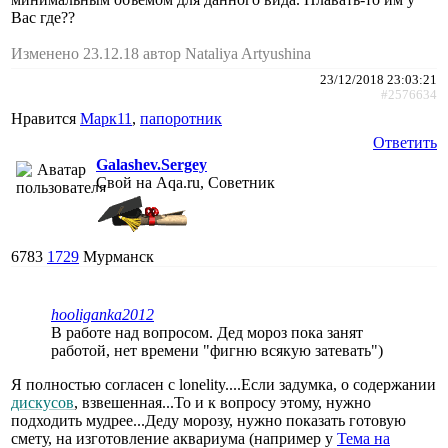
Вас где??
Изменено 23.12.18 автор Nataliya Artyushina
23/12/2018 23:03:21
#2576634
Нравится
Марк11
,
папоротник
Ответить
Galashev.Sergey
Свой на Aqa.ru, Советник
6783
1729
Мурманск
hooliganka2012
В работе над вопросом. Дед мороз пока занят
работой, нет времени "фигню всякую затевать")
Я полностью согласен с lonelity....Если задумка, о содержании
дискусов
, взвешенная...То и к вопросу этому, нужно
подходить мудрее...Деду морозу, нужно показать готовую
смету, на изготовление аквариума (например у
Тема на