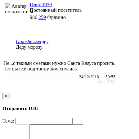
Олег 1970
Постоянный посетитель
986
259
Фрязино
Galashev.Sergey
Деду морозу
Не...с такими сметами нужно Санта Клауса просить.
Чет вы все под тонну замахнулись.
24/12/2018 11:50:55
#2576769
×
Отправить U2U
Тема: