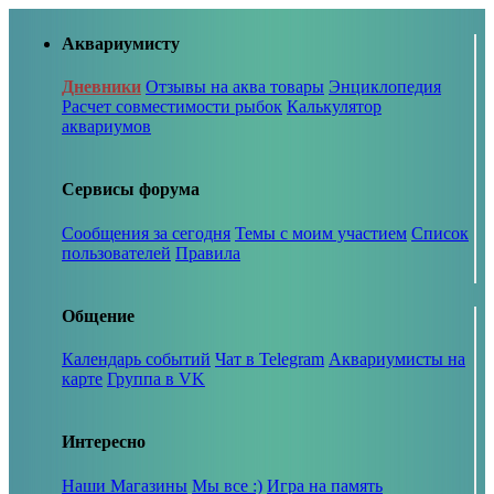
Аквариумисту
Дневники
Отзывы на аква товары
Энциклопедия
Расчет совместимости рыбок
Калькулятор
аквариумов
Сервисы форума
Сообщения за сегодня
Темы с моим участием
Список
пользователей
Правила
Общение
Календарь событий
Чат в Telegram
Аквариумисты на
карте
Группа в VK
Интересно
Наши Магазины
Мы все :)
Игра на память