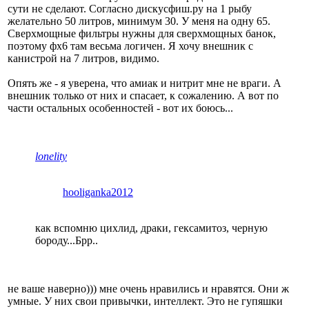
сути не сделают. Согласно дискусфиш.ру на 1 рыбу
желательно 50 литров, минимум 30. У меня на одну 65.
Сверхмощные фильтры нужны для сверхмощных банок,
поэтому фх6 там весьма логичен. Я хочу внешник с
канистрой на 7 литров, видимо.
Опять же - я уверена, что амиак и нитрит мне не враги. А
внешник только от них и спасает, к сожалению. А вот по
части остальных особенностей - вот их боюсь...
lonelity
hooliganka2012
как вспомню цихлид, драки, гексамитоз, черную
бороду...Брр..
не ваше наверно))) мне очень нравились и нравятся. Они ж
умные. У них свои привычки, интеллект. Это не гупяшки