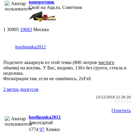
папоротник
Свой на Aqa.ru, Советник
1
30905
19683
Москва
hooliganka2012
Поделите аквариум из этой темы (800 литров
чистого
объема) на восемь. У Вас, видимо, 130л без грунта, стекла и
недолива.
Фильтрация там, если не ошибаюсь, 2хFx6
2 метра дискусов
23/12/2018 22:20:20
#2576610
Ответить
hooliganka2012
Завсегдатай
1774
97
Химки