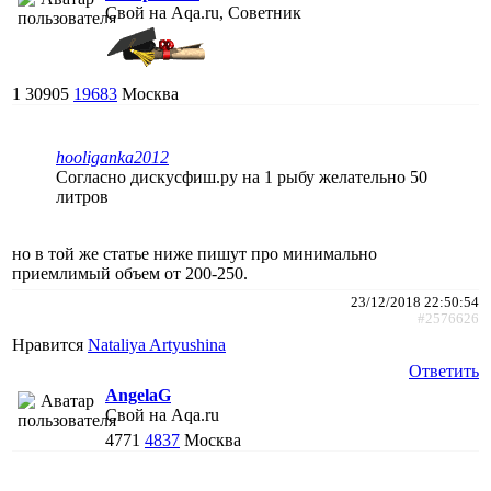
Свой на Aqa.ru, Советник
1
30905
19683
Москва
hooliganka2012
Согласно дискусфиш.ру на 1 рыбу желательно 50
литров
но в той же статье ниже пишут про минимально
приемлимый объем от 200-250.
23/12/2018 22:50:54
#2576626
Нравится
Nataliya Artyushina
Ответить
AngelaG
Свой на Aqa.ru
4771
4837
Москва