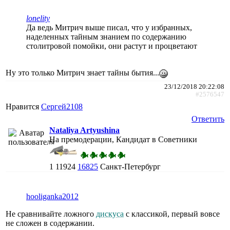
lonelity
Да ведь Митрич выше писал, что у избранных,
наделенных тайным знанием по содержанию
столитровой помойки, они растут и процветают
Ну это только Митрич знает тайны бытия...
23/12/2018 20:22:08
#2576547
Нравится
Сергей2108
Ответить
Nataliya Artyushina
На премодерации, Кандидат в Советники
1
11924
16825
Санкт-Петербург
hooliganka2012
Не сравнивайте ложного
дискуса
с классикой, первый вовсе
не сложен в содержании.