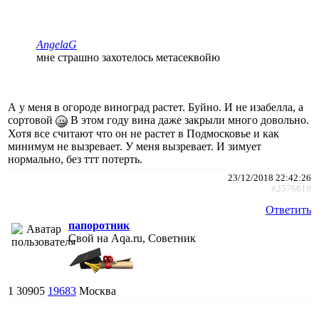
AngelaG
мне страшно захотелось метасеквойю
А у меня в огороде виноград растет. Буйно. И не изабелла, а
сортовой
В этом году вина даже закрыли много довольно.
Хотя все считают что он не растет в Подмосковье и как
минимум не вызревает. У меня вызревает. И зимует
нормально, без ттт потерть.
23/12/2018 22:42:26
#2576619
Ответить
папоротник
Свой на Aqa.ru, Советник
1
30905
19683
Москва