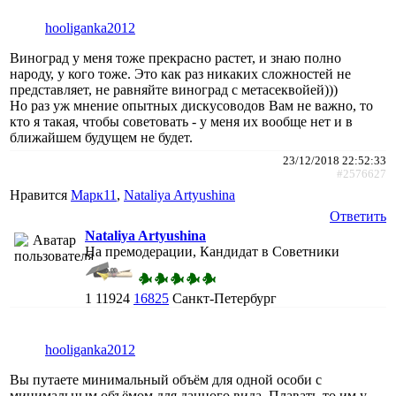
hooliganka2012
Виноград у меня тоже прекрасно растет, и знаю полно
народу, у кого тоже. Это как раз никаких сложностей не
представляет, не равняйте виноград с метасеквойей)))
Но раз уж мнение опытных дискусоводов Вам не важно, то
кто я такая, чтобы советовать - у меня их вообще нет и в
ближайшем будущем не будет.
23/12/2018 22:52:33
#2576627
Нравится
Марк11
,
Nataliya Artyushina
Ответить
Nataliya Artyushina
На премодерации, Кандидат в Советники
1
11924
16825
Санкт-Петербург
hooliganka2012
Вы путаете минимальный объём для одной особи с
минимальным объёмом для данного вида. Плавать-то им у