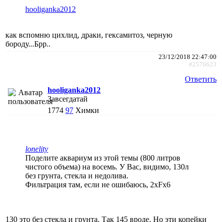
hooliganka2012
как вспомню цихлид, драки, гексамитоз, черную
бороду...Брр..
23/12/2018 22:47:00
#2576623
Ответить
hooliganka2012
Завсегдатай
1774
97
Химки
lonelity
Поделите аквариум из этой темы (800 литров
чистого объема) на восемь. У Вас, видимо, 130л
без грунта, стекла и недолива.
Фильтрация там, если не ошибаюсь, 2хFx6
130 это без стекла и грунта. Так 145 вроде. Но эти копейки