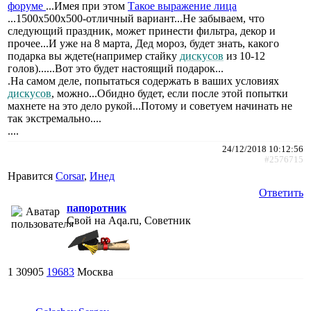
форуме
...Имея при этом
Такое выражение лица
...1500х500х500-отличный вариант...Не забываем, что
следующий праздник, может принести фильтра, декор и
прочее...И уже на 8 марта, Дед мороз, будет знать, какого
подарка вы ждете(например стайку
дискусов
из 10-12
голов)......Вот это будет настоящий подарок...
.На самом деле, попытаться содержать в ваших условиях
дискусов
, можно...Обидно будет, если после этой попытки
махнете на это дело рукой...Потому и советуем начинать не
так экстремально....
....
24/12/2018 10:12:56
#2576715
Нравится
Corsar
,
Инед
Ответить
папоротник
Свой на Aqa.ru, Советник
1
30905
19683
Москва