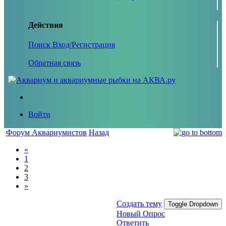
Действия
Поиск
Вход/Регистрация
Обратная связь
Войти
Форум Аквариумистов
Назад
«
1
2
3
»
Создать тему
Toggle Dropdown
Новый Опрос
Ответить