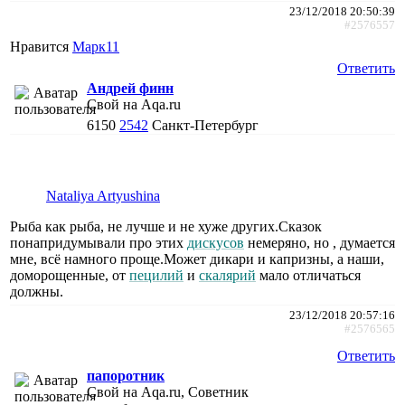
23/12/2018 20:50:39
#2576557
Нравится
Марк11
Ответить
Андрей финн
Свой на Aqa.ru
6150
2542
Санкт-Петербург
Nataliya Artyushina
Рыба как рыба, не лучше и не хуже других.Сказок
понапридумывали про этих
дискусов
немеряно, но , думается
мне, всё намного проще.Может дикари и капризны, а наши,
доморощенные, от
пецилий
и
скалярий
мало отличаться
должны.
23/12/2018 20:57:16
#2576565
Ответить
папоротник
Свой на Aqa.ru, Советник