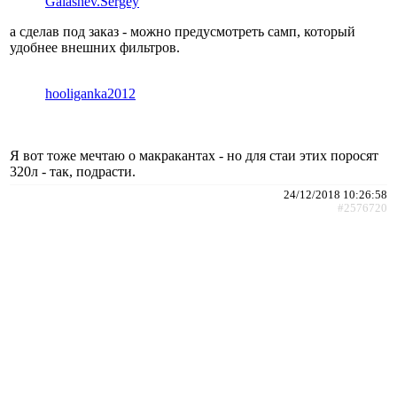
Galashev.Sergey
а сделав под заказ - можно предусмотреть самп, который
удобнее внешних фильтров.
hooliganka2012
Я вот тоже мечтаю о макракантах - но для стаи этих поросят
320л - так, подрасти.
24/12/2018 10:26:58
#2576720