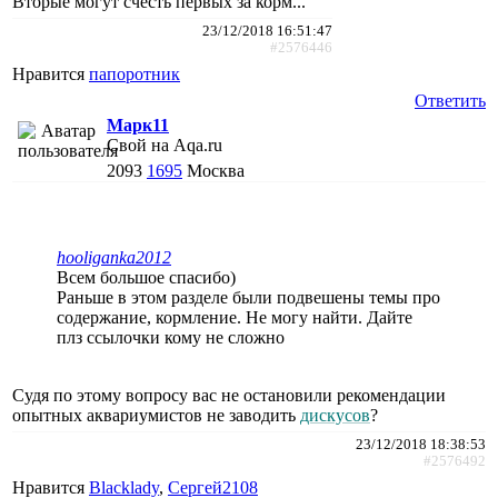
Вторые могут счесть первых за корм...
23/12/2018 16:51:47
#2576446
Нравится
папоротник
Ответить
Марк11
Свой на Aqa.ru
2093
1695
Москва
hooliganka2012
Всем большое спасибо)
Раньше в этом разделе были подвешены темы про
содержание, кормление. Не могу найти. Дайте
плз ссылочки кому не сложно
Судя по этому вопросу вас не остановили рекомендации
опытных аквариумистов не заводить
дискусов
?
23/12/2018 18:38:53
#2576492
Нравится
Blacklady
,
Сергей2108