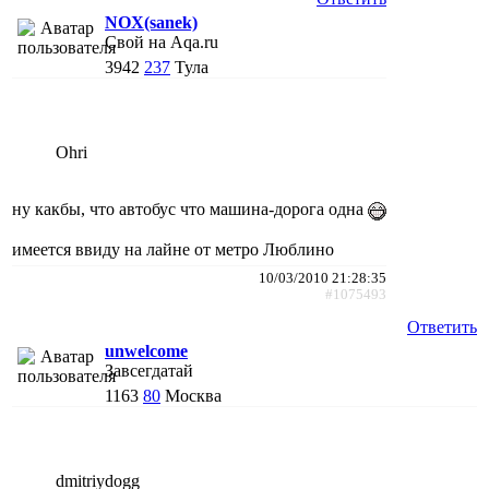
NOX(sanek)
Свой на Aqa.ru
3942
237
Тула
Ohri
ну какбы, что автобус что машина-дорога одна
имеется ввиду на лайне от метро Люблино
10/03/2010 21:28:35
#1075493
Ответить
unwelcome
Завсегдатай
1163
80
Москва
dmitriydogg