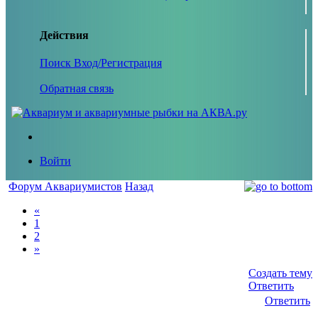
Действия
Поиск
Вход/Регистрация
Обратная связь
Войти
Форум Аквариумистов
Назад
«
1
2
»
Создать тему
Ответить
Ответить