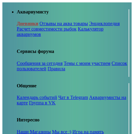
Аквариумисту
Дневники
Отзывы на аква товары
Энциклопедия
Расчет совместимости рыбок
Калькулятор
аквариумов
Сервисы форума
Сообщения за сегодня
Темы с моим участием
Список
пользователей
Правила
Общение
Календарь событий
Чат в Telegram
Аквариумисты на
карте
Группа в VK
Интересно
Наши Магазины
Мы все :)
Игра на память