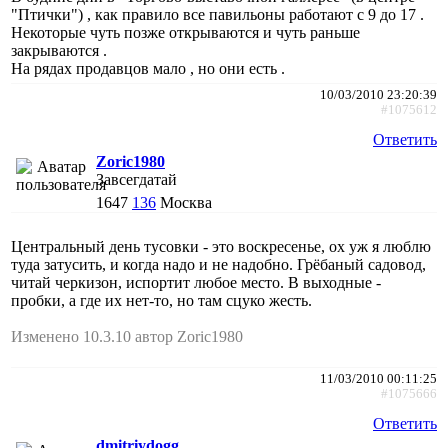
"Птички") , как правило все павильоны работают с 9 до 17 .
Некоторые чуть позже открываются и чуть раньше
закрываются .
На рядах продавцов мало , но они есть .
10/03/2010 23:20:39
#1075612
Ответить
Zoric1980
Завсегдатай
1647
136
Москва
Центральный день тусовки - это воскресенье, ох уж я люблю
туда затусить, и когда надо и не надобно. Грёбаный садовод,
читай черкизон, испортит любое место. В выходные -
пробки, а где их нет-то, но там сцуко жесть.
Изменено 10.3.10 автор Zoric1980
11/03/2010 00:11:25
#1075666
Ответить
dmitriydogg