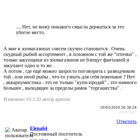
.... Нет, не вижу никакого смысла держаться за это
убогое место.
А мне в зоомагазинах совсем скучно становится . Очень
скудный рыбий ассортимент , в основном с той же "птички" ,
только закупщики из зоомагазинов не блещут фантазией и
закупают одно и то же .
А потом , где ещё можно запросто поговорить с разводчиком
той , или иной рыбы , что-то узнать для себя новенькое ? Нет
, аквариумистика - это не только "купи-продай" , это намного
большее , выходящее за пределы рамок "торгашества" .
Изменено 19.3.10 автор apteron
19/03/2010 20:38:24
#1085083
Ответить
Elena64
Постоянный посетитель