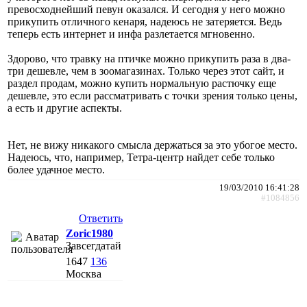
превосходнейший певун оказался. И сегодня у него можно
прикупить отличного кенаря, надеюсь не затеряется. Ведь
теперь есть интернет и инфа разлетается мгновенно.
Здорово, что травку на птичке можно прикупить раза в два-
три дешевле, чем в зоомагазинах. Только через этот сайт, и
раздел продам, можно купить нормальную растючку еще
дешевле, это если рассматривать с точки зрения только цены,
а есть и другие аспекты.
Нет, не вижу никакого смысла держаться за это убогое место.
Надеюсь, что, например, Тетра-центр найдет себе только
более удачное место.
19/03/2010 16:41:28
#1084856
Ответить
Zoric1980
Завсегдатай
1647
136
Москва