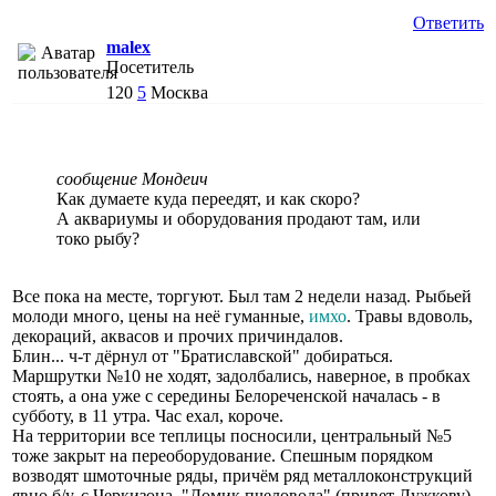
Ответить
malex
Посетитель
120
5
Москва
сообщение Мондеич
Как думаете куда переедят, и как скоро?
А аквариумы и оборудования продают там, или
токо рыбу?
Все пока на месте, торгуют. Был там 2 недели назад. Рыбьей
молоди много, цены на неё гуманные,
имхо
. Травы вдоволь,
декораций, аквасов и прочих причиндалов.
Блин... ч-т дёрнул от "Братиславской" добираться.
Маршрутки №10 не ходят, задолбались, наверное, в пробках
стоять, а она уже с середины Белореченской началась - в
субботу, в 11 утра. Час ехал, короче.
На территории все теплицы посносили, центральный №5
тоже закрыт на переоборудование. Спешным порядком
возводят шмоточные ряды, причём ряд металлоконструкций
явно б/у, с Черкизона. "Домик пчеловода" (привет Лужкову)