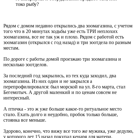
токо рыбу?
Рядом с домом недавно открылись два зоомагазина, с учетом
того что в 20 минутах ходьбы уже есть ТРИ неплохих
зоомагазина, все не так уж и плохо. Рядом с работой есть
зоомагазин (открылся с год назад) и три зоотдела по разным
местам.
По дороге с работы домой проезжаю три зоомагазина и
несколько зоотделов.
За последний год закрылись, из тех куда заходил, два
зоомагазина. Из них один и не закрылся а
перепрофилировался: был морской на ул. 8-го марта, стал
Бегемотыч. А другой маленкий и по ценам совсем не
интересный.
А птичка - это ж уже больше какое-то ритуальное место
стало. Ехать долго и неудобно, пробок только больше,
стоянка все меньше.
Здорово, конечно, что вижу все того же мужика, уже дедулю,
у которого лет 15 назад покупал кенаря для матери,