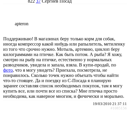
822
37
Сергиев Посад
apteron
Поддерживаю! В магазинах беру только корм для собак,
иногда компрессор какой нибудь или рапылитель, метиленку
из того что срочно нужно. Мотыль, артемию, циклоп беру
килограммами на птичке. Как быть потом. А рыба? Я хожу,
смотрю на рыбу на птичке, естественно у нормальных
разводчиков, увидела и запала, взяла. В купи-продай, по
фото
, что я могу увидеть? Приехала, посмотрела, не
понравилось. Сколько точек нужно объехать чтобы найти
что-то стоящее. Да и поездку из С-Посада я планирую
заранее составляя список необходимых покупок, там я могу
купить все, или почти все из списка? Мне птичка просто
необходима, как наверное многим, и фичически и морально.
19/03/2010 21:37:11
#1085156