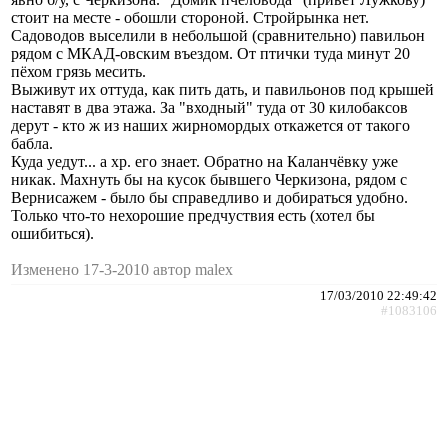
стоит на месте - обошли стороной. Стройрынка нет.
Садоводов выселили в небольшой (сравнительно) павильон
рядом с МКАД-овским въездом. От птички туда минут 20
пёхом грязь месить.
Выживут их оттуда, как пить дать, и павильонов под крышей
наставят в два этажа. За "входный" туда от 30 килобаксов
дерут - кто ж из наших жирномордых откажется от такого
бабла.
Куда уедут... а хр. его знает. Обратно на Каланчёвку уже
никак. Махнуть бы на кусок бывшего Черкизона, рядом с
Вернисажем - было бы справедливо и добираться удобно.
Только что-то нехорошие предчуствия есть (хотел бы
ошибиться).
Изменено 17-3-2010 автор malex
17/03/2010 22:49:42
#1083106