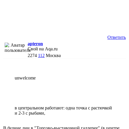
Ответить
apteron
Свой на Aqa.ru
2274
112
Москва
unwelcome
в центральном работают: одна точка с растючкой
и 2-3 с рыбами,
В будние дни в "Торгово-выставочной галлерее" (в центре