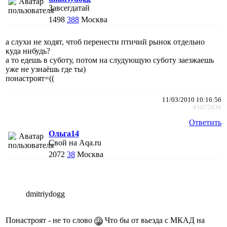
Завсегдатай
1498
388
Москва
а слухи не ходят, чтоб перенести птичий рынок отдельно
куда нибудь?
а то едешь в суботу, потом на слудующую суботу заезжаешь
уже не узнаёшь где ты)
понастроят=((
11/03/2010 10:16:56
#1075836
Ответить
Ольга14
Свой на Aqa.ru
2072
38
Москва
dmitriydogg
Понастроят - не то слово
Что бы от вьезда с МКАД на