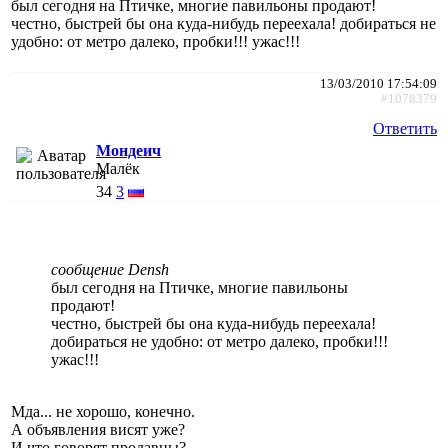
был сегодня на Птичке, многие павильоны продают!
честно, быстрей бы она куда-нибудь переехала! добираться не
удобно: от метро далеко, пробки!!! ужас!!!
13/03/2010 17:54:09
#1078379
Ответить
Мондеич
Малёк
34
3
сообщение Densh
был сегодня на Птичке, многие павильоны
продают!
честно, быстрей бы она куда-нибудь переехала!
добираться не удобно: от метро далеко, пробки!!!
ужас!!!
Мда... не хорошо, конечно.
А объявления висят уже?
И что говорят продавцы?