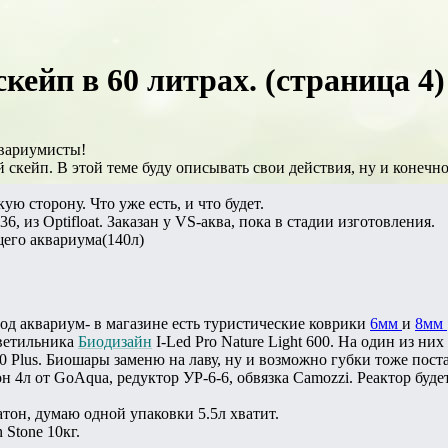
кейп в 60 литрах. (страница 4)
квариумисты!
й скейп. В этой теме буду описывать свои действия, ну и конеч
ую сторону. Что уже есть, и что будет.
6, из Optifloat. Заказан у VS-аква, пока в стадии изготовления.
его аквариума(140л)
од аквариум- в магазине есть туристические коврики
6мм
и
8мм
светильника
Биодизайн
I-Led Pro Nature Light 600. На один из ни
00 Plus. Биошары заменю на лаву, ну и возможно губки тоже пост
он 4л от GoAqua, редуктор УР-6-6, обвязка Camozzi. Реактор буд
атон, думаю одной упаковки 5.5л хватит.
 Stone 10кг.