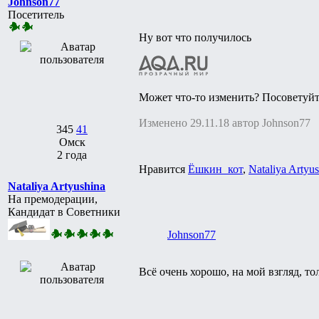
Johnson77
Посетитель
Ну вот что получилось
Может что-то изменить? Посоветуйт
Изменено 29.11.18 автор Johnson77
345
41
Омск
2 года
Нравится
Ёшкин_кот
,
Nataliya Artyu
Nataliya Artyushina
На премодерации,
Кандидат в Советники
Johnson77
Всё очень хорошо, на мой взгляд, т