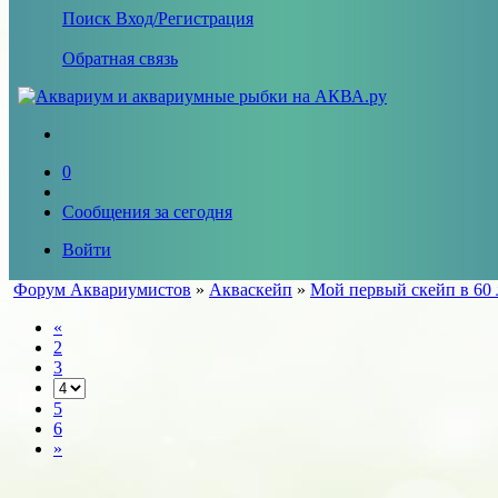
Поиск
Вход/Регистрация
Обратная связь
0
Сообщения за сегодня
Войти
Форум Аквариумистов
»
Акваскейп
»
Мой первый скейп в 60 
«
2
3
5
6
»