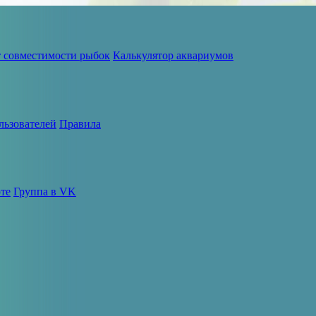
т совместимости рыбок
Калькулятор аквариумов
льзователей
Правила
те
Группа в VK