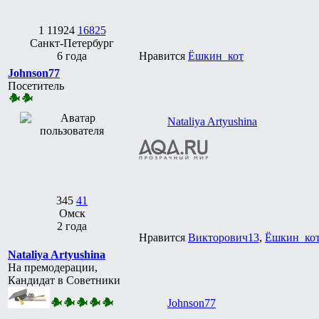
1
11924
16825
Санкт-Петербург
6 года
Нравится
Ёшкин_кот
Johnson77
Посетитель
Nataliya Artyushina
345
41
Омск
2 года
Нравится
Викторович13
,
Ёшкин_ко
Nataliya Artyushina
На премодерации,
Кандидат в Советники
Johnson77