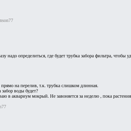
hnson77
зу надо определиться, где будет трубка забора фильтра, чтобы 
прямо на перелив, т.к. трубка слишком длинная.
а забор воды будет?
аю в аквариум мокрый. Не завоняется за неделю , пока растени
n77