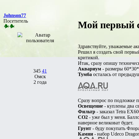
Johnson77
Посетитель
Мой первый с
Здравствуйте, уважаемые а
Решил я создать свой первы
критикой.
Итак, сразу опишу техническ
Аквариум
- размеры 60*30*3
345
41
Тумба
осталась от предыдущ
Омск
2 года
Сразу вопрос по подложке п
Освещение
- куплены два 
Фильтр
- заказал Tetra EX6
CO2
- уже был у меня. Балл
наверное великоват будет.
Грунт
- буду покупать Флор
Камни
- набор Udeco Dragon