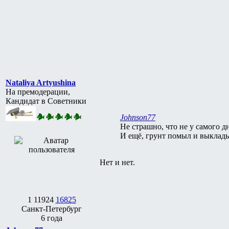
Nataliya Artyushina
На премодерации,
Кандидат в Советники
Johnson77
Не страшно, что не у самого д
И ещё, грунт помыл и выклады
Нет и нет.
1
11924
16825
Санкт-Петербург
6 года