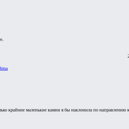
е.
shina
олько крайние маленькие камни я бы наклонила по направлению к