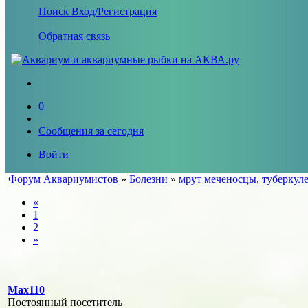
Поиск
Вход/Регистрация
Обратная связь
0
Сообщения за сегодня
Войти
Форум Аквариумистов
»
Болезни
»
мрут меченосцы, туберкуле
«
1
2
»
Max110
Постоянный посетитель