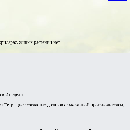
коридарас, живых растений нет
з в 2 недели
т Тетры (все согластно дозировке указанной производителем,