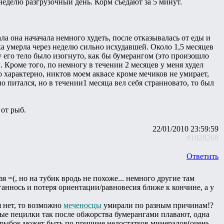
неделю разгрузочный день. Корм съедают за 5 минут.
ала она начачала немного худеть, после отказывалась от еды и
ка умерла через неделю сильно исхудавшей. Около 1,5 месяцев
у его тело было изогнуто, как бы бумерангом (это произошло
. Кроме того, по немногу в течении 2 месяцев у меня худел
то характерно, никтов моем аквасе кроме мечиков не умирает,
 питался, но в течении1 месяца вел себя странновато, то был
 от рыб.
22/01/2010 23:59:59
#1028268
Ответить
 =(, но на тубик вродь не похоже... немного другие там
рганнось и потеря ориентации/равновесия ближе к кончине, а у
я нет, то возможно
меченосцы
умирали по разным причинам!?
дые пецилки так после обжорства бумерангами плавают, одна
х рыбок может быть по причине недостатков минералов(очень