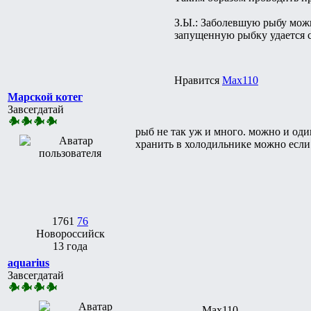
З.Ы.: Заболевшую рыбу можн
запущенную рыбку удается с
Нравится
Max110
Марской котег
Завсегдатай
рыб не так уж и много. можно и один
хранить в холодильнике можно если
1761
76
Новороссийск
13 года
aquarius
Завсегдатай
Max110