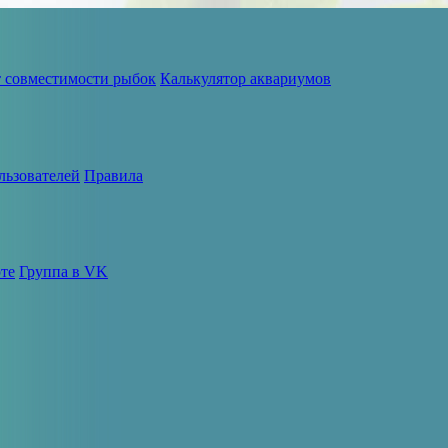
т совместимости рыбок
Калькулятор аквариумов
льзователей
Правила
те
Группа в VK