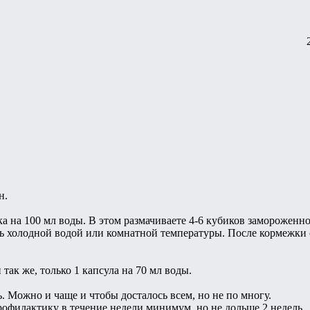
н.
а на 100 мл воды. В этом размачиваете 4-6 кубиков замороженно
ть холодной водой или комнатной температуры. После кормежки 
так же, только 1 капсула на 70 мл воды.
ь. Можно и чаще и чтобы досталось всем, но не по многу.
офилактику в течение недели минимум, но не дольше 2 недель.