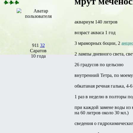
мрут меченос
аквариум 140 литров
возраст акваса 1 год
3 мраморных боции, 2
анцис
911
32
Саратов
2 лампы дневного света, свет
10 года
26 градусов по цельсию
внутренний Тетра, по моему
обкатаная речная галька, 4-6
1 раз в неделю в полторы по
при каждой замене воды из 
на 60 литров около 30 мл.)
сведения о гидрохимических