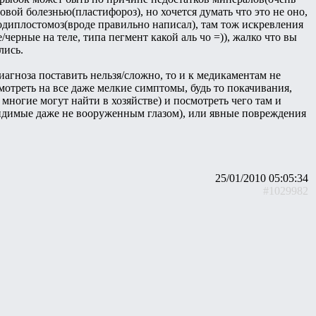
овой болезнью(пластифороз), но хочется думать что это не оно,
стодиплостомоз(вроде правильно написал), там тож искревления
черные на теле, типа пегмент какой аль чо =)), жалко что вы
лись.
диагноза поставить нельзя/сложно, то и к медикаментам не
смотреть на все даже мелкие симптомы, будь то покачивания,
многие могут найти в хозяйстве) и посмотреть чего там и
видимые даже не вооруженным глазом), или явные повреждения
25/01/2010 05:05:34
#1029982