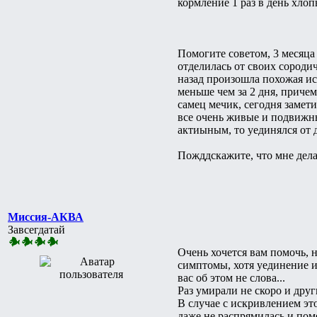
кормление 1 раз в день хло
Помогите советом, 3 месяца
отделилась от своих сороди
назад произошла похожая ис
меньше чем за 2 дня, причем
самец мечик, сегодня замети
все очень живые и подвижны
актиыным, то уединялся от 
Пожддскажите, что мне делат
Миссия-АКВА
Завсегдатай
Очень хочется вам помочь, н
симптомы, хотя уединение и 
вас об этом не слова...
Раз умирали не скоро и дру
В случае с искривлением эт
даже не распрямилась и пом