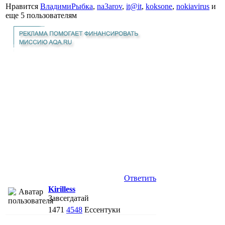
Нравится
ВладимиРыбка
,
na3arov
,
it@it
,
koksone
,
nokiavirus
и
еще
5 пользователям
Ответить
Kirilless
Завсегдатай
1471
4548
Ессентуки