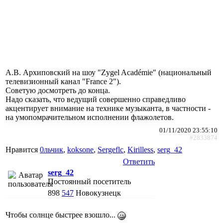
А.В. Архиповский на шоу "Zygel Académie" (национальный
телевизионный канал "France 2").
Советую досмотреть до конца.
Надо сказать, что ведущий совершенно справедливо
акцентирует внимание на технике музыканта, в частности -
на умопомрачительном исполнении флажолетов.
01/11/2020 23:55:10
#2833874
Нравится
0льчик
,
koksone
,
Sergeflc
,
Kirilless
,
serg_42
Ответить
serg_42
Постоянный посетитель
898
547
Новокузнецк
Чтобы солнце быстрее взошло...