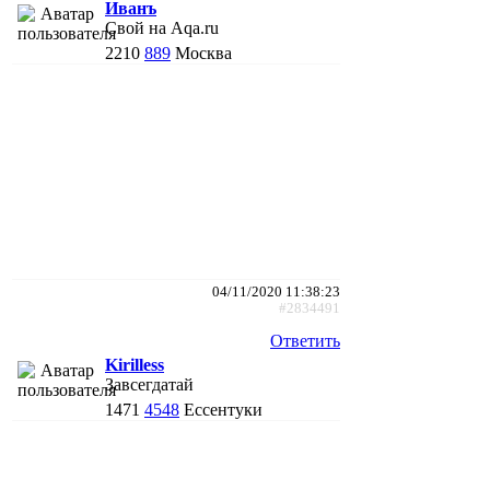
Иванъ
Свой на Aqa.ru
2210
889
Москва
04/11/2020 11:38:23
#2834491
Ответить
Kirilless
Завсегдатай
1471
4548
Ессентуки