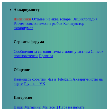
Аквариумисту
Дневники
Отзывы на аква товары
Энциклопедия
Расчет совместимости рыбок
Калькулятор
аквариумов
Сервисы форума
Сообщения за сегодня
Темы с моим участием
Список
пользователей
Правила
Общение
Календарь событий
Чат в Telegram
Аквариумисты на
карте
Группа в VK
Интересно
Наши Магазины
Мы все :)
Игра на память