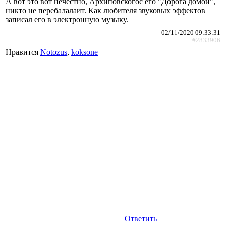
А вот это вот нечестно, Архиповскогос его "Дорога домой",
никто не перебалалаит. Как любителя звуковых эффектов
записал его в электронную музыку.
02/11/2020 09:33:31
#2833906
Нравится
Notozus
,
koksone
Ответить