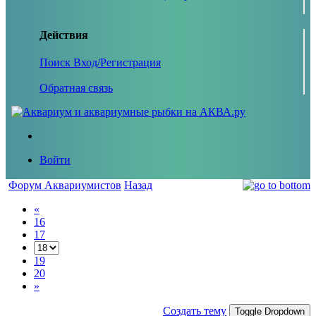
Действия
Поиск
Вход/Регистрация
Обратная связь
Войти
Форум Аквариумистов
Назад
«
16
17
19
20
»
Создать тему
Toggle Dropdown