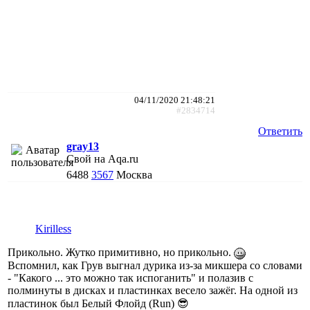
04/11/2020 21:48:21
#2834714
Ответить
gray13
Свой на Aqa.ru
6488
3567
Москва
Kirilless
Прикольно. Жутко примитивно, но прикольно.
Вспомнил, как Грув выгнал дурика из-за микшера со словами
- "Какого ... это можно так испоганить" и полазив с
полминуты в дисках и пластинках весело зажёг. На одной из
пластинок был Белый Флойд (Run) 😎