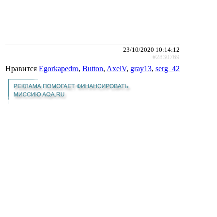
23/10/2020 10:14:12
#2830769
Нравится
Egorkapedro
,
Button
,
AxelV
,
gray13
,
serg_42