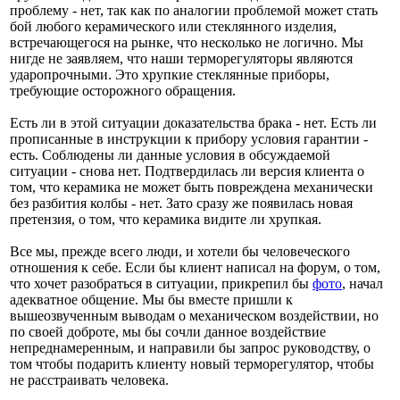
проблему - нет, так как по аналогии проблемой может стать
бой любого керамического или стеклянного изделия,
встречающегося на рынке, что несколько не логично. Мы
нигде не заявляем, что наши терморегуляторы являются
ударопрочными. Это хрупкие стеклянные приборы,
требующие осторожного обращения.
Есть ли в этой ситуации доказательства брака - нет. Есть ли
прописанные в инструкции к прибору условия гарантии -
есть. Соблюдены ли данные условия в обсуждаемой
ситуации - снова нет. Подтвердилась ли версия клиента о
том, что керамика не может быть повреждена механически
без разбития колбы - нет. Зато сразу же появилась новая
претензия, о том, что керамика видите ли хрупкая.
Все мы, прежде всего люди, и хотели бы человеческого
отношения к себе. Если бы клиент написал на форум, о том,
что хочет разобраться в ситуации, прикрепил бы
фото
, начал
адекватное общение. Мы бы вместе пришли к
вышеозвученным выводам о механическом воздействии, но
по своей доброте, мы бы сочли данное воздействие
непреднамеренным, и направили бы запрос руководству, о
том чтобы подарить клиенту новый терморегулятор, чтобы
не расстраивать человека.