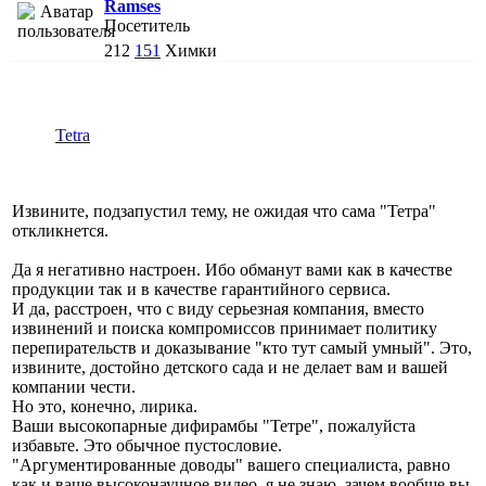
Ramses
Посетитель
212
151
Химки
Tetra
Извините, подзапустил тему, не ожидая что сама "Тетра"
откликнется.
Да я негативно настроен. Ибо обманут вами как в качестве
продукции так и в качестве гарантийного сервиса.
И да, расстроен, что с виду серьезная компания, вместо
извинений и поиска компромиссов принимает политику
перепирательств и доказывание "кто тут самый умный". Это,
извините, достойно детского сада и не делает вам и вашей
компании чести.
Но это, конечно, лирика.
Ваши высокопарные дифирамбы "Тетре", пожалуйста
избавьте. Это обычное пустословие.
"Аргументированные доводы" вашего специалиста, равно
как и ваше высоконаучное видео, я не знаю, зачем вообще вы