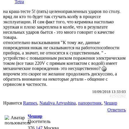
Tetra
на краш-тесте 5! (пять) целеноправленных ударов по столу.
вряд ли кто то будет так стучать колбу в процессе
эксплуатации. И сам факт того, что керамика настолько
хрупкая и плохо закреплена в колбе, что в результате
несильных ударов бьется - это много говорит о качестве
товара.
относительно высказывания "К тому же, данные
повреждения никак не сказываются на работоспособности
прибора, а значит, не относятся к существенным. " -
устройство с повышенным риском поражения электрическим
током (все таки 220V с прямым контактом с водой) имеет
механические повреждения- это несущественно?
впрочем это скорее не желание продолжить дискуссию, а
обратить внимание на некоторые детали - общение с
сервисом в частности.
10/09/2018 13:33:03
#2532262
Нравится
Ramses
,
Nataliya Artyushina
,
папоротник
,
Чешир
Ответить
Чешир
Посетитель
376
147
Москва