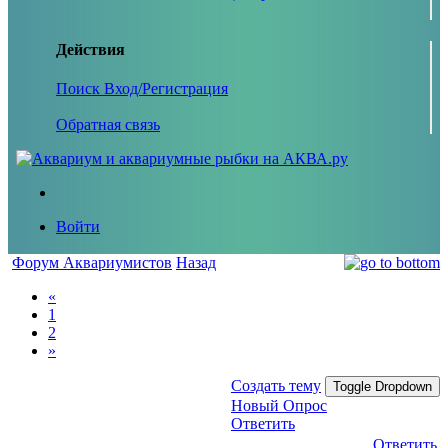
Действия
Поиск
Вход/Регистрация
Обратная связь
Войти
Форум Аквариумистов
Назад
«
1
2
»
Создать тему
Toggle Dropdown
Новый Опрос
Ответить
Ответить