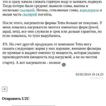
это и сразу начала сливать горячую воду и заливать ледяную.
Тогда потери были средние: выжили сомы, вьюны и
несколько
скалярий
. Неоны, стеклянные сомы,
коридорасы
и
малая часть
скалярий
погибла.
После этого, нагреватели фирмы Tetra больше не покупаю. У
меня ломались нагреватели многих именитых фирм (juwel,
aqual, sera), все они служили в срок или дольше гарантии, но
если ломались, то тупо вырубались.
P.S. На счет другой продукции от компании Tetra могу
сказать следующие: корма у них хорошие, внешние фильтры
не шумные и выдают именно ту мощность, которая указана
производителем (мощность под нагрузкой, а не на чистом
старте). А вот нагреватели - полное
02/02/2019 19:14:23
#2596614
×
Отправить U2U