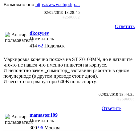
Возможно оно
https://www.chipdip....
02/02/2019 18:28:45
#2596602
Ответить
dkozyrev
Посетитель
414
62
Подольск
Маркировка конечно похожа на ST Z0103MN, но в даташите
что-то не нашел что именно пишется на корпусе.
И непонятно зачем _симистор_ заставили работать в одном
полупериоде (в другом проводе стоит диод).
И чего это он рванул при 600В по паспорту.
02/02/2019 18:44:35
#2596606
Ответить
mamaster199
Посетитель
300
96
Москва