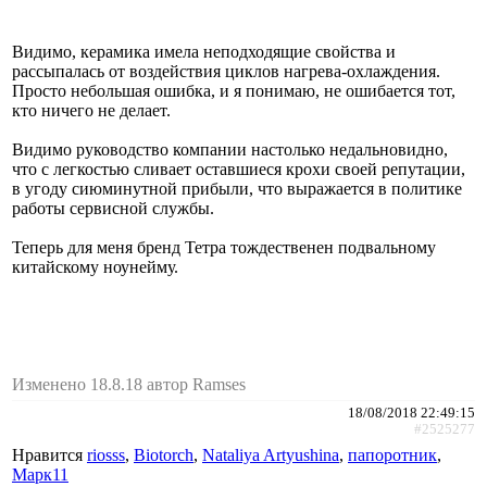
Видимо, керамика имела неподходящие свойства и
рассыпалась от воздействия циклов нагрева-охлаждения.
Просто небольшая ошибка, и я понимаю, не ошибается тот,
кто ничего не делает.
Видимо руководство компании настолько недальновидно,
что с легкостью сливает оставшиеся крохи своей репутации,
в угоду сиюминутной прибыли, что выражается в политике
работы сервисной службы.
Теперь для меня бренд Тетра тождественен подвальному
китайскому ноунейму.
Изменено 18.8.18 автор Ramses
18/08/2018 22:49:15
#2525277
Нравится
riosss
,
Biotorch
,
Nataliya Artyushina
,
папоротник
,
Марк11