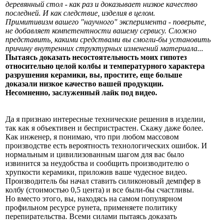
деревянный стол - как раз и доказывает низкое качество
последней. И как следствие, изделия в целом.
Примитивизм вашего "научного" эксперимента - поверьте,
не добавляет компетентности вашему сервису. Сложно
представить, какими средствами вы смогли-бы установить
причину внутренних структурных изменений материала...
Пытаясь доказать несостоятельность моих гипотез
относительно целой колбы и температурного характера
разрушения керамики, вы, простите, еще больше
доказали низкое качество вашей продукции.
Несомненно, заслуженный лайк под видео.
Да я признаю интересные технические решения в изделии,
так как я объективен и беспристрастен. Скажу даже более.
Как инженер, я понимаю, что при любом массовом
производстве есть вероятность технологических ошибок. И
нормальным и цивилизованным шагом для вас было
извинится за неудобства и сообщить производителю о
хрупкости керамики, приложив ваше чудесное видео.
Производитель бы начал ставить силиконовый демпфер в
колбу (стоимостью 0,5 цента) и все были-бы счастливы.
Но вместо этого, вы, находясь на самом популярном
профильном ресурсе рунета, применяете политику
перепирательства. Всеми силами пытаясь доказать