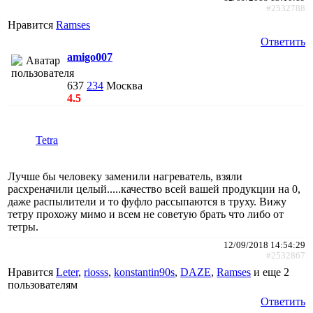
#2532788
Нравится
Ramses
Ответить
amigo007
637
234
Москва
4.5
Tetra
Лучше бы человеку заменили нагреватель, взяли
расхреначили целый.....качество всей вашей продукции на 0,
даже распылители и то фуфло рассыпаются в труху. Вижу
тетру прохожу мимо и всем не советую брать что либо от
тетры.
12/09/2018 14:54:29
#2532867
Нравится
Leter
,
riosss
,
konstantin90s
,
DAZE
,
Ramses
и еще
2
пользователям
Ответить