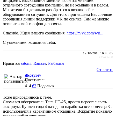
инцидент. Высказанное мнение, является мнением,
отдельного сотрудника компании, но не компании в целом.
Мы хотели бы детально разобраться в возникшей с
оборудованием ситуации. Для этого приглашаем Вас личные
сообщения линии поддержки VK по ссылке. Там же можно
оставить свой телефон для связи.
Спасибо. Ждем вашего сообщения.
https://m.vk.com/wri...
С уважением, компания Tetra.
12/10/2018 16:43:05
#2543260
Нравится
satomi
,
Ramses
,
Рыбаман
Ответить
dkozyrev
Посетитель
414
62
Подольск
Тоже присоединюсь к теме.
Сломался обогреватель Tetra НТ-25, просто перестал греть
аквариум. Куплен года 4 назад, но наработка всего месяца 3 -
использовался в карантинном отсаднике. Вскрытие показало
взорвавшийся тиристор: