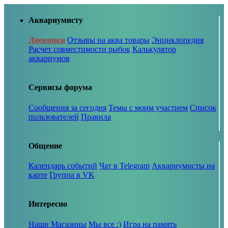
Аквариумисту
Дневники
Отзывы на аква товары
Энциклопедия
Расчет совместимости рыбок
Калькулятор
аквариумов
Сервисы форума
Сообщения за сегодня
Темы с моим участием
Список
пользователей
Правила
Общение
Календарь событий
Чат в Telegram
Аквариумисты на
карте
Группа в VK
Интересно
Наши Магазины
Мы все :)
Игра на память