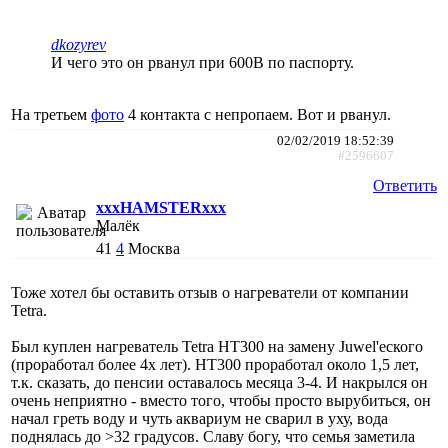
dkozyrev
И чего это он рванул при 600В по паспорту.
На третьем
фото
4 контакта с непропаем. Вот и рванул.
02/02/2019 18:52:39
#2596607
Ответить
xxxHAMSTERxxx
Малёк
41
4
Москва
Тоже хотел бы оставить отзыв о нагреватели от компании
Tetra.
Был куплен нагреватель Tetra HT300 на замену Juwel'еского
(проработал более 4х лет). HT300 проработал около 1,5 лет,
т.к. сказать, до пенсии оставалось месяца 3-4. И накрылся он
очень неприятно - вместо того, чтобы просто вырубиться, он
начал греть воду и чуть аквариум не сварил в уху, вода
поднялась до >32 градусов. Славу богу, что семья заметила