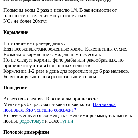
Подмены воды 2 раза в неделю 1/4. В зависимости от
плотности населения могут отличаться.
NO
не более 20мг/л
3
Кормление
В питание не привередливы.
Едят все живые/замороженные корма. Качественны сухие.
Возможно кормление самодельными смесями.
Но не следует кормить филе рыбы или ракообразных, по
причине отсутствия балластных веществ.
Кормление 1-2 раза в день для взрослых и до 6 раз мальков.
Берут пищу как с поверхности, так и со дна.
Поведение
Агрессия - средняя. В основном при нересте.
Мелкие рыбы рассматриваются как корм-
Наннакара
неоновая. Кто успешно содержит?
Не рекомендуется совмещать с мелкими рыбами, такими как
неоны,
родостомус
и даже
гуппи
.
Половой диморфизм