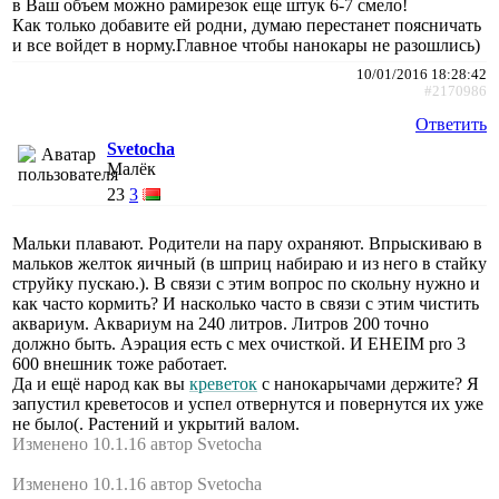
в Ваш объем можно рамирезок еще штук 6-7 смело!
Как только добавите ей родни, думаю перестанет поясничать
и все войдет в норму.Главное чтобы нанокары не разошлись)
10/01/2016 18:28:42
#2170986
Ответить
Svetocha
Малёк
23
3
Мальки плавают. Родители на пару охраняют. Впрыскиваю в
мальков желток яичный (в шприц набираю и из него в стайку
струйку пускаю.). В связи с этим вопрос по скольну нужно и
как часто кормить? И насколько часто в связи с этим чистить
аквариум. Аквариум на 240 литров. Литров 200 точно
должно быть. Аэрация есть с мех очисткой. И EHEIM pro 3
600 внешник тоже работает.
Да и ещё народ как вы
креветок
с нанокарычами держите? Я
запустил креветосов и успел отвернутся и повернутся их уже
не было(. Растений и укрытий валом.
Изменено 10.1.16 автор Svetocha
Изменено 10.1.16 автор Svetocha