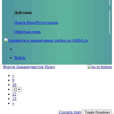
Действия
Поиск
Вход/Регистрация
Обратная связь
Войти
Форум Аквариумистов
Назад
«
9
10
12
13
»
Создать тему
Toggle Dropdown