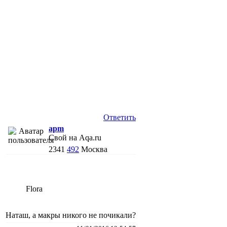
Ответить
apm
Свой на Aqa.ru
2341
492
Москва
Flora
Наташ, а макры никого не почикали?