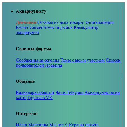
Аквариумисту
Дневники
Отзывы на аква товары
Энциклопедия
Расчет совместимости рыбок
Калькулятор
аквариумов
Сервисы форума
Сообщения за сегодня
Темы с моим участием
Список
пользователей
Правила
Общение
Календарь событий
Чат в Telegram
Аквариумисты на
карте
Группа в VK
Интересно
Наши Магазины
Мы все :)
Игра на память