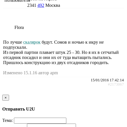
2341
492
Москва
Flora
По лучше
скалярок
будут. Сомов и ночью к икру не
подпускали.
Из первой партии плавает штук 25 - 30. Но я их в сетчатый
отсадник посадил и они их от туда вытащить пытались.
Пришлось конструкцию из двух отсадников городить.
Изменено 15.1.16 автор apm
15/01/2016 17:42:14
#2173067
×
Отправить U2U
Тема: