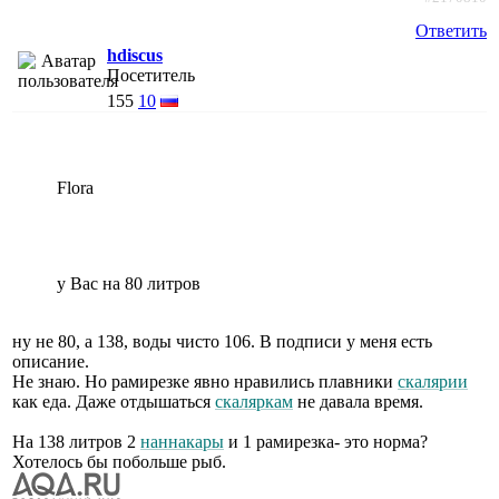
Ответить
hdiscus
Посетитель
155
10
Flora
у Вас на 80 литров
ну не 80, а 138, воды чисто 106. В подписи у меня есть
описание.
Не знаю. Но рамирезке явно нравились плавники
скалярии
как еда. Даже отдышаться
скаляркам
не давала время.
На 138 литров 2
наннакары
и 1 рамирезка- это норма?
Хотелось бы побольше рыб.