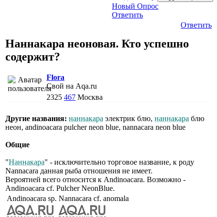
Новый Опрос
Ответить
Ответить
Наннакара неоновая. Кто успешно
содержит?
Flora
Свой на Aqa.ru
2325
467
Москва
Другие названия:
наннакара
электрик блю,
наннакара
блю
неон, andinoacara pulcher neon blue, nannacara neon blue
Общие
"
Наннакара
" - исключительно торговое название, к роду
Nannacara данная рыба отношения не имеет.
Вероятней всего относится к Andinoacara. Возможно -
Andinoacara cf. Pulcher NeonBlue.
Andinoacara sp.
Nannacara cf. anomala