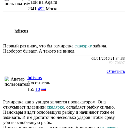
Свой на Aqa.ru
2341
492
Москва
hdiscus
Первый раз вижу, что бы рамирезка
скалярку
забила.
Наоборот бывает. А такого не видел.
09/01/2016 21:34:33
#2170697
Ответить
hdiscus
Посетитель
155
10
Рамирезка как я увидел является провакатором. Она
откусывает плавники
скалярке
, ослабляет рыбку сильно.
Нанокары видят ослобевшую рыбку и начинают тоже ее
забивать. И им достаточно несколько ударов чтобы сразу
убить ослобевшую рыбк.
Пока рамирезка сидела в отсаднике. Нанокары и
скалярке