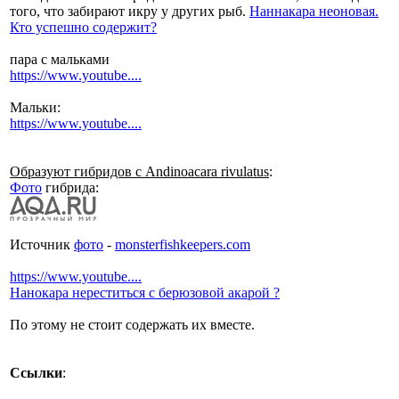
того, что забирают икру у других рыб.
Наннакара неоновая.
Кто успешно содержит?
пара с мальками
https://www.youtube....
Мальки:
https://www.youtube....
Образуют гибридов с Andinoacara rivulatus
:
Фото
гибрида:
Источник
фото
-
monsterfishkeepers.com
https://www.youtube....
Нанокара нереститься с берюзовой акарой ?
По этому не стоит содержать их вместе.
Ссылки
: