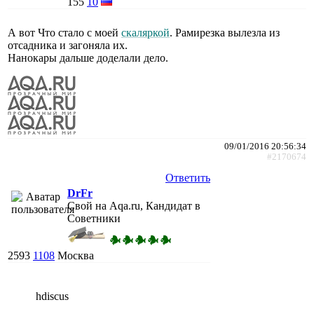
155
10
А вот Что стало с моей
скаляркой
. Рамирезка вылезла из
отсадника и загоняла их.
Нанокары дальше доделали дело.
09/01/2016 20:56:34
#2170674
Ответить
DrFr
Свой на Aqa.ru, Кандидат в
Советники
2593
1108
Москва
hdiscus