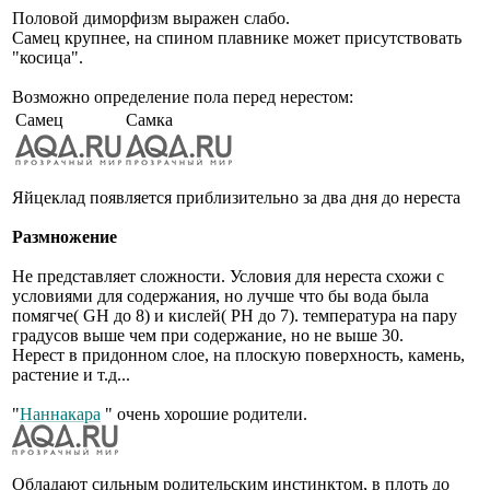
Половой диморфизм выражен слабо.
Самец крупнее, на спином плавнике может присутствовать
"косица".
Возможно определение пола перед нерестом:
Самец
Самка
Яйцеклад появляется приблизительно за два дня до нереста
Размножение
Не представляет сложности. Условия для нереста схожи с
условиями для содержания, но лучше что бы вода была
помягче( GH до 8) и кислей( PH до 7). температура на пару
градусов выше чем при содержание, но не выше 30.
Нерест в придонном слое, на плоскую поверхность, камень,
растение и т.д...
"
Наннакара
" очень хорошие родители.
Обладают сильным родительским инстинктом, в плоть до